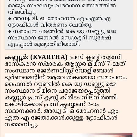
രാജും സംഘവും പ്രദർശന മത്സരത്തിൽ
വിജയിച്ചു.
● അഡ്വ. ടി. ഒ. മോഹനൻ എം.എൽ.എ
ട്രോഫികൾ വിതരണം ചെയ്തു.
● സമാപന ചടങ്ങിൽ കെ യു ഡബ്ല്യു ജെ
സംസ്ഥാന ജനറൽ സെക്രട്ടറി സുരേഷ്
എടപ്പാൾ മുഖ്യാതിഥിയായി.
കണ്ണൂർ: (KVARTHA)
പ്രസ് ക്ലബ്ബ് തുളസി
ഭാസ്കരൻ സ്മാരക ആസ്റ്റർ മിമ്സ് 7-ാമത്
സംസ്ഥാന ജേർണലിസ്റ്റ് വോളിബോൾ
ടൂർണമെൻ്റിന് ആവേശകരമായ സമാപനം.
ഫൈനൽ റൗണ്ടിൽ കെ യു ഡബ്ല്യു ജെ
സംസ്ഥാന ടീമിനെ പരാജയപ്പെടുത്തി
കണ്ണൂർ പ്രസ് ക്ലബ്ബ് കിരീടം നിലനിർത്തി.
കോഴിക്കോട് പ്രസ് ക്ലബ്ബാണ് 3-ാം
സ്ഥാനക്കാർ. അഡ്വ ടി ഒ മോഹനൻ എം
എൽ എ ജേതാക്കൾക്കുള്ള ട്രോഫികൾ
സമ്മാനിച്ചു.