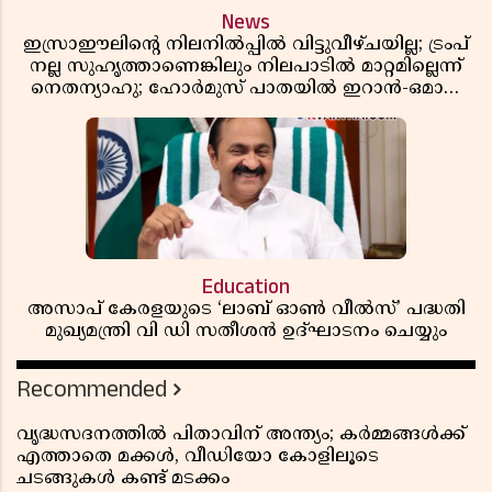
News
ഇസ്രാഈലിന്റെ നിലനിൽപ്പിൽ വിട്ടുവീഴ്ചയില്ല; ട്രംപ്
നല്ല സുഹൃത്താണെങ്കിലും നിലപാടിൽ മാറ്റമില്ലെന്ന്
നെതന്യാഹു; ഹോർമുസ് പാതയിൽ ഇറാൻ-ഒമാൻ
ധാരണ, തടസ്സമായി യുഎസ് ഭീഷണി
Education
അസാപ് കേരളയുടെ ‘ലാബ് ഓൺ വീൽസ്’ പദ്ധതി
മുഖ്യമന്ത്രി വി ഡി സതീശൻ ഉദ്ഘാടനം ചെയ്യും
Recommended
വൃദ്ധസദനത്തിൽ പിതാവിന് അന്ത്യം; കർമ്മങ്ങൾക്ക്
എത്താതെ മക്കൾ, വീഡിയോ കോളിലൂടെ
ചടങ്ങുകൾ കണ്ട് മടക്കം