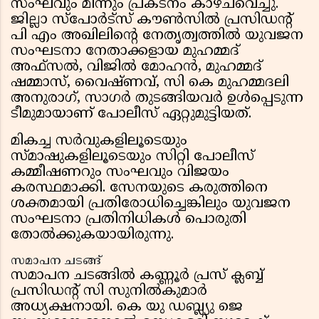
സംഘവും മിന്നും പ്രകടനം കാഴ്ചവെച്ചു.
ജില്ലാ സ്പോർട്സ് കൗൺസിൽ പ്രസിഡൻ്റ്
പി എം അഖിലിൻ്റെ നേതൃത്വത്തിൽ യുവജന
സംഘടനാ നേതാക്കളായ മുഹമ്മദ്
അഫ്സൽ, വിജിൽ മോഹൻ, മുഹമ്മദ്
ഷമ്മാസ്, വൈഷ്ണവ്, സി കെ മുഹമ്മദലി
അനുരാഗ്, സാഗർ തുടങ്ങിയവർ ഉൾപ്പെടുന്ന
ടീമുമായാണ് പോലീസ് ഏറ്റുമുട്ടിയത്.
മികച്ച സർവുകളിലൂടെയും
സ്മാഷുകളിലൂടെയും സിറ്റി പോലീസ്
കമ്മീഷണറും സംഘവും വിജയം
കരസ്ഥമാക്കി. സേനയുടെ കരുത്തിനെ
ശക്തമായി പ്രതിരോധിച്ചെങ്കിലും യുവജന
സംഘടനാ പ്രതിനിധികൾ പൊരുതി
തോൽക്കുകയായിരുന്നു.
സമാപന ചടങ്ങ്
സമാപന ചടങ്ങിൽ കണ്ണൂർ പ്രസ് ക്ലബ്ബ്
പ്രസിഡൻ്റ് സി സുനിൽകുമാർ
അധ്യക്ഷനായി. കെ യു ഡബ്ല്യു ജെ