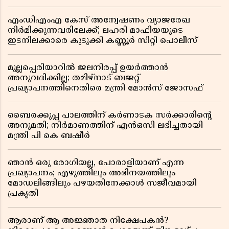
എംഡിഎംഎ കേസ് അന്വേഷണം വ്യാജരേഖ
നിർമിക്കുന്നവരിലേക്ക്; ലഹരി മാഫിയയുടെ
ഇടനിലക്കാരെ കുടുക്കി കണ്ണൂർ സിറ്റി പൊലീസ്
മുല്ലപ്പെരിയാറിൽ ജലനിരപ്പ് ഉയർത്താൻ
അനുവദിക്കില്ല; തമിഴ്നാട് ബജറ്റ്
പ്രഖ്യാപനത്തിനെതിരെ മന്ത്രി മോൻസ് ജോസഫ്
ബൈരക്കുപ്പ പാലത്തിന് കർണാടക സർക്കാരിൻ്റെ
അനുമതി; നിർമാണത്തിന് എൻഒസി ലഭിച്ചതായി
മന്ത്രി പി കെ ബഷീർ
ഞാൻ ഒരു രോഗിയല്ല, പോരാളിയാണ് എന്ന
പ്രഖ്യാപനം; എഴുത്തിലും അഭിനയത്തിലും
മോഡലിങ്ങിലും പഴയതിനേക്കാൾ സജീവമായി
പ്രകൃതി
ആരാണ് ആ അജ്ഞാത നിക്ഷേപകൻ?