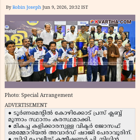
By
Robin Joseph
Jun 9, 2026, 20:32 IST
Photo: Special Arrangement
ADVERTISEMENT
● ടൂർണമെന്റിൽ കോഴിക്കോട് പ്രസ് ക്ലബ്ബ്
മൂന്നാം സ്ഥാനം കരസ്ഥമാക്കി.
● മികച്ച കളിക്കാരനുള്ള വിക്ടർ ജോസഫ്
മെമ്മോറിയൽ അവാർഡ് ഷാജി പേരാവൂരിന്.
● സിറ്റി പോലീസ് കമ്മീഷണർ പി. നിധിൻ