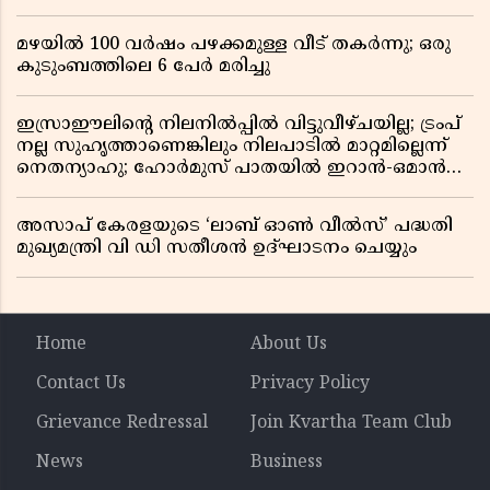
മഴയിൽ 100 വർഷം പഴക്കമുള്ള വീട് തകർന്നു; ഒരു
കുടുംബത്തിലെ 6 പേർ മരിച്ചു
ഇസ്രാഈലിന്റെ നിലനിൽപ്പിൽ വിട്ടുവീഴ്ചയില്ല; ട്രംപ്
നല്ല സുഹൃത്താണെങ്കിലും നിലപാടിൽ മാറ്റമില്ലെന്ന്
നെതന്യാഹു; ഹോർമുസ് പാതയിൽ ഇറാൻ-ഒമാൻ
ധാരണ, തടസ്സമായി യുഎസ് ഭീഷണി
അസാപ് കേരളയുടെ ‘ലാബ് ഓൺ വീൽസ്’ പദ്ധതി
മുഖ്യമന്ത്രി വി ഡി സതീശൻ ഉദ്ഘാടനം ചെയ്യും
Home
About Us
Contact Us
Privacy Policy
Grievance Redressal
Join Kvartha Team Club
News
Business