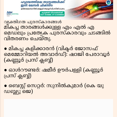
വ്യക്തിഗത പുരസ്കാരങ്ങൾ
മികച്ച താരങ്ങൾക്കുള്ള എം എൽ എ
മെഡലും പ്രത്യേക പുരസ്‌കാരവും ചടങ്ങിൽ
വിതരണം ചെയ്തു.
● മികച്ച കളിക്കാരൻ (വിക്ടർ ജോസഫ്
മെമ്മോറിയൽ അവാർഡ്): ഷാജി പേരാവൂർ
(കണ്ണൂർ പ്രസ് ക്ലബ്ബ്)
● ഓൾറൗണ്ടർ: ഷമീർ ഊർപള്ളി (കണ്ണൂർ
പ്രസ് ക്ലബ്ബ്)
● ബെസ്റ്റ് സെറ്റർ: സുനിൽകുമാർ (കെ യു
ഡബ്ല്യു ജെ)