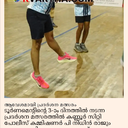
ആവേശമായി പ്രദർശന മത്സരം
ടൂർണമെൻ്റിൻ്റെ 3-ാം ദിനത്തിൽ നടന്ന
പ്രദർശന മത്സരത്തിൽ കണ്ണൂർ സിറ്റി
പോലീസ് കമ്മിഷണർ പി നിധിൻ രാജും