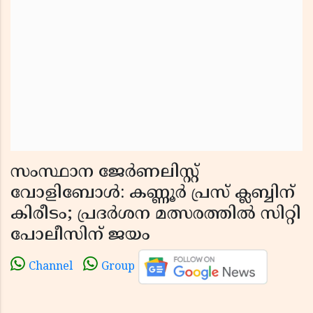
സംസ്ഥാന ജേർണലിസ്റ്റ്
വോളിബോൾ: കണ്ണൂർ പ്രസ് ക്ലബ്ബിന്
കിരീടം; പ്രദർശന മത്സരത്തിൽ സിറ്റി
പോലീസിന് ജയം
Channel
Group