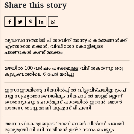
Share this story
വൃദ്ധസദനത്തിൽ പിതാവിന് അന്ത്യം; കർമ്മങ്ങൾക്ക്
എത്താതെ മക്കൾ, വീഡിയോ കോളിലൂടെ
ചടങ്ങുകൾ കണ്ട് മടക്കം
മഴയിൽ 100 വർഷം പഴക്കമുള്ള വീട് തകർന്നു; ഒരു
കുടുംബത്തിലെ 6 പേർ മരിച്ചു
ഇസ്രാഈലിന്റെ നിലനിൽപ്പിൽ വിട്ടുവീഴ്ചയില്ല; ട്രംപ്
നല്ല സുഹൃത്താണെങ്കിലും നിലപാടിൽ മാറ്റമില്ലെന്ന്
നെതന്യാഹു; ഹോർമുസ് പാതയിൽ ഇറാൻ-ഒമാൻ
ധാരണ, തടസ്സമായി യുഎസ് ഭീഷണി
അസാപ് കേരളയുടെ ‘ലാബ് ഓൺ വീൽസ്’ പദ്ധതി
മുഖ്യമന്ത്രി വി ഡി സതീശൻ ഉദ്ഘാടനം ചെയ്യും