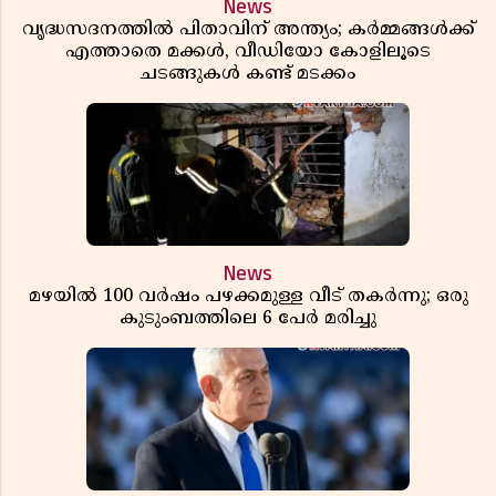
News
വൃദ്ധസദനത്തിൽ പിതാവിന് അന്ത്യം; കർമ്മങ്ങൾക്ക്
എത്താതെ മക്കൾ, വീഡിയോ കോളിലൂടെ
ചടങ്ങുകൾ കണ്ട് മടക്കം
News
മഴയിൽ 100 വർഷം പഴക്കമുള്ള വീട് തകർന്നു; ഒരു
കുടുംബത്തിലെ 6 പേർ മരിച്ചു