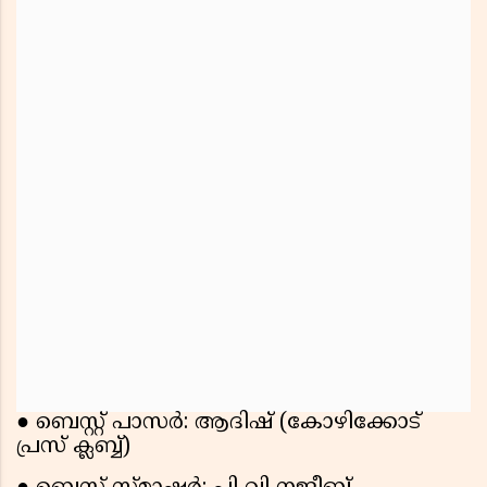
● ബെസ്റ്റ് പാസർ: ആദിഷ് (കോഴിക്കോട്
പ്രസ് ക്ലബ്ബ്)