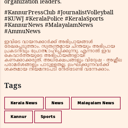
organization leaders.
#KannurPressClub #JournalistVolleyball
#KUWJ #KeralaPolice #KeralaSports
#KannurNews #MalayalamNews
#AmmuNews
ഇവിടെ വായനക്കാർക്ക് അഭിപ്രായങ്ങൾ
രേഖപ്പെടുത്താം. സ്വതന്ത്രമായ ചിന്തയും അഭിപ്രായ
പ്രകടനവും പ്രോത്സാഹിപ്പിക്കുന്നു. എന്നാൽ ഇവ
കെവാർത്തയുടെ അഭിപ്രായങ്ങളായി
കണക്കാക്കരുത്. അധിക്ഷേപങ്ങളും വിദ്വേഷ - അശ്ലീല
പരാമർശങ്ങളും പാടുള്ളതല്ല. ലംഘിക്കുന്നവർക്ക്
ശക്തമായ നിയമനടപടി നേരിടേണ്ടി വന്നേക്കാം.
Tags
Kerala News
News
Malayalam News
Kannur
Sports