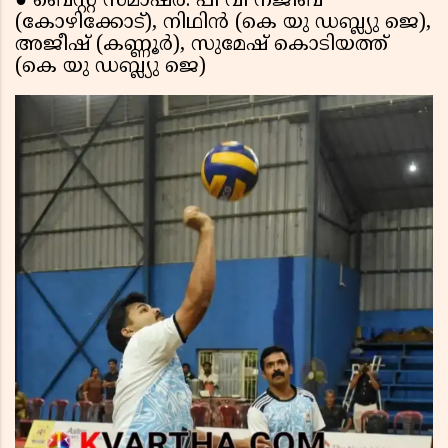
● ബെസ്റ്റ് സ്മാഷർ: പി വി നജീബ്
(കോഴിക്കോട്), നിഥിൻ (കെ യു ഡബ്ല്യു ജെ),
അജീഷ് (കണ്ണൂർ), സുമേഷ് കൊടിയത്ത്
(കെ യു ഡബ്ല്യു ജെ)