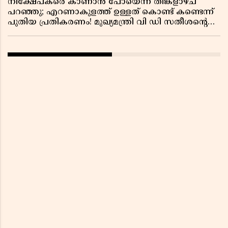
നിക്ഷേപകരെ കാണാൻ പോയെന്ന് തിങ്കളാഴ്ച
പറഞ്ഞു; എറണാകുളത്ത് ഉള്ളത് കൊണ്ട് കണ്ടെന്ന്
പുതിയ പ്രതികരണം! മുഖ്യമന്ത്രി വി ഡി സതീശന്റെ
മറ്റൊരു യു-ടേൺ കൂടി വിവാദമാകുമ്പോൾ