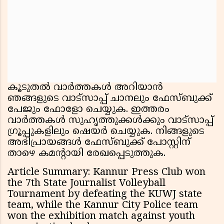
കൂടുതൽ വാർത്തകൾ അറിയാൻ
ഞങ്ങളുടെ വാട്സാപ്പ് ചാനലും ഫേസ്ബുക്ക്
പേജും ഫോളോ ചെയ്യുക. ഇത്തരം
വാർത്തകൾ സുഹൃത്തുക്കൾക്കും വാട്സാപ്പ്
ഗ്രൂപ്പുകളിലും ഷെയർ ചെയ്യുക. നിങ്ങളുടെ
അഭിപ്രായങ്ങൾ ഫേസ്ബുക്ക് പോസ്റ്റിന്
താഴെ കമൻ്റായി രേഖപ്പെടുത്തുക.
Article Summary: Kannur Press Club won
the 7th State Journalist Volleyball
Tournament by defeating the KUWJ state
team, while the Kannur City Police team
won the exhibition match against youth