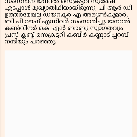
സംസ്ഥാന ജനറൽ സെക്രട്ടറി സുരേഷ്
എടപ്പാൾ മുഖ്യാതിഥിയായിരുന്നു. പി ആർ ഡി
ഉത്തരമേഖല ഡയറക്ടർ എ അരുൺകുമാർ,
ബി പി റൗഫ് എന്നിവർ സംസാരിച്ചു. ജനറൽ
കൺവീനർ കെ എൻ ബാബു സ്വാഗതവും
പ്രസ് ക്ലബ്ബ് സെക്രട്ടറി കബീർ കണ്ണാടിപ്പറമ്പ്
നന്ദിയും പറഞ്ഞു.