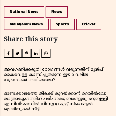
National News
News
Malayalam News
Sports
Cricket
Share this story
അവഗണിക്കരുത്! രോഗങ്ങൾ വരുന്നതിന് മുൻപ്
കൈവെള്ള കാണിച്ചുതരുന്ന ഈ 5 വലിയ
സൂചനകൾ അറിയാമോ?
ഓണക്കാലത്തെ തിരക്ക് കുറയ്ക്കാൻ റെയിൽവേ;
യാത്രാക്ലേശത്തിന് പരിഹാരം; ബംഗ്ളൂരു, ഹുബ്ബള്ളി
എന്നിവിടങ്ങളിൽ നിന്നുള്ള എട്ട് സ്പെഷ്യൽ
ട്രെയിനുകൾ നീട്ടി