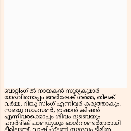
ബാറ്റിംഗിൽ നായകൻ സൂര്യകുമാർ
യാദവിനൊപ്പം അഭിഷേക് ശർമ്മ, തിലക്
വർമ്മ, റിങ്കു സിംഗ് എന്നിവർ കരുത്താകും.
സഞ്ജു സാംസൺ, ഇഷാൻ കിഷൻ
എന്നിവർക്കൊപ്പം ശിവം ദുബെയും
ഹാർദിക് പാണ്ഡ്യയും ഓൾറൗണ്ടർമാരായി
ടീമിലുണ്ട്. വാഷിംഗ്ടൺ സുന്ദറും ടീമിൽ