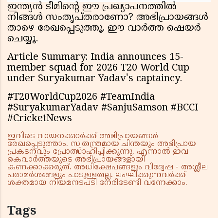
ഇന്ത്യൻ ടീമിൻ്റെ ഈ പ്രഖ്യാപനത്തിൽ
നിങ്ങൾ സംതൃപ്തരാണോ? അഭിപ്രായങ്ങൾ
താഴെ രേഖപ്പെടുത്തൂ. ഈ വാർത്ത ഷെയർ
ചെയ്യൂ.
Article Summary: India announces 15-
member squad for 2026 T20 World Cup
under Suryakumar Yadav's captaincy.
#T20WorldCup2026 #TeamIndia
#SuryakumarYadav #SanjuSamson #BCCI
#CricketNews
ഇവിടെ വായനക്കാർക്ക് അഭിപ്രായങ്ങൾ
രേഖപ്പെടുത്താം. സ്വതന്ത്രമായ ചിന്തയും അഭിപ്രായ
പ്രകടനവും പ്രോത്സാഹിപ്പിക്കുന്നു. എന്നാൽ ഇവ
കെവാർത്തയുടെ അഭിപ്രായങ്ങളായി
കണക്കാക്കരുത്. അധിക്ഷേപങ്ങളും വിദ്വേഷ - അശ്ലീല
പരാമർശങ്ങളും പാടുള്ളതല്ല. ലംഘിക്കുന്നവർക്ക്
ശക്തമായ നിയമനടപടി നേരിടേണ്ടി വന്നേക്കാം.
Tags