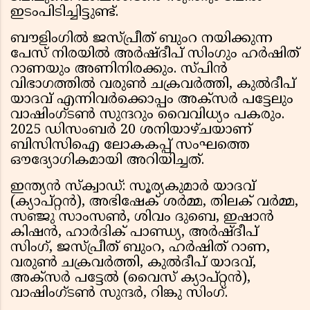
ഇടംപിടിച്ചിട്ടുണ്ട്.
ബൗളിംഗിൽ ജസ്പ്രീത് ബുംറ നയിക്കുന്ന
പേസ് നിരയിൽ അർഷ്ദീപ് സിംഗും ഹർഷിത്
റാണയും അണിനിരക്കും. സ്പിൻ
വിഭാഗത്തിൽ വരുൺ ചക്രവർത്തി, കുൽദീപ്
യാദവ് എന്നിവർക്കൊപ്പം അക്സർ പട്ടേലും
വാഷിംഗ്ടൺ സുന്ദറും വൈവിധ്യം പകരും.
2025 ഡിസംബർ 20 ശനിയാഴ്ചയാണ്
ബിസിസിഐ ലോകകപ്പ് സംഘത്തെ
ഔദ്യോഗികമായി അറിയിച്ചത്.
ഇന്ത്യൻ സ്ക്വാഡ്: സൂര്യകുമാർ യാദവ്
(ക്യാപ്റ്റൻ), അഭിഷേക് ശർമ്മ, തിലക് വർമ്മ,
സഞ്ജു സാംസൺ, ശിവം ദുബെ, ഇഷാൻ
കിഷൻ, ഹാർദിക് പാണ്ഡ്യ, അർഷ്ദീപ്
സിംഗ്, ജസ്പ്രീത് ബുംറ, ഹർഷിത് റാണ,
വരുൺ ചക്രവർത്തി, കുൽദീപ് യാദവ്,
അക്സർ പട്ടേൽ (വൈസ് ക്യാപ്റ്റൻ),
വാഷിംഗ്ടൺ സുന്ദർ, റിങ്കു സിംഗ്.