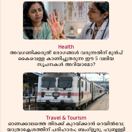
Health
അവഗണിക്കരുത്! രോഗങ്ങൾ വരുന്നതിന് മുൻപ്
കൈവെള്ള കാണിച്ചുതരുന്ന ഈ 5 വലിയ
സൂചനകൾ അറിയാമോ?
Travel & Tourism
ഓണക്കാലത്തെ തിരക്ക് കുറയ്ക്കാൻ റെയിൽവേ;
യാത്രാക്ലേശത്തിന് പരിഹാരം; ബംഗ്ളൂരു, ഹുബ്ബള്ളി