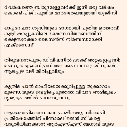
4 വർഷത്തെ ബിരുദമുള്ളവർക്ക് ഇനി ഒരു വർഷം
കൊണ്ട് പിജി; പുതിയ മാർഗരേഖയുമായി യുജിസി
ഓപ്പറേഷൻ ശുദ്ധിയുടെ ഭാഗമായി പുതിയ ഉത്തരവ്;
കള്ള് ഷാപ്പുകളിലെ ഭക്ഷണ വിതരണത്തിന്
ഭക്ഷ്യസുരക്ഷാ ലൈസൻസ് നിർബന്ധമാക്കി
എക്സൈസ്
തിരുവനന്തപുരം ഡിവിഷനിൽ ട്രാക്ക് അറ്റകുറ്റപ്പണി;
മംഗളൂരു എക്സ്പ്രസ് അടക്കം നാല് ട്രെയിനുകൾ
ആലപ്പുഴ വഴി തിരിച്ചുവിടും
കൃത്രിമ പാൽ മാഫിയയെക്കുറിച്ചുള്ള തുക്കാറാം
മുണ്ഡെയുടെ വെളിപ്പെടുത്തൽ; വിവാദ അഭിമുഖം
ദൃശ്യരൂപത്തിൽ പുറത്തുവന്നു
ആജ്ഞാപിക്കുന്ന കാലം കഴിഞ്ഞു; സിജെപി
പ്രതിഷേധത്തിന് പിന്നാലെ 'ജെൻ സി'കളെ
വരുതിയിലാക്കാൻ ആർഎസ്എസ് മേധാവിയുടെ