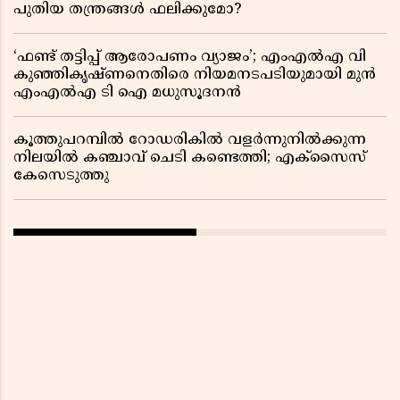
പുതിയ തന്ത്രങ്ങൾ ഫലിക്കുമോ?
‘ഫണ്ട് തട്ടിപ്പ് ആരോപണം വ്യാജം’; എംഎൽഎ വി
കുഞ്ഞികൃഷ്ണനെതിരെ നിയമനടപടിയുമായി മുൻ
എംഎൽഎ ടി ഐ മധുസൂദനൻ
കൂത്തുപറമ്പിൽ റോഡരികിൽ വളർന്നുനിൽക്കുന്ന
നിലയിൽ കഞ്ചാവ് ചെടി കണ്ടെത്തി; എക്സൈസ്
കേസെടുത്തു