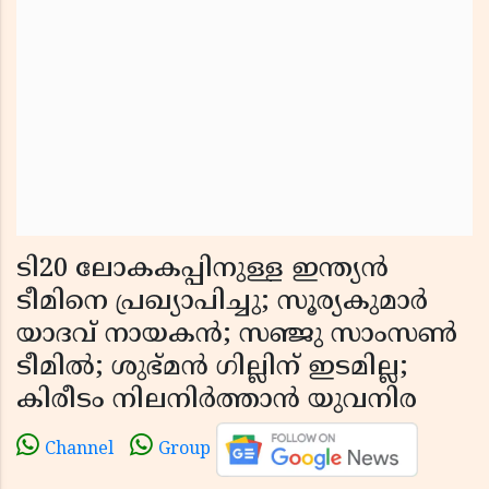
ടി20 ലോകകപ്പിനുള്ള ഇന്ത്യൻ
ടീമിനെ പ്രഖ്യാപിച്ചു; സൂര്യകുമാർ
യാദവ് നായകൻ; സഞ്ജു സാംസൺ
ടീമിൽ; ശുഭ്‌മൻ ഗില്ലിന് ഇടമില്ല;
കിരീടം നിലനിർത്താൻ യുവനിര
Channel
Group