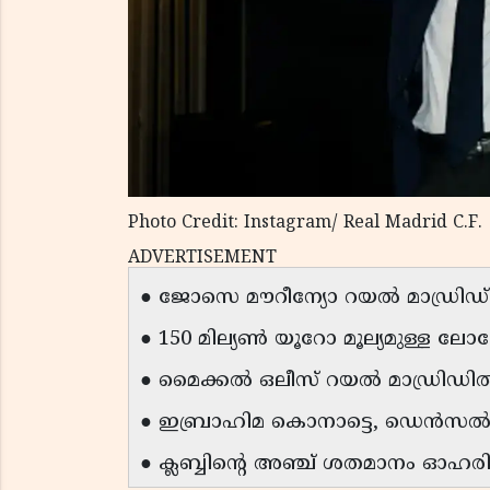
Photo Credit: Instagram/ Real Madrid C.F.
ADVERTISEMENT
● ജോസെ മൗറീന്യോ റയൽ മാഡ്രിഡ് 
● 150 മില്യൺ യൂറോ മൂല്യമുള്ള ലോ
● മൈക്കൽ ഒലീസ് റയൽ മാഡ്രിഡിൽ
● ഇബ്രാഹിമ കൊനാട്ടെ, ഡെൻസൽ ഡ
● ക്ലബ്ബിന്റെ അഞ്ച് ശതമാനം ഓഹര