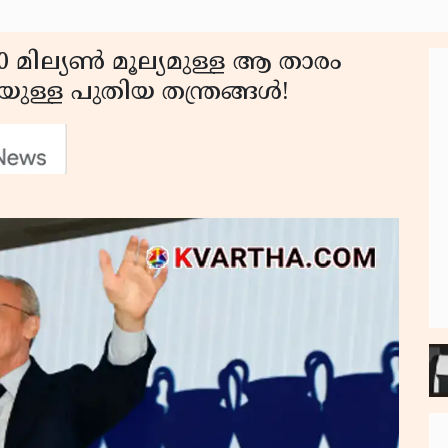
0 മില്യൺ മൂല്യമുള്ള ആ താരം
ുള്ള പുതിയ തന്ത്രങ്ങൾ!