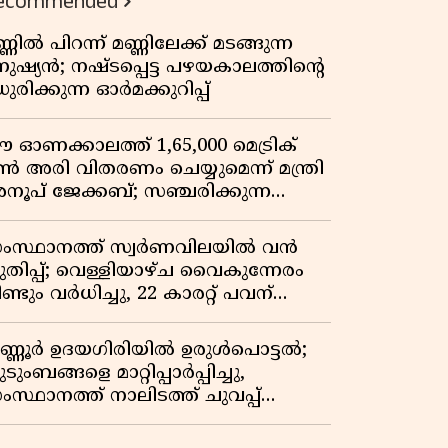
ecommended
്ണിൽ പിറന്ന് മണ്ണിലേക്ക് മടങ്ങുന്ന
നുഷ്യൻ; നഷ്ടപ്പെട്ട പഴയകാലത്തിൻ്റെ
ുരിക്കുന്ന ഓർമക്കുറിപ്പ്
 ഓണക്കാലത്ത് 1,65,000 മെട്രിക്
ൺ അരി വിതരണം ചെയ്യുമെന്ന് മന്ത്രി
നൂപ് ജേക്കബ്; സഞ്ചരിക്കുന്ന
േഷൻ കടകൾക്ക് തുടക്കം
ംസ്ഥാനത്ത് സ്വർണവിലയിൽ വൻ
ുതിപ്പ്; വെള്ളിയാഴ്ച വൈകുന്നേരം
ണ്ടും വർധിച്ചു, 22 കാരറ്റ് പവന്
,10,920 രൂപയായി
ണ്ണൂർ ഉദയഗിരിയിൽ ഉരുൾപൊട്ടൽ;
ടുംബങ്ങളെ മാറ്റിപ്പാർപ്പിച്ചു,
ംസ്ഥാനത്ത് നാലിടത്ത് ചുവപ്പ്
ാഗ്രത