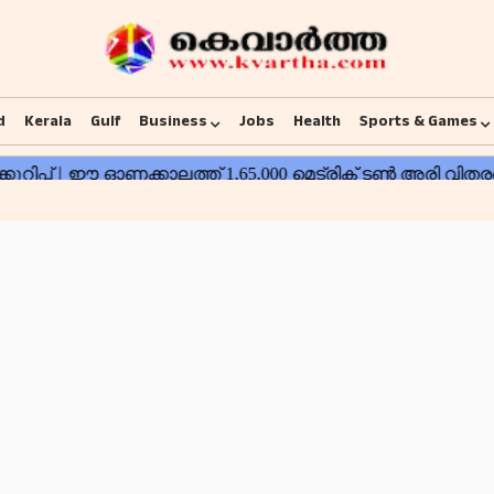
d
Kerala
Gulf
Business
Jobs
Health
Sports & Games