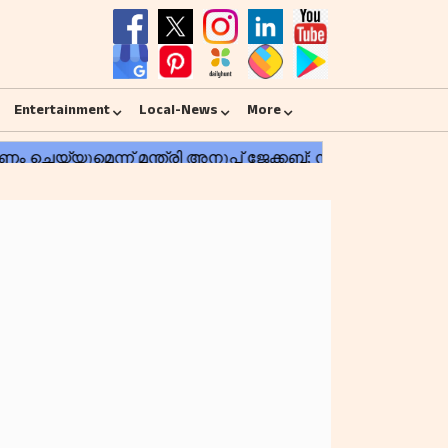
Entertainment
Local-News
More