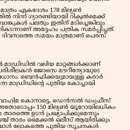
 മാത്രം ഏകദേശം 178 മില്യൺ
ൽ നിന്ന് ഗ്യാരണ്ടിയായി റിക്വൽമെക്ക്
ാങ്കുകൾ പലതും ഇതിന് മടിച്ചെങ്കിലും
കടന്നാണ് അദ്ദേഹം പത്രിക സമർപ്പിച്ചത്.
0 ദിവസത്തെ സമയം മാത്രമാണ് പെരസ്
 മാഡ്രിഡിൽ വലിയ മാറ്റങ്ങൾക്കാണ്
സ്ത പരിശീലകൻ ജോസെ മൗറീന്യോയുടെ
പ്രധാനം. ബെൻഫിക്കയുമായുള്ള കരാർ
്നെ മാഡ്രിഡിന്റെ പുതിയ കോച്ചായി
ബ്രാഹിമ കൊനാട്ടെ, ഡെൻസൽ ഡംഫ്രീസ്
ും അതോടൊപ്പം 150 മില്യൺ യൂറോയിലധികം
താരത്തെ ഉടൻ പ്രഖ്യാപിക്കുമെന്നും
ഫ്രഞ്ച് താരം മൈക്കൽ ഒലീസ് ആയിരിക്കും
്ബോൾ ലോകത്തെ പുതിയ സൂചനകൾ