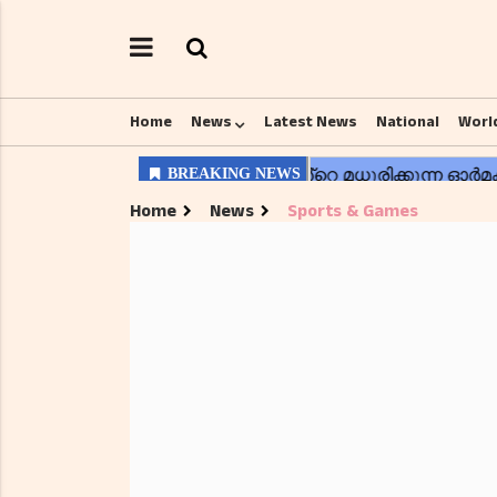
Home
News
Latest News
National
Worl
Home
News
Sports & Games