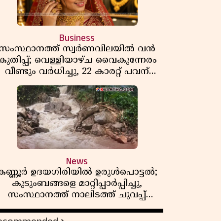
Business
സംസ്ഥാനത്ത് സ്വർണവിലയിൽ വൻ
കുതിപ്പ്; വെള്ളിയാഴ്ച വൈകുന്നേരം
വീണ്ടും വർധിച്ചു, 22 കാരറ്റ് പവന്
1,10,920 രൂപയായി
News
കണ്ണൂർ ഉദയഗിരിയിൽ ഉരുൾപൊട്ടൽ;
കുടുംബങ്ങളെ മാറ്റിപ്പാർപ്പിച്ചു,
സംസ്ഥാനത്ത് നാലിടത്ത് ചുവപ്പ്
ജാഗ്രത