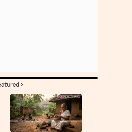
eatured