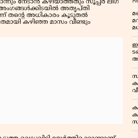
R
നും നേടാൻ കഴിയാത്തതും സൂപ്പർ ലീഗ്
ലബ്ബ് അംഗങ്ങൾക്കിടയിൽ അതൃപ്തി
മണ
്നാണ് തന്റെ അധികാരം കൂടുതൽ
മ
തമായി കഴിഞ്ഞ മാസം വീണ്ടും
മധ
ഈ
ട
അ
റ
സ
ക
വീ
1
ക
കു
സ
ജ