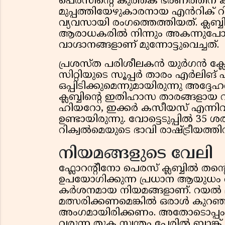
പെരസിന്റെ കുത്തക ഭരണത്തിന് കട
മുപ്പത്തിയേഴുകാരനായ എൻറിക്
വ്യവസായി രംഗത്തെത്തിയത്. ക്ല
ആരാധകരിൽ നിന്നും അകന്നുപോകു
വാഗ്ദാനങ്ങളാണ് മുന്നോട്ടുവെച്ചത്.
പ്രശസ്ത പരിശീലകൻ യുർഗൻ ക്ലോപ്പി
സിറ്റിയുടെ സൂപ്പർ താരം എർലിങ് 
ഒപ്പിടിക്കുമെന്നുമായിരുന്നു അദ്ദേ
ക്ലബ്ബിന്റെ ഇതിഹാസ താരങ്ങ
ഹിയറോ, ഇക്കർ കസീയസ് എന്നിവരു
ഉണ്ടായിരുന്നു. വോട്ടെടുപ്പിൽ 3
റിക്വൽമെയുടെ ഭാവി രാഷ്ട്രീയത്തിന
നിയമങ്ങളുടെ വേലി
ഫ്ലോറന്റീനോ പെരസ് ക്ലബ്ബിൽ ത
ഉപയോഗിക്കുന്ന പ്രധാന ആയുധം 
കർശനമായ നിയമങ്ങളാണ്. റയൽ മാഡ്
മത്സരിക്കണമെങ്കിൽ ഒരാൾ കുറഞ്ഞ
അംഗമായിരിക്കണം. അതോടൊപ്പം ക്
വരുന്ന തുക സ്വന്തം പേരിൽ ബാങ്