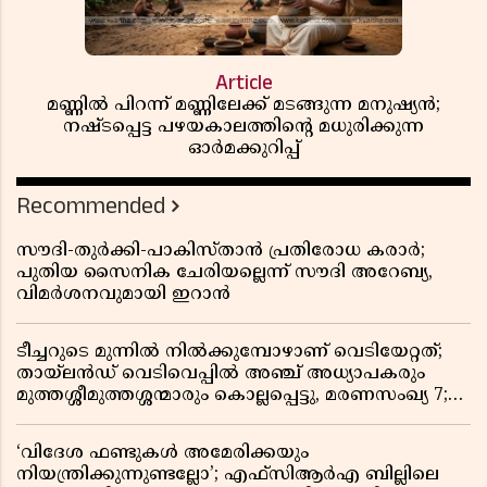
Article
മണ്ണിൽ പിറന്ന് മണ്ണിലേക്ക് മടങ്ങുന്ന മനുഷ്യൻ;
നഷ്ടപ്പെട്ട പഴയകാലത്തിൻ്റെ മധുരിക്കുന്ന
ഓർമക്കുറിപ്പ്
Recommended
സൗദി-തുർക്കി-പാകിസ്താൻ പ്രതിരോധ കരാർ;
പുതിയ സൈനിക ചേരിയല്ലെന്ന് സൗദി അറേബ്യ,
വിമർശനവുമായി ഇറാൻ
ടീച്ചറുടെ മുന്നിൽ നിൽക്കുമ്പോഴാണ് വെടിയേറ്റത്;
തായ്‌ലൻഡ് വെടിവെപ്പിൽ അഞ്ച് അധ്യാപകരും
മുത്തശ്ശീമുത്തശ്ശന്മാരും കൊല്ലപ്പെട്ടു, മരണസംഖ്യ 7;
ഞെട്ടിക്കുന്ന വെളിപ്പെടുത്തലുകൾ
‘വിദേശ ഫണ്ടുകൾ അമേരിക്കയും
നിയന്ത്രിക്കുന്നുണ്ടല്ലോ’; എഫ്സിആർഎ ബില്ലിലെ