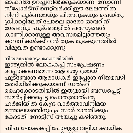
ഓഫറിൽ ഉറച്ചുനിൽക്കുകയാണ്. സോണി
സ്പോർട്സ് നെറ്റ്‌വർക്ക് ഈ ലേലത്തിൽ
നിന്ന് പൂർണമായും പിന്മാറുകയും ചെയ്തു.
ക്രിക്കറ്റിലേത് പോലെ ഓരോ ഓവറിന്
ശേഷവും ഫുട്ബോളിൽ പരസ്യങ്ങൾ
കാണിക്കാനുള്ള അവസരമില്ലാത്തതും
കമ്പനികൾക്ക് വൻ തുക മുടക്കുന്നതിൽ
വിമുഖത ഉണ്ടാക്കുന്നു.
നിയമപോരാട്ടം കോടതിയിൽ
ഇന്ത്യയിൽ ലോകകപ്പ് സംപ്രേഷണം
ഉറപ്പാക്കണമെന്ന ആവശ്യവുമായി
ഫുട്ബോൾ ആരാധകർ ഇപ്പോൾ നിയമവഴി
തേടിയിരിക്കുകയാണ്. ഡൽഹി
ഹൈക്കോടതിയിൽ ഇതുമായി ബന്ധപ്പെട്ട്
സമർപ്പിക്കപ്പെട്ട പൊതുതാത്പര്യ
ഹർജിയിൽ കേന്ദ്ര വാർത്താവിനിമയ
മന്ത്രാലയത്തിനും പ്രസാർ ഭാരതിക്കും
കോടതി നോട്ടീസ് അയച്ചു കഴിഞ്ഞു.
ഫിഫ ലോകകപ്പ് പോലുള്ള വലിയ കായിക