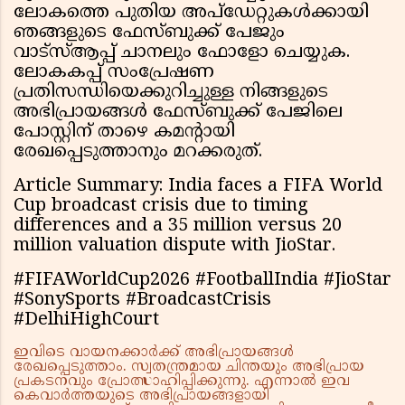
ലോകത്തെ പുതിയ അപ്‌ഡേറ്റുകൾക്കായി
ഞങ്ങളുടെ ഫേസ്ബുക്ക് പേജും
വാട്സ്ആപ്പ് ചാനലും ഫോളോ ചെയ്യുക.
ലോകകപ്പ് സംപ്രേഷണ
പ്രതിസന്ധിയെക്കുറിച്ചുള്ള നിങ്ങളുടെ
അഭിപ്രായങ്ങൾ ഫേസ്ബുക്ക് പേജിലെ
പോസ്റ്റിന് താഴെ കമന്റായി
രേഖപ്പെടുത്താനും മറക്കരുത്.
Article Summary: India faces a FIFA World
Cup broadcast crisis due to timing
differences and a ₹35 million versus ₹20
million valuation dispute with JioStar.
#FIFAWorldCup2026 #FootballIndia #JioStar
#SonySports #BroadcastCrisis
#DelhiHighCourt
ഇവിടെ വായനക്കാർക്ക് അഭിപ്രായങ്ങൾ
രേഖപ്പെടുത്താം. സ്വതന്ത്രമായ ചിന്തയും അഭിപ്രായ
പ്രകടനവും പ്രോത്സാഹിപ്പിക്കുന്നു. എന്നാൽ ഇവ
കെവാർത്തയുടെ അഭിപ്രായങ്ങളായി