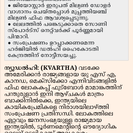
● ജിയോസ്റ്റാർ ഇരുപത് മില്യൺ ഡോളർ
വാഗ്ദാനം ചെയ്തപ്പോൾ മുപ്പത്തിയഞ്ച്
മില്യൺ ഫിഫ ആവശ്യപ്പെടുന്നു.
● ലേലത്തിൽ പങ്കെടുക്കാതെ സോണി
സ്പോർട്സ് നെറ്റ്‌വർക്ക് പൂർണ്ണമായി
പിന്മാറി.
● സംപ്രേഷണം ഉറപ്പാക്കണമെന്ന
ഹർജിയിൽ ഡൽഹി ഹൈകോടതി
കേന്ദ്രത്തിന് നോട്ടീസയച്ചു.
ന്യൂഡൽഹി: (KVARTHA)
വടക്കേ
അമേരിക്കൻ രാജ്യങ്ങളായ യു എസ് എ,
കാനഡ, മെക്സിക്കോ എന്നിവിടങ്ങളിൽ
ഫിഫ ലോകകപ്പ് ഫുട്ബോൾ മാമാങ്കത്തിന്
പന്തുരുളാൻ ഇനി ആഴ്ചകൾ മാത്രം
ബാക്കിനിൽക്കെ, ഇന്ത്യയിലെ
കായികപ്രേമികളെ നിരാശയിലാഴ്ത്തി
സംപ്രേഷണ പ്രതിസന്ധി. ലോകത്തിലെ
ഏറ്റവും ജനസംഖ്യയുള്ള രാജ്യമായ
ഇന്ത്യയിൽ, ടൂർണമെന്റിന്റെ ഔദ്യോഗിക