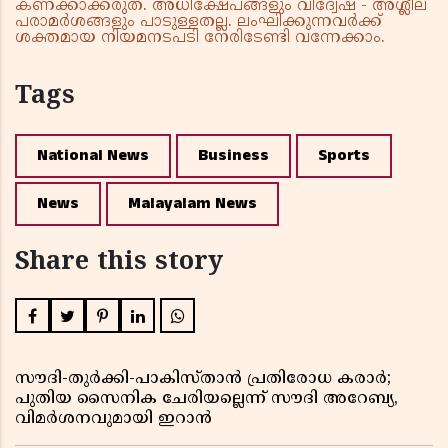
കണക്കാക്കരുത്. അധിക്ഷേപങ്ങളും വിദ്വേഷ - അശ്ലീല
പരാമർശങ്ങളും പാടുള്ളതല്ല. ലംഘിക്കുന്നവർക്ക്
ശക്തമായ നിയമനടപടി നേരിടേണ്ടി വന്നേക്കാം.
Tags
National News
Business
Sports
News
Malayalam News
Share this story
സൗദി-തുർക്കി-പാകിസ്താൻ പ്രതിരോധ കരാർ;
പുതിയ സൈനിക ചേരിയല്ലെന്ന് സൗദി അറേബ്യ,
വിമർശനവുമായി ഇറാൻ