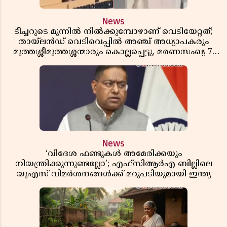
News
ടീച്ചറുടെ മുന്നിൽ നിൽക്കുമ്പോഴാണ് വെടിയേറ്റത്;
തായ്‌ലൻഡ് വെടിവെപ്പിൽ അഞ്ച് അധ്യാപകരും
മുത്തശ്ശീമുത്തശ്ശന്മാരും കൊല്ലപ്പെട്ടു, മരണസംഖ്യ 7;
ഞെട്ടിക്കുന്ന വെളിപ്പെടുത്തലുകൾ
News
‘വിദേശ ഫണ്ടുകൾ അമേരിക്കയും
നിയന്ത്രിക്കുന്നുണ്ടല്ലോ’; എഫ്സിആർഎ ബില്ലിലെ
യുഎസ് വിമർശനങ്ങൾക്ക് മറുപടിയുമായി ഇന്ത്യ