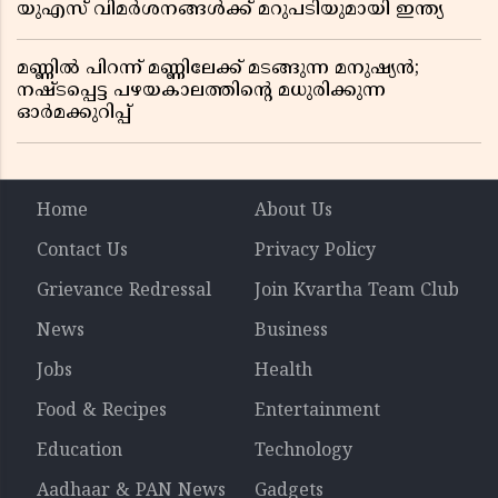
യുഎസ് വിമർശനങ്ങൾക്ക് മറുപടിയുമായി ഇന്ത്യ
മണ്ണിൽ പിറന്ന് മണ്ണിലേക്ക് മടങ്ങുന്ന മനുഷ്യൻ;
നഷ്ടപ്പെട്ട പഴയകാലത്തിൻ്റെ മധുരിക്കുന്ന
ഓർമക്കുറിപ്പ്
Home
About Us
Contact Us
Privacy Policy
Grievance Redressal
Join Kvartha Team Club
News
Business
Jobs
Health
Food & Recipes
Entertainment
Education
Technology
Aadhaar & PAN News
Gadgets