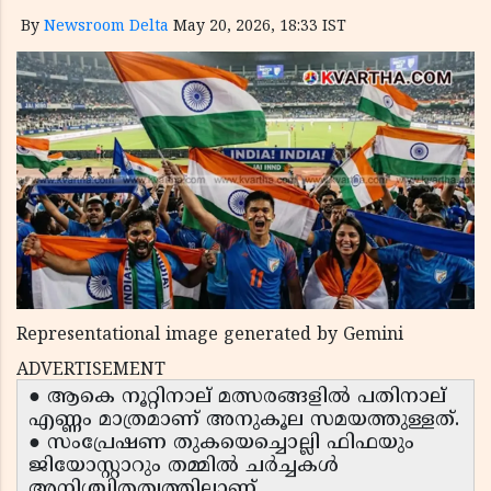
By
Newsroom Delta
May 20, 2026, 18:33 IST
Representational image generated by Gemini
ADVERTISEMENT
● ആകെ നൂറ്റിനാല് മത്സരങ്ങളിൽ പതിനാല്
എണ്ണം മാത്രമാണ് അനുകൂല സമയത്തുള്ളത്.
● സംപ്രേഷണ തുകയെച്ചൊല്ലി ഫിഫയും
ജിയോസ്റ്റാറും തമ്മിൽ ചർച്ചകൾ
അനിശ്ചിതത്വത്തിലാണ്.