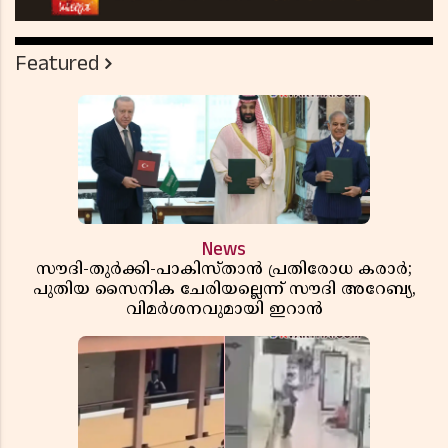
Featured
News
സൗദി-തുർക്കി-പാകിസ്താൻ പ്രതിരോധ കരാർ;
പുതിയ സൈനിക ചേരിയല്ലെന്ന് സൗദി അറേബ്യ,
വിമർശനവുമായി ഇറാൻ