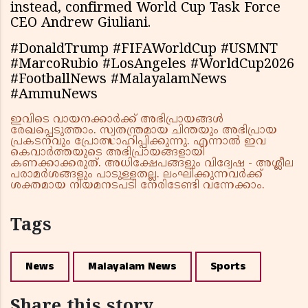
instead, confirmed World Cup Task Force
CEO Andrew Giuliani.
#DonaldTrump #FIFAWorldCup #USMNT
#MarcoRubio #LosAngeles #WorldCup2026
#FootballNews #MalayalamNews
#AmmuNews
ഇവിടെ വായനക്കാർക്ക് അഭിപ്രായങ്ങൾ
രേഖപ്പെടുത്താം. സ്വതന്ത്രമായ ചിന്തയും അഭിപ്രായ
പ്രകടനവും പ്രോത്സാഹിപ്പിക്കുന്നു. എന്നാൽ ഇവ
കെവാർത്തയുടെ അഭിപ്രായങ്ങളായി
കണക്കാക്കരുത്. അധിക്ഷേപങ്ങളും വിദ്വേഷ - അശ്ലീല
പരാമർശങ്ങളും പാടുള്ളതല്ല. ലംഘിക്കുന്നവർക്ക്
ശക്തമായ നിയമനടപടി നേരിടേണ്ടി വന്നേക്കാം.
Tags
News
Malayalam News
Sports
Share this story