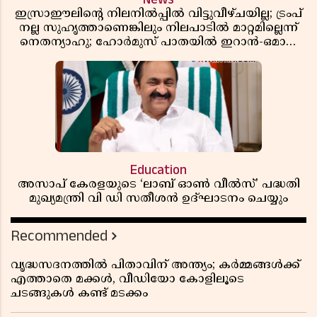
ഇസ്രാഈലിന്റെ നിലനിൽപ്പിൽ വിട്ടുവീഴ്ചയില്ല; ട്രംപ്
നല്ല സുഹൃത്താണെങ്കിലും നിലപാടിൽ മാറ്റമില്ലെന്ന്
നെതന്യാഹു; ഹോർമുസ് പാതയിൽ ഇറാൻ-ഒമാൻ
ധാരണ, തടസ്സമായി യുഎസ് ഭീഷണി
Education
അസാപ് കേരളയുടെ ‘ലാബ് ഓൺ വീൽസ്’ പദ്ധതി
മുഖ്യമന്ത്രി വി ഡി സതീശൻ ഉദ്ഘാടനം ചെയ്യും
Recommended
വൃദ്ധസദനത്തിൽ പിതാവിന് അന്ത്യം; കർമ്മങ്ങൾക്ക്
എത്താതെ മക്കൾ, വീഡിയോ കോളിലൂടെ
ചടങ്ങുകൾ കണ്ട് മടക്കം