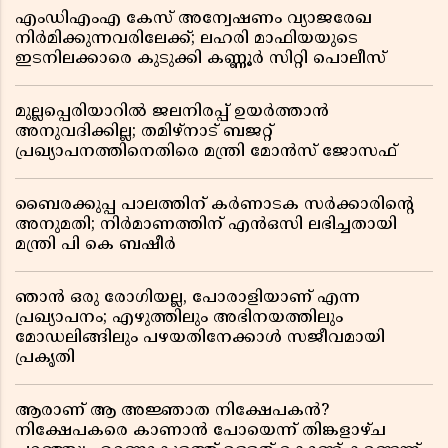
എംഡിഎംഎ കേസ് അന്വേഷണം വ്യാജരേഖ
നിർമിക്കുന്നവരിലേക്ക്; ലഹരി മാഫിയയുടെ
ഇടനിലക്കാരെ കുടുക്കി കണ്ണൂർ സിറ്റി പൊലീസ്
മുല്ലപ്പെരിയാറിൽ ജലനിരപ്പ് ഉയർത്താൻ
അനുവദിക്കില്ല; തമിഴ്നാട് ബജറ്റ്
പ്രഖ്യാപനത്തിനെതിരെ മന്ത്രി മോൻസ് ജോസഫ്
ബൈരക്കുപ്പ പാലത്തിന് കർണാടക സർക്കാരിൻ്റെ
അനുമതി; നിർമാണത്തിന് എൻഒസി ലഭിച്ചതായി
മന്ത്രി പി കെ ബഷീർ
ഞാൻ ഒരു രോഗിയല്ല, പോരാളിയാണ് എന്ന
പ്രഖ്യാപനം; എഴുത്തിലും അഭിനയത്തിലും
മോഡലിങ്ങിലും പഴയതിനേക്കാൾ സജീവമായി
പ്രകൃതി
ആരാണ് ആ അജ്ഞാത നിക്ഷേപകൻ?
നിക്ഷേപകരെ കാണാൻ പോയെന്ന് തിങ്കളാഴ്ച