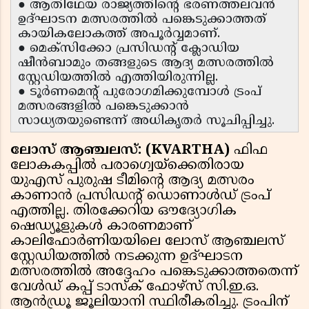
● ആതിഥേയ രാജ്യത്തിൻ്റെ ഭരണത്തലവൻ
ഉദ്ഘാടന മത്സരത്തിൽ പങ്കെടുക്കാത്തത്
കായികലോകത്ത് അപൂർവ്വമാണ്.
● മെക്സിക്കോ പ്രസിഡൻ്റ് ക്ലോഡിയ
ഷീൻബാമും തങ്ങളുടെ ആദ്യ മത്സരത്തിൽ
സ്റ്റേഡിയത്തിൽ എത്തിയിരുന്നില്ല.
● ടൂർണമെൻ്റ് പുരോഗമിക്കുമ്പോൾ ട്രംപ്
മത്സരങ്ങളിൽ പങ്കെടുക്കാൻ
സാധ്യതയുണ്ടെന്ന് അധികൃതർ സൂചിപ്പിച്ചു.
ലോസ് ആഞ്ചലസ്: (KVARTHA)
ഫിഫ
ലോകകപ്പിൽ പരാഗ്വെയ്ക്കെതിരായ
യുഎസ് പുരുഷ ടീമിൻ്റെ ആദ്യ മത്സരം
കാണാൻ പ്രസിഡൻ്റ് ഡൊണാൾഡ് ട്രംപ്
എത്തില്ല. തിരക്കേറിയ ഔദ്യോഗിക
ഷെഡ്യൂളുകൾ കാരണമാണ്
കാലിഫോർണിയയിലെ ലോസ് ആഞ്ചലസ്
സ്റ്റേഡിയത്തിൽ നടക്കുന്ന ഉദ്ഘാടന
മത്സരത്തിൽ അദ്ദേഹം പങ്കെടുക്കാത്തതെന്ന്
വേൾഡ് കപ്പ് ടാസ്ക് ഫോഴ്സ് സി.ഇ.ഒ.
ആൻഡ്രൂ ജൂലിയാനി സ്ഥിരീകരിച്ചു. ട്രംപിന്