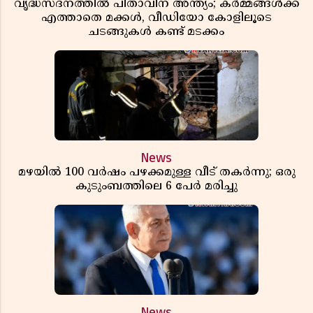
വൃദ്ധസദനത്തിൽ പിതാവിന് അന്ത്യം; കർമ്മങ്ങൾക്ക്
എത്താതെ മക്കൾ, വീഡിയോ കോളിലൂടെ
ചടങ്ങുകൾ കണ്ട് മടക്കം
News
മഴയിൽ 100 വർഷം പഴക്കമുള്ള വീട് തകർന്നു; ഒരു
കുടുംബത്തിലെ 6 പേർ മരിച്ചു
News