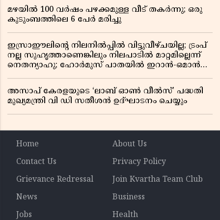
മഴയിൽ 100 വർഷം പഴക്കമുള്ള വീട് തകർന്നു; ഒരു
കുടുംബത്തിലെ 6 പേർ മരിച്ചു
ഇസ്രാഈലിന്റെ നിലനിൽപ്പിൽ വിട്ടുവീഴ്ചയില്ല; ട്രംപ്
നല്ല സുഹൃത്താണെങ്കിലും നിലപാടിൽ മാറ്റമില്ലെന്ന്
നെതന്യാഹു; ഹോർമുസ് പാതയിൽ ഇറാൻ-ഒമാൻ
ധാരണ, തടസ്സമായി യുഎസ് ഭീഷണി
അസാപ് കേരളയുടെ ‘ലാബ് ഓൺ വീൽസ്’ പദ്ധതി
മുഖ്യമന്ത്രി വി ഡി സതീശൻ ഉദ്ഘാടനം ചെയ്യും
Home
About Us
Contact Us
Privacy Policy
Grievance Redressal
Join Kvartha Team Club
News
Business
Jobs
Health