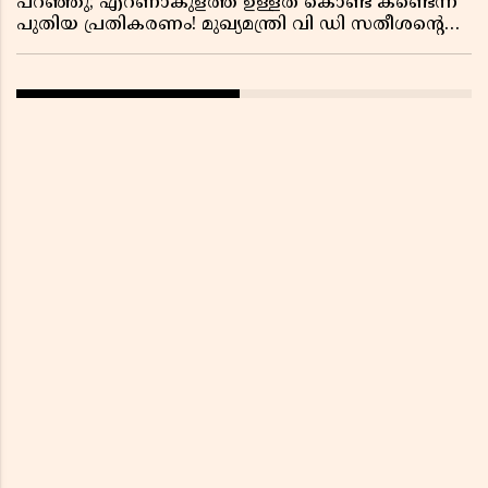
പറഞ്ഞു; എറണാകുളത്ത് ഉള്ളത് കൊണ്ട് കണ്ടെന്ന്
പുതിയ പ്രതികരണം! മുഖ്യമന്ത്രി വി ഡി സതീശന്റെ
മറ്റൊരു യു-ടേൺ കൂടി വിവാദമാകുമ്പോൾ