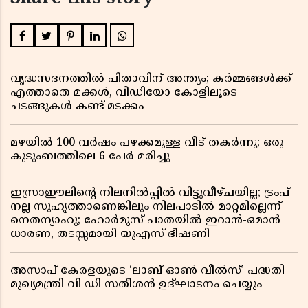
വൃദ്ധസദനത്തിൽ പിതാവിന് അന്ത്യം; കർമ്മങ്ങൾക്ക്
എത്താതെ മക്കൾ, വീഡിയോ കോളിലൂടെ
ചടങ്ങുകൾ കണ്ട് മടക്കം
മഴയിൽ 100 വർഷം പഴക്കമുള്ള വീട് തകർന്നു; ഒരു
കുടുംബത്തിലെ 6 പേർ മരിച്ചു
ഇസ്രാഈലിന്റെ നിലനിൽപ്പിൽ വിട്ടുവീഴ്ചയില്ല; ട്രംപ്
നല്ല സുഹൃത്താണെങ്കിലും നിലപാടിൽ മാറ്റമില്ലെന്ന്
നെതന്യാഹു; ഹോർമുസ് പാതയിൽ ഇറാൻ-ഒമാൻ
ധാരണ, തടസ്സമായി യുഎസ് ഭീഷണി
അസാപ് കേരളയുടെ ‘ലാബ് ഓൺ വീൽസ്’ പദ്ധതി
മുഖ്യമന്ത്രി വി ഡി സതീശൻ ഉദ്ഘാടനം ചെയ്യും