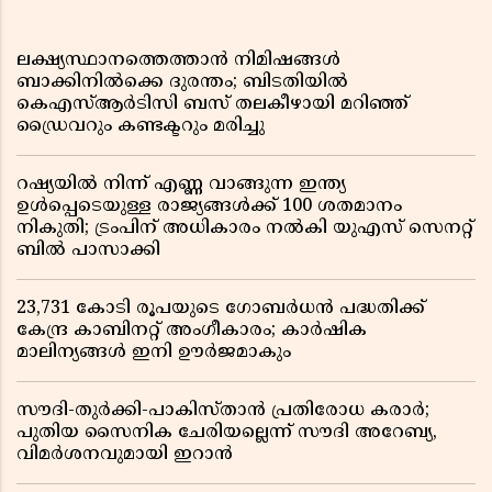
ലക്ഷ്യസ്ഥാനത്തെത്താൻ നിമിഷങ്ങൾ
ബാക്കിനിൽക്കെ ദുരന്തം; ബിടതിയിൽ
കെഎസ്ആർടിസി ബസ് തലകീഴായി മറിഞ്ഞ്
ഡ്രൈവറും കണ്ടക്ടറും മരിച്ചു
റഷ്യയിൽ നിന്ന് എണ്ണ വാങ്ങുന്ന ഇന്ത്യ
ഉൾപ്പെടെയുള്ള രാജ്യങ്ങൾക്ക് 100 ശതമാനം
നികുതി; ട്രംപിന് അധികാരം നൽകി യുഎസ് സെനറ്റ്
ബിൽ പാസാക്കി
23,731 കോടി രൂപയുടെ ഗോബർധൻ പദ്ധതിക്ക്
കേന്ദ്ര കാബിനറ്റ് അംഗീകാരം; കാർഷിക
മാലിന്യങ്ങൾ ഇനി ഊർജമാകും
സൗദി-തുർക്കി-പാകിസ്താൻ പ്രതിരോധ കരാർ;
പുതിയ സൈനിക ചേരിയല്ലെന്ന് സൗദി അറേബ്യ,
വിമർശനവുമായി ഇറാൻ