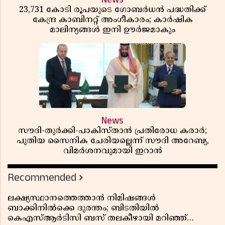
23,731 കോടി രൂപയുടെ ഗോബർധൻ പദ്ധതിക്ക്
കേന്ദ്ര കാബിനറ്റ് അംഗീകാരം; കാർഷിക
മാലിന്യങ്ങൾ ഇനി ഊർജമാകും
News
സൗദി-തുർക്കി-പാകിസ്താൻ പ്രതിരോധ കരാർ;
പുതിയ സൈനിക ചേരിയല്ലെന്ന് സൗദി അറേബ്യ,
വിമർശനവുമായി ഇറാൻ
Recommended
ലക്ഷ്യസ്ഥാനത്തെത്താൻ നിമിഷങ്ങൾ
ബാക്കിനിൽക്കെ ദുരന്തം; ബിടതിയിൽ
കെഎസ്ആർടിസി ബസ് തലകീഴായി മറിഞ്ഞ്