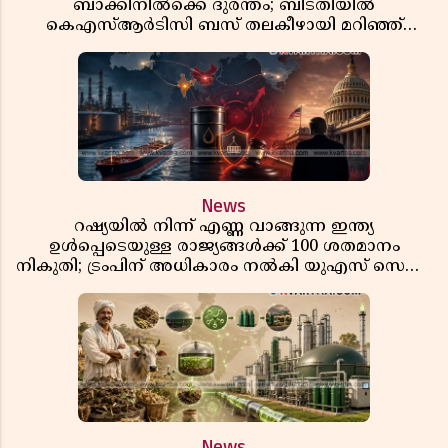
ബാക്കിനിൽക്കെ ദുരന്തം; ബിടതിയിൽ
കെഎസ്ആർടിസി ബസ് തലകീഴായി മറിഞ്ഞ്
ഡ്രൈവറും കണ്ടക്ടറും മരിച്ചു
News
റഷ്യയിൽ നിന്ന് എണ്ണ വാങ്ങുന്ന ഇന്ത്യ
ഉൾപ്പെടെയുള്ള രാജ്യങ്ങൾക്ക് 100 ശതമാനം
നികുതി; ട്രംപിന് അധികാരം നൽകി യുഎസ് സെനറ്റ്
ബിൽ പാസാക്കി
News