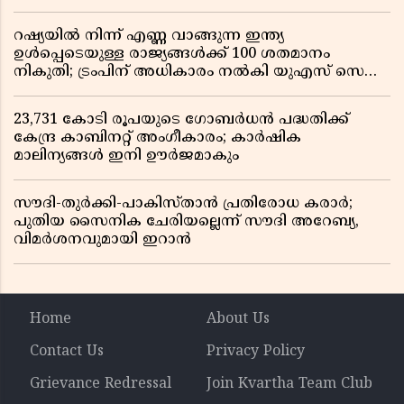
ഡ്രൈവറും കണ്ടക്ടറും മരിച്ചു
റഷ്യയിൽ നിന്ന് എണ്ണ വാങ്ങുന്ന ഇന്ത്യ
ഉൾപ്പെടെയുള്ള രാജ്യങ്ങൾക്ക് 100 ശതമാനം
നികുതി; ട്രംപിന് അധികാരം നൽകി യുഎസ് സെനറ്റ്
ബിൽ പാസാക്കി
23,731 കോടി രൂപയുടെ ഗോബർധൻ പദ്ധതിക്ക്
കേന്ദ്ര കാബിനറ്റ് അംഗീകാരം; കാർഷിക
മാലിന്യങ്ങൾ ഇനി ഊർജമാകും
സൗദി-തുർക്കി-പാകിസ്താൻ പ്രതിരോധ കരാർ;
പുതിയ സൈനിക ചേരിയല്ലെന്ന് സൗദി അറേബ്യ,
വിമർശനവുമായി ഇറാൻ
Home
About Us
Contact Us
Privacy Policy
Grievance Redressal
Join Kvartha Team Club