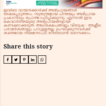
ഇവിടെ വായനക്കാർക്ക് അഭിപ്രായങ്ങൾ
രേഖപ്പെടുത്താം. സ്വതന്ത്രമായ ചിന്തയും അഭിപ്രായ
പ്രകടനവും പ്രോത്സാഹിപ്പിക്കുന്നു. എന്നാൽ ഇവ
കെവാർത്തയുടെ അഭിപ്രായങ്ങളായി
കണക്കാക്കരുത്. അധിക്ഷേപങ്ങളും വിദ്വേഷ - അശ്ലീല
പരാമർശങ്ങളും പാടുള്ളതല്ല. ലംഘിക്കുന്നവർക്ക്
ശക്തമായ നിയമനടപടി നേരിടേണ്ടി വന്നേക്കാം.
Share this story