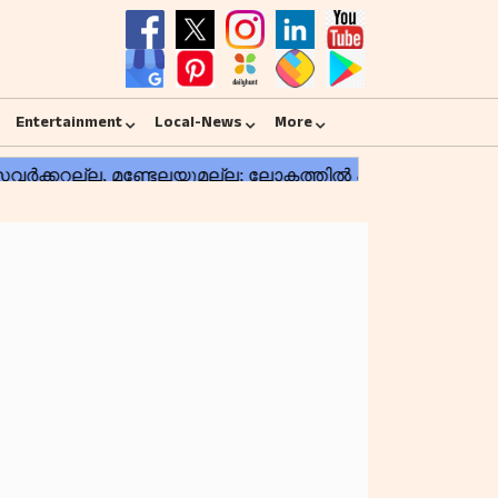
Entertainment
Local-News
More