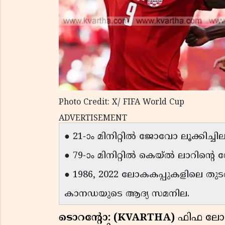
Photo Credit: X/ FIFA World Cup
ADVERTISEMENT
● 21-ാം മിനിറ്റിൽ ജോവോ ലൂക്കിച്
● 79-ാം മിനിറ്റിൽ കെയ്‌ൽ ലാറിന്റ
● 1986, 2022 ലോകകപ്പുകളിലെ ത
കാനഡയുടെ ആദ്യ സമനില.
ടൊറന്റോ: (KVARTHA)
ഫിഫ ലോകകപ