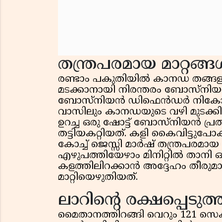
തന്ത്രപരമായ മാറ്റങ്
രണ്ടാം പകുതിയിൽ കാനഡ തങ്ങള
മടക്കാനായി നിരന്തരം ബോസ്നിയൻ 
ബോസ്നിയൻ ഡിഫെൻഡർ നികോള കാ
വാസിലും കാനഡയുടെ വഴി മുടക്കി
ഉറച്ച ഒരു ഷോട്ട് ബോസ്നിയൻ പ
തട്ടിയകറ്റിയത്. കളി കൈവിട്ടുപോ
കോച്ച് ജെസ്സി മാർഷ് തന്ത്രപരമായ 
എഴുപത്തിയേഴാം മിനിറ്റിൽ താനി
കളത്തിലിറക്കാൻ അദ്ദേഹം തീരുമാ
മാറ്റിയെഴുതിയത്.
ലാറിന്റെ രക്ഷപ്പെടുത
മൈതാനത്തിറങ്ങി വെറും 121 സെക്ക