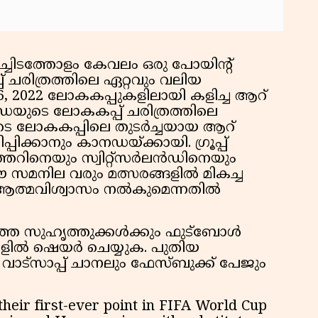
ടത്തോളം കേവലം ഒരു പോയിന്റ്
പ് ചരിത്രത്തിലെ ഏറ്റവും വലിയ
86, 2022 ലോകകപ്പുകളിലായി കളിച്ച ആറ്
നഡയുടെ ലോകകപ്പ് ചരിത്രത്തിലെ
െ ലോകകപ്പിലെ തുടർച്ചയായ ആറ്
്കാനും കാനഡയ്ക്കായി. ഗ്രൂപ്പ്
്തറിനെയും സ്വിറ്റ്സർലൻഡിനെയും
ഈ സമനില വരും മത്സരങ്ങളിൽ മികച്ച
 ആത്മവിശ്വാസം നൽകുമെന്നതിൽ
ത്ത സുഹൃത്തുക്കൾക്കും ഫുട്ബോൾ
പുകളിൽ ഷെയർ ചെയ്യുക. പുതിയ
ട്സാപ്പ് ചാനലും ഫേസ്ബുക്ക് പേജും
heir first-ever point in FIFA World Cup