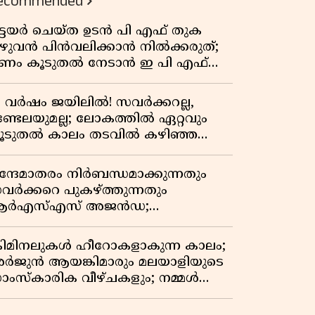
ecommended
ിട്ടയർ ചെയ്ത ഉടൻ പി എഫ് തുക
ുഴുവൻ പിൻവലിക്കാൻ നിൽക്കരുത്;
ണം കൂടുതൽ നേടാൻ ഇ പി എഫ്
യുടെ നിയമം അറിയാം
7 വർഷം ജയിലിൽ! സവർക്കറല്ല,
ണ്ടേലയുമല്ല; ലോകത്തിൽ ഏറ്റവും
ൂടുതൽ കാലം തടവിൽ കഴിഞ്ഞ
ാഷ്ട്രീയ തടവുകാരൻ ഇദ്ദേഹം! ഒരു
ന്ത്യൻ സ്വാതന്ത്ര്യസമര സേനാനിയുടെ
ന്ദേമാതരം നിർബന്ധമാക്കുന്നതും
േറിട്ട കഥ
വർക്കറെ പുകഴ്ത്തുന്നതും
ർഎസ്എസ് അജൻഡ;
ർക്കാരിനെതിരെ പിണറായി വിജയൻ
്രിമിനലുകൾ ഹീറോകളാകുന്ന കാലം;
ർജുൻ ആയങ്കിമാരും മലയാളിയുടെ
ാംസ്കാരിക വീഴ്ചകളും; നമ്മൾ
ങ്ങോട്ടാണ് പോകുന്നത്