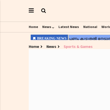
Home
News
Latest News
National
Worl
Home
News
Sports & Games