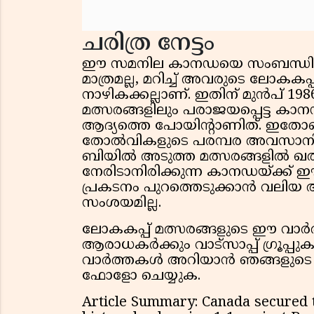
ചരിത്ര നേട്ടം
ഈ സമനില കാനഡയെ സംബന്ധിച്ചി
മാത്രമല്ല, മറിച്ച് അവരുടെ ലോകകപ്
നാഴികക്കല്ലാണ്. ഇതിന് മുൻപ് 19
മത്സരങ്ങളിലും പരാജയപ്പെട്ട കാ
ആദ്യത്തെ പോയിന്റാണിത്. ഇതോട
തോൽവികളുടെ പരമ്പര അവസാനിപ്പിക
ബിയിൽ അടുത്ത മത്സരങ്ങളിൽ ഖത
നേരിടാനിരിക്കുന്ന കാനഡയ്ക്ക് 
പ്രകടനം പുറത്തെടുക്കാൻ വലിയ
സംശയമില്ല.
ലോകകപ്പ് മത്സരങ്ങളുടെ ഈ വാർ
ആരാധകർക്കും വാട്സാപ്പ് ഗ്രൂപ്
വാർത്തകൾ അറിയാൻ ഞങ്ങളുടെ വാ
ഫോളോ ചെയ്യുക.
Article Summary: Canada secured t