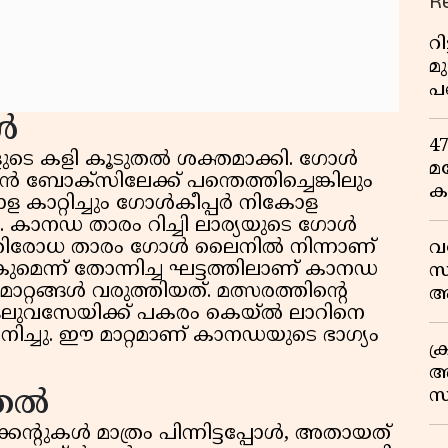
R
റ
മ
പ
ഒ
ങൾ
4
ുടെ കളി കൂടുതൽ ശക്തമാക്കി. ഗോൾ
മ
ബോക്സിലേക്ക് പന്തെത്തിച്ചെങ്കിലും
ക
റ്റിച്ചും ഗോൾകീപ്പർ നികോള
ര
. കാനഡ താരം റിച്ചി ലാര്യയുടെ ഗോൾ
ഇ
്രതിരോധ താരം ഗോൾ ലൈനിൽ നിന്നാണ്
വ
വ
കുമെന്ന് തോന്നിച്ച ഘട്ടത്തിലാണ് കാനഡ
സ
മാറ്റങ്ങൾ വരുത്തിയത്. മത്സരത്തിന്റെ
ആ
 ഒലുവസേയിക്ക് പകരം കെയ്‌ൽ ലാറിനെ
സ
നിച്ചു. ഈ മാറ്റമാണ് കാനഡയുടെ ഭാഗ്യം
ക
അ
സ
്തൽ
എ
ന്റുകൾ മാത്രം പിന്നിട്ടപ്പോൾ, അതായത്