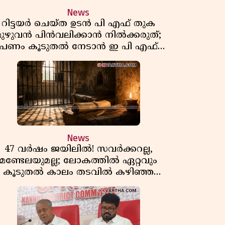
News
റിട്ടയർ ചെയ്ത ഉടൻ പി എഫ് തുക
മുഴുവൻ പിൻവലിക്കാൻ നിൽക്കരുത്;
പണം കൂടുതൽ നേടാൻ ഇ പി എഫ്
ഒയുടെ നിയമം അറിയാം
News
47 വർഷം ജയിലിൽ! സവർക്കറല്ല,
മണ്ടേലയുമല്ല; ലോകത്തിൽ ഏറ്റവും
കൂടുതൽ കാലം തടവിൽ കഴിഞ്ഞ
രാഷ്ട്രീയ തടവുകാരൻ ഇദ്ദേഹം! ഒരു
ന്ത്യൻ സ്വാതന്ത്ര്യസമര സേനാനിയുടെ
വേറിട്ട കഥ