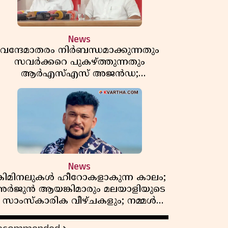
News
വന്ദേമാതരം നിർബന്ധമാക്കുന്നതും
സവർക്കറെ പുകഴ്ത്തുന്നതും
ആർഎസ്എസ് അജൻഡ;
ർക്കാരിനെതിരെ പിണറായി വിജയൻ
News
്രിമിനലുകൾ ഹീറോകളാകുന്ന കാലം;
ർജുൻ ആയങ്കിമാരും മലയാളിയുടെ
സാംസ്കാരിക വീഴ്ചകളും; നമ്മൾ
എങ്ങോട്ടാണ് പോകുന്നത്