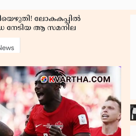
റ്റിയെഴുതി! ലോകകപ്പിൽ
നഡ നേടിയ ആ സമനില