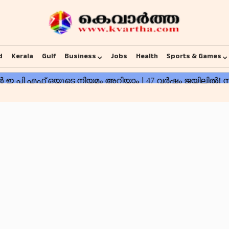
d
Kerala
Gulf
Business
Jobs
Health
Sports & Games