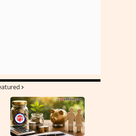
eatured