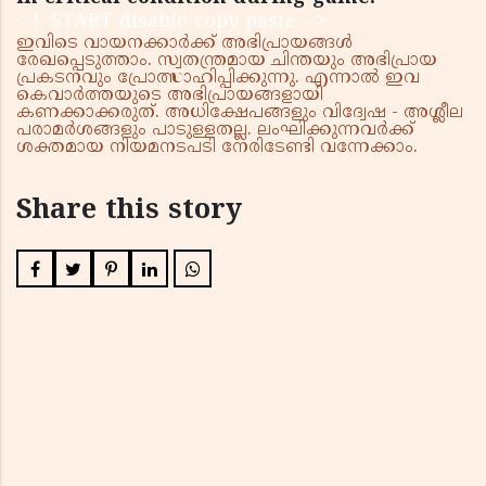
< !- START disable copy paste -->
ഇവിടെ വായനക്കാർക്ക് അഭിപ്രായങ്ങൾ
രേഖപ്പെടുത്താം. സ്വതന്ത്രമായ ചിന്തയും അഭിപ്രായ
പ്രകടനവും പ്രോത്സാഹിപ്പിക്കുന്നു. എന്നാൽ ഇവ
കെവാർത്തയുടെ അഭിപ്രായങ്ങളായി
കണക്കാക്കരുത്. അധിക്ഷേപങ്ങളും വിദ്വേഷ - അശ്ലീല
പരാമർശങ്ങളും പാടുള്ളതല്ല. ലംഘിക്കുന്നവർക്ക്
ശക്തമായ നിയമനടപടി നേരിടേണ്ടി വന്നേക്കാം.
Share this story