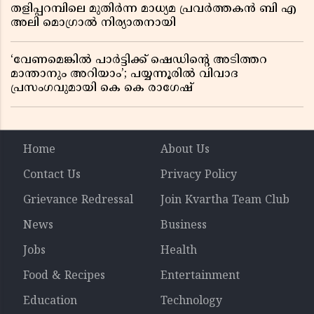
തളിപ്പറമ്പിലെ മുതിർന്ന മാധ്യമ പ്രവർത്തകൻ ബി എ
അലി മൊഗ്രാൽ നിര്യാതനായി
‘വേണമെങ്കിൽ പാർട്ടിക്ക് ഷെഡിൻ്റെ അടിത്തറ
മാന്താനും അറിയാം’; പയ്യന്നൂരിൽ വിവാദ
പ്രസംഗവുമായി കെ കെ രാഗേഷ്
Home
About Us
Contact Us
Privacy Policy
Grievance Redressal
Join Kvartha Team Club
News
Business
Jobs
Health
Food & Recipes
Entertainment
Education
Technology