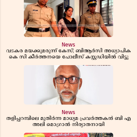
News
വടകര മയക്കുമരുന്ന് കേസ്; ബിആർസി അധ്യാപിക
കെ സി കീർത്തനയെ പോലീസ് കസ്റ്റഡിയിൽ വിട്ടു
News
തളിപ്പറമ്പിലെ മുതിർന്ന മാധ്യമ പ്രവർത്തകൻ ബി എ
അലി മൊഗ്രാൽ നിര്യാതനായി