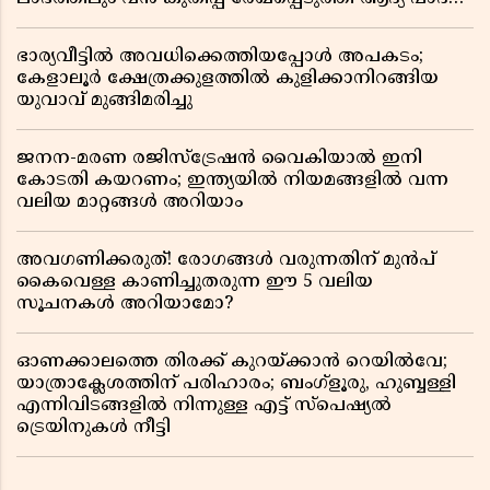
റിപ്പോർട്ട് പുറത്ത്
ഭാര്യവീട്ടിൽ അവധിക്കെത്തിയപ്പോൾ അപകടം;
കേളാലൂർ ക്ഷേത്രക്കുളത്തിൽ കുളിക്കാനിറങ്ങിയ
യുവാവ് മുങ്ങിമരിച്ചു
ജനന-മരണ രജിസ്ട്രേഷൻ വൈകിയാൽ ഇനി
കോടതി കയറണം; ഇന്ത്യയിൽ നിയമങ്ങളിൽ വന്ന
വലിയ മാറ്റങ്ങൾ അറിയാം
അവഗണിക്കരുത്! രോഗങ്ങൾ വരുന്നതിന് മുൻപ്
കൈവെള്ള കാണിച്ചുതരുന്ന ഈ 5 വലിയ
സൂചനകൾ അറിയാമോ?
ഓണക്കാലത്തെ തിരക്ക് കുറയ്ക്കാൻ റെയിൽവേ;
യാത്രാക്ലേശത്തിന് പരിഹാരം; ബംഗ്ളൂരു, ഹുബ്ബള്ളി
എന്നിവിടങ്ങളിൽ നിന്നുള്ള എട്ട് സ്പെഷ്യൽ
ട്രെയിനുകൾ നീട്ടി