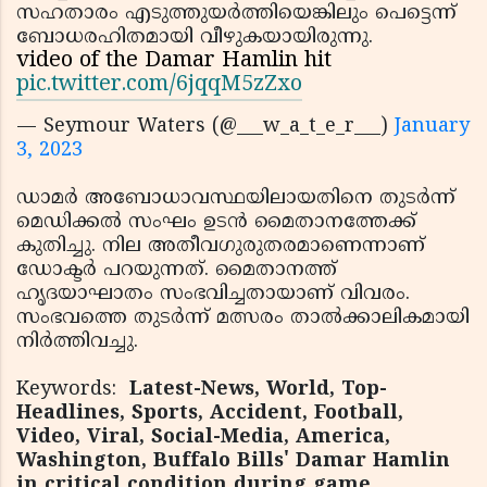
സഹതാരം എടുത്തുയര്‍ത്തിയെങ്കിലും പെട്ടെന്ന്
ബോധരഹിതമായി വീഴുകയായിരുന്നു.
video of the Damar Hamlin hit
pic.twitter.com/6jqqM5zZxo
— Seymour Waters (@___w_a_t_e_r___)
January
3, 2023
ഡാമര്‍ അബോധാവസ്ഥയിലായതിനെ തുടര്‍ന്ന്
മെഡിക്കല്‍ സംഘം ഉടന്‍ മൈതാനത്തേക്ക്
കുതിച്ചു. നില അതീവഗുരുതരമാണെന്നാണ്
ഡോക്ടര്‍ പറയുന്നത്. മൈതാനത്ത്
ഹൃദയാഘാതം സംഭവിച്ചതായാണ് വിവരം.
സംഭവത്തെ തുടര്‍ന്ന് മത്സരം താല്‍ക്കാലികമായി
നിര്‍ത്തിവച്ചു.
Keywords:
Latest-News, World, Top-
Headlines, Sports, Accident, Football,
Video, Viral, Social-Media, America,
Washington, Buffalo Bills' Damar Hamlin
in critical condition during game.