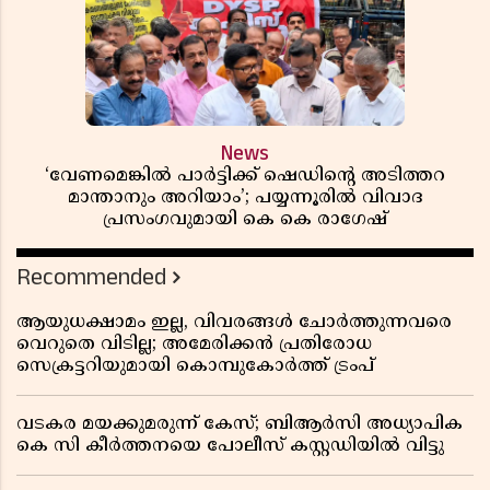
News
‘വേണമെങ്കിൽ പാർട്ടിക്ക് ഷെഡിൻ്റെ അടിത്തറ
മാന്താനും അറിയാം’; പയ്യന്നൂരിൽ വിവാദ
പ്രസംഗവുമായി കെ കെ രാഗേഷ്
Recommended
ആയുധക്ഷാമം ഇല്ല, വിവരങ്ങൾ ചോർത്തുന്നവരെ
വെറുതെ വിടില്ല; അമേരിക്കൻ പ്രതിരോധ
സെക്രട്ടറിയുമായി കൊമ്പുകോർത്ത് ട്രംപ്
വടകര മയക്കുമരുന്ന് കേസ്; ബിആർസി അധ്യാപിക
കെ സി കീർത്തനയെ പോലീസ് കസ്റ്റഡിയിൽ വിട്ടു