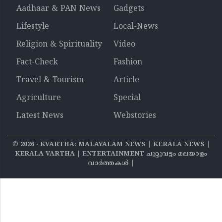
Aadhaar & PAN News
Gadgets
Lifestyle
Local-News
Religion & Spirituality
Video
Fact-Check
Fashion
Travel & Tourism
Article
Agriculture
Special
Latest News
Webstories
©
2026
‧ KVARTHA: MALAYALAM NEWS | KERALA NEWS |
KERALA VARTHA | ENTERTAINMENT ചുറ്റുവട്ടം മലയാളം
വാര്‍ത്തകൾ |