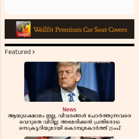
Featured
News
ആയുധക്ഷാമം ഇല്ല, വിവരങ്ങൾ ചോർത്തുന്നവരെ
വെറുതെ വിടില്ല; അമേരിക്കൻ പ്രതിരോധ
സെക്രട്ടറിയുമായി കൊമ്പുകോർത്ത് ട്രംപ്