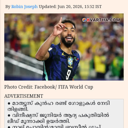
By
Robin Joseph
Updated: Jun 20, 2026, 15:52 IST
Photo Credit: Facebook/ FIFA World Cup
ADVERTISEMENT
● മാത്യൂസ് കുൻഹ രണ്ട് ഗോളുകൾ നേടി
തിളങ്ങി.
● വിനീഷ്യസ് ജൂനിയർ ആദ്യ പകുതിയിൽ
ലീഡ് മൂന്നാക്കി ഉയർത്തി.
● നാല് പോയിൻ്റുമായി ബ്രസീൽ ഗ്രൂപ്പ്