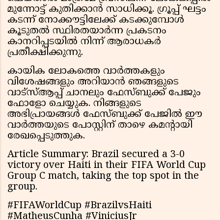
മുന്നോട്ട് കുതിക്കാൻ സാധിക്കൂ. ഗ്രൂപ്പ് ഘട്ടം
കടന്ന് നോക്കൗട്ടിലേക്ക് കടക്കുമ്പോൾ
കൂടുതൽ സ്ഥിരതയാർന്ന പ്രകടനം
കാനറിപ്പടയിൽ നിന്ന് ആരാധകർ
പ്രതീക്ഷിക്കുന്നു.
കായിക ലോകത്തെ വാർത്തകളും
വിശേഷങ്ങളും അറിയാൻ ഞങ്ങളുടെ
വാട്സ്ആപ്പ് ചാനലും ഫേസ്ബുക്ക് പേജും
ഫോളോ ചെയ്യുക. നിങ്ങളുടെ
അഭിപ്രായങ്ങൾ ഫേസ്ബുക്ക് പേജിൽ ഈ
വാർത്തയുടെ പോസ്റ്റിന് താഴെ കമൻ്റായി
രേഖപ്പെടുത്തുക.
Article Summary: Brazil secured a 3-0
victory over Haiti in their FIFA World Cup
Group C match, taking the top spot in the
group.
#FIFAWorldCup #BrazilvsHaiti
#MatheusCunha #ViniciusJr