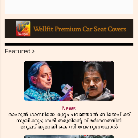
Featured
News
രാഹുൽ ഗാന്ധിയെ കുറ്റം പറഞ്ഞാൽ ബിജെപിക്ക്
സുഖിക്കും; ശശി തരൂരിന്റെ വിമർശനത്തിന്
മറുപടിയുമായി കെ സി വേണുഗോപാൽ