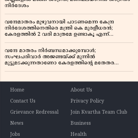
നിർദേശം
വന്ദേമാതരം മുഴുവനായി പാടണമെന്ന കേന്ദ്ര
നിർദേശത്തിനെതിരെ മന്ത്രി കെ മുരളീധരൻ;
കേരളത്തിൽ 2 വരി മാത്രമേ ഉണ്ടാകൂ എന്ന്
പ്രതികരണം
വന്ദേ മാതരം നിർബന്ധമാക്കുമ്പോൾ;
സംഘപരിവാർ അജണ്ടയ്ക്ക് മുന്നിൽ
മുട്ടുമടക്കുന്നതാണോ കേരളത്തിന്റെ മതേതര
പാരമ്പര്യം?
Home
About Us
Contact Us
Privacy Policy
Grievance Redressal
Join Kvartha Team Club
News
Business
Jobs
Health