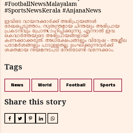
#FootballNewsMalayalam
#SportsNewsKerala #AnjanaNews
ഇവിടെ വായനക്കാർക്ക് അഭിപ്രായങ്ങൾ
രേഖപ്പെടുത്താം. സ്വതന്ത്രമായ ചിന്തയും അഭിപ്രായ
പ്രകടനവും പ്രോത്സാഹിപ്പിക്കുന്നു. എന്നാൽ ഇവ
കെവാർത്തയുടെ അഭിപ്രായങ്ങളായി
കണക്കാക്കരുത്. അധിക്ഷേപങ്ങളും വിദ്വേഷ - അശ്ലീല
പരാമർശങ്ങളും പാടുള്ളതല്ല. ലംഘിക്കുന്നവർക്ക്
ശക്തമായ നിയമനടപടി നേരിടേണ്ടി വന്നേക്കാം.
Tags
News
World
Football
Sports
Share this story