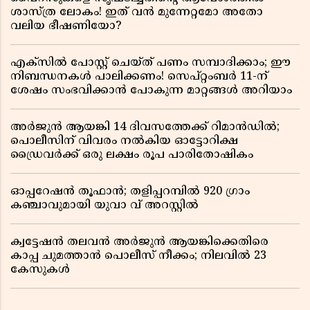
ശാസ്ത്ര ലോകം! ഇത് വൻ മുന്നേറ്റമോ അതോ
വലിയ ഭീഷണിയോ?
എക്സിൽ പോസ്റ്റ് ചെയ്ത് പണം സമ്പാദിക്കാം; ഈ
നിബന്ധനകൾ പാലിക്കണം! സെപ്റ്റംബർ 11-ന്
ശേഷം സംഭവിക്കാൻ പോകുന്ന മാറ്റങ്ങൾ അറിയാം
അർജുൻ ആയങ്കി 14 ദിവസത്തേക്ക് റിമാൻഡിൽ;
പൊലീസിന് വിവരം നൽകിയ ഓട്ടോറിക്ഷ
ഡ്രൈവർക്ക് ഒരു ലക്ഷം രൂപ പാരിതോഷികം
ഓപ്പറേഷൻ തൂഫാൻ; തളിപ്പറമ്പിൽ 920 ഗ്രാം
കഞ്ചാവുമായി യുവാ വ് അറസ്റ്റിൽ
ക്വട്ടേഷൻ തലവൻ അർജുൻ ആയങ്കിക്കെതിരെ
കാപ്പ ചുമത്താൻ പൊലീസ് നീക്കം; നിലവിൽ 23
കേസുകൾ