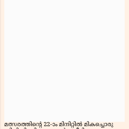
മത്സരത്തിൻ്റെ 22-ാം മിനിറ്റിൽ മികച്ചൊരു