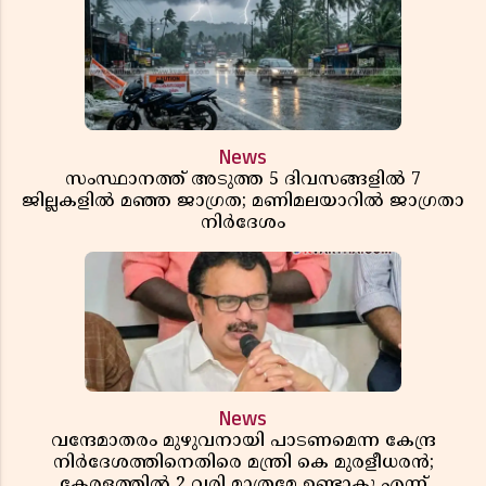
News
സംസ്ഥാനത്ത് അടുത്ത 5 ദിവസങ്ങളിൽ 7
ജില്ലകളിൽ മഞ്ഞ ജാഗ്രത; മണിമലയാറിൽ ജാഗ്രതാ
നിർദേശം
News
വന്ദേമാതരം മുഴുവനായി പാടണമെന്ന കേന്ദ്ര
നിർദേശത്തിനെതിരെ മന്ത്രി കെ മുരളീധരൻ;
കേരളത്തിൽ 2 വരി മാത്രമേ ഉണ്ടാകൂ എന്ന്