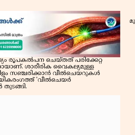
മു
യം രൂപകൽപന ചെയ്തത് പരിക്കേറ്റ
യാണ്. ശാരീരിക വൈകല്യമുള്ള
ടനീളം സഞ്ചരിക്കാൻ വീൽചെയറുകൾ
യികരംഗത്ത് 'വീൽചെയർ
 തുടങ്ങി.