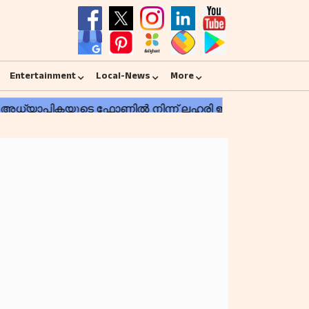
Entertainment
Local-News
More