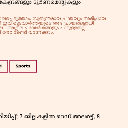
േന്ദ്രങ്ങളും ടൂർണമെന്റുകളും
്പെടുത്താം. സ്വതന്ത്രമായ ചിന്തയും അഭിപ്രായ
്നാൽ ഇവ കെവാർത്തയുടെ അഭിപ്രായങ്ങളായി
 - അശ്ലീല പരാമർശങ്ങളും പാടുള്ളതല്ല.
നേരിടേണ്ടി വന്നേക്കാം.
d
Sports
ിപ്പ്; 7 ജില്ലകളിൽ റെഡ് അലർട്ട്, 8