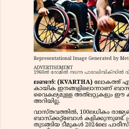
Representational Image Generated by Met
ADVERTISEMENT
1960ൽ റോമിൽ നടന്ന പാരാലിമ്പിക്‌സിൽ വ
ലണ്ടൻ: (KVARTHA)
ലോകത്ത് ഏറ
കായിക ഇനങ്ങളിലൊന്നാണ് ബാസ്‌ക
വൈകല്യമുള്ള അത്‌ലറ്റുകളും ഈ കാ
അറിയില്ല.
വാസ്തവത്തിൽ, 100ലധികം രാജ്
ബാസ്‌ക്കറ്റ്‌ബോൾ കളിക്കുന്നുണ്ട്. ഫ
തുടങ്ങിയ ടീമുകൾ 2024ലെ പാരീസ്