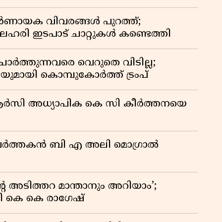
ായക വിവരങ്ങൾ പുറത്ത്;
ഹരി ഇടപാട് ചാറ്റുകൾ കണ്ടെത്തി
ർത്തുന്നവരെ വെറുതെ വിടില്ല;
യുമായി കൊമ്പുകോർത്ത് ട്രംപ്
ിആർസി അധ്യാപിക കെ സി കീർത്തനയെ
മ പ്രവർത്തകൻ ബി എ അലി മൊഗ്രാൽ
റെ അടിത്തറ മാന്താനും അറിയാം’;
യി കെ കെ രാഗേഷ്