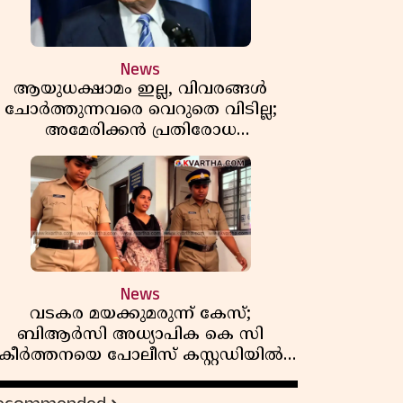
News
ആയുധക്ഷാമം ഇല്ല, വിവരങ്ങൾ
ചോർത്തുന്നവരെ വെറുതെ വിടില്ല;
അമേരിക്കൻ പ്രതിരോധ
സെക്രട്ടറിയുമായി കൊമ്പുകോർത്ത്
ട്രംപ്
News
വടകര മയക്കുമരുന്ന് കേസ്;
ബിആർസി അധ്യാപിക കെ സി
കീർത്തനയെ പോലീസ് കസ്റ്റഡിയിൽ
വിട്ടു