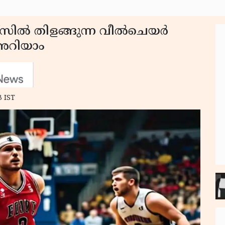
ിക്സിൽ തിളങ്ങുന്ന വീൽചെയർ
ം അറിയാം
3 IST