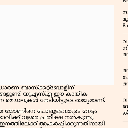
R
സ
മു
8
വ
ന
അ
ല
ആ
ച
അ
ാരണ ബാസ്‌ക്കറ്റ്‌ബോളിന്
സ
സങ്ങളുണ്ട്. യുഎസ്എ ഈ കായിക
ട്
വ
 മെഡലുകൾ നേടിയിട്ടുള്ള രാജ്യമാണ്.
ബ
 ജോണിനെ പോലുള്ളവരുടെ നേട്ടം
ക
ാവിക്ക് വളരെ പ്രതീക്ഷ നൽകുന്നു.
വി
നത്തിലേക്ക് ആകർഷിക്കുന്നതിനായി