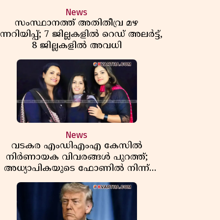
News
സംസ്ഥാനത്ത് അതിതീവ്ര മഴ
ന്നറിയിപ്പ്; 7 ജില്ലകളിൽ റെഡ് അലർട്ട്,
8 ജില്ലകളിൽ അവധി
News
വടകര എംഡിഎംഎ കേസിൽ
നിർണായക വിവരങ്ങൾ പുറത്ത്;
അധ്യാപികയുടെ ഫോണിൽ നിന്ന്
ലഹരി ഇടപാട് ചാറ്റുകൾ കണ്ടെത്തി