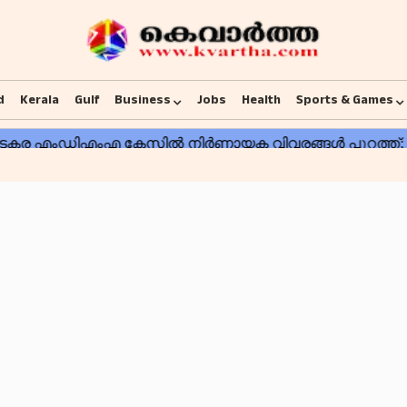
d
Kerala
Gulf
Business
Jobs
Health
Sports & Games