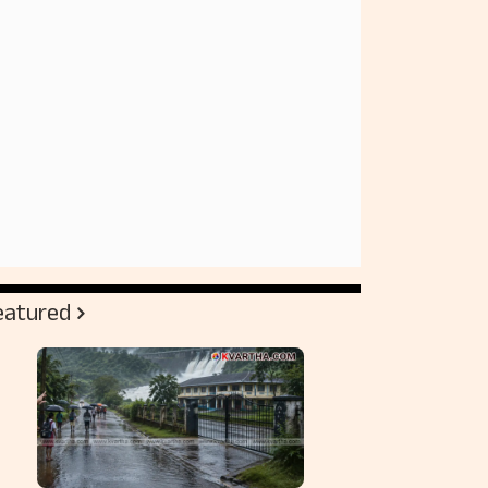
eatured