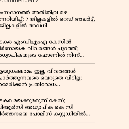
ecommended
ംസ്ഥാനത്ത് അതിതീവ്ര മഴ
ന്നറിയിപ്പ്; 7 ജില്ലകളിൽ റെഡ് അലർട്ട്,
 ജില്ലകളിൽ അവധി
ടകര എംഡിഎംഎ കേസിൽ
ിർണായക വിവരങ്ങൾ പുറത്ത്;
ധ്യാപികയുടെ ഫോണിൽ നിന്ന്
ഹരി ഇടപാട് ചാറ്റുകൾ കണ്ടെത്തി
യുധക്ഷാമം ഇല്ല, വിവരങ്ങൾ
ോർത്തുന്നവരെ വെറുതെ വിടില്ല;
മേരിക്കൻ പ്രതിരോധ
െക്രട്ടറിയുമായി കൊമ്പുകോർത്ത്
രംപ്
ടകര മയക്കുമരുന്ന് കേസ്;
ിആർസി അധ്യാപിക കെ സി
ീർത്തനയെ പോലീസ് കസ്റ്റഡിയിൽ
ട്ടു