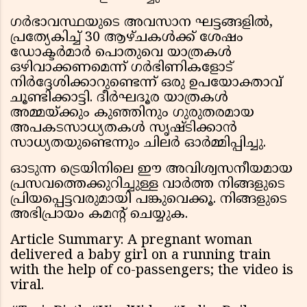
ഗർഭാവസ്ഥയുടെ അവസാന ഘട്ടങ്ങളിൽ,
പ്രത്യേകിച്ച് 30 ആഴ്ചകൾക്ക് ശേഷം
ഡോക്ടർമാർ പൊതുവെ യാത്രകൾ
ഒഴിവാക്കണമെന്ന് ഗർഭിണികളോട്
നിർദ്ദേശിക്കാറുണ്ടെന്ന് ഒരു ഉപയോക്താവ്
ചൂണ്ടിക്കാട്ടി. ദീർഘദൂര യാത്രകൾ
അമ്മയ്ക്കും കുഞ്ഞിനും ഗുരുതരമായ
അപകടസാധ്യതകൾ സൃഷ്ടിക്കാൻ
സാധ്യതയുണ്ടെന്നും ചിലർ ഓർമ്മിപ്പിച്ചു.
ഓടുന്ന ട്രെയിനിലെ ഈ അവിശ്വസനീയമായ
പ്രസവത്തെക്കുറിച്ചുള്ള വാർത്ത നിങ്ങളുടെ
പ്രിയപ്പെട്ടവരുമായി പങ്കുവെക്കൂ. നിങ്ങളുടെ
അഭിപ്രായം കമൻ്റ് ചെയ്യുക.
Article Summary: A pregnant woman
delivered a baby girl on a running train
with the help of co-passengers; the video is
viral.