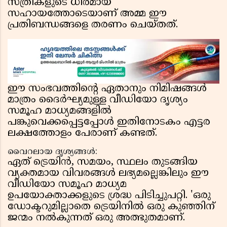
സ്ത്രീകളുടെ ധീരമായ
സഹായത്തോടെയാണ് അമ്മ ഈ
പ്രതിബന്ധങ്ങളെ തരണം ചെയ്തത്.
ഈ സംഭവത്തിന്റെ ഏതാനും നിമിഷങ്ങൾ
മാത്രം ദൈർഘ്യമുള്ള വീഡിയോ ദൃശ്യം
സമൂഹ മാധ്യമങ്ങളിൽ
പങ്കുവെക്കപ്പെട്ടപ്പോൾ ഇതിനോടകം എട്ടര
ലക്ഷത്തോളം പേരാണ് കണ്ടത്.
വൈറലായ ദൃശ്യങ്ങൾ:
ഏത് ട്രെയിൻ, സമയം, സ്ഥലം തുടങ്ങിയ
വ്യക്തമായ വിവരങ്ങൾ ലഭ്യമല്ലെങ്കിലും ഈ
വീഡിയോ സമൂഹ മാധ്യമ
ഉപയോക്താക്കളുടെ ശ്രദ്ധ പിടിച്ചുപറ്റി. 'ഒരു
ഡോക്ടറുമില്ലാതെ ട്രെയിനിൽ ഒരു കുഞ്ഞിന്
ജന്മം നൽകുന്നത് ഒരു അത്ഭുതമാണ്.