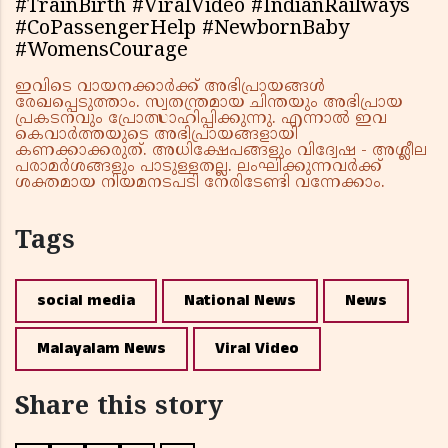
#TrainBirth #ViralVideo #IndianRailways
#CoPassengerHelp #NewbornBaby
#WomensCourage
ഇവിടെ വായനക്കാർക്ക് അഭിപ്രായങ്ങൾ
രേഖപ്പെടുത്താം. സ്വതന്ത്രമായ ചിന്തയും അഭിപ്രായ
പ്രകടനവും പ്രോത്സാഹിപ്പിക്കുന്നു. എന്നാൽ ഇവ
കെവാർത്തയുടെ അഭിപ്രായങ്ങളായി
കണക്കാക്കരുത്. അധിക്ഷേപങ്ങളും വിദ്വേഷ - അശ്ലീല
പരാമർശങ്ങളും പാടുള്ളതല്ല. ലംഘിക്കുന്നവർക്ക്
ശക്തമായ നിയമനടപടി നേരിടേണ്ടി വന്നേക്കാം.
Tags
social media
National News
News
Malayalam News
Viral Video
Share this story