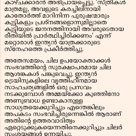
കാഴ്ചക്കാരൻ അഭിപ്രായപ്പെട്ടു. 'സ്ത്രീകൾ
മാത്രമല്ല, അവളുടെ കരച്ചിലിനായി
കാതോർത്ത് മാറിനിന്ന പുരുഷന്മാരും
കുട്ടികളും പ്രശ്നങ്ങളൊന്നുമില്ലാതെ
കുട്ടിയുടെ ജനനത്തിനായി അവരുടെതായ
രീതിയിൽ പ്രാർത്ഥിച്ചിരിക്കണം' എന്ന്
മറ്റൊരാൾ ഇന്ത്യൻ യാത്രക്കാരുടെ
സ്നേഹത്തെ പ്രകീർത്തിച്ചു.
അതേസമയം, ചില ഉപയോക്താക്കൾ
സംഭവത്തിന്റെ സുരക്ഷാപരമായ ചില
ആശങ്കകൾ പങ്കുവെച്ചു. ഇന്ത്യൻ
ട്രെയിനുകളിലെ വൃത്തിഹീനമായ
സാഹചര്യങ്ങളിൽ ഒരു പ്രസവം
നടക്കുമ്പോൾ അമ്മയ്ക്കോ കുഞ്ഞിനോ
അണുബാധ ഉണ്ടാകാനുള്ള
സാധ്യതയെക്കുറിച്ചും എന്തെങ്കിലും
അപകടം സംഭവിച്ചിരുന്നെങ്കിൽ ആരാണ്
അതിന്റെ ഉത്തരവാദിത്വം
ഏറ്റെടുക്കുകയെന്നതിനെക്കുറിച്ചും ചിലർ
സംശയങ്ങൾ ഉന്നയിച്ചു.