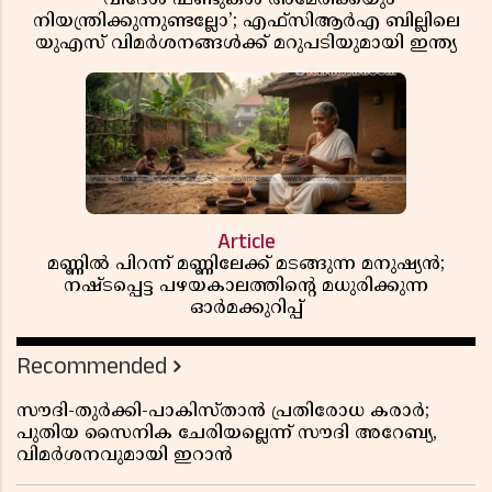
‘വിദേശ ഫണ്ടുകൾ അമേരിക്കയും
നിയന്ത്രിക്കുന്നുണ്ടല്ലോ’; എഫ്സിആർഎ ബില്ലിലെ
യുഎസ് വിമർശനങ്ങൾക്ക് മറുപടിയുമായി ഇന്ത്യ
Article
മണ്ണിൽ പിറന്ന് മണ്ണിലേക്ക് മടങ്ങുന്ന മനുഷ്യൻ;
നഷ്ടപ്പെട്ട പഴയകാലത്തിൻ്റെ മധുരിക്കുന്ന
ഓർമക്കുറിപ്പ്
Recommended
സൗദി-തുർക്കി-പാകിസ്താൻ പ്രതിരോധ കരാർ;
പുതിയ സൈനിക ചേരിയല്ലെന്ന് സൗദി അറേബ്യ,
വിമർശനവുമായി ഇറാൻ