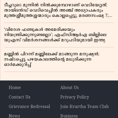
ടീച്ചറുടെ മുന്നിൽ നിൽക്കുമ്പോഴാണ് വെടിയേറ്റത്;
തായ്‌ലൻഡ് വെടിവെപ്പിൽ അഞ്ച് അധ്യാപകരും
മുത്തശ്ശീമുത്തശ്ശന്മാരും കൊല്ലപ്പെട്ടു, മരണസംഖ്യ 7;
ഞെട്ടിക്കുന്ന വെളിപ്പെടുത്തലുകൾ
‘വിദേശ ഫണ്ടുകൾ അമേരിക്കയും
നിയന്ത്രിക്കുന്നുണ്ടല്ലോ’; എഫ്സിആർഎ ബില്ലിലെ
യുഎസ് വിമർശനങ്ങൾക്ക് മറുപടിയുമായി ഇന്ത്യ
മണ്ണിൽ പിറന്ന് മണ്ണിലേക്ക് മടങ്ങുന്ന മനുഷ്യൻ;
നഷ്ടപ്പെട്ട പഴയകാലത്തിൻ്റെ മധുരിക്കുന്ന
ഓർമക്കുറിപ്പ്
Home
About Us
Contact Us
Privacy Policy
Grievance Redressal
Join Kvartha Team Club
News
Business