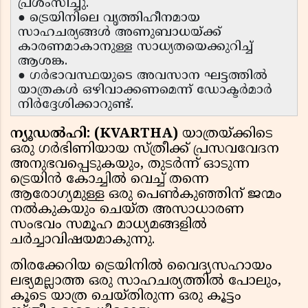
പ്രശംസിച്ചു.
● ട്രെയിനിലെ വൃത്തിഹീനമായ
സാഹചര്യങ്ങൾ അണുബാധയ്ക്ക്
കാരണമാകാനുള്ള സാധ്യതയെക്കുറിച്ച്
ആശങ്ക.
● ഗർഭാവസ്ഥയുടെ അവസാന ഘട്ടത്തിൽ
യാത്രകൾ ഒഴിവാക്കണമെന്ന് ഡോക്ടർമാർ
നിർദ്ദേശിക്കാറുണ്ട്.
ന്യൂഡൽഹി: (KVARTHA)
യാത്രയ്ക്കിടെ
ഒരു ഗർഭിണിയായ സ്ത്രീക്ക് പ്രസവവേദന
അനുഭവപ്പെടുകയും, തുടർന്ന് ഓടുന്ന
ട്രെയിൻ കോച്ചിൽ വെച്ച് തന്നെ
ആരോഗ്യമുള്ള ഒരു പെൺകുഞ്ഞിന് ജന്മം
നൽകുകയും ചെയ്ത അസാധാരണ
സംഭവം സമൂഹ മാധ്യമങ്ങളിൽ
ചർച്ചാവിഷയമാകുന്നു.
തിരക്കേറിയ ട്രെയിനിൽ വൈദ്യസഹായം
ലഭ്യമല്ലാത്ത ഒരു സാഹചര്യത്തിൽ പോലും,
കൂടെ യാത്ര ചെയ്തിരുന്ന ഒരു കൂട്ടം