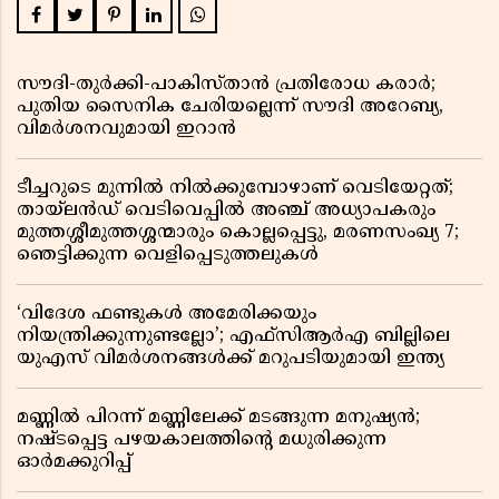
സൗദി-തുർക്കി-പാകിസ്താൻ പ്രതിരോധ കരാർ;
പുതിയ സൈനിക ചേരിയല്ലെന്ന് സൗദി അറേബ്യ,
വിമർശനവുമായി ഇറാൻ
ടീച്ചറുടെ മുന്നിൽ നിൽക്കുമ്പോഴാണ് വെടിയേറ്റത്;
തായ്‌ലൻഡ് വെടിവെപ്പിൽ അഞ്ച് അധ്യാപകരും
മുത്തശ്ശീമുത്തശ്ശന്മാരും കൊല്ലപ്പെട്ടു, മരണസംഖ്യ 7;
ഞെട്ടിക്കുന്ന വെളിപ്പെടുത്തലുകൾ
‘വിദേശ ഫണ്ടുകൾ അമേരിക്കയും
നിയന്ത്രിക്കുന്നുണ്ടല്ലോ’; എഫ്സിആർഎ ബില്ലിലെ
യുഎസ് വിമർശനങ്ങൾക്ക് മറുപടിയുമായി ഇന്ത്യ
മണ്ണിൽ പിറന്ന് മണ്ണിലേക്ക് മടങ്ങുന്ന മനുഷ്യൻ;
നഷ്ടപ്പെട്ട പഴയകാലത്തിൻ്റെ മധുരിക്കുന്ന
ഓർമക്കുറിപ്പ്