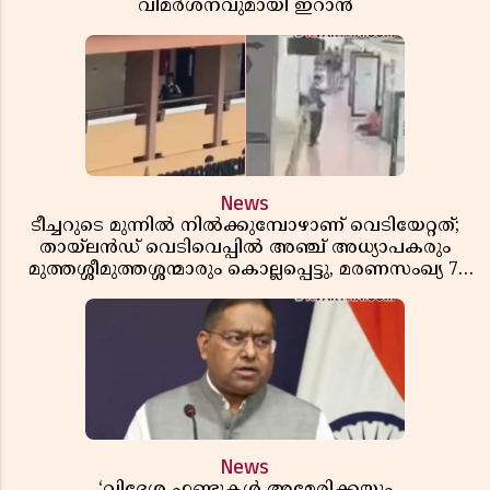
വിമർശനവുമായി ഇറാൻ
News
ടീച്ചറുടെ മുന്നിൽ നിൽക്കുമ്പോഴാണ് വെടിയേറ്റത്;
തായ്‌ലൻഡ് വെടിവെപ്പിൽ അഞ്ച് അധ്യാപകരും
മുത്തശ്ശീമുത്തശ്ശന്മാരും കൊല്ലപ്പെട്ടു, മരണസംഖ്യ 7;
ഞെട്ടിക്കുന്ന വെളിപ്പെടുത്തലുകൾ
News