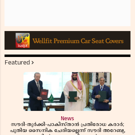
Featured
News
സൗദി-തുർക്കി-പാകിസ്താൻ പ്രതിരോധ കരാർ;
പുതിയ സൈനിക ചേരിയല്ലെന്ന് സൗദി അറേബ്യ,