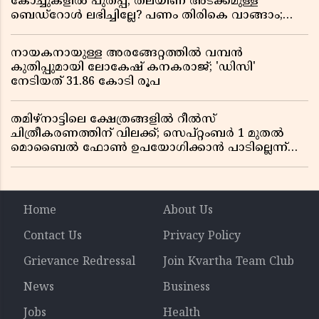
കോച്ചുകളിൽ പുതപ്പ്, തലയിണ അടക്കമുള്ള
ബെഡ്റോൾ ലഭിച്ചില്ലേ? പണം തിരികെ വാങ്ങാം;
അറിയേണ്ട നിയമങ്ങൾ
നായകനായുള്ള അരങ്ങേറ്റത്തിൽ വമ്പൻ
കുതിപ്പുമായി ലോകേഷ് കനകരാജ്; 'ഡിസി'
നേടിയത് 31.86 കോടി രൂപ
തമിഴ്‌നാട്ടിലെ ക്ഷേത്രങ്ങളിൽ റീൽസ്
ചിത്രീകരണത്തിന് വിലക്ക്; സെപ്റ്റംബർ 1 മുതൽ
മൊബൈൽ ഫോൺ ഉപയോഗിക്കാൻ പാടില്ലെന്ന്
സർക്കാർ ഉത്തരവ്
Home
About Us
Contact Us
Privacy Policy
Grievance Redressal
Join Kvartha Team Club
News
Business
Jobs
Health