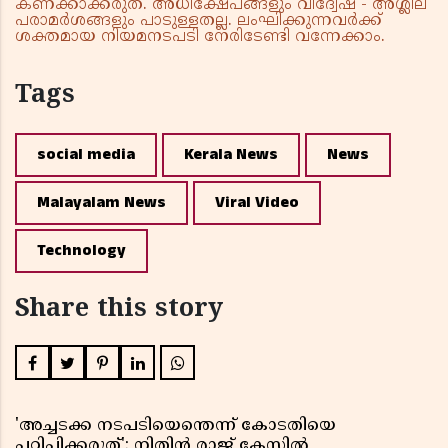
കണക്കാക്കരുത്. അധിക്ഷേപങ്ങളും വിദ്വേഷ - അശ്ലീല
പരാമർശങ്ങളും പാടുള്ളതല്ല. ലംഘിക്കുന്നവർക്ക്
ശക്തമായ നിയമനടപടി നേരിടേണ്ടി വന്നേക്കാം.
Tags
social media
Kerala News
News
Malayalam News
Viral Video
Technology
Share this story
'അച്ചടക്ക നടപടിയെന്തെന്ന് കോടതിയെ
പഠിപ്പിക്കരുത്'; നിതിൻ രാജ് കേസിൽ