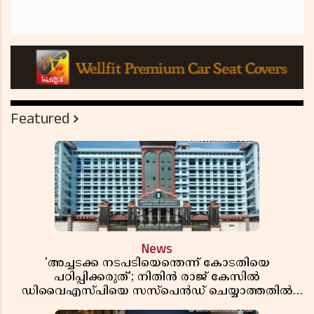
Featured
News
'അച്ചടക്ക നടപടിയെന്തെന്ന് കോടതിയെ
പഠിപ്പിക്കരുത്'; നിതിൻ രാജ് കേസിൽ
ഡിവൈഎസ്പിയെ സസ്പെൻഡ് ചെയ്യാത്തതിൽ
സർക്കാരിന് ഹൈക്കോടതിയുടെ രൂക്ഷ വിമർശനം