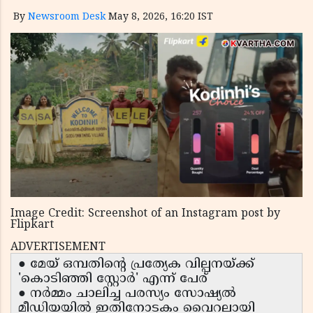
By
Newsroom Desk
May 8, 2026, 16:20 IST
Image Credit: Screenshot of an Instagram post by
Flipkart
ADVERTISEMENT
● മേയ് ഒമ്പതിൻ്റെ പ്രത്യേക വില്പനയ്ക്ക്
'കൊടിഞ്ഞി സ്റ്റോർ' എന്ന് പേര്
● നർമ്മം ചാലിച്ച പരസ്യം സോഷ്യൽ
മീഡിയയിൽ ഇതിനോടകം വൈറലായി