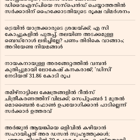
ഡിവൈഎസ്പിയെ സസ്പെൻഡ് ചെയ്യാത്തതിൽ
സർക്കാരിന് ഹൈക്കോടതിയുടെ രൂക്ഷ വിമർശനം
ട്രെയിൻ യാത്രക്കാരുടെ ശ്രദ്ധയ്ക്ക്; എ സി
കോച്ചുകളിൽ പുതപ്പ്, തലയിണ അടക്കമുള്ള
ബെഡ്റോൾ ലഭിച്ചില്ലേ? പണം തിരികെ വാങ്ങാം;
അറിയേണ്ട നിയമങ്ങൾ
നായകനായുള്ള അരങ്ങേറ്റത്തിൽ വമ്പൻ
കുതിപ്പുമായി ലോകേഷ് കനകരാജ്; 'ഡിസി'
നേടിയത് 31.86 കോടി രൂപ
തമിഴ്‌നാട്ടിലെ ക്ഷേത്രങ്ങളിൽ റീൽസ്
ചിത്രീകരണത്തിന് വിലക്ക്; സെപ്റ്റംബർ 1 മുതൽ
മൊബൈൽ ഫോൺ ഉപയോഗിക്കാൻ പാടില്ലെന്ന്
സർക്കാർ ഉത്തരവ്
അർജുൻ ആയങ്കിയെ ഒളിവിൽ കഴിയാൻ
സഹായിച്ചത് അര ഡസൻ സുഹൃത്തുക്കൾ;