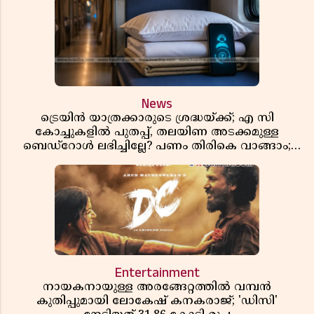
News
ട്രെയിൻ യാത്രക്കാരുടെ ശ്രദ്ധയ്ക്ക്; എ സി
കോച്ചുകളിൽ പുതപ്പ്, തലയിണ അടക്കമുള്ള
ബെഡ്റോൾ ലഭിച്ചില്ലേ? പണം തിരികെ വാങ്ങാം;
അറിയേണ്ട നിയമങ്ങൾ
Entertainment
നായകനായുള്ള അരങ്ങേറ്റത്തിൽ വമ്പൻ
കുതിപ്പുമായി ലോകേഷ് കനകരാജ്; 'ഡിസി'