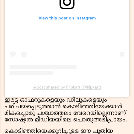
View this post on Instagram
A post shared by Flipkart (@flipkart)
ഇരട്ട ഓഫറുകളെയും ഡീലുകളെയും
പരിചയപ്പെടുത്താൻ കൊടിഞ്ഞിയേക്കാൾ
മികച്ചൊരു പശ്ചാത്തലം വേറെയില്ലെന്നാണ്
സോഷ്യൽ മീഡിയയിലെ പൊതുഅഭിപ്രായം.
കൊടിഞ്ഞിയെക്കുറിച്ചുള്ള ഈ പുതിയ