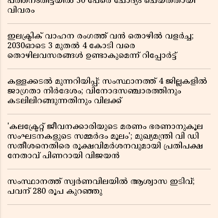
പത്തനംതിട്ടയിൽ 30 പേരെ ചോദ്യം ചെയ്തതായി
വിവരം ​​​​​​​
ഇലക്ട്രിക് വാഹന രംഗത്ത് വൻ തൊഴിൽ വളർച്ച;
2030ഓടെ 3 മുതൽ 4 കോടി വരെ
തൊഴിലവസരങ്ങൾ ഉണ്ടാകുമെന്ന് റിപ്പോർട്ട്
കള്ളക്കടൽ മുന്നറിയിപ്പ്: സംസ്ഥാനത്ത് 4 ജില്ലകളിൽ
ജാഗ്രതാ നിർദേശം; വിനോദസഞ്ചാരത്തിനും
കടലിലിറങ്ങുന്നതിനും വിലക്ക്
'കലക്ട്രേറ്റ് ജീവനക്കാരിയുടെ മരണം ഭരണാനുകൂല
സംഘടനകളുടെ സമ്മർദം മൂലം'; മുഖ്യമന്ത്രി വി ഡി
സതീശനെതിരെ രൂക്ഷവിമർശനവുമായി പ്രതിപക്ഷ
നേതാവ് പിണറായി വിജയൻ
സംസ്ഥാനത്ത് സ്വര്‍ണവിലയില്‍ ആശ്വാസ ഇടിവ്;
പവന് 280 രൂപ കുറഞ്ഞു