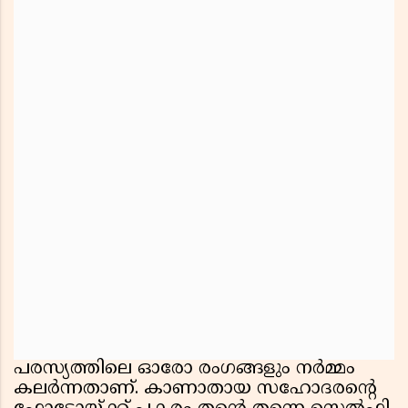
പരസ്യത്തിലെ ഓരോ രംഗങ്ങളും നർമ്മം
കലർന്നതാണ്. കാണാതായ സഹോദരൻ്റെ