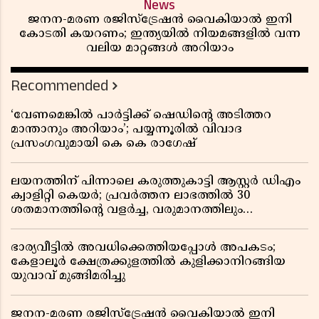
News
ജനന-മരണ രജിസ്ട്രേഷൻ വൈകിയാൽ ഇനി
കോടതി കയറണം; ഇന്ത്യയിൽ നിയമങ്ങളിൽ വന്ന
വലിയ മാറ്റങ്ങൾ അറിയാം
Recommended
‘വേണമെങ്കിൽ പാർട്ടിക്ക് ഷെഡിൻ്റെ അടിത്തറ
മാന്താനും അറിയാം’; പയ്യന്നൂരിൽ വിവാദ
പ്രസംഗവുമായി കെ കെ രാഗേഷ്
ലയനത്തിന് പിന്നാലെ കരുത്തുകാട്ടി ആസ്റ്റർ ഡിഎം
ക്വാളിറ്റി കെയർ; പ്രവർത്തന ലാഭത്തിൽ 30
ശതമാനത്തിൻ്റെ വളർച്ച, വരുമാനത്തിലും
ലാഭത്തിലും വൻ കുതിപ്പ് രേഖപ്പെടുത്തി ആദ്യ പാദ
റിപ്പോർട്ട് പുറത്ത്
ഭാര്യവീട്ടിൽ അവധിക്കെത്തിയപ്പോൾ അപകടം;
കേളാലൂർ ക്ഷേത്രക്കുളത്തിൽ കുളിക്കാനിറങ്ങിയ
യുവാവ് മുങ്ങിമരിച്ചു
ജനന-മരണ രജിസ്ട്രേഷൻ വൈകിയാൽ ഇനി