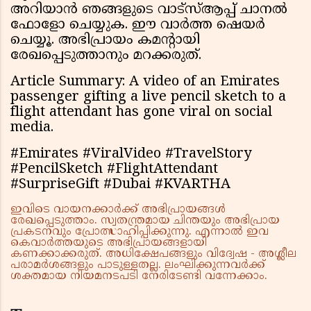
അറിയാൻ ഞങ്ങളുടെ വാട്സ്ആപ്പ് ചാനൽ
ഫോളോ ചെയ്യുക. ഈ വാർത്ത ഷെയർ
ചെയ്യൂ. അഭിപ്രായം കമന്റായി
രേഖപ്പെടുത്താനും മറക്കരുത്.
Article Summary: A video of an Emirates
passenger gifting a live pencil sketch to a
flight attendant has gone viral on social
media.
#Emirates #ViralVideo #TravelStory
#PencilSketch #FlightAttendant
#SurpriseGift #Dubai #KVARTHA
ഇവിടെ വായനക്കാർക്ക് അഭിപ്രായങ്ങൾ
രേഖപ്പെടുത്താം. സ്വതന്ത്രമായ ചിന്തയും അഭിപ്രായ
പ്രകടനവും പ്രോത്സാഹിപ്പിക്കുന്നു. എന്നാൽ ഇവ
കെവാർത്തയുടെ അഭിപ്രായങ്ങളായി
കണക്കാക്കരുത്. അധിക്ഷേപങ്ങളും വിദ്വേഷ - അശ്ലീല
പരാമർശങ്ങളും പാടുള്ളതല്ല. ലംഘിക്കുന്നവർക്ക്
ശക്തമായ നിയമനടപടി നേരിടേണ്ടി വന്നേക്കാം.