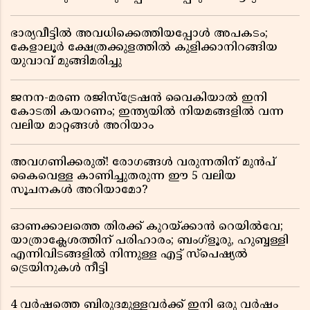
റിപ്പോർട്ട് പുറത്ത്
ഭാര്യവീട്ടിൽ അവധിക്കെത്തിയപ്പോൾ അപകടം;
കേളാലൂർ ക്ഷേത്രക്കുളത്തിൽ കുളിക്കാനിറങ്ങിയ
യുവാവ് മുങ്ങിമരിച്ചു
ജനന-മരണ രജിസ്ട്രേഷൻ വൈകിയാൽ ഇനി
കോടതി കയറണം; ഇന്ത്യയിൽ നിയമങ്ങളിൽ വന്ന
വലിയ മാറ്റങ്ങൾ അറിയാം
അവഗണിക്കരുത്! രോഗങ്ങൾ വരുന്നതിന് മുൻപ്
കൈവെള്ള കാണിച്ചുതരുന്ന ഈ 5 വലിയ
സൂചനകൾ അറിയാമോ?
ഓണക്കാലത്തെ തിരക്ക് കുറയ്ക്കാൻ റെയിൽവേ;
യാത്രാക്ലേശത്തിന് പരിഹാരം; ബംഗ്ളൂരു, ഹുബ്ബള്ളി
എന്നിവിടങ്ങളിൽ നിന്നുള്ള എട്ട് സ്പെഷ്യൽ
ട്രെയിനുകൾ നീട്ടി
4 വർഷത്തെ ബിരുദമുള്ളവർക്ക് ഇനി ഒരു വർഷം