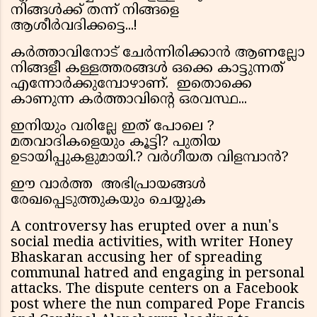
നിങ്ങൾക്ക് തന്ന് നിങ്ങളെ
ആശീർവദിക്കട്ടെ...!
കർത്താവിനോട് ചേർന്നിരിക്കാൻ ആണല്ലോ
നിങ്ങളീ കള്ളത്തരങ്ങൾ ഒക്കെ കാട്ടുന്നത്
എന്നോർക്കുമ്പോഴാണ്. ഇതൊക്കെ
കാണുന്ന കർത്താവിന്റെ ഒരവസ്ഥ...
ഇനിയും വരില്ലേ ഇത് പോലെ ?
മതവാദികളെയും കൂട്ടി? പുതിയ
ഉടായിപ്പുകളുമായി.? വർഗീയത വിളമ്പാൻ?
ഈ വാർത്ത അഭിപ്രായങ്ങൾ
രേഖപ്പെടുത്തുകയും ചെയ്യുക
A controversy has erupted over a nun's
social media activities, with writer Honey
Bhaskaran accusing her of spreading
communal hatred and engaging in personal
attacks. The dispute centers on a Facebook
post where the nun compared Pope Francis