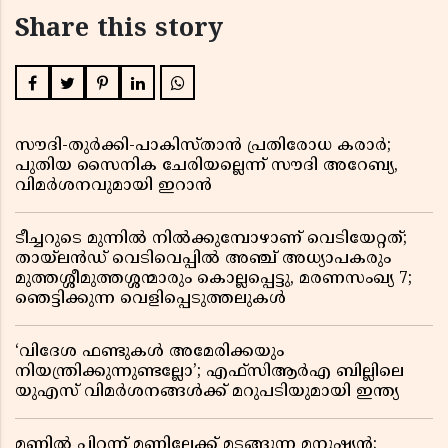
Share this story
സൗദി-തുർക്കി-പാകിസ്താൻ പ്രതിരോധ കരാർ;
പുതിയ സൈനിക ചേരിയല്ലെന്ന് സൗദി അറേബ്യ,
വിമർശനവുമായി ഇറാൻ
ടീച്ചറുടെ മുന്നിൽ നിൽക്കുമ്പോഴാണ് വെടിയേറ്റത്;
തായ്‌ലൻഡ് വെടിവെപ്പിൽ അഞ്ച് അധ്യാപകരും
മുത്തശ്ശീമുത്തശ്ശന്മാരും കൊല്ലപ്പെട്ടു, മരണസംഖ്യ 7;
ഞെട്ടിക്കുന്ന വെളിപ്പെടുത്തലുകൾ
‘വിദേശ ഫണ്ടുകൾ അമേരിക്കയും
നിയന്ത്രിക്കുന്നുണ്ടല്ലോ’; എഫ്സിആർഎ ബില്ലിലെ
യുഎസ് വിമർശനങ്ങൾക്ക് മറുപടിയുമായി ഇന്ത്യ
മണ്ണിൽ പിറന്ന് മണ്ണിലേക്ക് മടങ്ങുന്ന മനുഷ്യൻ;