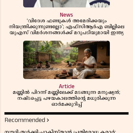
News
‘വിദേശ ഫണ്ടുകൾ അമേരിക്കയും
നിയന്ത്രിക്കുന്നുണ്ടല്ലോ’; എഫ്സിആർഎ ബില്ലിലെ
യുഎസ് വിമർശനങ്ങൾക്ക് മറുപടിയുമായി ഇന്ത്യ
Article
മണ്ണിൽ പിറന്ന് മണ്ണിലേക്ക് മടങ്ങുന്ന മനുഷ്യൻ;
നഷ്ടപ്പെട്ട പഴയകാലത്തിൻ്റെ മധുരിക്കുന്ന
ഓർമക്കുറിപ്പ്
Recommended
സൗദി-തുർക്കി-പാകിസ്താൻ പ്രതിരോധ കരാർ;