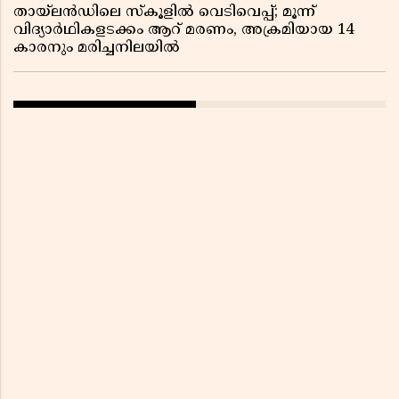
തായ്‌ലൻഡിലെ സ്‌കൂളിൽ വെടിവെപ്പ്; മൂന്ന്
വിദ്യാർഥികളടക്കം ആറ് മരണം, അക്രമിയായ 14
കാരനും മരിച്ചനിലയിൽ