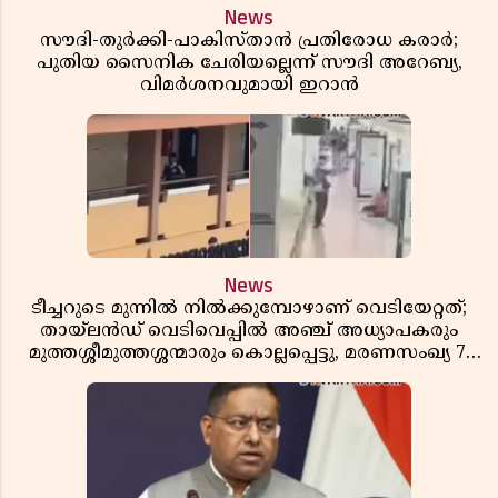
News
സൗദി-തുർക്കി-പാകിസ്താൻ പ്രതിരോധ കരാർ;
പുതിയ സൈനിക ചേരിയല്ലെന്ന് സൗദി അറേബ്യ,
വിമർശനവുമായി ഇറാൻ
News
ടീച്ചറുടെ മുന്നിൽ നിൽക്കുമ്പോഴാണ് വെടിയേറ്റത്;
തായ്‌ലൻഡ് വെടിവെപ്പിൽ അഞ്ച് അധ്യാപകരും
മുത്തശ്ശീമുത്തശ്ശന്മാരും കൊല്ലപ്പെട്ടു, മരണസംഖ്യ 7;
ഞെട്ടിക്കുന്ന വെളിപ്പെടുത്തലുകൾ