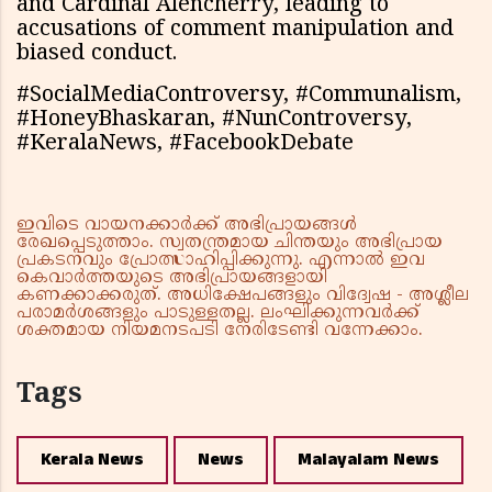
and Cardinal Alencherry, leading to
accusations of comment manipulation and
biased conduct.
#SocialMediaControversy, #Communalism,
#HoneyBhaskaran, #NunControversy,
#KeralaNews, #FacebookDebate
ഇവിടെ വായനക്കാർക്ക് അഭിപ്രായങ്ങൾ
രേഖപ്പെടുത്താം. സ്വതന്ത്രമായ ചിന്തയും അഭിപ്രായ
പ്രകടനവും പ്രോത്സാഹിപ്പിക്കുന്നു. എന്നാൽ ഇവ
കെവാർത്തയുടെ അഭിപ്രായങ്ങളായി
കണക്കാക്കരുത്. അധിക്ഷേപങ്ങളും വിദ്വേഷ - അശ്ലീല
പരാമർശങ്ങളും പാടുള്ളതല്ല. ലംഘിക്കുന്നവർക്ക്
ശക്തമായ നിയമനടപടി നേരിടേണ്ടി വന്നേക്കാം.
Tags
Kerala News
News
Malayalam News