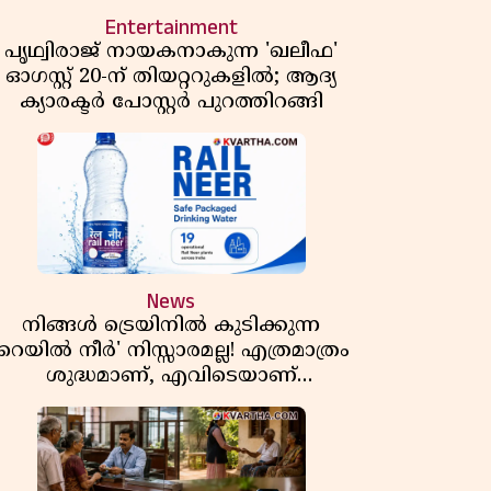
Entertainment
പൃഥ്വിരാജ് നായകനാകുന്ന 'ഖലീഫ'
ഓഗസ്റ്റ് 20-ന് തിയറ്ററുകളിൽ; ആദ്യ
ക്യാരക്ടർ പോസ്റ്റർ പുറത്തിറങ്ങി
News
നിങ്ങൾ ട്രെയിനിൽ കുടിക്കുന്ന
'റെയിൽ നീർ' നിസ്സാരമല്ല! എത്രമാത്രം
ശുദ്ധമാണ്, എവിടെയാണ്
ണ്ടാക്കുന്നത്? നിർമാണ രഹസ്യങ്ങൾ
അത്ഭുതപ്പെടുത്തും