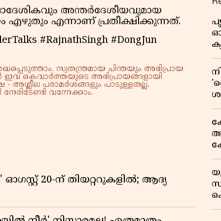
R
പ്രാദേശികവും അന്തർദേശീയവുമായ
ഴുതും എന്നാണ് പ്രതീക്ഷിക്കുന്നത്.
പ
ഓഗ
erTalks #RajnathSingh #DongJun
ക്
്പെടുത്താം. സ്വതന്ത്രമായ ചിന്തയും അഭിപ്രായ
ന
്നാൽ ഇവ കെവാർത്തയുടെ അഭിപ്രായങ്ങളായി
'റ
 - അശ്ലീല പരാമർശങ്ങളും പാടുള്ളതല്ല.
നേരിടേണ്ടി വന്നേക്കാം.
ശ
ഉ
അ
ക
അക
ക
സ
ഒ
യ
സ
ഗസ്റ്റ് 20-ന് തിയറ്ററുകളിൽ; ആദ്യ
സ്
അ
ക
സയ
'