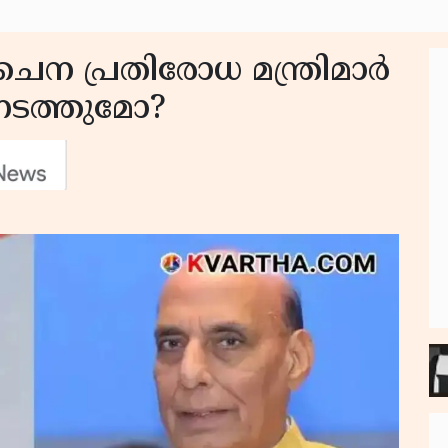
ചൈന പ്രതിരോധ മന്ത്രിമാർ
 നടത്തുമോ?