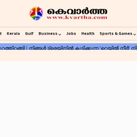
d
Kerala
Gulf
Business
Jobs
Health
Sports & Games