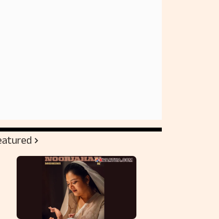
eatured