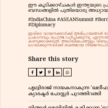
ഈ കൂടിക്കാഴ്ചകൾ ഇന്ത്യയുടെ 
ബന്ധങ്ങളിൽ പുതിയൊരു അധ്യായം എ
#IndiaChina #ASEANSummit #Bord
#Diplomacy
ഇവിടെ വായനക്കാർക്ക് അഭിപ്രായങ്ങൾ രേഖപ
പ്രകടനവും പ്രോത്സാഹിപ്പിക്കുന്നു. എന
കണക്കാക്കരുത്. അധിക്ഷേപങ്ങളും വിദ്വേഷ
ലംഘിക്കുന്നവർക്ക് ശക്തമായ നിയമനടപടി 
Share this story
പൃഥ്വിരാജ് നായകനാകുന്ന 'ഖലീഫ' ഓ
ക്യാരക്ടർ പോസ്റ്റർ പുറത്തിറങ്ങി