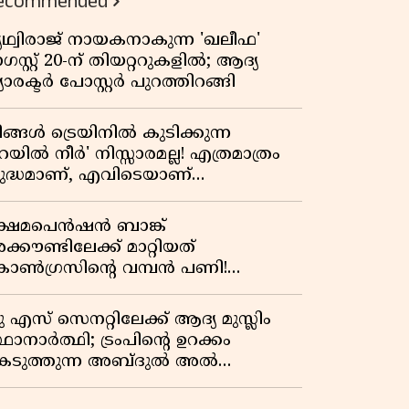
ecommended
പ്രസിഡന്റാകുമോ ട്രംപ്?'
ൃഥ്വിരാജ് നായകനാകുന്ന 'ഖലീഫ'
സ്റ്റ് 20-ന് തിയറ്ററുകളിൽ; ആദ്യ
യാരക്ടർ പോസ്റ്റർ പുറത്തിറങ്ങി
ിങ്ങൾ ട്രെയിനിൽ കുടിക്കുന്ന
െയിൽ നീർ' നിസ്സാരമല്ല! എത്രമാത്രം
ുദ്ധമാണ്, എവിടെയാണ്
ണ്ടാക്കുന്നത്? നിർമാണ രഹസ്യങ്ങൾ
ത്ഭുതപ്പെടുത്തും
്ഷേമപെൻഷൻ ബാങ്ക്
്കൗണ്ടിലേക്ക് മാറ്റിയത്
ോൺഗ്രസിന്റെ വമ്പൻ പണി!
ഹകരണ സംഘങ്ങളെ
ഴിവാക്കുമ്പോൾ വലിയ തിരിച്ചടി
ു എസ് സെനറ്റിലേക്ക് ആദ്യ മുസ്ലിം
ിപിഎമ്മിന്? നഷ്ടമാകുന്നത് ജനകീയ
ഥാനാർത്ഥി; ട്രംപിന്റെ ഉറക്കം
ടിത്തറ!
െടുത്തുന്ന അബ്ദുൽ അൽ
്യിദിന്റെ രാഷ്ട്രീയ തരംഗം!
അവസാന റിപ്പബ്ലിക്കൻ