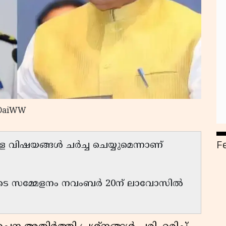
/ DaiWW
F
ള്ള വിഷയങ്ങൾ ചർച്ച ചെയ്യുമെന്നാണ്
രുടെ സമ്മേളനം നവംബർ 20ന് ലാവോസിൽ