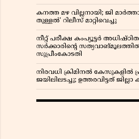
കനത്ത മഴ വില്ലനായി; ജി മാർത്ത
തുള്ളൽ' റിലീസ് മാറ്റിവെച്ചു
നീറ്റ് പരീക്ഷ കംപ്യൂട്ടർ അധിഷ്ഠ
സർക്കാരിൻ്റെ സത്യവാങ്മൂലത്ത
സുപ്രീംകോടതി
നിരവധി ക്രിമിനൽ കേസുകളിൽ പ്
ജയിലിലടച്ചു; ഉത്തരവിട്ടത് ജില്ലാ 