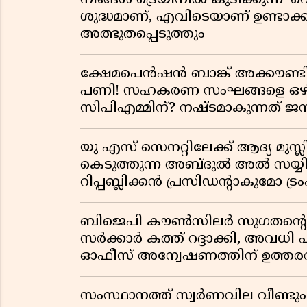
നിങ്ങൾ ട്രെയിനിൽ കുടിക്കുന്ന 'റെ
ശുദ്ധമാണ്, എവിടെയാണ് ഉണ്ടാക്
അത്ഭുതപ്പെടുത്തും
ക്ഷേമപെൻഷൻ ബാങ്ക് അക്കൗണ്ടില
പണി! സഹകരണ സംഘങ്ങളെ ഒഴിവാ
സിപിഎമ്മിന്? നഷ്ടമാകുന്നത് 
യു എസ് സെനറ്റിലേക്ക് ആദ്യ മുസ്ലി
കെടുത്തുന്ന അബ്ദുൽ അൽ സയ്യി
റിപ്പബ്ലിക്കൻ പ്രസിഡന്റാകുമോ ട്രംപ
ബിജെപി കൗൺസിലർ സുഗതന്റെ 
സർക്കാർ കത്ത് റദ്ദാക്കി, അവധി 
ഓഫീസ് അന്വേഷണത്തിന് ഉത്തരവി
സംസ്ഥാനത്ത് സ്വര്‍ണവില വീണ്ടും 