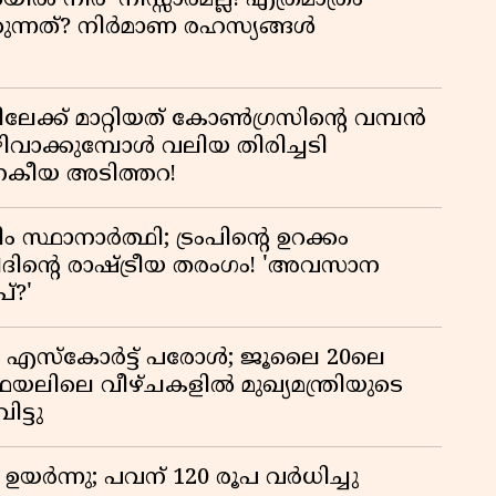
യിൽ നീർ' നിസ്സാരമല്ല! എത്രമാത്രം
പ്
കുന്നത്? നിർമാണ രഹസ്യങ്ങൾ
േക്ക് മാറ്റിയത് കോൺഗ്രസിന്റെ വമ്പൻ
ക്കുമ്പോൾ വലിയ തിരിച്ചടി
ജനകീയ അടിത്തറ!
ം സ്ഥാനാർത്ഥി; ട്രംപിന്റെ ഉറക്കം
ദിന്റെ രാഷ്ട്രീയ തരംഗം! 'അവസാന
്?'
എസ്‌കോർട്ട് പരോൾ; ജൂലൈ 20ലെ
ഫയലിലെ വീഴ്ചകളിൽ മുഖ്യമന്ത്രിയുടെ
ട്ടു
ഉയർന്നു; പവന് 120 രൂപ വര്‍ധിച്ചു