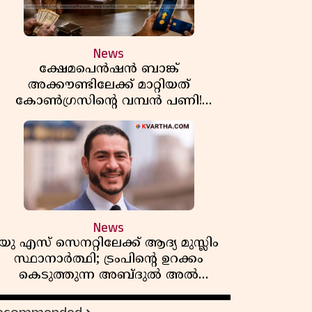
News
ക്ഷേമപെൻഷൻ ബാങ്ക്
അക്കൗണ്ടിലേക്ക് മാറ്റിയത്
കോൺഗ്രസിന്റെ വമ്പൻ പണി!
സഹകരണ സംഘങ്ങളെ
ഒഴിവാക്കുമ്പോൾ വലിയ തിരിച്ചടി
ിപിഎമ്മിന്? നഷ്ടമാകുന്നത് ജനകീയ
അടിത്തറ!
News
യു എസ് സെനറ്റിലേക്ക് ആദ്യ മുസ്ലിം
സ്ഥാനാർത്ഥി; ട്രംപിന്റെ ഉറക്കം
കെടുത്തുന്ന അബ്ദുൽ അൽ
സയ്യിദിന്റെ രാഷ്ട്രീയ തരംഗം!
'അവസാന റിപ്പബ്ലിക്കൻ