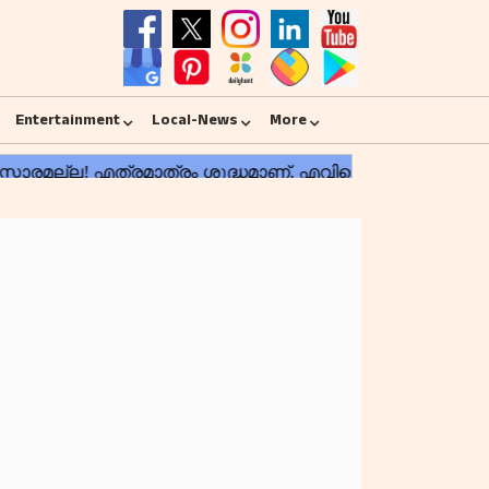
Entertainment
Local-News
More