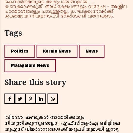
കെവാർത്തയുടെ അഭിപ്രായങ്ങളായി
കണക്കാക്കരുത്. അധിക്ഷേപങ്ങളും വിദ്വേഷ - അശ്ലീല
പരാമർശങ്ങളും പാടുള്ളതല്ല. ലംഘിക്കുന്നവർക്ക്
ശക്തമായ നിയമനടപടി നേരിടേണ്ടി വന്നേക്കാം.
Tags
Politics
Kerala News
News
Malayalam News
Share this story
‘വിദേശ ഫണ്ടുകൾ അമേരിക്കയും
നിയന്ത്രിക്കുന്നുണ്ടല്ലോ’; എഫ്സിആർഎ ബില്ലിലെ
യുഎസ് വിമർശനങ്ങൾക്ക് മറുപടിയുമായി ഇന്ത്യ