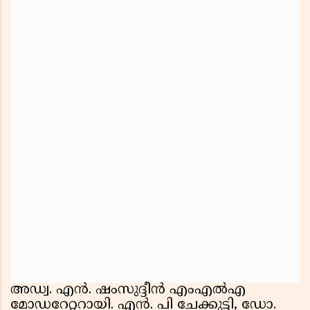
അഡ്വ. എൻ. ഷംസുദ്ദീൻ എംഎൽഎ
മോഡറേറ്ററായി. എൻ. പി ചേക്കുട്ടി, ഡോ.