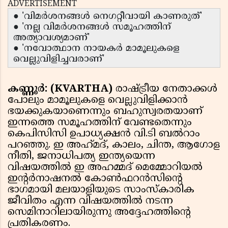
ADVERTISEMENT
● 'വിമർശനങ്ങൾ നെഗറ്റീവായി കാണരുത്'
● 'നല്ല വിമർശനങ്ങൾ സമൂഹത്തിന്
അത്യാവശ്യമാണ്'
● 'നവോത്ഥാന നായകർ മാമൂലുകളെ
വെല്ലുവിളിച്ചവരാണ്'
കണ്ണൂർ: (KVARTHA)
രാഷ്ട്രീയ നേതാക്കൾ
പോലും മാമൂലുകളെ വെല്ലുവിളിക്കാൻ
ഭയക്കുകയാണെന്നും ബഹുസ്വരതയാണ്
ഇന്നത്തെ സമൂഹത്തിന് വേണ്ടതെന്നും
കെപിസിസി ഉപാധ്യക്ഷൻ വി.ടി ബൽറാം
പറഞ്ഞു. ഇ അഹ്‌മദ്‌, കാലം, ചിന്ത, ആഗോള
നീതി, ജനാധിപത്യ ഇന്ത്യയെന്ന
വിഷയത്തിൽ ഇ അഹമ്മദ് മെമ്മോറിയൽ
ഇൻ്റർനാഷനൽ കോൺഫറൻസിൻ്റെ
ഭാഗമായി മലയാളിയുടെ സാംസ്കാരിക
ജീവിതം എന്ന വിഷയത്തിൽ നടന്ന
സെമിനാറിലായിരുന്നു അദ്ദേഹത്തിന്റെ
പ്രതികരണം.