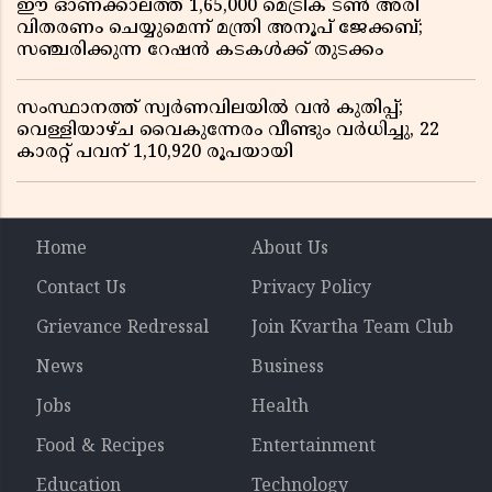
ഈ ഓണക്കാലത്ത് 1,65,000 മെട്രിക് ടൺ അരി
വിതരണം ചെയ്യുമെന്ന് മന്ത്രി അനൂപ് ജേക്കബ്;
സഞ്ചരിക്കുന്ന റേഷൻ കടകൾക്ക് തുടക്കം
സംസ്ഥാനത്ത് സ്വർണവിലയിൽ വൻ കുതിപ്പ്;
വെള്ളിയാഴ്ച വൈകുന്നേരം വീണ്ടും വർധിച്ചു, 22
കാരറ്റ് പവന് 1,10,920 രൂപയായി
Home
About Us
Contact Us
Privacy Policy
Grievance Redressal
Join Kvartha Team Club
News
Business
Jobs
Health
Food & Recipes
Entertainment
Education
Technology