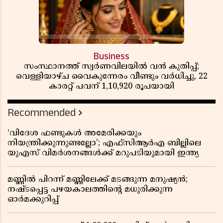
Business
സംസ്ഥാനത്ത് സ്വർണവിലയിൽ വൻ കുതിപ്പ്;
വെള്ളിയാഴ്ച വൈകുന്നേരം വീണ്ടും വർധിച്ചു, 22
കാരറ്റ് പവന് 1,10,920 രൂപയായി
Recommended
‘വിദേശ ഫണ്ടുകൾ അമേരിക്കയും
നിയന്ത്രിക്കുന്നുണ്ടല്ലോ’; എഫ്സിആർഎ ബില്ലിലെ
യുഎസ് വിമർശനങ്ങൾക്ക് മറുപടിയുമായി ഇന്ത്യ
മണ്ണിൽ പിറന്ന് മണ്ണിലേക്ക് മടങ്ങുന്ന മനുഷ്യൻ;
നഷ്ടപ്പെട്ട പഴയകാലത്തിൻ്റെ മധുരിക്കുന്ന
ഓർമക്കുറിപ്പ്