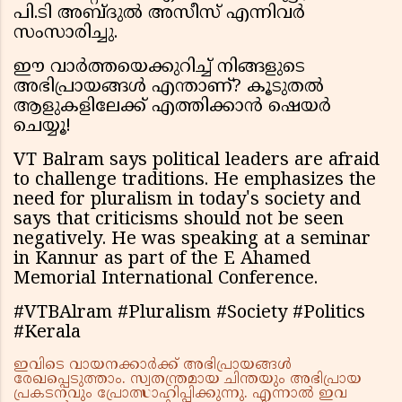
പി.ടി അബ്ദുൽ അസീസ് എന്നിവർ
സംസാരിച്ചു.
ഈ വാർത്തയെക്കുറിച്ച് നിങ്ങളുടെ
അഭിപ്രായങ്ങൾ എന്താണ്? കൂടുതൽ
ആളുകളിലേക്ക് എത്തിക്കാൻ ഷെയർ
ചെയ്യൂ!
VT Balram says political leaders are afraid
to challenge traditions. He emphasizes the
need for pluralism in today's society and
says that criticisms should not be seen
negatively. He was speaking at a seminar
in Kannur as part of the E Ahamed
Memorial International Conference.
#VTBAlram #Pluralism #Society #Politics
#Kerala
ഇവിടെ വായനക്കാർക്ക് അഭിപ്രായങ്ങൾ
രേഖപ്പെടുത്താം. സ്വതന്ത്രമായ ചിന്തയും അഭിപ്രായ
പ്രകടനവും പ്രോത്സാഹിപ്പിക്കുന്നു. എന്നാൽ ഇവ