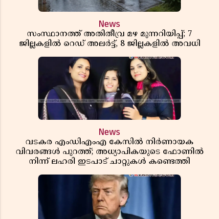
News
സംസ്ഥാനത്ത് അതിതീവ്ര മഴ മുന്നറിയിപ്പ്; 7
ജില്ലകളിൽ റെഡ് അലർട്ട്, 8 ജില്ലകളിൽ അവധി
News
വടകര എംഡിഎംഎ കേസിൽ നിർണായക
വിവരങ്ങൾ പുറത്ത്; അധ്യാപികയുടെ ഫോണിൽ
നിന്ന് ലഹരി ഇടപാട് ചാറ്റുകൾ കണ്ടെത്തി