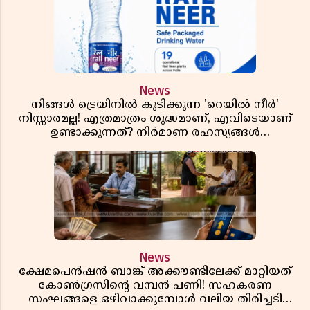
News
നിങ്ങൾ ട്രെയിനിൽ കുടിക്കുന്ന 'റെയിൽ നീർ'
നിസ്സാരമല്ല! എത്രമാത്രം ശുദ്ധമാണ്, എവിടെയാണ്
ഉണ്ടാക്കുന്നത്? നിർമാണ രഹസ്യങ്ങൾ
അത്ഭുതപ്പെടുത്തും
News
ക്ഷേമപെൻഷൻ ബാങ്ക് അക്കൗണ്ടിലേക്ക് മാറ്റിയത്
കോൺഗ്രസിന്റെ വമ്പൻ പണി! സഹകരണ
സംഘങ്ങളെ ഒഴിവാക്കുമ്പോൾ വലിയ തിരിച്ചടി