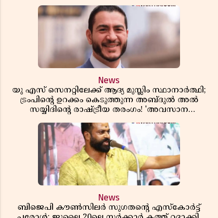
സിപിഎമ്മിന്? നഷ്ടമാകുന്നത് ജനകീയ അടിത്തറ!
News
യു എസ് സെനറ്റിലേക്ക് ആദ്യ മുസ്ലിം സ്ഥാനാർത്ഥി;
ട്രംപിന്റെ ഉറക്കം കെടുത്തുന്ന അബ്ദുൽ അൽ
സയ്യിദിന്റെ രാഷ്ട്രീയ തരംഗം! 'അവസാന
റിപ്പബ്ലിക്കൻ പ്രസിഡന്റാകുമോ ട്രംപ്?'
News
ബിജെപി കൗൺസിലർ സുഗതന്റെ എസ്‌കോർട്ട്
പരോൾ; ജൂലൈ 20ലെ സർക്കാർ കത്ത് റദ്ദാക്കി,