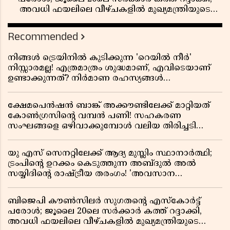
അവധി ഫയലിലെ വീഴ്ചകളിൽ മുഖ്യമന്ത്രിയുടെ
ഓഫീസ് അന്വേഷണത്തിന് ഉത്തരവിട്ടു
Recommended
നിങ്ങൾ ട്രെയിനിൽ കുടിക്കുന്ന 'റെയിൽ നീർ'
നിസ്സാരമല്ല! എത്രമാത്രം ശുദ്ധമാണ്, എവിടെയാണ്
ഉണ്ടാക്കുന്നത്? നിർമാണ രഹസ്യങ്ങൾ
അത്ഭുതപ്പെടുത്തും
ക്ഷേമപെൻഷൻ ബാങ്ക് അക്കൗണ്ടിലേക്ക് മാറ്റിയത്
കോൺഗ്രസിന്റെ വമ്പൻ പണി! സഹകരണ
സംഘങ്ങളെ ഒഴിവാക്കുമ്പോൾ വലിയ തിരിച്ചടി
സിപിഎമ്മിന്? നഷ്ടമാകുന്നത് ജനകീയ അടിത്തറ!
യു എസ് സെനറ്റിലേക്ക് ആദ്യ മുസ്ലിം സ്ഥാനാർത്ഥി;
ട്രംപിന്റെ ഉറക്കം കെടുത്തുന്ന അബ്ദുൽ അൽ
സയ്യിദിന്റെ രാഷ്ട്രീയ തരംഗം! 'അവസാന
റിപ്പബ്ലിക്കൻ പ്രസിഡന്റാകുമോ ട്രംപ്?'
ബിജെപി കൗൺസിലർ സുഗതന്റെ എസ്‌കോർട്ട്
പരോൾ; ജൂലൈ 20ലെ സർക്കാർ കത്ത് റദ്ദാക്കി,
അവധി ഫയലിലെ വീഴ്ചകളിൽ മുഖ്യമന്ത്രിയുടെ