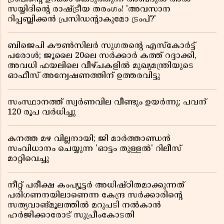
സയ്യിദിന്റെ രാഷ്ട്രീയ തരംഗം! 'അവസാന
റിപ്പബ്ലിക്കൻ പ്രസിഡന്റാകുമോ ട്രംപ്?'
ബിജെപി കൗൺസിലർ സുഗതന്റെ എസ്‌കോർട്ട്
പരോൾ; ജൂലൈ 20ലെ സർക്കാർ കത്ത് റദ്ദാക്കി,
അവധി ഫയലിലെ വീഴ്ചകളിൽ മുഖ്യമന്ത്രിയുടെ
ഓഫീസ് അന്വേഷണത്തിന് ഉത്തരവിട്ടു
സംസ്ഥാനത്ത് സ്വര്‍ണവില വീണ്ടും ഉയർന്നു; പവന്
120 രൂപ വര്‍ധിച്ചു
കനത്ത മഴ വില്ലനായി; ജി മാർത്താണ്ഡൻ
സംവിധാനം ചെയ്യുന്ന 'ഓട്ടം തുള്ളൽ' റിലീസ്
മാറ്റിവെച്ചു
നീറ്റ് പരീക്ഷ കംപ്യൂട്ടർ അധിഷ്ഠിതമാക്കുന്നത്
പരിഗണനയിലാണെന്ന കേന്ദ്ര സർക്കാരിൻ്റെ
സത്യവാങ്മൂലത്തിൽ മറുപടി നൽകാൻ
ഹർജിക്കാരോട് സുപ്രീംകോടതി