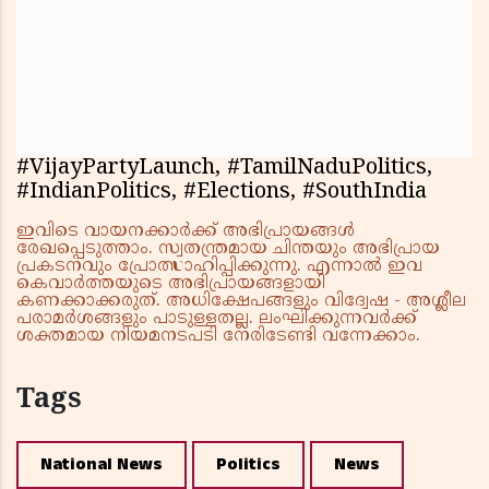
#VijayPartyLaunch, #TamilNaduPolitics,
#IndianPolitics, #Elections, #SouthIndia
ഇവിടെ വായനക്കാർക്ക് അഭിപ്രായങ്ങൾ
രേഖപ്പെടുത്താം. സ്വതന്ത്രമായ ചിന്തയും അഭിപ്രായ
പ്രകടനവും പ്രോത്സാഹിപ്പിക്കുന്നു. എന്നാൽ ഇവ
കെവാർത്തയുടെ അഭിപ്രായങ്ങളായി
കണക്കാക്കരുത്. അധിക്ഷേപങ്ങളും വിദ്വേഷ - അശ്ലീല
പരാമർശങ്ങളും പാടുള്ളതല്ല. ലംഘിക്കുന്നവർക്ക്
ശക്തമായ നിയമനടപടി നേരിടേണ്ടി വന്നേക്കാം.
Tags
National News
Politics
News