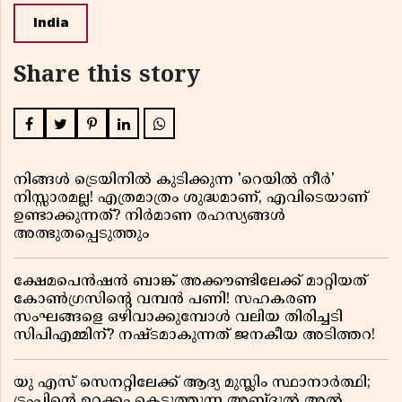
India
Share this story
നിങ്ങൾ ട്രെയിനിൽ കുടിക്കുന്ന 'റെയിൽ നീർ'
നിസ്സാരമല്ല! എത്രമാത്രം ശുദ്ധമാണ്, എവിടെയാണ്
ഉണ്ടാക്കുന്നത്? നിർമാണ രഹസ്യങ്ങൾ
അത്ഭുതപ്പെടുത്തും
ക്ഷേമപെൻഷൻ ബാങ്ക് അക്കൗണ്ടിലേക്ക് മാറ്റിയത്
കോൺഗ്രസിന്റെ വമ്പൻ പണി! സഹകരണ
സംഘങ്ങളെ ഒഴിവാക്കുമ്പോൾ വലിയ തിരിച്ചടി
സിപിഎമ്മിന്? നഷ്ടമാകുന്നത് ജനകീയ അടിത്തറ!
യു എസ് സെനറ്റിലേക്ക് ആദ്യ മുസ്ലിം സ്ഥാനാർത്ഥി;
ട്രംപിന്റെ ഉറക്കം കെടുത്തുന്ന അബ്ദുൽ അൽ