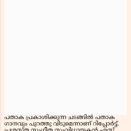
പതാക പ്രകാശിക്കുന്ന ചടങ്ങിൽ പതാക
ഗാനവും പുറത്തു വിടുമെന്നാണ് റിപ്പോർട്ട്.
പ്രശസ്ത സംഗീത സംവിധായകൻ എസ്