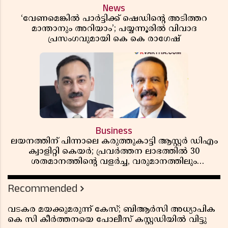
News
‘വേണമെങ്കിൽ പാർട്ടിക്ക് ഷെഡിൻ്റെ അടിത്തറ
മാന്താനും അറിയാം’; പയ്യന്നൂരിൽ വിവാദ
പ്രസംഗവുമായി കെ കെ രാഗേഷ്
Business
ലയനത്തിന് പിന്നാലെ കരുത്തുകാട്ടി ആസ്റ്റർ ഡിഎം
ക്വാളിറ്റി കെയർ; പ്രവർത്തന ലാഭത്തിൽ 30
ശതമാനത്തിൻ്റെ വളർച്ച, വരുമാനത്തിലും
ലാഭത്തിലും വൻ കുതിപ്പ് രേഖപ്പെടുത്തി ആദ്യ പാദ
റിപ്പോർട്ട് പുറത്ത്
Recommended
വടകര മയക്കുമരുന്ന് കേസ്; ബിആർസി അധ്യാപിക
കെ സി കീർത്തനയെ പോലീസ് കസ്റ്റഡിയിൽ വിട്ടു