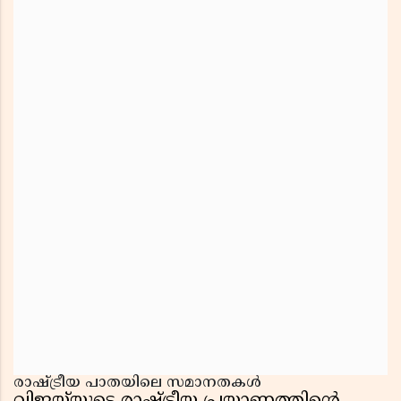
രാഷ്ട്രീയ പാതയിലെ സമാനതകൾ