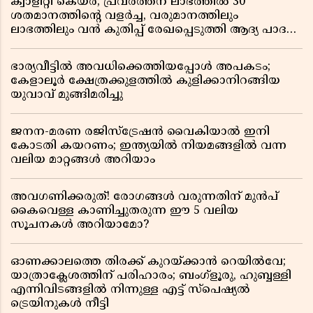
ക്വാളിറ്റി കെയർ; പ്രവർത്തന ലാഭത്തിൽ 30
ശതമാനത്തിൻ്റെ വളർച്ച, വരുമാനത്തിലും
ലാഭത്തിലും വൻ കുതിപ്പ് രേഖപ്പെടുത്തി ആദ്യ പാദ
റിപ്പോർട്ട് പുറത്ത്
ഭാര്യവീട്ടിൽ അവധിക്കെത്തിയപ്പോൾ അപകടം;
കേളാലൂർ ക്ഷേത്രക്കുളത്തിൽ കുളിക്കാനിറങ്ങിയ
യുവാവ് മുങ്ങിമരിച്ചു
ജനന-മരണ രജിസ്ട്രേഷൻ വൈകിയാൽ ഇനി
കോടതി കയറണം; ഇന്ത്യയിൽ നിയമങ്ങളിൽ വന്ന
വലിയ മാറ്റങ്ങൾ അറിയാം
അവഗണിക്കരുത്! രോഗങ്ങൾ വരുന്നതിന് മുൻപ്
കൈവെള്ള കാണിച്ചുതരുന്ന ഈ 5 വലിയ
സൂചനകൾ അറിയാമോ?
ഓണക്കാലത്തെ തിരക്ക് കുറയ്ക്കാൻ റെയിൽവേ;
യാത്രാക്ലേശത്തിന് പരിഹാരം; ബംഗ്ളൂരു, ഹുബ്ബള്ളി
എന്നിവിടങ്ങളിൽ നിന്നുള്ള എട്ട് സ്പെഷ്യൽ
ട്രെയിനുകൾ നീട്ടി