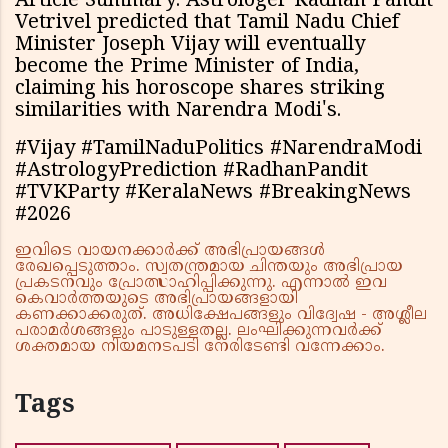
Article Summary: Astrologer Radhan Pandit
Vetrivel predicted that Tamil Nadu Chief
Minister Joseph Vijay will eventually
become the Prime Minister of India,
claiming his horoscope shares striking
similarities with Narendra Modi's.
#Vijay #TamilNaduPolitics #NarendraModi
#AstrologyPrediction #RadhanPandit
#TVKParty #KeralaNews #BreakingNews
#2026
ഇവിടെ വായനക്കാർക്ക് അഭിപ്രായങ്ങൾ
രേഖപ്പെടുത്താം. സ്വതന്ത്രമായ ചിന്തയും അഭിപ്രായ
പ്രകടനവും പ്രോത്സാഹിപ്പിക്കുന്നു. എന്നാൽ ഇവ
കെവാർത്തയുടെ അഭിപ്രായങ്ങളായി
കണക്കാക്കരുത്. അധിക്ഷേപങ്ങളും വിദ്വേഷ - അശ്ലീല
പരാമർശങ്ങളും പാടുള്ളതല്ല. ലംഘിക്കുന്നവർക്ക്
ശക്തമായ നിയമനടപടി നേരിടേണ്ടി വന്നേക്കാം.
Tags