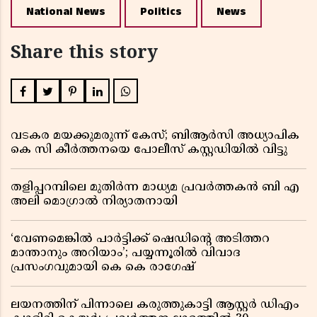
National News
Politics
News
Share this story
വടകര മയക്കുമരുന്ന് കേസ്; ബിആർസി അധ്യാപിക
കെ സി കീർത്തനയെ പോലീസ് കസ്റ്റഡിയിൽ വിട്ടു
തളിപ്പറമ്പിലെ മുതിർന്ന മാധ്യമ പ്രവർത്തകൻ ബി എ
അലി മൊഗ്രാൽ നിര്യാതനായി
‘വേണമെങ്കിൽ പാർട്ടിക്ക് ഷെഡിൻ്റെ അടിത്തറ
മാന്താനും അറിയാം’; പയ്യന്നൂരിൽ വിവാദ
പ്രസംഗവുമായി കെ കെ രാഗേഷ്
ലയനത്തിന് പിന്നാലെ കരുത്തുകാട്ടി ആസ്റ്റർ ഡിഎം