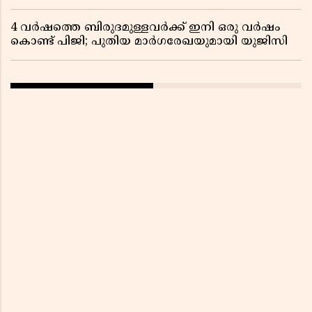
4 വർഷത്തെ ബിരുദമുള്ളവർക്ക് ഇനി ഒരു വർഷം
കൊണ്ട് പിജി; പുതിയ മാർഗരേഖയുമായി യുജിസി