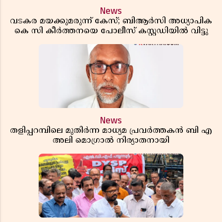
News
വടകര മയക്കുമരുന്ന് കേസ്; ബിആർസി അധ്യാപിക
കെ സി കീർത്തനയെ പോലീസ് കസ്റ്റഡിയിൽ വിട്ടു
News
തളിപ്പറമ്പിലെ മുതിർന്ന മാധ്യമ പ്രവർത്തകൻ ബി എ
അലി മൊഗ്രാൽ നിര്യാതനായി