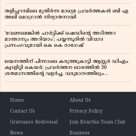
തളിപ്പറമ്പിലെ മുതിർന്ന മാധ്യമ പ്രവർത്തകൻ ബി എ
അലി മൊഗ്രാൽ നിര്യാതനായി
‘വേണമെങ്കിൽ പാർട്ടിക്ക് ഷെഡിൻ്റെ അടിത്തറ
മാന്താനും അറിയാം’; പയ്യന്നൂരിൽ വിവാദ
പ്രസംഗവുമായി കെ കെ രാഗേഷ്
ലയനത്തിന് പിന്നാലെ കരുത്തുകാട്ടി ആസ്റ്റർ ഡിഎം
ക്വാളിറ്റി കെയർ; പ്രവർത്തന ലാഭത്തിൽ 30
ശതമാനത്തിൻ്റെ വളർച്ച, വരുമാനത്തിലും
ലാഭത്തിലും വൻ കുതിപ്പ് രേഖപ്പെടുത്തി ആദ്യ പാദ
റിപ്പോർട്ട് പുറത്ത്
Home
About Us
Contact Us
Privacy Policy
Grievance Redressal
Join Kvartha Team Club
News
Business