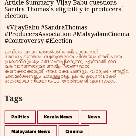
Article Summary: Vijay Babu questions
Sandra Thomas's eligibility in producers'
election.
#VijayBabu #SandraThomas
#ProducersAssociation #MalayalamCinema
#Controversy #Election
ഇവിടെ വായനക്കാർക്ക് അഭിപ്രായങ്ങൾ
രേഖപ്പെടുത്താം. സ്വതന്ത്രമായ ചിന്തയും അഭിപ്രായ
പ്രകടനവും പ്രോത്സാഹിപ്പിക്കുന്നു. എന്നാൽ ഇവ
കെവാർത്തയുടെ അഭിപ്രായങ്ങളായി
കണക്കാക്കരുത്. അധിക്ഷേപങ്ങളും വിദ്വേഷ - അശ്ലീല
പരാമർശങ്ങളും പാടുള്ളതല്ല. ലംഘിക്കുന്നവർക്ക്
ശക്തമായ നിയമനടപടി നേരിടേണ്ടി വന്നേക്കാം.
Tags
Politics
Kerala News
News
Malayalam News
Cinema