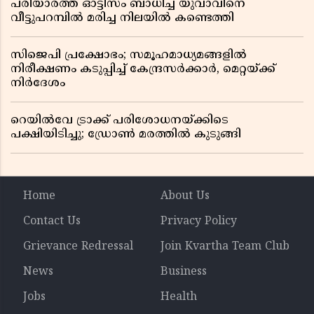
പരിയാരത്ത് ഓട്ടിസം ബാധിച്ച യുവാവിനെ
വീട്ടുപറമ്പിൽ മരിച്ച നിലയിൽ കണ്ടെത്തി
സിജെപി പ്രക്ഷോഭം; സമൂഹമാധ്യമങ്ങളിൽ
നിരീക്ഷണം കടുപ്പിച്ച് കേന്ദ്രസർക്കാർ, മെറ്റയ്ക്ക്
നിർദേശം
റെയിൽവേ ട്രാക്ക് പരിശോധനയ്ക്കിടെ
പക്ഷിയിടിച്ചു; ഡ്രോൺ മരത്തിൽ കുടുങ്ങി
Home
About Us
Contact Us
Privacy Policy
Grievance Redressal
Join Kvartha Team Club
News
Business
Jobs
Health