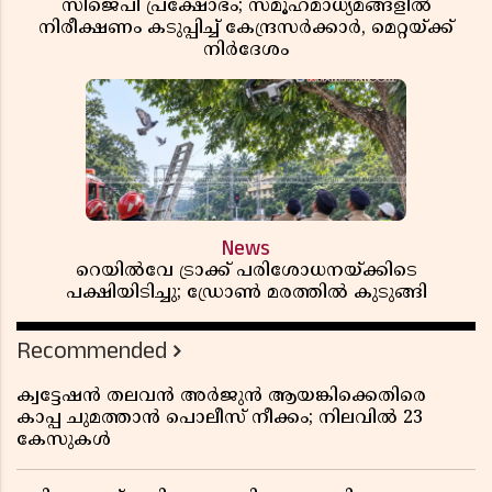
സിജെപി പ്രക്ഷോഭം; സമൂഹമാധ്യമങ്ങളിൽ
നിരീക്ഷണം കടുപ്പിച്ച് കേന്ദ്രസർക്കാർ, മെറ്റയ്ക്ക്
നിർദേശം
News
റെയിൽവേ ട്രാക്ക് പരിശോധനയ്ക്കിടെ
പക്ഷിയിടിച്ചു; ഡ്രോൺ മരത്തിൽ കുടുങ്ങി
Recommended
ക്വട്ടേഷൻ തലവൻ അർജുൻ ആയങ്കിക്കെതിരെ
കാപ്പ ചുമത്താൻ പൊലീസ് നീക്കം; നിലവിൽ 23
കേസുകൾ