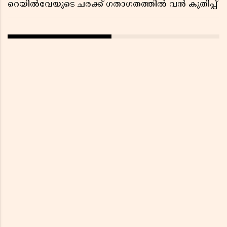
റെയിൽവേയുടെ ചരക്ക് ഗതാഗതത്തിൽ വൻ കുതിപ്പ്