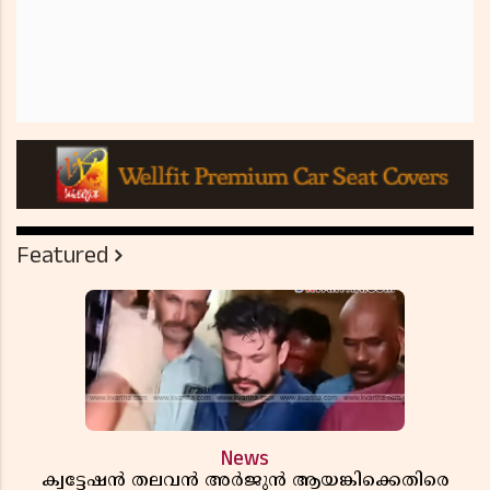
Featured
News
ക്വട്ടേഷൻ തലവൻ അർജുൻ ആയങ്കിക്കെതിരെ