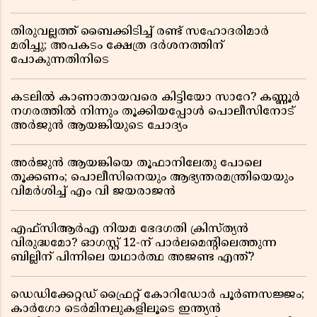
തിരുവല്ലത്ത് ബൈക്കിടിച്ച് രണ്ട് സഹോദരിമാർ
മരിച്ചു; അപകടം ക്ഷേത്ര ദർശനത്തിന്
പോകുന്നതിനിടെ
കടലിൽ കാണാതായവരെ കിട്ടിയോ സാറേ? കണ്ണൂർ
നഗരത്തിൽ നിന്നും തൂക്കിയപ്പോൾ പൊലീസിനോട്
അർജുൻ ആയങ്കിയുടെ ചോദ്യം
അർജുൻ ആയങ്കിയെ തൂഫാനിലേതു പോലെ
തൂക്കണം; പൊലീസിനെയും ആഭ്യന്തരമന്ത്രിയെയും
വിമർശിച്ച് എം വി ജയരാജൻ
എഫ്സിആർഎ നിയമ ഭേദഗതി ക്രിസ്ത്യൻ
വിരുദ്ധമോ? ഓഗസ്റ്റ് 12-ന് പാർലമെന്റിലെത്തുന്ന
ബില്ലിന് പിന്നിലെ യഥാർത്ഥ അജണ്ട എന്ത്?
ഡെഡിക്കേറ്റഡ് ഫ്രൈറ്റ് കോറിഡോർ പൂർണസജ്ജം;
കാർഗോ ടെർമിനലുകളിലൂടെ ഇന്ത്യൻ