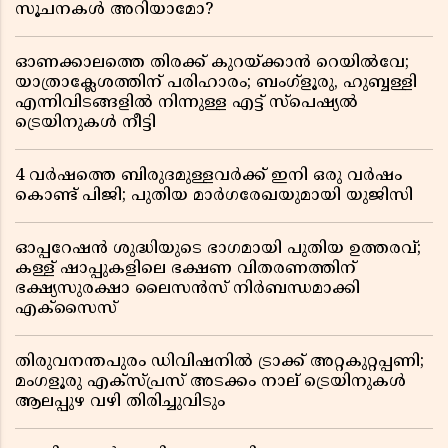
സൂചനകൾ അറിയാമോ?
ഓണക്കാലത്തെ തിരക്ക് കുറയ്ക്കാൻ റെയിൽവേ;
യാത്രാക്ലേശത്തിന് പരിഹാരം; ബംഗ്ളൂരു, ഹുബ്ബള്ളി
എന്നിവിടങ്ങളിൽ നിന്നുള്ള എട്ട് സ്പെഷ്യൽ
ട്രെയിനുകൾ നീട്ടി
4 വർഷത്തെ ബിരുദമുള്ളവർക്ക് ഇനി ഒരു വർഷം
കൊണ്ട് പിജി; പുതിയ മാർഗരേഖയുമായി യുജിസി
ഓപ്പറേഷൻ ശുദ്ധിയുടെ ഭാഗമായി പുതിയ ഉത്തരവ്;
കള്ള് ഷാപ്പുകളിലെ ഭക്ഷണ വിതരണത്തിന്
ഭക്ഷ്യസുരക്ഷാ ലൈസൻസ് നിർബന്ധമാക്കി
എക്സൈസ്
തിരുവനന്തപുരം ഡിവിഷനിൽ ട്രാക്ക് അറ്റകുറ്റപ്പണി;
മംഗളൂരു എക്സ്പ്രസ് അടക്കം നാല് ട്രെയിനുകൾ
ആലപ്പുഴ വഴി തിരിച്ചുവിടും