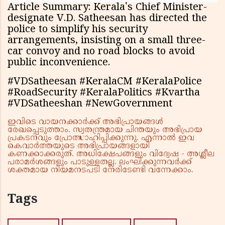
Article Summary: Kerala's Chief Minister-
designate V.D. Satheesan has directed the
police to simplify his security
arrangements, insisting on a small three-
car convoy and no road blocks to avoid
public inconvenience.
#VDSatheesan #KeralaCM #KeralaPolice
#RoadSecurity #KeralaPolitics #Kvartha
#VDSatheeshan #NewGovernment
ഇവിടെ വായനക്കാർക്ക് അഭിപ്രായങ്ങൾ
രേഖപ്പെടുത്താം. സ്വതന്ത്രമായ ചിന്തയും അഭിപ്രായ
പ്രകടനവും പ്രോത്സാഹിപ്പിക്കുന്നു. എന്നാൽ ഇവ
കെവാർത്തയുടെ അഭിപ്രായങ്ങളായി
കണക്കാക്കരുത്. അധിക്ഷേപങ്ങളും വിദ്വേഷ - അശ്ലീല
പരാമർശങ്ങളും പാടുള്ളതല്ല. ലംഘിക്കുന്നവർക്ക്
ശക്തമായ നിയമനടപടി നേരിടേണ്ടി വന്നേക്കാം.
Tags