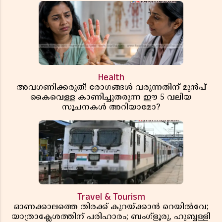
Health
അവഗണിക്കരുത്! രോഗങ്ങൾ വരുന്നതിന് മുൻപ്
കൈവെള്ള കാണിച്ചുതരുന്ന ഈ 5 വലിയ
സൂചനകൾ അറിയാമോ?
Travel & Tourism
ഓണക്കാലത്തെ തിരക്ക് കുറയ്ക്കാൻ റെയിൽവേ;
യാത്രാക്ലേശത്തിന് പരിഹാരം; ബംഗ്ളൂരു, ഹുബ്ബള്ളി