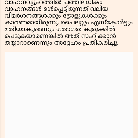
വാഹനവ്യൂഹത്തിൽ പത്തിലധികം
വാഹനങ്ങൾ ഉൾപ്പെട്ടിരുന്നത് വലിയ
വിമർശനങ്ങൾക്കും ട്രോളുകൾക്കും
കാരണമായിരുന്നു. പൈലറ്റും എസ്കോർട്ടും
മതിയാകുമെന്നും ഗതാഗത കുരുക്കിൽ
പെടുകയാണെങ്കിൽ അത് സഹിക്കാൻ
തയ്യാറാണെന്നും അദ്ദേഹം പ്രതികരിച്ചു.