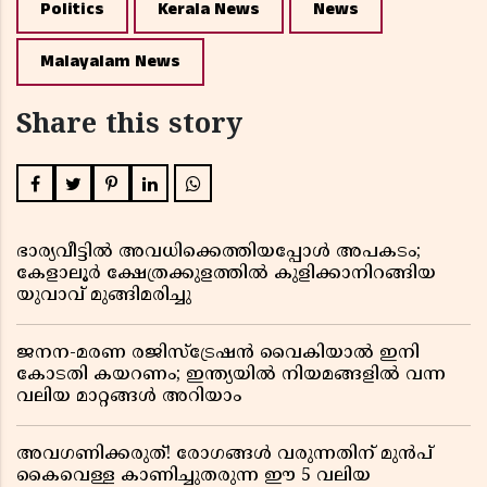
Politics
Kerala News
News
Malayalam News
Share this story
ഭാര്യവീട്ടിൽ അവധിക്കെത്തിയപ്പോൾ അപകടം;
കേളാലൂർ ക്ഷേത്രക്കുളത്തിൽ കുളിക്കാനിറങ്ങിയ
യുവാവ് മുങ്ങിമരിച്ചു
ജനന-മരണ രജിസ്ട്രേഷൻ വൈകിയാൽ ഇനി
കോടതി കയറണം; ഇന്ത്യയിൽ നിയമങ്ങളിൽ വന്ന
വലിയ മാറ്റങ്ങൾ അറിയാം
അവഗണിക്കരുത്! രോഗങ്ങൾ വരുന്നതിന് മുൻപ്
കൈവെള്ള കാണിച്ചുതരുന്ന ഈ 5 വലിയ