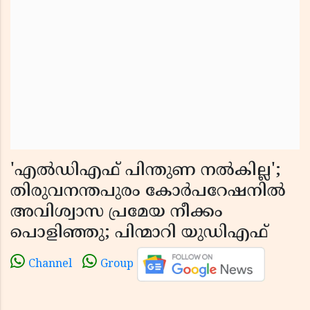
'എല്‍ഡിഎഫ് പിന്തുണ നൽകില്ല';
തിരുവനന്തപുരം കോർപറേഷനിൽ
അവിശ്വാസ പ്രമേയ നീക്കം
പൊളിഞ്ഞു; പിന്മാറി യുഡിഎഫ്
Channel
Group