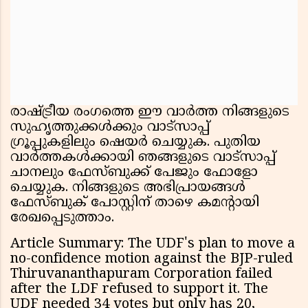
രാഷ്ട്രീയ രംഗത്തെ ഈ വാർത്ത നിങ്ങളുടെ
സുഹൃത്തുക്കൾക്കും വാട്സാപ്പ്
ഗ്രൂപ്പുകളിലും ഷെയർ ചെയ്യുക. പുതിയ
വാർത്തകൾക്കായി ഞങ്ങളുടെ വാട്സാപ്പ്
ചാനലും ഫേസ്ബുക്ക് പേജും ഫോളോ
ചെയ്യുക. നിങ്ങളുടെ അഭിപ്രായങ്ങൾ
ഫേസ്ബുക് പോസ്റ്റിന് താഴെ കമന്റായി
രേഖപ്പെടുത്താം.
Article Summary: The UDF's plan to move a
no-confidence motion against the BJP-ruled
Thiruvananthapuram Corporation failed
after the LDF refused to support it. The
UDF needed 34 votes but only has 20,