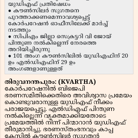
യുഡിഎഫ് പ്രതിഷേധം
● കൗൺസിലർ സുഗതനെ
പുറത്താക്കണമെന്നാവശ്യപ്പെട്ട്
കോർപറേഷൻ ഓഫീസിലേക്ക് മാർച്ച്
നടത്തും
● സിപിഎം ജില്ലാ സെക്രട്ടറി വി ജോയ്
പിന്തുണ നൽകില്ലെന്ന് നേരത്തെ
അറിയിച്ചിരുന്നു
● 101 അംഗ കൗൺസിലിൽ യുഡിഎഫിന് 20
ഉം എൽഡിഎഫിന് 29 ഉം
അംഗങ്ങളാണുള്ളത്
തിരുവനന്തപുരം: (KVARTHA)
കോർപറേഷനിൽ ബിജെപി
ഭരണസമിതിക്കെതിരെ അവിശ്വാസ പ്രമേയം
കൊണ്ടുവരാനുള്ള യുഡിഎഫ് നീക്കം
പരാജയപ്പെട്ടു. എൽഡിഎഫ് പിന്തുണ
നൽകില്ലെന്ന് വ്യക്തമാക്കിയതോടെ
പ്രമേയത്തിൽ നിന്ന് പിന്മാറാൻ യുഡിഎഫ്
തീരുമാനിച്ചു. ഭരണസ്തംഭനവും കാപ്പ
കേസിൽ കൗൺസിലർ സുഗതൻ