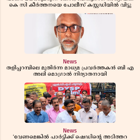
കെ സി കീർത്തനയെ പോലീസ് കസ്റ്റഡിയിൽ വിട്ടു
News
തളിപ്പറമ്പിലെ മുതിർന്ന മാധ്യമ പ്രവർത്തകൻ ബി എ
അലി മൊഗ്രാൽ നിര്യാതനായി
News
‘വേണമെങ്കിൽ പാർട്ടിക്ക് ഷെഡിൻ്റെ അടിത്തറ