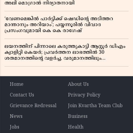
അലി മൊഗ്രാൽ നിര്യാതനായി
‘വേണമെങ്കിൽ പാർട്ടിക്ക് ഷെഡിൻ്റെ അടിത്തറ
മാന്താനും അറിയാം’; പയ്യന്നൂരിൽ വിവാദ
പ്രസംഗവുമായി കെ കെ രാഗേഷ്
ലയനത്തിന് പിന്നാലെ കരുത്തുകാട്ടി ആസ്റ്റർ ഡിഎം
ക്വാളിറ്റി കെയർ; പ്രവർത്തന ലാഭത്തിൽ 30
ശതമാനത്തിൻ്റെ വളർച്ച, വരുമാനത്തിലും
ലാഭത്തിലും വൻ കുതിപ്പ് രേഖപ്പെടുത്തി ആദ്യ പാദ
റിപ്പോർട്ട് പുറത്ത്
Home
About Us
Contact Us
Privacy Policy
Grievance Redressal
Join Kvartha Team Club
News
Business
Jobs
Health