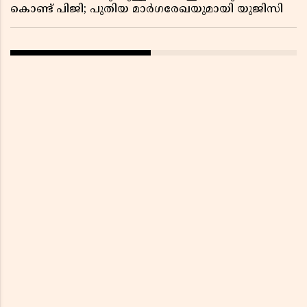
കൊണ്ട് പിജി; പുതിയ മാർഗരേഖയുമായി യുജിസി