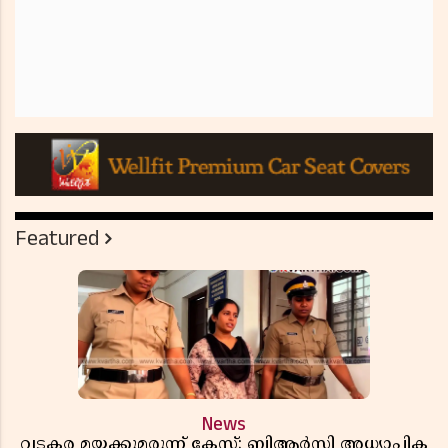
Featured
News
വടകര മയക്കുമരുന്ന് കേസ്; ബിആർസി അധ്യാപിക