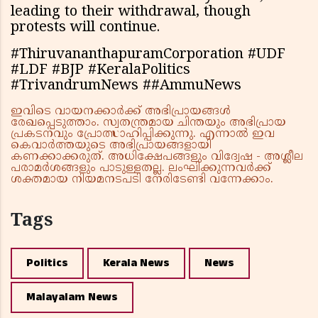
leading to their withdrawal, though
protests will continue.
#ThiruvananthapuramCorporation #UDF
#LDF #BJP #KeralaPolitics
#TrivandrumNews ##AmmuNews
ഇവിടെ വായനക്കാർക്ക് അഭിപ്രായങ്ങൾ
രേഖപ്പെടുത്താം. സ്വതന്ത്രമായ ചിന്തയും അഭിപ്രായ
പ്രകടനവും പ്രോത്സാഹിപ്പിക്കുന്നു. എന്നാൽ ഇവ
കെവാർത്തയുടെ അഭിപ്രായങ്ങളായി
കണക്കാക്കരുത്. അധിക്ഷേപങ്ങളും വിദ്വേഷ - അശ്ലീല
പരാമർശങ്ങളും പാടുള്ളതല്ല. ലംഘിക്കുന്നവർക്ക്
ശക്തമായ നിയമനടപടി നേരിടേണ്ടി വന്നേക്കാം.
Tags
Politics
Kerala News
News
Malayalam News