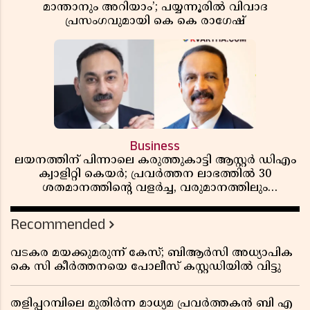
മാന്താനും അറിയാം’; പയ്യന്നൂരിൽ വിവാദ
പ്രസംഗവുമായി കെ കെ രാഗേഷ്
Business
ലയനത്തിന് പിന്നാലെ കരുത്തുകാട്ടി ആസ്റ്റർ ഡിഎം
ക്വാളിറ്റി കെയർ; പ്രവർത്തന ലാഭത്തിൽ 30
ശതമാനത്തിൻ്റെ വളർച്ച, വരുമാനത്തിലും
ലാഭത്തിലും വൻ കുതിപ്പ് രേഖപ്പെടുത്തി ആദ്യ പാദ
റിപ്പോർട്ട് പുറത്ത്
Recommended
വടകര മയക്കുമരുന്ന് കേസ്; ബിആർസി അധ്യാപിക
കെ സി കീർത്തനയെ പോലീസ് കസ്റ്റഡിയിൽ വിട്ടു
തളിപ്പറമ്പിലെ മുതിർന്ന മാധ്യമ പ്രവർത്തകൻ ബി എ