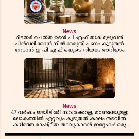
News
റിട്ടയർ ചെയ്ത ഉടൻ പി എഫ് തുക മുഴുവൻ
പിൻവലിക്കാൻ നിൽക്കരുത്; പണം കൂടുതൽ
നേടാൻ ഇ പി എഫ് ഒയുടെ നിയമം അറിയാം
News
47 വർഷം ജയിലിൽ! സവർക്കറല്ല, മണ്ടേലയുമല്ല;
ലോകത്തിൽ ഏറ്റവും കൂടുതൽ കാലം തടവിൽ
കഴിഞ്ഞ രാഷ്ട്രീയ തടവുകാരൻ ഇദ്ദേഹം! ഒരു
ഇന്ത്യൻ സ്വാതന്ത്ര്യസമര സേനാനിയുടെ വേറിട്ട കഥ