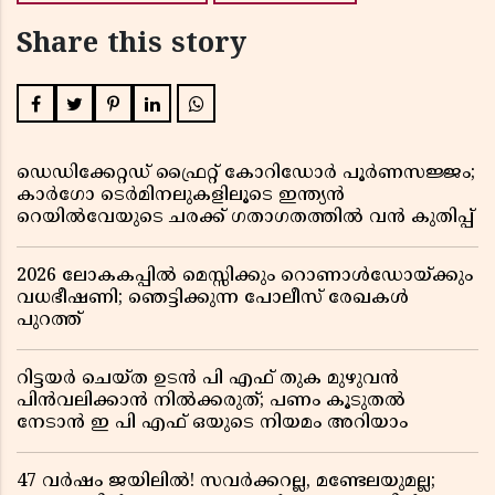
Share this story
ഡെഡിക്കേറ്റഡ് ഫ്രൈറ്റ് കോറിഡോർ പൂർണസജ്ജം;
കാർഗോ ടെർമിനലുകളിലൂടെ ഇന്ത്യൻ
റെയിൽവേയുടെ ചരക്ക് ഗതാഗതത്തിൽ വൻ കുതിപ്പ്
2026 ലോകകപ്പിൽ മെസ്സിക്കും റൊണാൾഡോയ്ക്കും
വധഭീഷണി; ഞെട്ടിക്കുന്ന പോലീസ് രേഖകൾ
പുറത്ത്
റിട്ടയർ ചെയ്ത ഉടൻ പി എഫ് തുക മുഴുവൻ
പിൻവലിക്കാൻ നിൽക്കരുത്; പണം കൂടുതൽ
നേടാൻ ഇ പി എഫ് ഒയുടെ നിയമം അറിയാം
47 വർഷം ജയിലിൽ! സവർക്കറല്ല, മണ്ടേലയുമല്ല;