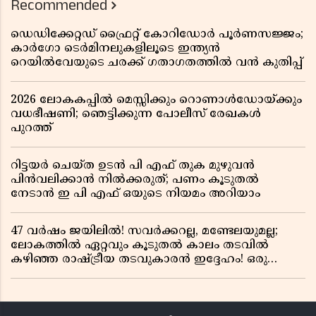
Recommended
ഡെഡിക്കേറ്റഡ് ഫ്രൈറ്റ് കോറിഡോർ പൂർണസജ്ജം;
കാർഗോ ടെർമിനലുകളിലൂടെ ഇന്ത്യൻ
റെയിൽവേയുടെ ചരക്ക് ഗതാഗതത്തിൽ വൻ കുതിപ്പ്
2026 ലോകകപ്പിൽ മെസ്സിക്കും റൊണാൾഡോയ്ക്കും
വധഭീഷണി; ഞെട്ടിക്കുന്ന പോലീസ് രേഖകൾ
പുറത്ത്
റിട്ടയർ ചെയ്ത ഉടൻ പി എഫ് തുക മുഴുവൻ
പിൻവലിക്കാൻ നിൽക്കരുത്; പണം കൂടുതൽ
നേടാൻ ഇ പി എഫ് ഒയുടെ നിയമം അറിയാം
47 വർഷം ജയിലിൽ! സവർക്കറല്ല, മണ്ടേലയുമല്ല;
ലോകത്തിൽ ഏറ്റവും കൂടുതൽ കാലം തടവിൽ
കഴിഞ്ഞ രാഷ്ട്രീയ തടവുകാരൻ ഇദ്ദേഹം! ഒരു
ഇന്ത്യൻ സ്വാതന്ത്ര്യസമര സേനാനിയുടെ വേറിട്ട കഥ