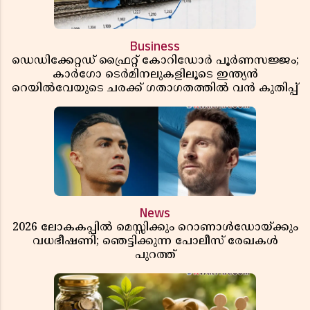
Business
ഡെഡിക്കേറ്റഡ് ഫ്രൈറ്റ് കോറിഡോർ പൂർണസജ്ജം;
കാർഗോ ടെർമിനലുകളിലൂടെ ഇന്ത്യൻ
റെയിൽവേയുടെ ചരക്ക് ഗതാഗതത്തിൽ വൻ കുതിപ്പ്
News
2026 ലോകകപ്പിൽ മെസ്സിക്കും റൊണാൾഡോയ്ക്കും
വധഭീഷണി; ഞെട്ടിക്കുന്ന പോലീസ് രേഖകൾ
പുറത്ത്