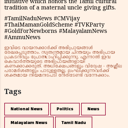
initiative which honors the Tamil cultural
tradition of a maternal uncle giving gifts.
#TamilNaduNews #CMVijay
#ThaiMamanGoldScheme #TVKParty
#GoldForNewborns #MalayalamNews
#AmmuNews
ഇവിടെ വായനക്കാർക്ക് അഭിപ്രായങ്ങൾ
രേഖപ്പെടുത്താം. സ്വതന്ത്രമായ ചിന്തയും അഭിപ്രായ
പ്രകടനവും പ്രോത്സാഹിപ്പിക്കുന്നു. എന്നാൽ ഇവ
കെവാർത്തയുടെ അഭിപ്രായങ്ങളായി
കണക്കാക്കരുത്. അധിക്ഷേപങ്ങളും വിദ്വേഷ - അശ്ലീല
പരാമർശങ്ങളും പാടുള്ളതല്ല. ലംഘിക്കുന്നവർക്ക്
ശക്തമായ നിയമനടപടി നേരിടേണ്ടി വന്നേക്കാം.
Tags
National News
Politics
News
Malayalam News
Tamil Nadu