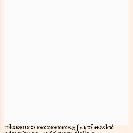
നിയമസഭാ തെരഞ്ഞെടുപ്പ് പത്രികയിൽ