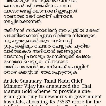
വിജയ്‌യുടെ പാർട്ടിയായ ടിവികെ
ജനങ്ങൾക്ക് നൽകിയ പ്രധാന
വാഗ്ദാനങ്ങളിലൊന്നാണ് ഇപ്പോൾ
ഭരണത്തിലേറിയതിന് പിന്നാലെ
നടപ്പിലാക്കുന്നത്.
തമിഴ്‌നാട് സർക്കാരിൻ്റെ ഈ പുതിയ ക്ഷേമ
പദ്ധതിയെക്കുറിച്ചുള്ള വാർത്ത നിങ്ങളുടെ
സുഹൃത്തുക്കൾക്കും വാട്സാപ്പ്
ഗ്രൂപ്പുകളിലും ഷെയർ ചെയ്യുക. പുതിയ
വാർത്തകൾ അറിയാൻ ഞങ്ങളുടെ
വാട്സാപ്പ് ചാനലും ഫേസ്ബുക്ക് പേജും
ഫോളോ ചെയ്യുക. നിങ്ങളുടെ
അഭിപ്രായങ്ങൾ ഫേസ്ബുക് പോസ്റ്റിന്
താഴെ കമന്റായി രേഖപ്പെടുത്തുക.
Article Summary: Tamil Nadu Chief
Minister Vijay has announced the 'Thai
Maman Gold Scheme' to provide a one-
gram gold ring to newborns in government
hospitals, allocating Rs 755.83 crore for the