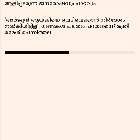
ആളിപ്പടരുന്ന ജനരോഷവും പാഠവും
'അർജുൻ ആയങ്കിയെ വെടിവെക്കാൻ നിർദേശം
നൽകിയിട്ടില്ല'; ഗുണ്ടകൾ പലതും പറയുമെന്ന് മന്ത്രി
രമേശ് ചെന്നിത്തല