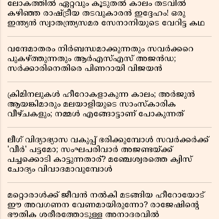
ലോകത്തിൽ ഏറ്റവും കൂടുതൽ കാലം തടവിൽ
കഴിഞ്ഞ രാഷ്ട്രീയ തടവുകാരൻ ഇദ്ദേഹം! ഒരു
ഇന്ത്യൻ സ്വാതന്ത്ര്യസമര സേനാനിയുടെ വേറിട്ട കഥ
വന്ദേമാതരം നിർബന്ധമാക്കുന്നതും സവർക്കറെ
പുകഴ്ത്തുന്നതും ആർഎസ്എസ് അജൻഡ;
സർക്കാരിനെതിരെ പിണറായി വിജയൻ
ക്രിമിനലുകൾ ഹീറോകളാകുന്ന കാലം; അർജുൻ
ആയങ്കിമാരും മലയാളിയുടെ സാംസ്കാരിക
വീഴ്ചകളും; നമ്മൾ എങ്ങോട്ടാണ് പോകുന്നത്
ലീഗ് വിദ്യാഭ്യാസ വകുപ്പ് ഭരിക്കുമ്പോൾ സവർക്കർക്ക്
'വീർ' പട്ടമോ; സംഘപരിവാർ അജണ്ടയ്ക്ക്
പച്ചക്കൊടി കാട്ടുന്നതാര്? മഞ്ചേശ്വരത്തെ ക്വിസ്
ചോദ്യം വിവാദമാവുമ്പോൾ
മറ്റൊരാൾക്ക് ജീവൻ നൽകി മടങ്ങിയ ഹീറോയോട്
ഈ അവഗണന വേണമായിരുന്നോ? രാജേഷിൻ്റെ
ഭൗതിക ശരീരത്തോടുള്ള അനാദരവിൽ