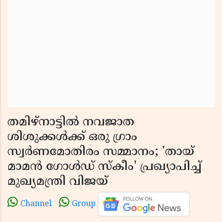
തമിഴ്‌നാട്ടിൽ നവജാത
ശിശുക്കൾക്ക് ഒരു ഗ്രാം
സ്വർണമോതിരം സമ്മാനം; 'തായ്
മാമൻ ഗോൾഡ് സ്കീം' പ്രഖ്യാപിച്ച്
മുഖ്യമന്ത്രി വിജയ്
Channel
Group