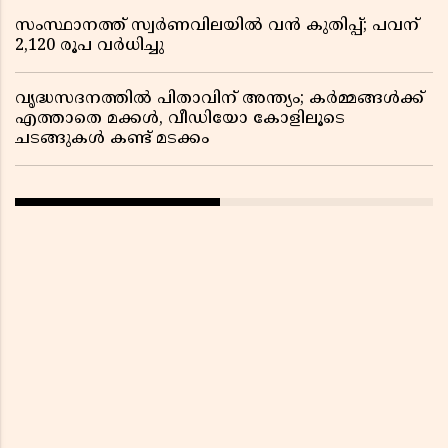
സംസ്ഥാനത്ത് സ്വര്‍ണവിലയില്‍ വന്‍ കുതിപ്പ്; പവന്
2,120 രൂപ വര്‍ധിച്ചു
വൃദ്ധസദനത്തിൽ പിതാവിന് അന്ത്യം; കർമ്മങ്ങൾക്ക്
എത്താതെ മക്കൾ, വീഡിയോ കോളിലൂടെ
ചടങ്ങുകൾ കണ്ട് മടക്കം