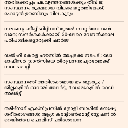
അരിക്കൊപ്പം പലവ്യഞ്ജനങ്ങൾക്കും തീവില;
സംസ്ഥാനം രൂക്ഷമായ വിലക്കയറ്റത്തിലേക്ക്,
ഹോട്ടൽ ഊണിനും വില കൂടും
സൗജന്യ ബീച്ച് ഫിറ്റ്നസ് മുതൽ സാറ്റർഡേ റൺ
വരെ; സന്ദർശകർക്കായി 50-ലേറെ വേനൽക്കാല
പരിപാടികളൊരുക്കി ഷാർജ
ഡൽഹി കേരള ഹൗസിൽ അച്ചടക്ക നടപടി; ലോ
ഓഫീസർ ഗ്രാൻസിയെ തിരുവനന്തപുരത്തേക്ക്
സ്ഥലം മാറ്റി
സംസ്ഥാനത്ത് അതിശക്തമായ മഴ തുടരും; 7
ജില്ലകളിൽ ഓറഞ്ച് അലർട്ട്, 4 ഡാമുകളിൽ റെഡ്
അലർട്ട്
തമിഴ്‌നാട് എക്സ്പ്രസിൽ ട്രോളി ബാഗിൽ മനുഷ്യ
ശരീരഭാഗങ്ങൾ; ആഗ്ര കൻ്റോൺമെൻ്റ് സ്റ്റേഷനിൽ
റെയിൽവേ പൊലീസ് പരിശോധന