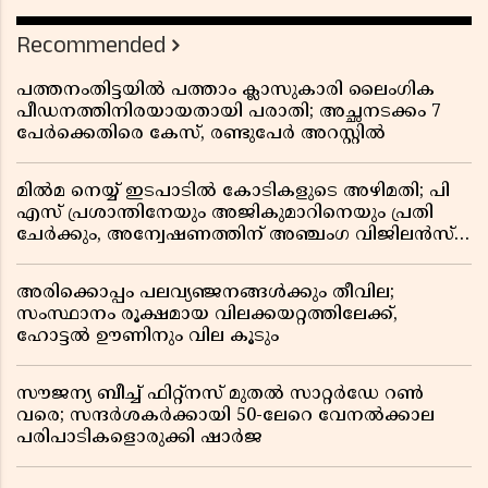
Recommended
പത്തനംതിട്ടയിൽ പത്താം ക്ലാസുകാരി ലൈംഗിക
പീഡനത്തിനിരയായതായി പരാതി; അച്ഛനടക്കം 7
പേർക്കെതിരെ കേസ്, രണ്ടുപേർ അറസ്റ്റിൽ
മിൽമ നെയ്യ് ഇടപാടിൽ കോടികളുടെ അഴിമതി; പി
എസ് പ്രശാന്തിനേയും അജികുമാറിനെയും പ്രതി
ചേർക്കും, അന്വേഷണത്തിന് അഞ്ചംഗ വിജിലൻസ്
സംഘം
അരിക്കൊപ്പം പലവ്യഞ്ജനങ്ങൾക്കും തീവില;
സംസ്ഥാനം രൂക്ഷമായ വിലക്കയറ്റത്തിലേക്ക്,
ഹോട്ടൽ ഊണിനും വില കൂടും
സൗജന്യ ബീച്ച് ഫിറ്റ്നസ് മുതൽ സാറ്റർഡേ റൺ
വരെ; സന്ദർശകർക്കായി 50-ലേറെ വേനൽക്കാല
പരിപാടികളൊരുക്കി ഷാർജ