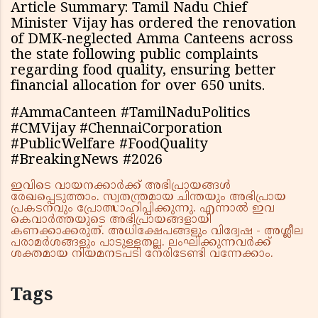
Article Summary: Tamil Nadu Chief
Minister Vijay has ordered the renovation
of DMK-neglected Amma Canteens across
the state following public complaints
regarding food quality, ensuring better
financial allocation for over 650 units.
#AmmaCanteen #TamilNaduPolitics
#CMVijay #ChennaiCorporation
#PublicWelfare #FoodQuality
#BreakingNews #2026
ഇവിടെ വായനക്കാർക്ക് അഭിപ്രായങ്ങൾ
രേഖപ്പെടുത്താം. സ്വതന്ത്രമായ ചിന്തയും അഭിപ്രായ
പ്രകടനവും പ്രോത്സാഹിപ്പിക്കുന്നു. എന്നാൽ ഇവ
കെവാർത്തയുടെ അഭിപ്രായങ്ങളായി
കണക്കാക്കരുത്. അധിക്ഷേപങ്ങളും വിദ്വേഷ - അശ്ലീല
പരാമർശങ്ങളും പാടുള്ളതല്ല. ലംഘിക്കുന്നവർക്ക്
ശക്തമായ നിയമനടപടി നേരിടേണ്ടി വന്നേക്കാം.
Tags