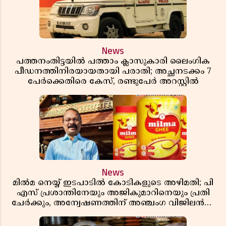
News
പത്തനംതിട്ടയിൽ പത്താം ക്ലാസുകാരി ലൈംഗിക
പീഡനത്തിനിരയായതായി പരാതി; അച്ഛനടക്കം 7
പേർക്കെതിരെ കേസ്, രണ്ടുപേർ അറസ്റ്റിൽ
News
മിൽമ നെയ്യ് ഇടപാടിൽ കോടികളുടെ അഴിമതി; പി
എസ് പ്രശാന്തിനേയും അജികുമാറിനെയും പ്രതി
ചേർക്കും, അന്വേഷണത്തിന് അഞ്ചംഗ വിജിലൻസ്
സംഘം