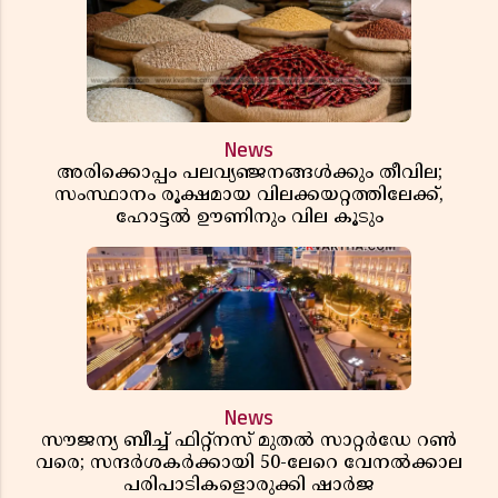
News
അരിക്കൊപ്പം പലവ്യഞ്ജനങ്ങൾക്കും തീവില;
സംസ്ഥാനം രൂക്ഷമായ വിലക്കയറ്റത്തിലേക്ക്,
ഹോട്ടൽ ഊണിനും വില കൂടും
News
സൗജന്യ ബീച്ച് ഫിറ്റ്നസ് മുതൽ സാറ്റർഡേ റൺ
വരെ; സന്ദർശകർക്കായി 50-ലേറെ വേനൽക്കാല
പരിപാടികളൊരുക്കി ഷാർജ