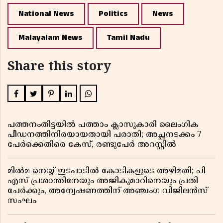
National News
Politics
News
Malayalam News
Tamil Nadu
Share this story
പത്തനംതിട്ടയിൽ പത്താം ക്ലാസുകാരി ലൈംഗിക
പീഡനത്തിനിരയായതായി പരാതി; അച്ഛനടക്കം 7
പേർക്കെതിരെ കേസ്, രണ്ടുപേർ അറസ്റ്റിൽ
മിൽമ നെയ്യ് ഇടപാടിൽ കോടികളുടെ അഴിമതി; പി
എസ് പ്രശാന്തിനേയും അജികുമാറിനെയും പ്രതി
ചേർക്കും, അന്വേഷണത്തിന് അഞ്ചംഗ വിജിലൻസ്
സംഘം