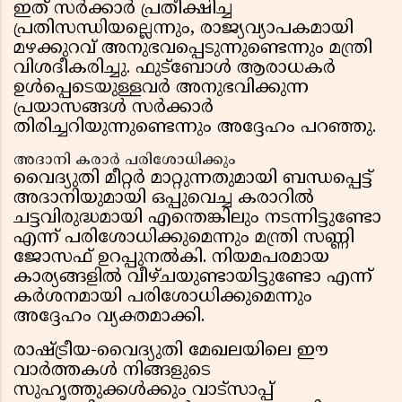
ഇത് സർക്കാർ പ്രതീക്ഷിച്ച
പ്രതിസന്ധിയല്ലെന്നും, രാജ്യവ്യാപകമായി
മഴക്കുറവ് അനുഭവപ്പെടുന്നുണ്ടെന്നും മന്ത്രി
വിശദീകരിച്ചു. ഫുട്ബോൾ ആരാധകർ
ഉൾപ്പെടെയുള്ളവർ അനുഭവിക്കുന്ന
പ്രയാസങ്ങൾ സർക്കാർ
തിരിച്ചറിയുന്നുണ്ടെന്നും അദ്ദേഹം പറഞ്ഞു.
അദാനി കരാർ പരിശോധിക്കും
വൈദ്യുതി മീറ്റർ മാറ്റുന്നതുമായി ബന്ധപ്പെട്ട്
അദാനിയുമായി ഒപ്പുവെച്ച കരാറിൽ
ചട്ടവിരുദ്ധമായി എന്തെങ്കിലും നടന്നിട്ടുണ്ടോ
എന്ന് പരിശോധിക്കുമെന്നും മന്ത്രി സണ്ണി
ജോസഫ് ഉറപ്പുനൽകി. നിയമപരമായ
കാര്യങ്ങളിൽ വീഴ്ചയുണ്ടായിട്ടുണ്ടോ എന്ന്
കർശനമായി പരിശോധിക്കുമെന്നും
അദ്ദേഹം വ്യക്തമാക്കി.
രാഷ്ട്രീയ-വൈദ്യുതി മേഖലയിലെ ഈ
വാർത്തകൾ നിങ്ങളുടെ
സുഹൃത്തുക്കൾക്കും വാട്സാപ്പ്