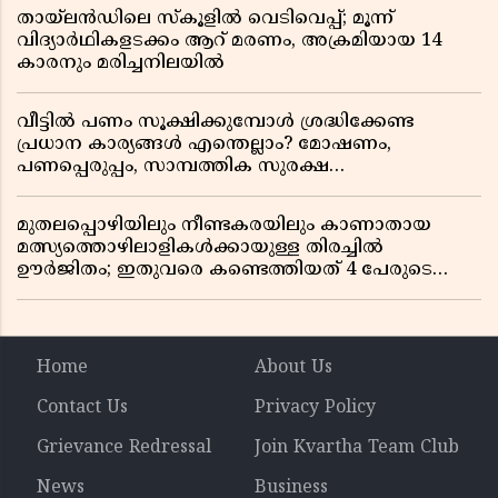
തായ്‌ലൻഡിലെ സ്‌കൂളിൽ വെടിവെപ്പ്; മൂന്ന്
വിദ്യാർഥികളടക്കം ആറ് മരണം, അക്രമിയായ 14
കാരനും മരിച്ചനിലയിൽ
വീട്ടിൽ പണം സൂക്ഷിക്കുമ്പോൾ ശ്രദ്ധിക്കേണ്ട
പ്രധാന കാര്യങ്ങൾ എന്തെല്ലാം? മോഷണം,
പണപ്പെരുപ്പം, സാമ്പത്തിക സുരക്ഷ
എന്നിവയെക്കുറിച്ച് അറിയാം
മുതലപ്പൊഴിയിലും നീണ്ടകരയിലും കാണാതായ
മത്സ്യത്തൊഴിലാളികൾക്കായുള്ള തിരച്ചിൽ
ഊർജിതം; ഇതുവരെ കണ്ടെത്തിയത് 4 പേരുടെ
മൃതദേഹങ്ങൾ
Home
About Us
Contact Us
Privacy Policy
Grievance Redressal
Join Kvartha Team Club
News
Business