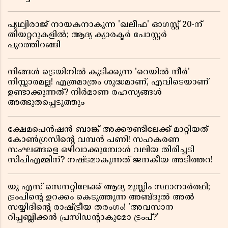
പൃഥ്വിരാജ് നായകനാകുന്ന 'ഖലീഫ' ഓഗസ്റ്റ് 20-ന്
തിയറ്ററുകളിൽ; ആദ്യ ക്യാരക്ടർ പോസ്റ്റർ
പുറത്തിറങ്ങി
നിങ്ങൾ ട്രെയിനിൽ കുടിക്കുന്ന 'റെയിൽ നീർ'
നിസ്സാരമല്ല! എത്രമാത്രം ശുദ്ധമാണ്, എവിടെയാണ്
ഉണ്ടാക്കുന്നത്? നിർമാണ രഹസ്യങ്ങൾ
അത്ഭുതപ്പെടുത്തും
ക്ഷേമപെൻഷൻ ബാങ്ക് അക്കൗണ്ടിലേക്ക് മാറ്റിയത്
കോൺഗ്രസിന്റെ വമ്പൻ പണി! സഹകരണ
സംഘങ്ങളെ ഒഴിവാക്കുമ്പോൾ വലിയ തിരിച്ചടി
സിപിഎമ്മിന്? നഷ്ടമാകുന്നത് ജനകീയ അടിത്തറ!
യു എസ് സെനറ്റിലേക്ക് ആദ്യ മുസ്ലിം സ്ഥാനാർത്ഥി;
ട്രംപിന്റെ ഉറക്കം കെടുത്തുന്ന അബ്ദുൽ അൽ
സയ്യിദിന്റെ രാഷ്ട്രീയ തരംഗം! 'അവസാന
റിപ്പബ്ലിക്കൻ പ്രസിഡന്റാകുമോ ട്രംപ്?'