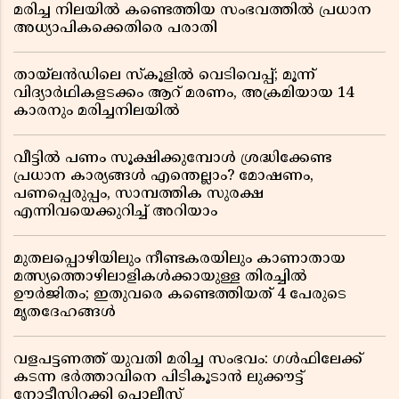
മരിച്ച നിലയിൽ കണ്ടെത്തിയ സംഭവത്തിൽ പ്രധാന
അധ്യാപികക്കെതിരെ പരാതി
തായ്‌ലൻഡിലെ സ്‌കൂളിൽ വെടിവെപ്പ്; മൂന്ന്
വിദ്യാർഥികളടക്കം ആറ് മരണം, അക്രമിയായ 14
കാരനും മരിച്ചനിലയിൽ
വീട്ടിൽ പണം സൂക്ഷിക്കുമ്പോൾ ശ്രദ്ധിക്കേണ്ട
പ്രധാന കാര്യങ്ങൾ എന്തെല്ലാം? മോഷണം,
പണപ്പെരുപ്പം, സാമ്പത്തിക സുരക്ഷ
എന്നിവയെക്കുറിച്ച് അറിയാം
മുതലപ്പൊഴിയിലും നീണ്ടകരയിലും കാണാതായ
മത്സ്യത്തൊഴിലാളികൾക്കായുള്ള തിരച്ചിൽ
ഊർജിതം; ഇതുവരെ കണ്ടെത്തിയത് 4 പേരുടെ
മൃതദേഹങ്ങൾ
വളപട്ടണത്ത് യുവതി മരിച്ച സംഭവം: ഗൾഫിലേക്ക്
കടന്ന ഭർത്താവിനെ പിടികൂടാൻ ലുക്കൗട്ട്
നോട്ടീസിറക്കി പൊലീസ്