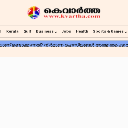
d
Kerala
Gulf
Business
Jobs
Health
Sports & Games