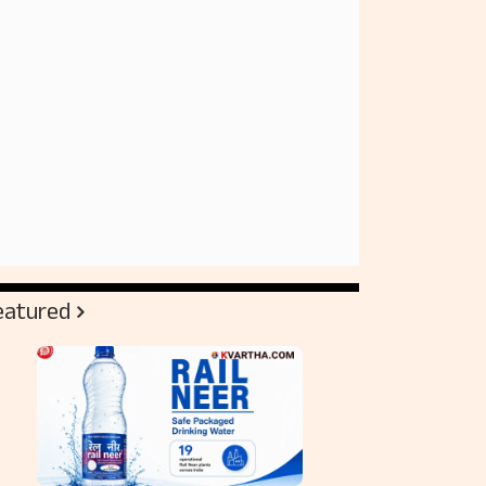
eatured