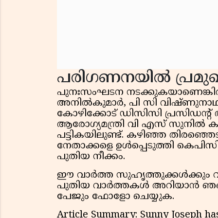
പരിഗണനയിൽ പ്രമു
പുനഃസംഘടന നടക്കുകയാണെങ്കിൽ 
അനിൽകുമാർ, പി സി വിഷ്ണുനാഥ് 
കോഴിക്കോട് ഡിസിസി പ്രസിഡന്റ് 
ആരോഗ്യമന്ത്രി വി എസ് സുനിൽ 
പട്ടികയിലുണ്ട്. കഴിഞ്ഞ തിരഞ്
നേതാക്കളെ ഉൾപ്പെടുത്തി കെപ
പുതിയ നീക്കം.
ഈ വാർത്ത സുഹൃത്തുക്കൾക്കും വാട
പുതിയ വാർത്തകൾ അറിയാൻ ഞങ്ങള
പേജും ഫോളോ ചെയ്യുക.
Article Summary: Sunny Joseph has