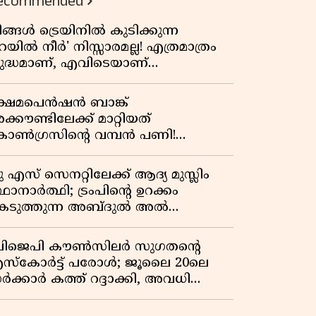
ecommended
ിങ്ങൾ ട്രെയിനിൽ കുടിക്കുന്ന
െയിൽ നീർ' നിസ്സാരമല്ല! എത്രമാത്രം
ുദ്ധമാണ്, എവിടെയാണ്
ണ്ടാക്കുന്നത്? നിർമാണ രഹസ്യങ്ങൾ
ത്ഭുതപ്പെടുത്തും
്ഷേമപെൻഷൻ ബാങ്ക്
്കൗണ്ടിലേക്ക് മാറ്റിയത്
ോൺഗ്രസിന്റെ വമ്പൻ പണി!
ഹകരണ സംഘങ്ങളെ
ഴിവാക്കുമ്പോൾ വലിയ തിരിച്ചടി
ു എസ് സെനറ്റിലേക്ക് ആദ്യ മുസ്ലിം
ിപിഎമ്മിന്? നഷ്ടമാകുന്നത് ജനകീയ
ഥാനാർത്ഥി; ട്രംപിന്റെ ഉറക്കം
ടിത്തറ!
െടുത്തുന്ന അബ്ദുൽ അൽ
്യിദിന്റെ രാഷ്ട്രീയ തരംഗം!
അവസാന റിപ്പബ്ലിക്കൻ
ിജെപി കൗൺസിലർ സുഗതന്റെ
രസിഡന്റാകുമോ ട്രംപ്?'
സ്‌കോർട്ട് പരോൾ; ജൂലൈ 20ലെ
ർക്കാർ കത്ത് റദ്ദാക്കി, അവധി
യലിലെ വീഴ്ചകളിൽ മുഖ്യമന്ത്രിയുടെ
ഫീസ് അന്വേഷണത്തിന് ഉത്തരവിട്ടു