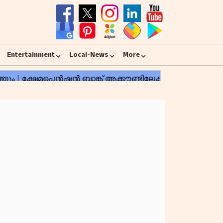
Entertainment
Local-News
More