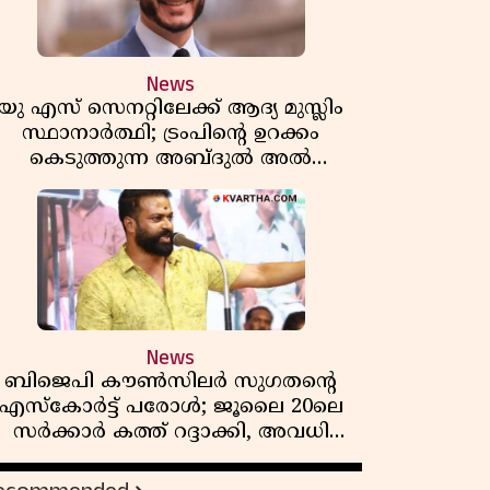
News
യു എസ് സെനറ്റിലേക്ക് ആദ്യ മുസ്ലിം
സ്ഥാനാർത്ഥി; ട്രംപിന്റെ ഉറക്കം
കെടുത്തുന്ന അബ്ദുൽ അൽ
സയ്യിദിന്റെ രാഷ്ട്രീയ തരംഗം!
'അവസാന റിപ്പബ്ലിക്കൻ
പ്രസിഡന്റാകുമോ ട്രംപ്?'
News
ബിജെപി കൗൺസിലർ സുഗതന്റെ
എസ്‌കോർട്ട് പരോൾ; ജൂലൈ 20ലെ
സർക്കാർ കത്ത് റദ്ദാക്കി, അവധി
യലിലെ വീഴ്ചകളിൽ മുഖ്യമന്ത്രിയുടെ
ഫീസ് അന്വേഷണത്തിന് ഉത്തരവിട്ടു