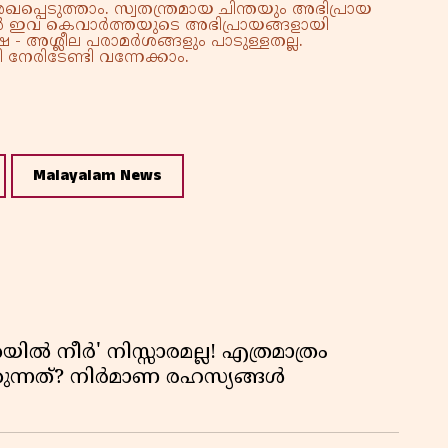
്പെടുത്താം. സ്വതന്ത്രമായ ചിന്തയും അഭിപ്രായ
്നാൽ ഇവ കെവാർത്തയുടെ അഭിപ്രായങ്ങളായി
 - അശ്ലീല പരാമർശങ്ങളും പാടുള്ളതല്ല.
നേരിടേണ്ടി വന്നേക്കാം.
Malayalam News
യിൽ നീർ' നിസ്സാരമല്ല! എത്രമാത്രം
കുന്നത്? നിർമാണ രഹസ്യങ്ങൾ