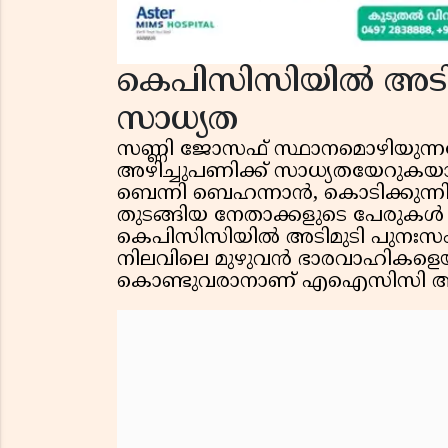
കെപിസിസിയിൽ അടിമ
സാധ്യത
സണ്ണി ജോസഫ് സ്ഥാനമൊഴിയുന
അഴിച്ചുപണിക്ക് സാധ്യതയേറുകയാ
ബെന്നി ബെഹന്നാൻ, കൊടിക്കുന്
തുടങ്ങിയ നേതാക്കളുടെ പേരുകൾ സ
കെപിസിസിയിൽ അടിമുടി പുനഃസം
നിലവിലെ മുഴുവൻ ഭാരവാഹികളെയു
കൊണ്ടുവരാനാണ് എഐസിസി ആലോ