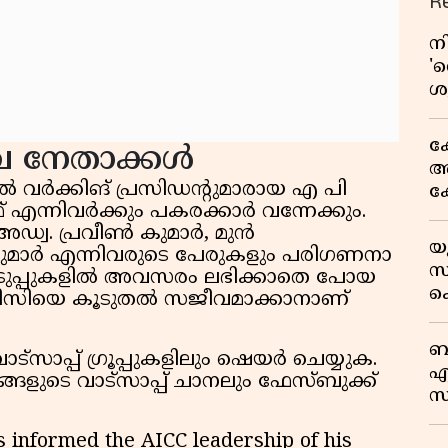
R
ന
'റ
ശ
ഉ
അ
ക
ഖ നേതാക്കൾ
അക
വർക്കിങ് പ്രസിഡന്റുമാരായ എ പി
ക
എന്നിവർക്കും പകരക്കാർ വന്നേക്കും.
സ
അഡ്വ. പ്രവീൺ കുമാർ, മുൻ
ഒ
യ
കുമാർ എന്നിവരുടെ പേരുകളും പരിഗണനാ
സ
സ്
ഞെടുപ്പുകളിൽ അവസരം ലഭിക്കാതെ പോയ
അ
ക
ിസിസിയെ കൂടുതൽ സജീവമാക്കാനാണ്
സയ
'
ബ
്സാപ്പ് ഗ്രൂപ്പുകളിലും ഷെയർ ചെയ്യുക.
പ്
എ
ുടെ വാട്സാപ്പ് ചാനലും ഫേസ്ബുക്ക്
സ
ഫ
 informed the AICC leadership of his
ഓ