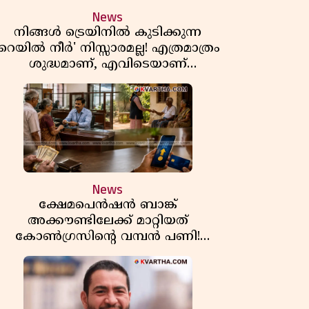
News
നിങ്ങൾ ട്രെയിനിൽ കുടിക്കുന്ന
'റെയിൽ നീർ' നിസ്സാരമല്ല! എത്രമാത്രം
ശുദ്ധമാണ്, എവിടെയാണ്
ണ്ടാക്കുന്നത്? നിർമാണ രഹസ്യങ്ങൾ
അത്ഭുതപ്പെടുത്തും
News
ക്ഷേമപെൻഷൻ ബാങ്ക്
അക്കൗണ്ടിലേക്ക് മാറ്റിയത്
കോൺഗ്രസിന്റെ വമ്പൻ പണി!
സഹകരണ സംഘങ്ങളെ
ഒഴിവാക്കുമ്പോൾ വലിയ തിരിച്ചടി
ിപിഎമ്മിന്? നഷ്ടമാകുന്നത് ജനകീയ
അടിത്തറ!