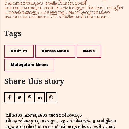
കെവാർത്തയുടെ അഭിപ്രായങ്ങളായി
കണക്കാക്കരുത്. അധിക്ഷേപങ്ങളും വിദ്വേഷ - അശ്ലീല
പരാമർശങ്ങളും പാടുള്ളതല്ല. ലംഘിക്കുന്നവർക്ക്
ശക്തമായ നിയമനടപടി നേരിടേണ്ടി വന്നേക്കാം.
Tags
Politics
Kerala News
News
Malayalam News
Share this story
‘വിദേശ ഫണ്ടുകൾ അമേരിക്കയും
നിയന്ത്രിക്കുന്നുണ്ടല്ലോ’; എഫ്സിആർഎ ബില്ലിലെ
യുഎസ് വിമർശനങ്ങൾക്ക് മറുപടിയുമായി ഇന്ത്യ