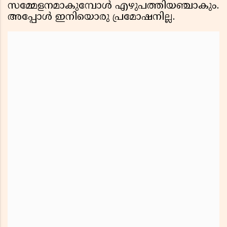
സമ്മേളനമാകുമ്പോൾ എഴുപത്തിയഞ്ചാകും.
അപ്പോൾ ഇനിയൊരു പ്രമോഷനില്ല.