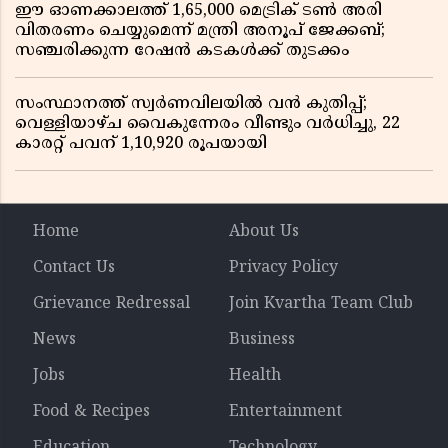
ഈ ഓണക്കാലത്ത് 1,65,000 മെട്രിക് ടൺ അരി
വിതരണം ചെയ്യുമെന്ന് മന്ത്രി അനൂപ് ജേക്കബ്;
സഞ്ചരിക്കുന്ന റേഷൻ കടകൾക്ക് തുടക്കം
സംസ്ഥാനത്ത് സ്വർണവിലയിൽ വൻ കുതിപ്പ്;
വെള്ളിയാഴ്ച വൈകുന്നേരം വീണ്ടും വർധിച്ചു, 22
കാരറ്റ് പവന് 1,10,920 രൂപയായി
Home
About Us
Contact Us
Privacy Policy
Grievance Redressal
Join Kvartha Team Club
News
Business
Jobs
Health
Food & Recipes
Entertainment
Education
Technology