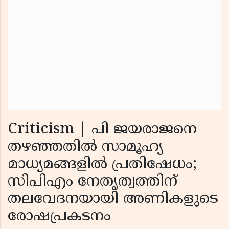
Criticism | പി ജയരാജനെ
തഴഞ്ഞതിൽ സാമൂഹ്യ
മാധ്യമങ്ങളിൽ പ്രതിഷേധം;
സിപിഎം നേതൃത്വത്തിന്
തലവേദനയായി അണികളുടെ
രോഷപ്രകടനം