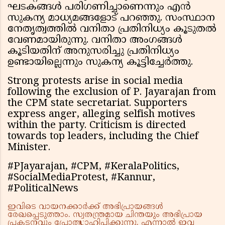
ഘടകങ്ങൾ പരിഗണിച്ചാണെന്നും എൻ
സുകന്യ മാധ്യമങ്ങളോട് പറഞ്ഞു. സംസ്ഥാന
നേതൃത്വത്തിൽ വനിതാ പ്രതിനിധ്യം കൂടുതൽ
വേണമായിരുന്നു. വനിതാ അംഗങ്ങൾ
കൂടിയതിന് അനുസരിച്ചു പ്രതിനിധ്യം
ഉണ്ടായില്ലെന്നും സുകന്യ കൂട്ടിച്ചേർത്തു.
Strong protests arise in social media
following the exclusion of P. Jayarajan from
the CPM state secretariat. Supporters
express anger, alleging selfish motives
within the party. Criticism is directed
towards top leaders, including the Chief
Minister.
#PJayarajan, #CPM, #KeralaPolitics,
#SocialMediaProtest, #Kannur,
#PoliticalNews
ഇവിടെ വായനക്കാർക്ക് അഭിപ്രായങ്ങൾ
രേഖപ്പെടുത്താം. സ്വതന്ത്രമായ ചിന്തയും അഭിപ്രായ
പ്രകടനവും പ്രോത്സാഹിപ്പിക്കുന്നു. എന്നാൽ ഇവ