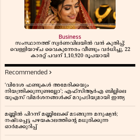
Business
സംസ്ഥാനത്ത് സ്വർണവിലയിൽ വൻ കുതിപ്പ്;
വെള്ളിയാഴ്ച വൈകുന്നേരം വീണ്ടും വർധിച്ചു, 22
കാരറ്റ് പവന് 1,10,920 രൂപയായി
Recommended
‘വിദേശ ഫണ്ടുകൾ അമേരിക്കയും
നിയന്ത്രിക്കുന്നുണ്ടല്ലോ’; എഫ്സിആർഎ ബില്ലിലെ
യുഎസ് വിമർശനങ്ങൾക്ക് മറുപടിയുമായി ഇന്ത്യ
മണ്ണിൽ പിറന്ന് മണ്ണിലേക്ക് മടങ്ങുന്ന മനുഷ്യൻ;
നഷ്ടപ്പെട്ട പഴയകാലത്തിൻ്റെ മധുരിക്കുന്ന
ഓർമക്കുറിപ്പ്