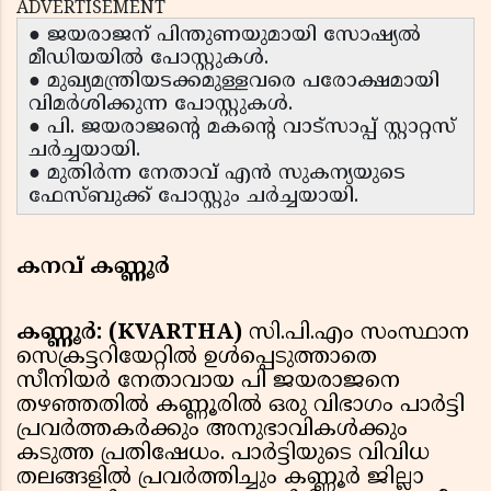
ADVERTISEMENT
● ജയരാജന് പിന്തുണയുമായി സോഷ്യൽ
മീഡിയയിൽ പോസ്റ്റുകൾ.
● മുഖ്യമന്ത്രിയടക്കമുള്ളവരെ പരോക്ഷമായി
വിമർശിക്കുന്ന പോസ്റ്റുകൾ.
● പി. ജയരാജൻ്റെ മകൻ്റെ വാട്സാപ്പ് സ്റ്റാറ്റസ്
ചർച്ചയായി.
● മുതിർന്ന നേതാവ് എൻ സുകന്യയുടെ
ഫേസ്ബുക്ക് പോസ്റ്റും ചർച്ചയായി.
കനവ് കണ്ണൂർ
കണ്ണൂര്‍: (KVARTHA)
സി.പി.എം സംസ്ഥാന
സെക്രട്ടറിയേറ്റിൽ ഉൾപ്പെടുത്താതെ
സീനിയർ നേതാവായ പി ജയരാജനെ
തഴഞ്ഞതിൽ കണ്ണൂരിൽ ഒരു വിഭാഗം പാർട്ടി
പ്രവർത്തകർക്കും അനുഭാവികൾക്കും
കടുത്ത പ്രതിഷേധം. പാർട്ടിയുടെ വിവിധ
തലങ്ങളിൽ പ്രവർത്തിച്ചും കണ്ണൂർ ജില്ലാ