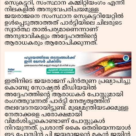
സെക്രട്ടറി, സംസ്ഥാന കമ്മിറ്റിയംഗം എന്നീ
നിലകളിൽ അനുഭവപരിചയമുള്ള
ജയരാജനെ സംസ്ഥാന സെക്രട്ടറിയേറ്റിൽ
ഉൾപ്പെടുത്താത്തത് പാർട്ടിയിലെ ചിലരുടെ
സ്വാർത്ഥ താൽപര്യമാണെന്നാണ്
അനുഭാവികളും അദ്ദേഹത്തിൻ്റെ
ആരാധകരും ആരോപിക്കുന്നത്.
ഇതിനിടെ ജയരാജന് പിൻതുണ പ്രഖ്യാപിച്ചു
കൊണ്ടു സോഷ്യൽ മീഡിയയിൽ
അദ്ദേഹത്തിൻ്റെ ആരാധകർ പോസ്റ്റുമായി
രംഗത്തുവന്നത് പാർട്ടി നേതൃത്വത്തിന്
തലവേദനയായിട്ടുണ്ട്. മുഖ്യമന്ത്രിയടക്കമുള്ള
നേതാക്കളെ പരോക്ഷമായി
വിമർശിച്ചുകൊണ്ടാണ് പോസ്റ്റുകൾ
നിറയുന്നത്. പ്രശാന്ത് കൈ തെരിയെന്നയാൾ
ഇട്ട പോസ്റ്റിൻ പി ജയരാജൻ്റെ മകൻ ജയിൻ