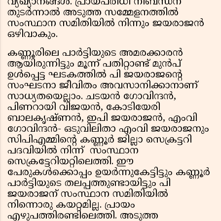
വ്യഖ്യാനങ്ങൾ. പ്രായപരിധി നിബന്ധന
തുടർന്നാൽ അടുത്ത സമ്മേളനത്തിൽ
സംസ്ഥാന സമിതിയിൽ നിന്നും ജയരാജൻ
ഒഴിവാകും.
കണ്ണൂരിലെ പാർട്ടിയുടെ അമരക്കാരൻ
ആയിരുന്നിട്ടും മൂന്ന് പതിറ്റാണ്ട് മുൻപ്
ഉൾപ്പെട്ട ഘടകത്തിൽ പി ജയരാജന്റെ
സംഘടനാ ജീവിതം അവസാനിക്കാനാണ്
സാധ്യതയെല്ലാം. ചടയൻ ഗോവിന്ദൻ,
പിണറായി വിജയൻ, കോടിയേരി
ബാലകൃഷ്ണൻ, ഇപി ജയരാജൻ, എംവി
ഗോവിന്ദൻ- ഒടുവിലിതാ എംവി ജയരാജനും
സിപിഎമ്മിന്‍റെ കണ്ണൂർ ജില്ലാ സെക്രട്ടറി
പദവിയിൽ നിന്ന് സംസ്ഥാന
സെക്രട്ടേറിയറ്റിലെത്തി. ഈ
പേരുകൾക്കൊപ്പം ഉയർന്നുകേട്ടിട്ടും കണ്ണൂർ
പാർട്ടിയുടെ തലപ്പത്തുണ്ടായിട്ടും പി
ജയരാജന് സംസ്ഥാന സമിതിയിൽ
നിന്നൊരു കയറ്റമില്ല. പ്രായം
എഴുപത്തിരണ്ടിലെത്തി. അടുത്ത