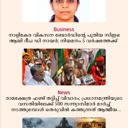
Business
നാളികേര വികസന ബോർഡിൻ്റെ പുതിയ സിഇഒ
ആയി ദീപ ഡി നായർ; നിയമനം 5 വർഷത്തേക്ക് ​​​​​​​
News
രാമക്ഷേത്ര ഫണ്ട് തട്ടിപ്പ് വിവാദം; പ്രധാനമന്ത്രിയുടെ
വസതിയിലേക്ക് 500 സന്ന്യാസിമാർ മാർച്ച്
നടത്തുമ്പോൾ തെരുവിൽ കത്തുന്നത് ആത്മീയ
രോഷം