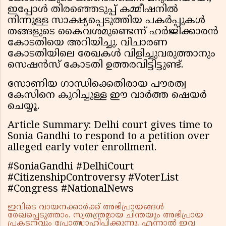
ഇപ്പോൾ തിരഞ്ഞെടുപ്പ് കമ്മീഷനിൽ
നിന്നുള്ള സാക്ഷ്യപ്പെടുത്തിയ പകർപ്പുകൾ
തങ്ങളുടെ കൈവശമുണ്ടെന്ന് ഹർജിക്കാരൻ
കോടതിയെ അറിയിച്ചു. വിചാരണ
കോടതിയിലെ രേഖകൾ വിളിച്ചുവരുത്താനും
സെഷൻസ് കോടതി ഉത്തരവിട്ടിട്ടുണ്ട്.
സോണിയ ഗാന്ധിക്കെതിരായ പൗരത്വ
കേസിനെ കുറിച്ചുള്ള ഈ വാർത്ത ഷെയർ
ചെയ്യൂ.
Article Summary: Delhi court gives time to
Sonia Gandhi to respond to a petition over
alleged early voter enrollment.
#SoniaGandhi #DelhiCourt
#CitizenshipControversy #VoterList
#Congress #NationalNews
ഇവിടെ വായനക്കാർക്ക് അഭിപ്രായങ്ങൾ
രേഖപ്പെടുത്താം. സ്വതന്ത്രമായ ചിന്തയും അഭിപ്രായ
പ്രകടനവും പ്രോത്സാഹിപ്പിക്കുന്നു. എന്നാൽ ഇവ