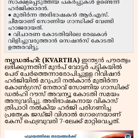
സാക്ഷ്യപ്പെടുത്തിയ പകർപ്പുകൾ ഉണ്ടെന്ന്
ഹർജിക്കാരൻ.
● മുതിർന്ന അഭിഭാഷകൻ ആർ.എസ്.
ചീമയാണ് സോണിയ ഗാന്ധിക്ക് വേണ്ടി
ഹാജരായത്.
● വിചാരണ കോടതിയിലെ രേഖകൾ
വിളിച്ചുവരുത്താൻ സെഷൻസ് കോടതി
ഉത്തരവിട്ടു.
ന്യൂഡൽഹി: (KVARTHA)
ഇന്ത്യൻ പൗരത്വം
ലഭിക്കുന്നതിന് മുൻപ് വോട്ടർ പട്ടികയിൽ
പേര് ചേർത്തെന്നാരോപിച്ചുളള റിവിഷൻ
ഹർജിയിൽ മറുപടി നൽകാൻ മുതിർന്ന
കോൺഗ്രസ് നേതാവ് സോണിയ ഗാന്ധിക്ക്
ഡൽഹി റൗസ് അവന്യൂ കോടതി സമയം
അനുവദിച്ചു. അഭിഭാഷകനായ വികാസ്
ത്രിപാഠി നൽകിയ ഹർജി പരിഗണിച്ച
പ്രത്യേക ജഡ്ജി വിശാൽ ഗോഗ്നെയാണ്
കേസ് ഫെബ്രുവരി 7-ലേക്ക് മാറ്റിവെച്ചത്.