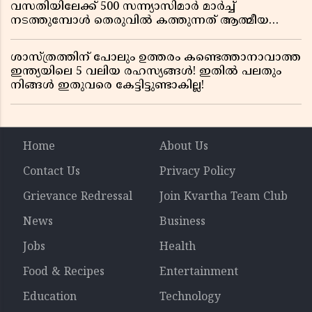
വസതിയിലേക്ക് 500 സന്ന്യാസിമാർ മാർച്ച്
നടത്തുമ്പോൾ തെരുവിൽ കത്തുന്നത് ആത്മീയ
രോഷം
ശാസ്ത്രത്തിന് പോലും ഉത്തരം കണ്ടെത്താനാവാത്ത
ഇന്ത്യയിലെ 5 വലിയ രഹസ്യങ്ങൾ! ഇതിൽ പലതും
നിങ്ങൾ ഇതുവരെ കേട്ടിട്ടുണ്ടാകില്ല!
Home
About Us
Contact Us
Privacy Policy
Grievance Redressal
Join Kvartha Team Club
News
Business
Jobs
Health
Food & Recipes
Entertainment
Education
Technology