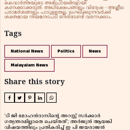
കെവാർത്തയുടെ അഭിപ്രായങ്ങളായി
കണക്കാക്കരുത്. അധിക്ഷേപങ്ങളും വിദ്വേഷ - അശ്ലീല
പരാമർശങ്ങളും പാടുള്ളതല്ല. ലംഘിക്കുന്നവർക്ക്
ശക്തമായ നിയമനടപടി നേരിടേണ്ടി വന്നേക്കാം.
Tags
National News
Politics
News
Malayalam News
Share this story
‘ടി ജി മോഹൻദാസിൻ്റെ അറസ്റ്റ് സർക്കാർ
ഗത്യന്തരമില്ലാതെ ചെയ്തത്’; അർജുൻ ആയങ്കി
വിഷയത്തിലും പ്രതികരിച്ച് ഇ പി ജയരാജൻ