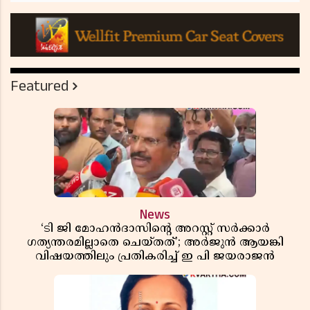
Featured
News
‘ടി ജി മോഹൻദാസിൻ്റെ അറസ്റ്റ് സർക്കാർ
ഗത്യന്തരമില്ലാതെ ചെയ്തത്’; അർജുൻ ആയങ്കി
വിഷയത്തിലും പ്രതികരിച്ച് ഇ പി ജയരാജൻ