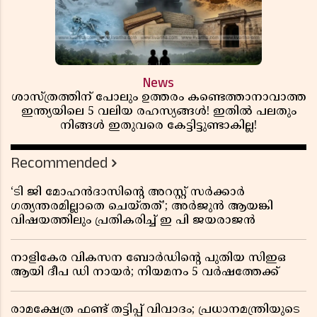
News
ശാസ്ത്രത്തിന് പോലും ഉത്തരം കണ്ടെത്താനാവാത്ത
ഇന്ത്യയിലെ 5 വലിയ രഹസ്യങ്ങൾ! ഇതിൽ പലതും
നിങ്ങൾ ഇതുവരെ കേട്ടിട്ടുണ്ടാകില്ല!
Recommended
‘ടി ജി മോഹൻദാസിൻ്റെ അറസ്റ്റ് സർക്കാർ
ഗത്യന്തരമില്ലാതെ ചെയ്തത്’; അർജുൻ ആയങ്കി
വിഷയത്തിലും പ്രതികരിച്ച് ഇ പി ജയരാജൻ
നാളികേര വികസന ബോർഡിൻ്റെ പുതിയ സിഇഒ
ആയി ദീപ ഡി നായർ; നിയമനം 5 വർഷത്തേക്ക് ​​​​​​​
രാമക്ഷേത്ര ഫണ്ട് തട്ടിപ്പ് വിവാദം; പ്രധാനമന്ത്രിയുടെ