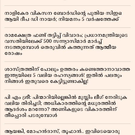
നാളികേര വികസന ബോർഡിൻ്റെ പുതിയ സിഇഒ
ആയി ദീപ ഡി നായർ; നിയമനം 5 വർഷത്തേക്ക് ​​​​​​​
രാമക്ഷേത്ര ഫണ്ട് തട്ടിപ്പ് വിവാദം; പ്രധാനമന്ത്രിയുടെ
വസതിയിലേക്ക് 500 സന്ന്യാസിമാർ മാർച്ച്
നടത്തുമ്പോൾ തെരുവിൽ കത്തുന്നത് ആത്മീയ
രോഷം
ശാസ്ത്രത്തിന് പോലും ഉത്തരം കണ്ടെത്താനാവാത്ത
ഇന്ത്യയിലെ 5 വലിയ രഹസ്യങ്ങൾ! ഇതിൽ പലതും
നിങ്ങൾ ഇതുവരെ കേട്ടിട്ടുണ്ടാകില്ല!
പി എം ശ്രീ: പിന്മാറിയില്ലെങ്കിൽ മുസ്ലിം ലീഗ് നേരിടുക
വലിയ തിരിച്ചടി; അധികാരത്തിന്റെ മധുരത്തിൽ
ആദർശം മറന്നോ? അണികളുടെ വികാരത്തിന്
തീപ്പൊരി പടരുമ്പോൾ
ആയങ്കി, മോഹൻദാസ്, തൂഫാൻ.. ഇവിടെയൊരു