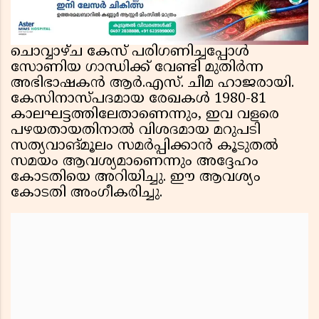
ചൊവ്വാഴ്ച കേസ് പരിഗണിച്ചപ്പോൾ
സോണിയ ഗാന്ധിക്ക് വേണ്ടി മുതിർന്ന
അഭിഭാഷകൻ ആർ.എസ്. ചീമ ഹാജരായി.
കേസിനാസ്പദമായ രേഖകൾ 1980-81
കാലഘട്ടത്തിലേതാണെന്നും, ഇവ വളരെ
പഴയതായതിനാൽ വിശദമായ മറുപടി
സത്യവാങ്മൂലം സമർപ്പിക്കാൻ കൂടുതൽ
സമയം ആവശ്യമാണെന്നും അദ്ദേഹം
കോടതിയെ അറിയിച്ചു. ഈ ആവശ്യം
കോടതി അംഗീകരിച്ചു.