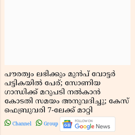
പൗരത്വം ലഭിക്കും മുൻപ് വോട്ടർ
പട്ടികയിൽ പേര്; സോണിയ
ഗാന്ധിക്ക് മറുപടി നൽകാൻ
കോടതി സമയം അനുവദിച്ചു; കേസ്
ഫെബ്രുവരി 7-ലേക്ക് മാറ്റി
Channel
Group