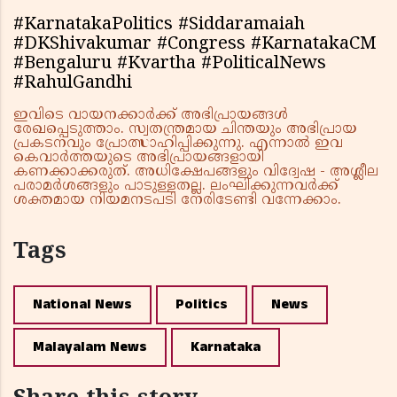
#KarnatakaPolitics #Siddaramaiah
#DKShivakumar #Congress #KarnatakaCM
#Bengaluru #Kvartha #PoliticalNews
#RahulGandhi
ഇവിടെ വായനക്കാർക്ക് അഭിപ്രായങ്ങൾ
രേഖപ്പെടുത്താം. സ്വതന്ത്രമായ ചിന്തയും അഭിപ്രായ
പ്രകടനവും പ്രോത്സാഹിപ്പിക്കുന്നു. എന്നാൽ ഇവ
കെവാർത്തയുടെ അഭിപ്രായങ്ങളായി
കണക്കാക്കരുത്. അധിക്ഷേപങ്ങളും വിദ്വേഷ - അശ്ലീല
പരാമർശങ്ങളും പാടുള്ളതല്ല. ലംഘിക്കുന്നവർക്ക്
ശക്തമായ നിയമനടപടി നേരിടേണ്ടി വന്നേക്കാം.
Tags
National News
Politics
News
Malayalam News
Karnataka