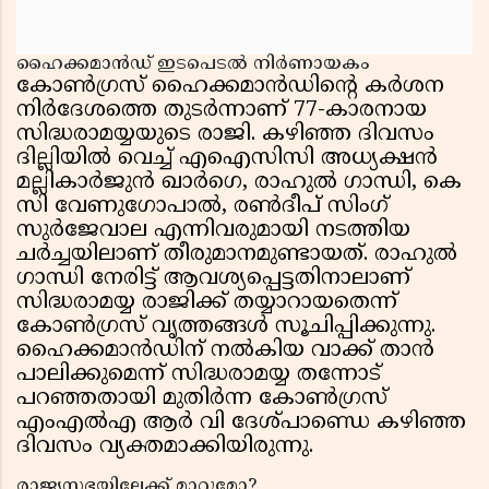
ഹൈക്കമാൻഡ് ഇടപെടൽ നിർണായകം
കോൺഗ്രസ് ഹൈക്കമാൻഡിൻ്റെ കർശന
നിർദേശത്തെ തുടർന്നാണ് 77-കാരനായ
സിദ്ധരാമയ്യയുടെ രാജി. കഴിഞ്ഞ ദിവസം
ദില്ലിയിൽ വെച്ച് എഐസിസി അധ്യക്ഷൻ
മല്ലികാർജുൻ ഖാർഗെ, രാഹുൽ ഗാന്ധി, കെ
സി വേണുഗോപാൽ, രൺദീപ് സിംഗ്
സുർജേവാല എന്നിവരുമായി നടത്തിയ
ചർച്ചയിലാണ് തീരുമാനമുണ്ടായത്. രാഹുൽ
ഗാന്ധി നേരിട്ട് ആവശ്യപ്പെട്ടതിനാലാണ്
സിദ്ധരാമയ്യ രാജിക്ക് തയ്യാറായതെന്ന്
കോൺഗ്രസ് വൃത്തങ്ങൾ സൂചിപ്പിക്കുന്നു.
ഹൈക്കമാൻഡിന് നൽകിയ വാക്ക് താൻ
പാലിക്കുമെന്ന് സിദ്ധരാമയ്യ തന്നോട്
പറഞ്ഞതായി മുതിർന്ന കോൺഗ്രസ്
എംഎൽഎ ആർ വി ദേശ്പാണ്ഡെ കഴിഞ്ഞ
ദിവസം വ്യക്തമാക്കിയിരുന്നു.
രാജ്യസഭയിലേക്ക് മാറ്റുമോ?