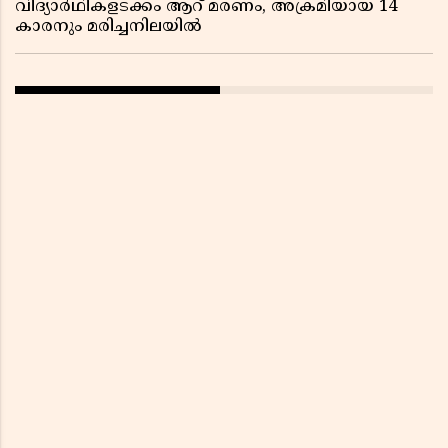
വിദ്യാർഥികളടക്കം ആറ് മരണം, അക്രമിയായ 14
കാരനും മരിച്ചനിലയിൽ