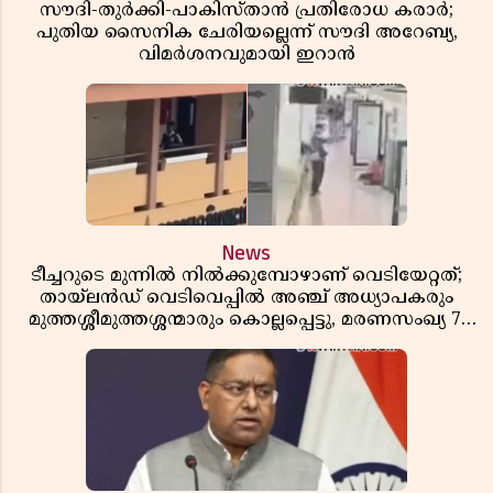
സൗദി-തുർക്കി-പാകിസ്താൻ പ്രതിരോധ കരാർ;
പുതിയ സൈനിക ചേരിയല്ലെന്ന് സൗദി അറേബ്യ,
വിമർശനവുമായി ഇറാൻ
News
ടീച്ചറുടെ മുന്നിൽ നിൽക്കുമ്പോഴാണ് വെടിയേറ്റത്;
തായ്‌ലൻഡ് വെടിവെപ്പിൽ അഞ്ച് അധ്യാപകരും
മുത്തശ്ശീമുത്തശ്ശന്മാരും കൊല്ലപ്പെട്ടു, മരണസംഖ്യ 7;
ഞെട്ടിക്കുന്ന വെളിപ്പെടുത്തലുകൾ