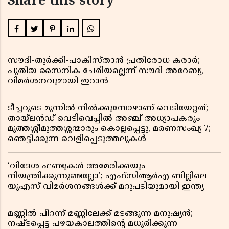
Share this story
സൗദി-തുർക്കി-പാകിസ്താൻ പ്രതിരോധ കരാർ;
പുതിയ സൈനിക ചേരിയല്ലെന്ന് സൗദി അറേബ്യ,
വിമർശനവുമായി ഇറാൻ
ടീച്ചറുടെ മുന്നിൽ നിൽക്കുമ്പോഴാണ് വെടിയേറ്റത്;
തായ്‌ലൻഡ് വെടിവെപ്പിൽ അഞ്ച് അധ്യാപകരും
മുത്തശ്ശീമുത്തശ്ശന്മാരും കൊല്ലപ്പെട്ടു, മരണസംഖ്യ 7;
ഞെട്ടിക്കുന്ന വെളിപ്പെടുത്തലുകൾ
‘വിദേശ ഫണ്ടുകൾ അമേരിക്കയും
നിയന്ത്രിക്കുന്നുണ്ടല്ലോ’; എഫ്സിആർഎ ബില്ലിലെ
യുഎസ് വിമർശനങ്ങൾക്ക് മറുപടിയുമായി ഇന്ത്യ
മണ്ണിൽ പിറന്ന് മണ്ണിലേക്ക് മടങ്ങുന്ന മനുഷ്യൻ;
നഷ്ടപ്പെട്ട പഴയകാലത്തിൻ്റെ മധുരിക്കുന്ന