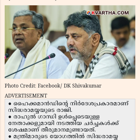
Photo Credit: Facebook/ DK Shivakumar
ADVERTISEMENT
● ഹൈക്കമാൻഡിന്റെ നിർദേശപ്രകാരമാണ്
സിദ്ധരാമയ്യയുടെ രാജി.
● രാഹുൽ ഗാന്ധി ഉൾപ്പെടെയുള്ള
നേതാക്കളുമായി നടത്തിയ ചർച്ചകൾക്ക്
ശേഷമാണ് തീരുമാനമുണ്ടായത്.
● മന്ത്രിമാരുടെ യോഗത്തിൽ സിദ്ധരാമയ്യ