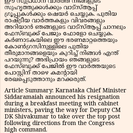
ഈ സുപ്രധാന വാർത്ത നിങ്ങളുടെ
സുഹൃത്തുക്കൾക്കും വാട്സ്ആപ്പ്
ഗ്രൂപ്പുകൾക്കും ഷെയർ ചെയ്യുക. പുതിയ
രാഷ്ട്രീയ വാർത്തകളും വിവരങ്ങളും
അറിയാൻ ഞങ്ങളുടെ വാട്സ്ആപ്പ് ചാനലും
ഫേസ്ബുക്ക് പേജും ഫോളോ ചെയ്യുക.
കർണാടകയിലെ ഈ ഭരണമാറ്റത്തെയും
കോൺഗ്രസിനുള്ളിലെ പുതിയ
തീരുമാനങ്ങളെയും കുറിച്ച് നിങ്ങൾ എന്ത്
പറയുന്നു? അഭിപ്രായം ഞങ്ങളുടെ
ഫേസ്ബുക്ക് പേജിൽ ഈ വാർത്തയുടെ
പോസ്റ്റിന് താഴെ കമന്റായി
രേഖപ്പെടുത്താനും മറക്കരുത്.
Article Summary: Karnataka Chief Minister
Siddaramaiah announced his resignation
during a breakfast meeting with cabinet
ministers, paving the way for Deputy CM
DK Shivakumar to take over the top post
following directions from the Congress
high command.