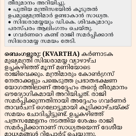
തീരുമാനം അറിയിച്ചു.
● പുതിയ മന്ത്രിസഭയിൽ കൂടുതൽ
ഉപമുഖ്യമന്ത്രിമാർ ഉണ്ടാകാൻ സാധ്യത.
● സിദ്ധരാമയ്യയും ഡി.കെ. ശിവകുമാറും
പരസ്പരം ആലിംഗനം ചെയ്തു.
● ഗവർണറെ കണ്ട് രാജി സമർപ്പിക്കാൻ
സിദ്ധരാമയ്യ സമയം തേടി.
ബെംഗളൂരു: (KVARTHA)
കർണാടക
മുഖ്യമന്ത്രി സിദ്ധരാമയ്യ വ്യാഴാഴ്ച
ഉച്ചകഴിഞ്ഞ് മൂന്ന് മണിയോടെ
രാജിവെക്കും. മന്ത്രിമാരും കോൺഗ്രസ്
നേതാക്കളും പങ്കെടുത്ത പ്രഭാതഭക്ഷണ
യോഗത്തിലാണ് അദ്ദേഹം തൻ്റെ തീരുമാനം
ഔദ്യോഗികമായി അറിയിച്ചത്. രാജി
സമർപ്പിക്കുന്നതിനായി അദ്ദേഹം ഗവർണർ
താവർചന്ദ് ഗെലോട്ടുമായി കൂടിക്കാഴ്ചയ്ക്ക്
സമയം ചോദിച്ചിട്ടുണ്ട്. ഉച്ചകഴിഞ്ഞ്
പത്രസമ്മേളനം നടത്തിയ ശേഷം രാജി
സമർപ്പിക്കാനാണ് സാധ്യതയെന്ന് ദേശീയ
മാധ്യമങ്ങൾ റിപ്പോർട്ട് ചെയ്യുന്നു.