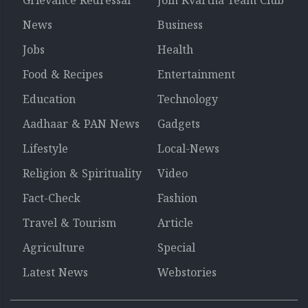
Grievance Redressal
Join Kvartha Team Club
News
Business
Jobs
Health
Food & Recipes
Entertainment
Education
Technology
Aadhaar & PAN News
Gadgets
Lifestyle
Local-News
Religion & Spirituality
Video
Fact-Check
Fashion
Travel & Tourism
Article
Agriculture
Special
Latest News
Webstories