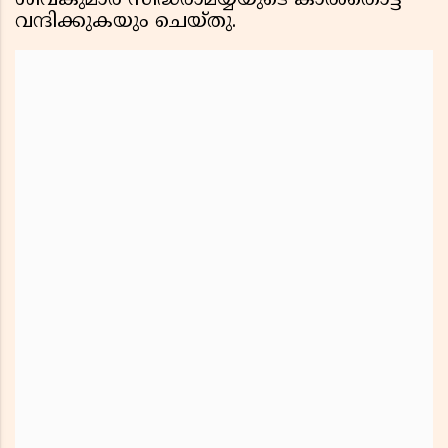
ശിവകുമാർ സിദ്ധരാമയ്യയുടെ കാൽതൊട്ട്
വന്ദിക്കുകയും ചെയ്തു.