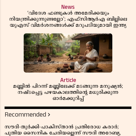
News
‘വിദേശ ഫണ്ടുകൾ അമേരിക്കയും
നിയന്ത്രിക്കുന്നുണ്ടല്ലോ’; എഫ്സിആർഎ ബില്ലിലെ
യുഎസ് വിമർശനങ്ങൾക്ക് മറുപടിയുമായി ഇന്ത്യ
Article
മണ്ണിൽ പിറന്ന് മണ്ണിലേക്ക് മടങ്ങുന്ന മനുഷ്യൻ;
നഷ്ടപ്പെട്ട പഴയകാലത്തിൻ്റെ മധുരിക്കുന്ന
ഓർമക്കുറിപ്പ്
Recommended
സൗദി-തുർക്കി-പാകിസ്താൻ പ്രതിരോധ കരാർ;
പുതിയ സൈനിക ചേരിയല്ലെന്ന് സൗദി അറേബ്യ,