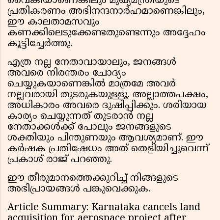
വൈകിയാണെങ്കിലും മുഖ്യമന്ത്രിയുടെ
പ്രതികരണം അഭിനന്ദനാർഹമാണെങ്കിലും,
ഈ കാലതാമസവും
കണക്കിലെടുക്കേണ്ടതുണ്ടെന്നും അദ്ദേഹം
കൂട്ടിച്ചേർത്തു.
എത്ര നല്ല നേതാവായാലും, ജനങ്ങൾ
അവരെ നിരന്തരം ചോദ്യം
ചെയ്യുകയാണെങ്കിൽ മാത്രമേ അവർ
നല്ലവരായി തുടരുകയുള്ളൂ. അല്ലാത്തപക്ഷം,
അധികാരം അവരെ ദുഷിപ്പിക്കും. ശരിയായ
കാര്യം ചെയ്യുന്നത് തുടരാൻ നല്ല
നേതാക്കൾക്ക് പോലും ജനങ്ങളുടെ
ശക്തിയും പിന്തുണയും ആവശ്യമാണ്. ഈ
കർഷക പ്രതിഷേധം അത് തെളിയിച്ചുവെന്ന്
പ്രകാശ് രാജ് പറഞ്ഞു.
ഈ തീരുമാനത്തെക്കുറിച്ച് നിങ്ങളുടെ
അഭിപ്രായങ്ങൾ പങ്കുവെക്കുക.
Article Summary: Karnataka cancels land
acquisition for aerospace project after