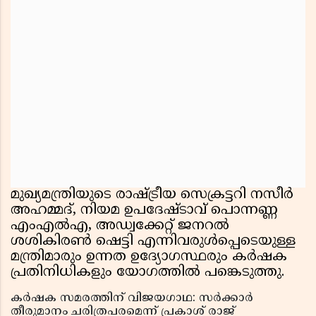
മുഖ്യമന്ത്രിയുടെ രാഷ്ട്രീയ സെക്രട്ടറി നസീർ
അഹമ്മദ്, നിയമ ഉപദേഷ്ടാവ് പൊന്നണ്ണ
എംഎൽഎ, അഡ്വക്കേറ്റ് ജനറൽ
ശശികിരൺ ഷെട്ടി എന്നിവരുൾപ്പെടെയുള്ള
മന്ത്രിമാരും ഉന്നത ഉദ്യോഗസ്ഥരും കർഷക
പ്രതിനിധികളും യോഗത്തിൽ പങ്കെടുത്തു.
കർഷക സമരത്തിന് വിജയഗാഥ: സർക്കാർ
തീരുമാനം ചരിത്രപരമെന്ന് പ്രകാശ് രാജ്