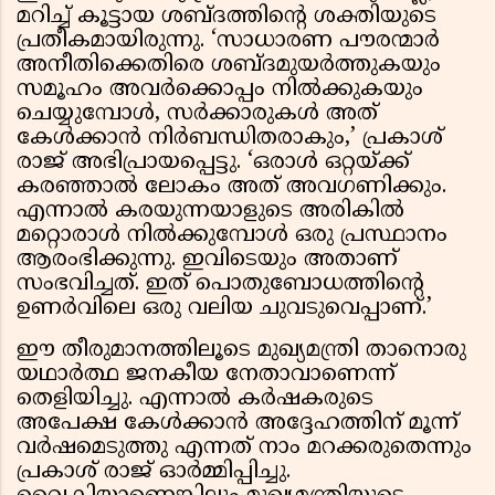
മറിച്ച് കൂട്ടായ ശബ്ദത്തിന്റെ ശക്തിയുടെ
പ്രതീകമായിരുന്നു. ‘സാധാരണ പൗരന്മാർ
അനീതിക്കെതിരെ ശബ്ദമുയർത്തുകയും
സമൂഹം അവർക്കൊപ്പം നിൽക്കുകയും
ചെയ്യുമ്പോൾ, സർക്കാരുകൾ അത്
കേൾക്കാൻ നിർബന്ധിതരാകും,’ പ്രകാശ്
രാജ് അഭിപ്രായപ്പെട്ടു. ‘ഒരാൾ ഒറ്റയ്ക്ക്
കരഞ്ഞാൽ ലോകം അത് അവഗണിക്കും.
എന്നാൽ കരയുന്നയാളുടെ അരികിൽ
മറ്റൊരാൾ നിൽക്കുമ്പോൾ ഒരു പ്രസ്ഥാനം
ആരംഭിക്കുന്നു. ഇവിടെയും അതാണ്
സംഭവിച്ചത്. ഇത് പൊതുബോധത്തിന്റെ
ഉണർവിലെ ഒരു വലിയ ചുവടുവെപ്പാണ്.’
ഈ തീരുമാനത്തിലൂടെ മുഖ്യമന്ത്രി താനൊരു
യഥാർത്ഥ ജനകീയ നേതാവാണെന്ന്
തെളിയിച്ചു. എന്നാൽ കർഷകരുടെ
അപേക്ഷ കേൾക്കാൻ അദ്ദേഹത്തിന് മൂന്ന്
വർഷമെടുത്തു എന്നത് നാം മറക്കരുതെന്നും
പ്രകാശ് രാജ് ഓർമ്മിപ്പിച്ചു.