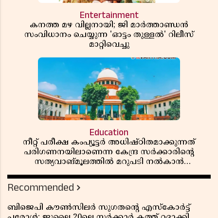
Entertainment
കനത്ത മഴ വില്ലനായി; ജി മാർത്താണ്ഡൻ
സംവിധാനം ചെയ്യുന്ന 'ഓട്ടം തുള്ളൽ' റിലീസ്
മാറ്റിവെച്ചു
Education
നീറ്റ് പരീക്ഷ കംപ്യൂട്ടർ അധിഷ്ഠിതമാക്കുന്നത്
പരിഗണനയിലാണെന്ന കേന്ദ്ര സർക്കാരിൻ്റെ
സത്യവാങ്മൂലത്തിൽ മറുപടി നൽകാൻ
ഹർജിക്കാരോട് സുപ്രീംകോടതി
Recommended
ബിജെപി കൗൺസിലർ സുഗതന്റെ എസ്‌കോർട്ട്
പരോൾ; ജൂലൈ 20ലെ സർക്കാർ കത്ത് റദ്ദാക്കി,