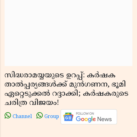
സിദ്ധരാമയ്യയുടെ ഉറപ്പ്: കർഷക
താൽപ്പര്യങ്ങൾക്ക് മുൻഗണന, ഭൂമി
ഏറ്റെടുക്കൽ റദ്ദാക്കി; കർഷകരുടെ
ചരിത്ര വിജയം!
Channel
Group