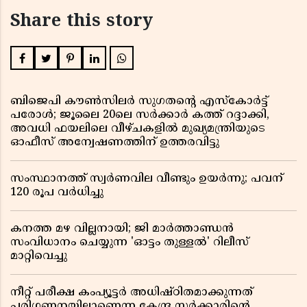
Share this story
ബിജെപി കൗൺസിലർ സുഗതന്റെ എസ്‌കോർട്ട്
പരോൾ; ജൂലൈ 20ലെ സർക്കാർ കത്ത് റദ്ദാക്കി,
അവധി ഫയലിലെ വീഴ്ചകളിൽ മുഖ്യമന്ത്രിയുടെ
ഓഫീസ് അന്വേഷണത്തിന് ഉത്തരവിട്ടു
സംസ്ഥാനത്ത് സ്വര്‍ണവില വീണ്ടും ഉയർന്നു; പവന്
120 രൂപ വര്‍ധിച്ചു
കനത്ത മഴ വില്ലനായി; ജി മാർത്താണ്ഡൻ
സംവിധാനം ചെയ്യുന്ന 'ഓട്ടം തുള്ളൽ' റിലീസ്
മാറ്റിവെച്ചു
നീറ്റ് പരീക്ഷ കംപ്യൂട്ടർ അധിഷ്ഠിതമാക്കുന്നത്
പരിഗണനയിലാണെന്ന കേന്ദ്ര സർക്കാരിൻ്റെ