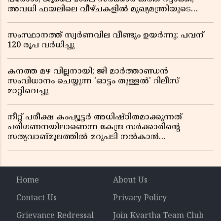
അവധി ഫയലിലെ വീഴ്ചകളിൽ മുഖ്യമന്ത്രിയുടെ
ഓഫീസ് അന്വേഷണത്തിന് ഉത്തരവിട്ടു
സംസ്ഥാനത്ത് സ്വര്‍ണവില വീണ്ടും ഉയർന്നു; പവന്
120 രൂപ വര്‍ധിച്ചു
കനത്ത മഴ വില്ലനായി; ജി മാർത്താണ്ഡൻ
സംവിധാനം ചെയ്യുന്ന 'ഓട്ടം തുള്ളൽ' റിലീസ്
മാറ്റിവെച്ചു
നീറ്റ് പരീക്ഷ കംപ്യൂട്ടർ അധിഷ്ഠിതമാക്കുന്നത്
പരിഗണനയിലാണെന്ന കേന്ദ്ര സർക്കാരിൻ്റെ
സത്യവാങ്മൂലത്തിൽ മറുപടി നൽകാൻ
ഹർജിക്കാരോട് സുപ്രീംകോടതി
Home
About Us
Contact Us
Privacy Policy
Grievance Redressal
Join Kvartha Team Club