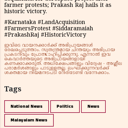
farmer protests; Prakash Raj hails it as
historic victory.
#Karnataka #LandAcquisition
#FarmersProtest #Siddaramaiah
#PrakashRaj #HistoricVictory
ഇവിടെ വായനക്കാർക്ക് അഭിപ്രായങ്ങൾ
രേഖപ്പെടുത്താം. സ്വതന്ത്രമായ ചിന്തയും അഭിപ്രായ
പ്രകടനവും പ്രോത്സാഹിപ്പിക്കുന്നു. എന്നാൽ ഇവ
കെവാർത്തയുടെ അഭിപ്രായങ്ങളായി
കണക്കാക്കരുത്. അധിക്ഷേപങ്ങളും വിദ്വേഷ - അശ്ലീല
പരാമർശങ്ങളും പാടുള്ളതല്ല. ലംഘിക്കുന്നവർക്ക്
ശക്തമായ നിയമനടപടി നേരിടേണ്ടി വന്നേക്കാം.
Tags
National News
Politics
News
Malayalam News