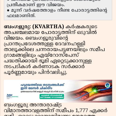
പ്രതീകമാണ് ഈ വിജയം.
● മൂന്ന് വർഷത്തോളം നീണ്ട പോരാട്ടത്തിന്റെ
ഫലമാണിത്.
ബംഗളൂരു: (KVARTHA)
കർഷകരുടെ
അചഞ്ചലമായ പോരാട്ടത്തിന് ഒടുവിൽ
വിജയം. ബെംഗളൂരുവിൻ്റെ
പ്രാന്തപ്രദേശത്തുള്ള ദേവനഹള്ളി
താലൂക്കിലെ ചന്നരായപട്ടണയിലും സമീപ
ഗ്രാമങ്ങളിലും എയ്‌റോസ്‌പേസ്
പദ്ധതിക്കായി ഭൂമി ഏറ്റെടുക്കാനുള്ള
നടപടികൾ കർണാടക സർക്കാർ
പൂർണ്ണമായും പിൻവലിച്ചു.
ബംഗളൂരു അന്താരാഷ്ട്ര
വിമാനത്താവളത്തിന് സമീപം 1,777 ഏക്കർ