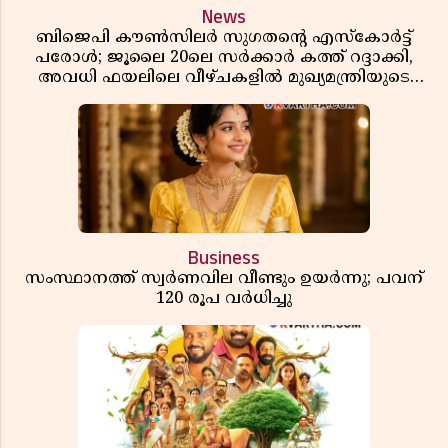
News
ബിജെപി കൗൺസിലർ സുഗതന്റെ എസ്‌കോർട്ട്
പരോൾ; ജൂലൈ 20ലെ സർക്കാർ കത്ത് റദ്ദാക്കി,
അവധി ഫയലിലെ വീഴ്ചകളിൽ മുഖ്യമന്ത്രിയുടെ
ഓഫീസ് അന്വേഷണത്തിന് ഉത്തരവിട്ടു
Business
സംസ്ഥാനത്ത് സ്വര്‍ണവില വീണ്ടും ഉയർന്നു; പവന്
120 രൂപ വര്‍ധിച്ചു