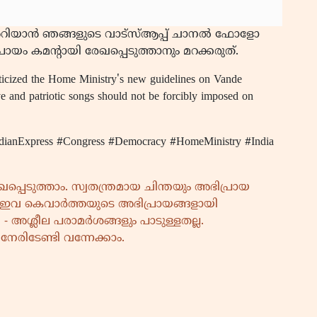
ിയാൻ ഞങ്ങളുടെ വാട്സ്ആപ്പ് ചാനൽ ഫോളോ
യം കമന്റായി രേഖപ്പെടുത്താനും മറക്കരുത്.
icized the Home Ministry's new guidelines on Vande
ve and patriotic songs should not be forcibly imposed on
dianExpress #Congress #Democracy #HomeMinistry #India
പെടുത്താം. സ്വതന്ത്രമായ ചിന്തയും അഭിപ്രായ
നാൽ ഇവ കെവാർത്തയുടെ അഭിപ്രായങ്ങളായി
- അശ്ലീല പരാമർശങ്ങളും പാടുള്ളതല്ല.
േരിടേണ്ടി വന്നേക്കാം.