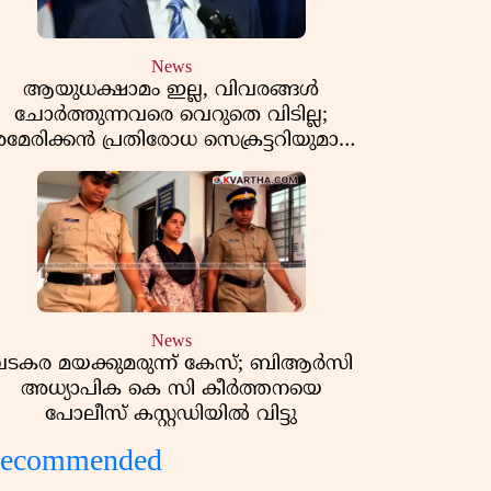
News
ആയുധക്ഷാമം ഇല്ല, വിവരങ്ങൾ
ചോർത്തുന്നവരെ വെറുതെ വിടില്ല;
മേരിക്കൻ പ്രതിരോധ സെക്രട്ടറിയുമായി
കൊമ്പുകോർത്ത് ട്രംപ്
News
വടകര മയക്കുമരുന്ന് കേസ്; ബിആർസി
അധ്യാപിക കെ സി കീർത്തനയെ
പോലീസ് കസ്റ്റഡിയിൽ വിട്ടു
ecommended