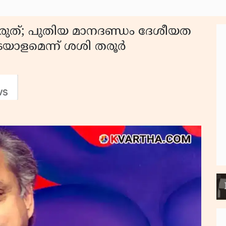
്കരുത്; പുതിയ മാനദണ്ഡം ദേശീയത
അടയാളമെന്ന് ശശി തരൂർ