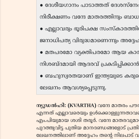
● ദേശീയഗാനം പാടാത്തത് ദേശസ്നേഹമി
നിരീക്ഷണം വന്ദേ മാതരത്തിനും ബാ
● എല്ലാവരും ഭൂരിപക്ഷ സംസ്കാരത്തിലേ
ജനാധിപത്യ വിരുദ്ധമാണെന്നും അദ്ദേഹം 
● മതപരമോ വ്യക്തിപരമോ ആയ കാര
നിശബ്ദമായി ആദരവ് പ്രകടിപ്പിക്ക
● ബഹുസ്വരതയാണ് ഇന്ത്യയുടെ കരുത്ത
ലേഖനം ആവശ്യപ്പെടുന്നു.
ന്യൂഡൽഹി: (KVARTHA)
വന്ദേ മാതരം പൗര
എന്നത് എല്ലാവരെയും ഉൾക്കൊള്ളുന്നതാവ
എം.പിയുമായ ശശി തരൂർ. വന്ദേ മാതരവുമായി ബന
പുറത്തുവിട്ട പുതിയ മാനദണ്ഡങ്ങളോട് പ്രത
ലേഖനത്തിലാണ് അദ്ദേഹം തൻ്റെ നിലപാട് വ്