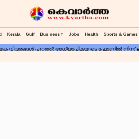
d
Kerala
Gulf
Business
Jobs
Health
Sports & Games