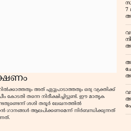
സം
7 
അ
വ
ന
അ
ഇ
ആ
ച
ീക്ഷണം
അ
കൊ
ൽക്കാത്തതും അത് ഏറ്റുപാടാത്തതും ഒരു വ്യക്തിക്ക്
വ
ീം കോടതി തന്നെ നിരീക്ഷിച്ചിട്ടുണ്ട്. ഈ മാതൃക
അ
രേണ്ടതുണ്ടെന്ന് ശശി തരൂർ ലേഖനത്തിൽ
പോ
ാൻ ഗാനങ്ങൾ ആലപിക്കണമെന്ന് നിർബന്ധിക്കുന്നത്
നത്.