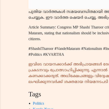
പുതിയ വാർത്തകൾ സമയബന്ധിതമായി അറ
ചെയ്യുക. ഈ വാർത്ത ഷെയർ ചെയ്യൂ. അഭിപ്രാ
Article Summary: Congress MP Shashi Tharoor crit
Mataram, stating that nationalism should be inclusi
citizens.
#ShashiTharoor #VandeMataram #Nationalism #In
#Politics #KVARTHA
ഇവിടെ വായനക്കാർക്ക് അഭിപ്രായങ്ങൾ രേഖപ്
പ്രകടനവും പ്രോത്സാഹിപ്പിക്കുന്നു. എന്
കണക്കാക്കരുത്. അധിക്ഷേപങ്ങളും വിദ്വേഷ 
ലംഘിക്കുന്നവർക്ക് ശക്തമായ നിയമനടപടി ന
Tags
Politics