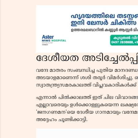
ദേശീയത അടിച്ചേൽപ്പി
വന്ദേ മാതരം സംബന്ധിച്ച പുതിയ മാനദണ്ഡങ്
അടയാളമാണെന്ന് ശശി തരൂർ വിമർശിച്ചു. ബങ്
സ്വാതന്ത്ര്യസമരകാലത്ത് വിപ്ലവകാരികൾക
എന്നാൽ പിൽക്കാലത്ത് ഇത് ചില വിവാദങ്ങ
എല്ലാവരെയും ഉൾക്കൊള്ളുകയെന്ന ലക്ഷ
'ജനഗണമന'യെ ദേശീയ ഗാനമായും വന്ദേമാത
അദ്ദേഹം ചൂണ്ടിക്കാട്ടി.