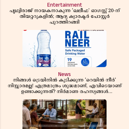
Entertainment
പൃഥ്വിരാജ് നായകനാകുന്ന 'ഖലീഫ' ഓഗസ്റ്റ് 20-ന്
തിയറ്ററുകളിൽ; ആദ്യ ക്യാരക്ടർ പോസ്റ്റർ
പുറത്തിറങ്ങി
News
നിങ്ങൾ ട്രെയിനിൽ കുടിക്കുന്ന 'റെയിൽ നീർ'
നിസ്സാരമല്ല! എത്രമാത്രം ശുദ്ധമാണ്, എവിടെയാണ്
ഉണ്ടാക്കുന്നത്? നിർമാണ രഹസ്യങ്ങൾ
അത്ഭുതപ്പെടുത്തും