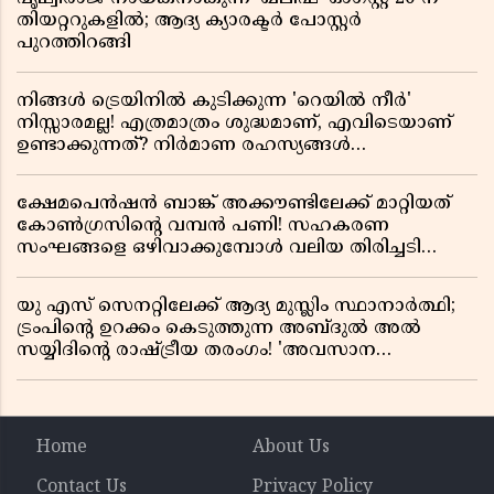
തിയറ്ററുകളിൽ; ആദ്യ ക്യാരക്ടർ പോസ്റ്റർ
പുറത്തിറങ്ങി
നിങ്ങൾ ട്രെയിനിൽ കുടിക്കുന്ന 'റെയിൽ നീർ'
നിസ്സാരമല്ല! എത്രമാത്രം ശുദ്ധമാണ്, എവിടെയാണ്
ഉണ്ടാക്കുന്നത്? നിർമാണ രഹസ്യങ്ങൾ
അത്ഭുതപ്പെടുത്തും
ക്ഷേമപെൻഷൻ ബാങ്ക് അക്കൗണ്ടിലേക്ക് മാറ്റിയത്
കോൺഗ്രസിന്റെ വമ്പൻ പണി! സഹകരണ
സംഘങ്ങളെ ഒഴിവാക്കുമ്പോൾ വലിയ തിരിച്ചടി
സിപിഎമ്മിന്? നഷ്ടമാകുന്നത് ജനകീയ അടിത്തറ!
യു എസ് സെനറ്റിലേക്ക് ആദ്യ മുസ്ലിം സ്ഥാനാർത്ഥി;
ട്രംപിന്റെ ഉറക്കം കെടുത്തുന്ന അബ്ദുൽ അൽ
സയ്യിദിന്റെ രാഷ്ട്രീയ തരംഗം! 'അവസാന
റിപ്പബ്ലിക്കൻ പ്രസിഡന്റാകുമോ ട്രംപ്?'
Home
About Us
Contact Us
Privacy Policy