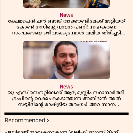
News
ക്ഷേമപെൻഷൻ ബാങ്ക് അക്കൗണ്ടിലേക്ക് മാറ്റിയത്
കോൺഗ്രസിന്റെ വമ്പൻ പണി! സഹകരണ
സംഘങ്ങളെ ഒഴിവാക്കുമ്പോൾ വലിയ തിരിച്ചടി
സിപിഎമ്മിന്? നഷ്ടമാകുന്നത് ജനകീയ അടിത്തറ!
News
യു എസ് സെനറ്റിലേക്ക് ആദ്യ മുസ്ലിം സ്ഥാനാർത്ഥി;
ട്രംപിന്റെ ഉറക്കം കെടുത്തുന്ന അബ്ദുൽ അൽ
സയ്യിദിന്റെ രാഷ്ട്രീയ തരംഗം! 'അവസാന
റിപ്പബ്ലിക്കൻ പ്രസിഡന്റാകുമോ ട്രംപ്?'
Recommended
പൃഥ്വിരാജ് നായകനാകുന്ന 'ഖലീഫ' ഓഗസ്റ്റ് 20-ന്