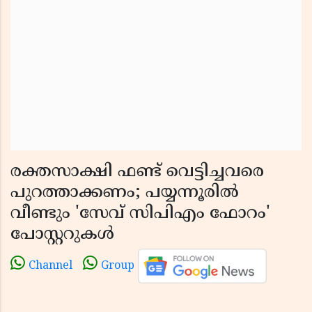
രക്തസാക്ഷി ഫണ്ട് വെട്ടിച്ചവരെ
പുറത്താക്കണം; പയ്യന്നൂരിൽ
വീണ്ടും 'സേവ് സിപിഎം ഫോറം'
പോസ്റ്ററുകൾ
Channel
Group