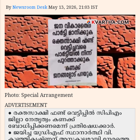
By
Newsroom Desk
May 13, 2026, 21:03 IST
Photo: Special Arrangement
ADVERTISEMENT
● രക്തസാക്ഷി ഫണ്ട് വെട്ടിപ്പിൽ സിപിഎം
ജില്ലാ നേതൃത്വം കണക്ക്
ബോധിപ്പിക്കണമെന്ന് പ്രതിഷേധക്കാർ.
● ജയിച്ച യുഡിഎഫ് സ്ഥാനാർത്ഥി വി.
കുഞ്ഞികൃഷ്ണന് അനുകൂലമായി നേരത്തെ