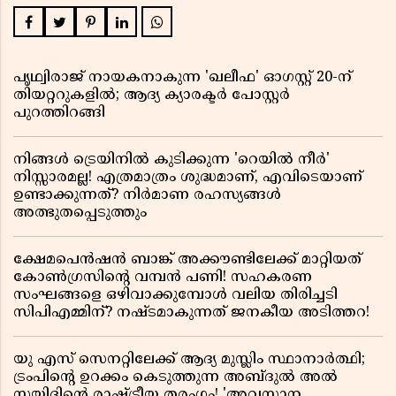
പൃഥ്വിരാജ് നായകനാകുന്ന 'ഖലീഫ' ഓഗസ്റ്റ് 20-ന്
തിയറ്ററുകളിൽ; ആദ്യ ക്യാരക്ടർ പോസ്റ്റർ
പുറത്തിറങ്ങി
നിങ്ങൾ ട്രെയിനിൽ കുടിക്കുന്ന 'റെയിൽ നീർ'
നിസ്സാരമല്ല! എത്രമാത്രം ശുദ്ധമാണ്, എവിടെയാണ്
ഉണ്ടാക്കുന്നത്? നിർമാണ രഹസ്യങ്ങൾ
അത്ഭുതപ്പെടുത്തും
ക്ഷേമപെൻഷൻ ബാങ്ക് അക്കൗണ്ടിലേക്ക് മാറ്റിയത്
കോൺഗ്രസിന്റെ വമ്പൻ പണി! സഹകരണ
സംഘങ്ങളെ ഒഴിവാക്കുമ്പോൾ വലിയ തിരിച്ചടി
സിപിഎമ്മിന്? നഷ്ടമാകുന്നത് ജനകീയ അടിത്തറ!
യു എസ് സെനറ്റിലേക്ക് ആദ്യ മുസ്ലിം സ്ഥാനാർത്ഥി;
ട്രംപിന്റെ ഉറക്കം കെടുത്തുന്ന അബ്ദുൽ അൽ
സയ്യിദിന്റെ രാഷ്ട്രീയ തരംഗം! 'അവസാന