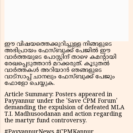
ഈ വിഷയത്തെക്കുറിച്ചുള്ള നിങ്ങളുടെ
അഭിപ്രായം ഫേസ്ബുക്ക് പേജിൽ ഈ
വാർത്തയുടെ പോസ്റ്റിന് താഴെ കമന്റായി
രേഖപ്പെടുത്താൻ മറക്കരുത്. കൂടുതൽ
വാർത്തകൾ അറിയാൻ ഞങ്ങളുടെ
വാട്സാപ്പ് ചാനലും ഫേസ്ബുക്ക് പേജും
ഫോളോ ചെയ്യുക.
Article Summary: Posters appeared in
Payyannur under the 'Save CPM Forum'
demanding the expulsion of defeated MLA
T.I. Madhusoodanan and action regarding
the martyr fund controversy.
#PayyannurNews #CPMKannur