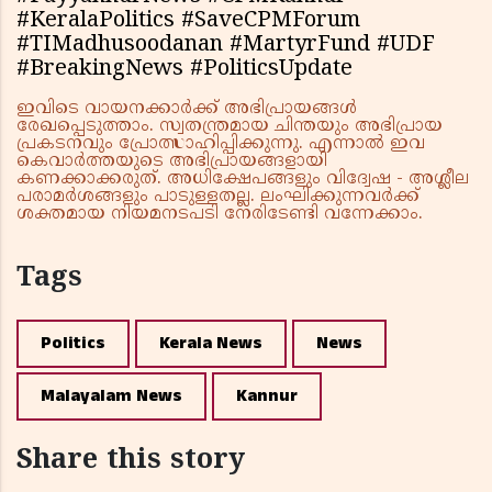
#KeralaPolitics #SaveCPMForum
#TIMadhusoodanan #MartyrFund #UDF
#BreakingNews #PoliticsUpdate
ഇവിടെ വായനക്കാർക്ക് അഭിപ്രായങ്ങൾ
രേഖപ്പെടുത്താം. സ്വതന്ത്രമായ ചിന്തയും അഭിപ്രായ
പ്രകടനവും പ്രോത്സാഹിപ്പിക്കുന്നു. എന്നാൽ ഇവ
കെവാർത്തയുടെ അഭിപ്രായങ്ങളായി
കണക്കാക്കരുത്. അധിക്ഷേപങ്ങളും വിദ്വേഷ - അശ്ലീല
പരാമർശങ്ങളും പാടുള്ളതല്ല. ലംഘിക്കുന്നവർക്ക്
ശക്തമായ നിയമനടപടി നേരിടേണ്ടി വന്നേക്കാം.
Tags
Politics
Kerala News
News
Malayalam News
Kannur
Share this story