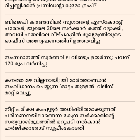
റിപ്പബ്ലിക്കൻ പ്രസിഡന്റാകുമോ ട്രംപ്?'
ബിജെപി കൗൺസിലർ സുഗതന്റെ എസ്‌കോർട്ട്
പരോൾ; ജൂലൈ 20ലെ സർക്കാർ കത്ത് റദ്ദാക്കി,
അവധി ഫയലിലെ വീഴ്ചകളിൽ മുഖ്യമന്ത്രിയുടെ
ഓഫീസ് അന്വേഷണത്തിന് ഉത്തരവിട്ടു
സംസ്ഥാനത്ത് സ്വര്‍ണവില വീണ്ടും ഉയർന്നു; പവന്
120 രൂപ വര്‍ധിച്ചു
കനത്ത മഴ വില്ലനായി; ജി മാർത്താണ്ഡൻ
സംവിധാനം ചെയ്യുന്ന 'ഓട്ടം തുള്ളൽ' റിലീസ്
മാറ്റിവെച്ചു
നീറ്റ് പരീക്ഷ കംപ്യൂട്ടർ അധിഷ്ഠിതമാക്കുന്നത്
പരിഗണനയിലാണെന്ന കേന്ദ്ര സർക്കാരിൻ്റെ
സത്യവാങ്മൂലത്തിൽ മറുപടി നൽകാൻ
ഹർജിക്കാരോട് സുപ്രീംകോടതി