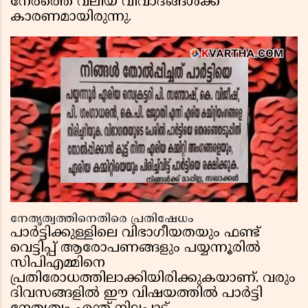
നേരത്തെ വലിയ വിവാദങ്ങൾക്ക്
കാരണമായിരുന്നു.
നേതൃത്വത്തിനെതിരെ പ്രതിഷേധം
പാർട്ടിക്കുള്ളിലെ വിഭാഗീയതയും ഫണ്ട്
വെട്ടിപ്പ് ആരോപണങ്ങളും പയ്യന്നൂരിൽ
സിപിഎമ്മിനെ
പ്രതിരോധത്തിലാക്കിയിരിക്കുകയാണ്. വരും
ദിവസങ്ങളിൽ ഈ വിഷയത്തിൽ പാർട്ടി