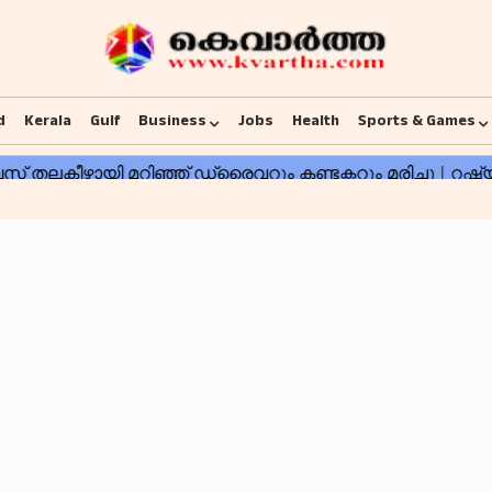
d
Kerala
Gulf
Business
Jobs
Health
Sports & Games