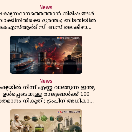
News
ലക്ഷ്യസ്ഥാനത്തെത്താൻ നിമിഷങ്ങൾ
ാക്കിനിൽക്കെ ദുരന്തം; ബിടതിയിൽ
കെഎസ്ആർടിസി ബസ് തലകീഴായി
മറിഞ്ഞ് ഡ്രൈവറും കണ്ടക്ടറും മരിച്ചു
News
റഷ്യയിൽ നിന്ന് എണ്ണ വാങ്ങുന്ന ഇന്ത്യ
ഉൾപ്പെടെയുള്ള രാജ്യങ്ങൾക്ക് 100
തമാനം നികുതി; ട്രംപിന് അധികാരം
നൽകി യുഎസ് സെനറ്റ് ബിൽ
പാസാക്കി