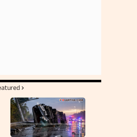
eatured