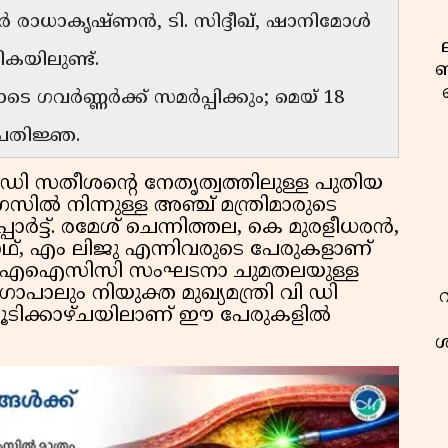
ർ രാധാകൃഷ്ണൻ, ടി. സിദ്ദീഖ്, ഷാനിമോൾ
കയിലുണ്ട്.
ബ
െ ഗവർണ്ണർക്ക് സമർപ്പിക്കും; മെയ് 18
്രതിജ്ഞ.
 ഡി സതീശൻ്റെ നേതൃത്വത്തിലുള്ള പുതിയ
ൽ നിന്നുള്ള അഞ്ച് മന്ത്രിമാരുടെ
ർട്ട്. രമേശ് ചെന്നിത്തല, കെ മുരളീധരൻ,
ഥ്, എം ലിജു എന്നിവരുടെ പേരുകളാണ്
്ചത്. എഐസിസി സംഘടനാ ചുമതലയുള്ള
ാലും നിയുക്ത മുഖ്യമന്ത്രി വി ഡി
ൂടിക്കാഴ്ചയിലാണ് ഈ പേരുകളിൽ
ശ