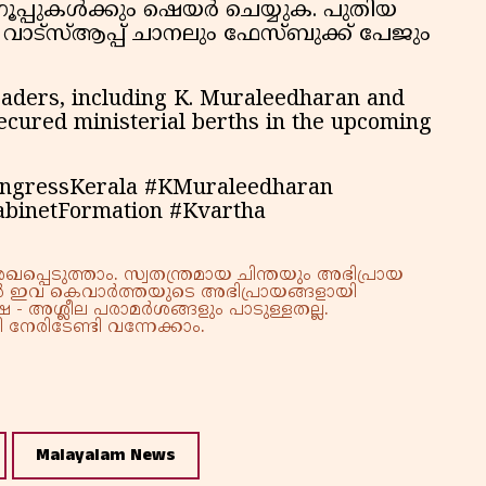
ഗ്രൂപ്പുകൾക്കും ഷെയർ ചെയ്യുക. പുതിയ
ട്സ്ആപ്പ് ചാനലും ഫേസ്ബുക്ക് പേജും
eaders, including K. Muraleedharan and
ecured ministerial berths in the upcoming
ongressKerala #KMuraleedharan
abinetFormation #Kvartha
്പെടുത്താം. സ്വതന്ത്രമായ ചിന്തയും അഭിപ്രായ
്നാൽ ഇവ കെവാർത്തയുടെ അഭിപ്രായങ്ങളായി
 - അശ്ലീല പരാമർശങ്ങളും പാടുള്ളതല്ല.
നേരിടേണ്ടി വന്നേക്കാം.
Malayalam News