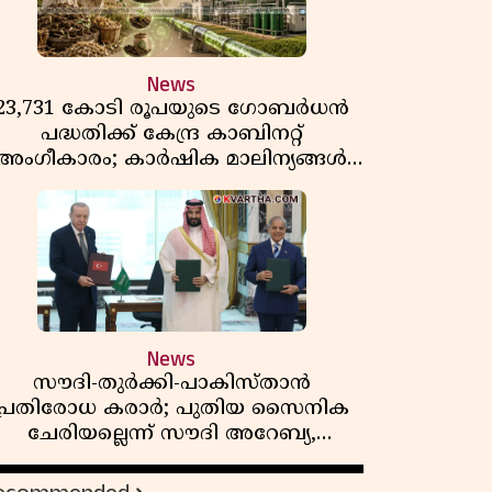
News
23,731 കോടി രൂപയുടെ ഗോബർധൻ
പദ്ധതിക്ക് കേന്ദ്ര കാബിനറ്റ്
അംഗീകാരം; കാർഷിക മാലിന്യങ്ങൾ
ഇനി ഊർജമാകും
News
സൗദി-തുർക്കി-പാകിസ്താൻ
പ്രതിരോധ കരാർ; പുതിയ സൈനിക
ചേരിയല്ലെന്ന് സൗദി അറേബ്യ,
വിമർശനവുമായി ഇറാൻ