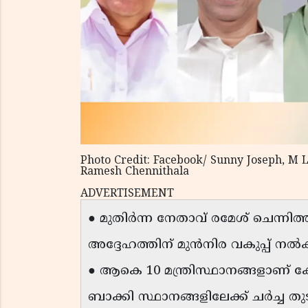
Photo Credit: Facebook/ Sunny Joseph, M 
Ramesh Chennithala
ADVERTISEMENT
● മുതിർന്ന നേതാവ് രമേശ് ചെന്നിത
അദ്ദേഹത്തിന് മുൻനിര വകുപ്പ് നൽകു
● ആകെ 10 മന്ത്രിസ്ഥാനങ്ങളാണ് 
ബാക്കി സ്ഥാനങ്ങളിലേക്ക് ചർച്ച തുട