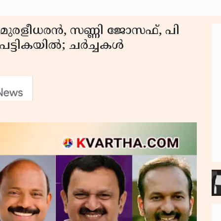
മുരളീധരൻ, സണ്ണി ജോസഫ്, പി
പട്ടികയിൽ; ചർച്ചകൾ