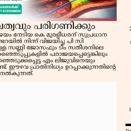
വത്വവും പരിഗണിക്കും
 വിജയം നേടിയ കെ മുരളീധരന് സുപ്രധാന
റയിൽ നിന്ന് വിജയിച്ച പി സി
ുള്ള സണ്ണി ജോസഫും ടീം സതീശനിലെ
ഞ്ഞെടുപ്പുകളിൽ പരാജയപ്പെട്ടെങ്കിലും
െടുക്കപ്പെട്ട എം ലിജുവിനെയും
ണ്ട്. ഈഴവ പ്രാതിനിധ്യം ഉറപ്പാക്കുന്നതിൻ്റെ
നൽകുന്നത്.