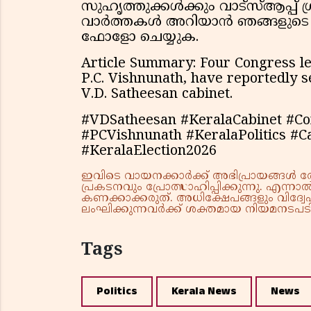
സുഹൃത്തുക്കൾക്കും വാട്സ്ആപ്പ് 
വാർത്തകൾ അറിയാൻ ഞങ്ങളുടെ വാ
ഫോളോ ചെയ്യുക.
Article Summary: Four Congress l
P.C. Vishnunath, have reportedly s
V.D. Satheesan cabinet.
#VDSatheesan #KeralaCabinet #C
#PCVishnunath #KeralaPolitics #C
#KeralaElection2026
ഇവിടെ വായനക്കാർക്ക് അഭിപ്രായങ്ങൾ രേഖപ
പ്രകടനവും പ്രോത്സാഹിപ്പിക്കുന്നു. എന
കണക്കാക്കരുത്. അധിക്ഷേപങ്ങളും വിദ്വേഷ
ലംഘിക്കുന്നവർക്ക് ശക്തമായ നിയമനടപടി 
Tags
Politics
Kerala News
News