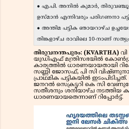
● എ.പി. അനിൽ കുമാർ, തിരുവഞ്ചൂ
ഉസ്മാൻ എന്നിവരും പരിഗണനാ പട്ടി
● അന്തിമ പട്ടിക ഞായറാഴ്ച ഉച്ചയോട
തിങ്കളാഴ്ച രാവിലെ 10-നാണ് സത്യപ
തിരുവനന്തപുരം: (KVARTHA)
വി
യുഡിഎഫ് മന്ത്രിസഭയിൽ കോൺഗ്രസി
കാര്യത്തിൽ ധാരണയായതായി റിപ്പോ
സണ്ണി ജോസഫ്, പി സി വിഷ്ണുനാ
പ്രാഥമിക പട്ടികയിൽ ഇടംപിടിച
ജനറൽ സെക്രട്ടറി കെ സി വേണുഗോപ
സതീശനും ശനിയാഴ്ച നടത്തിയ ക
ധാരണയായതെന്നാണ് റിപ്പോർട്ട്.