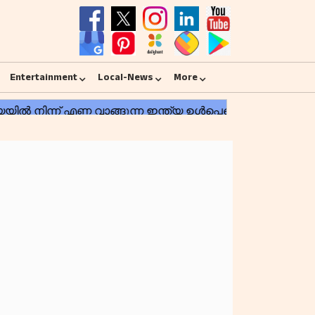
Entertainment
Local-News
More