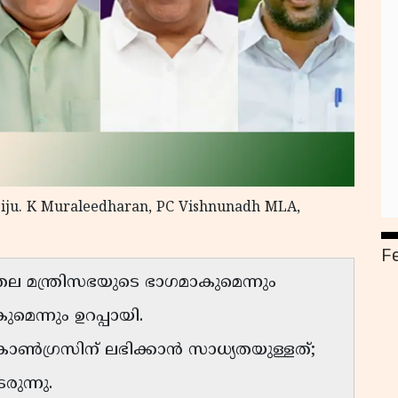
Liju. K Muraleedharan, PC Vishnunadh MLA,
F
്തല മന്ത്രിസഭയുടെ ഭാഗമാകുമെന്നും
മെന്നും ഉറപ്പായി.
കോൺഗ്രസിന് ലഭിക്കാൻ സാധ്യതയുള്ളത്;
രുന്നു.