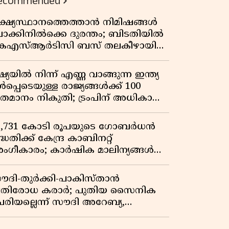
ecommended
ക്ഷ്യസ്ഥാനത്തെത്താൻ നിമിഷങ്ങൾ
ാക്കിനിൽക്കെ ദുരന്തം; ബിടതിയിൽ
െഎസ്ആർടിസി ബസ് തലകീഴായി
ിഞ്ഞ് ഡ്രൈവറും കണ്ടക്ടറും മരിച്ചു
്യയിൽ നിന്ന് എണ്ണ വാങ്ങുന്ന ഇന്ത്യ
പ്പെടെയുള്ള രാജ്യങ്ങൾക്ക് 100
തമാനം നികുതി; ട്രംപിന് അധികാരം
ൽകി യുഎസ് സെനറ്റ് ബിൽ
ാസാക്കി
3,731 കോടി രൂപയുടെ ഗോബർധൻ
്ധതിക്ക് കേന്ദ്ര കാബിനറ്റ്
ംഗീകാരം; കാർഷിക മാലിന്യങ്ങൾ
നി ഊർജമാകും
ൗദി-തുർക്കി-പാകിസ്താൻ
്രതിരോധ കരാർ; പുതിയ സൈനിക
േരിയല്ലെന്ന് സൗദി അറേബ്യ,
ിമർശനവുമായി ഇറാൻ