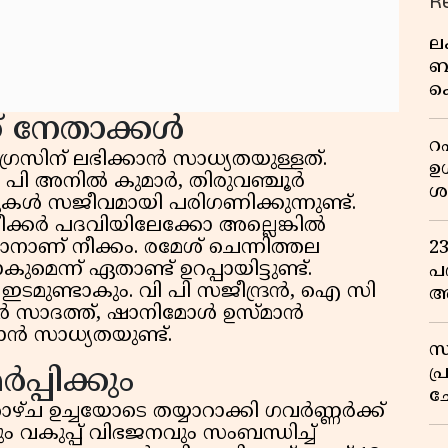
R
ല
ബ
ക
മറ
റ് നേതാക്കൾ
റഷ
്രസിന് ലഭിക്കാൻ സാധ്യതയുള്ളത്.
ഉൾ
എ പി അനിൽ കുമാർ, തിരുവഞ്ചൂർ
ശ
ൾ സജീവമായി പരിഗണിക്കുന്നുണ്ട്.
ന
ക്കർ പദവിയിലേക്കോ അല്ലെങ്കിൽ
പ
ാനാണ് നീക്കം. രമേശ് ചെന്നിത്തല
2
മെന്ന് ഏതാണ്ട് ഉറപ്പായിട്ടുണ്ട്.
പദ
ഇടമുണ്ടാകും. വി പി സജീന്ദ്രൻ, ഐ സി
അ
ർ സാദത്ത്, ഷാനിമോൾ ഉസ്മാൻ
ഇ
ാൻ സാധ്യതയുണ്ട്.
സ
പ
പ്പിക്കും
ച
റാഴ്ച ഉച്ചയോടെ തയ്യാറാക്കി ഗവർണ്ണർക്ക്
വ
ം വകുപ്പ് വിഭജനവും സംബന്ധിച്ച്