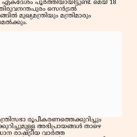
കദേശം പൂർത്തിയായിട്ടുണ്ട്. മെയ് 18
് തിരുവനന്തപുരം സെൻട്രൽ
്ങിൽ മുഖ്യമന്ത്രിയും മന്ത്രിമാരും
േൽക്കും.
്ത്രിസഭാ രൂപീകരണത്തെക്കുറിച്ചും
െക്കുറിച്ചുമുള്ള അഭിപ്രായങ്ങൾ താഴെ
ധാന രാഷ്ട്രീയ വാർത്ത