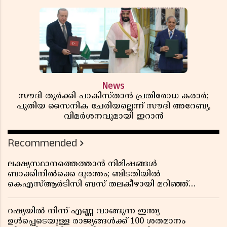
News
സൗദി-തുർക്കി-പാകിസ്താൻ പ്രതിരോധ കരാർ;
പുതിയ സൈനിക ചേരിയല്ലെന്ന് സൗദി അറേബ്യ,
വിമർശനവുമായി ഇറാൻ
Recommended
ലക്ഷ്യസ്ഥാനത്തെത്താൻ നിമിഷങ്ങൾ
ബാക്കിനിൽക്കെ ദുരന്തം; ബിടതിയിൽ
കെഎസ്ആർടിസി ബസ് തലകീഴായി മറിഞ്ഞ്
ഡ്രൈവറും കണ്ടക്ടറും മരിച്ചു
റഷ്യയിൽ നിന്ന് എണ്ണ വാങ്ങുന്ന ഇന്ത്യ
ഉൾപ്പെടെയുള്ള രാജ്യങ്ങൾക്ക് 100 ശതമാനം