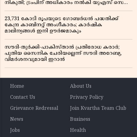
നികുതി; ട്രംപിന് അധികാരം നൽകി യുഎസ് സെനറ്റ്
ബിൽ പാസാക്കി
23,731 കോടി രൂപയുടെ ഗോബർധൻ പദ്ധതിക്ക്
കേന്ദ്ര കാബിനറ്റ് അംഗീകാരം; കാർഷിക
മാലിന്യങ്ങൾ ഇനി ഊർജമാകും
സൗദി-തുർക്കി-പാകിസ്താൻ പ്രതിരോധ കരാർ;
പുതിയ സൈനിക ചേരിയല്ലെന്ന് സൗദി അറേബ്യ,
വിമർശനവുമായി ഇറാൻ
Home
About Us
Contact Us
Privacy Policy
Grievance Redressal
Join Kvartha Team Club
News
Business
Jobs
Health