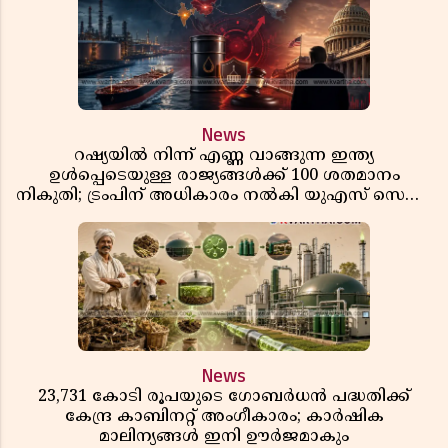
News
റഷ്യയിൽ നിന്ന് എണ്ണ വാങ്ങുന്ന ഇന്ത്യ
ഉൾപ്പെടെയുള്ള രാജ്യങ്ങൾക്ക് 100 ശതമാനം
നികുതി; ട്രംപിന് അധികാരം നൽകി യുഎസ് സെനറ്റ്
ബിൽ പാസാക്കി
News
23,731 കോടി രൂപയുടെ ഗോബർധൻ പദ്ധതിക്ക്
കേന്ദ്ര കാബിനറ്റ് അംഗീകാരം; കാർഷിക
മാലിന്യങ്ങൾ ഇനി ഊർജമാകും