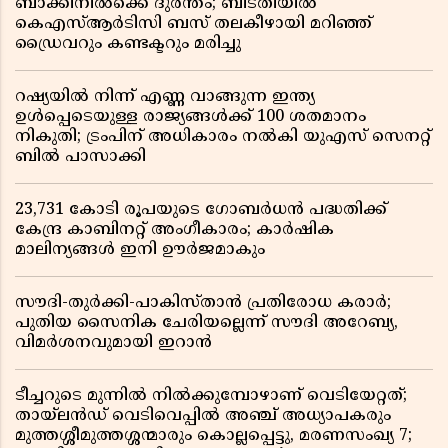
ബാക്കിനിൽക്കെ ദുരന്തം; ബിടതിയിൽ
കെഎസ്ആർടിസി ബസ് തലകീഴായി മറിഞ്ഞ്
ഡ്രൈവറും കണ്ടക്ടറും മരിച്ചു
റഷ്യയിൽ നിന്ന് എണ്ണ വാങ്ങുന്ന ഇന്ത്യ
ഉൾപ്പെടെയുള്ള രാജ്യങ്ങൾക്ക് 100 ശതമാനം
നികുതി; ട്രംപിന് അധികാരം നൽകി യുഎസ് സെനറ്റ്
ബിൽ പാസാക്കി
23,731 കോടി രൂപയുടെ ഗോബർധൻ പദ്ധതിക്ക്
കേന്ദ്ര കാബിനറ്റ് അംഗീകാരം; കാർഷിക
മാലിന്യങ്ങൾ ഇനി ഊർജമാകും
സൗദി-തുർക്കി-പാകിസ്താൻ പ്രതിരോധ കരാർ;
പുതിയ സൈനിക ചേരിയല്ലെന്ന് സൗദി അറേബ്യ,
വിമർശനവുമായി ഇറാൻ
ടീച്ചറുടെ മുന്നിൽ നിൽക്കുമ്പോഴാണ് വെടിയേറ്റത്;
തായ്‌ലൻഡ് വെടിവെപ്പിൽ അഞ്ച് അധ്യാപകരും
മുത്തശ്ശീമുത്തശ്ശന്മാരും കൊല്ലപ്പെട്ടു, മരണസംഖ്യ 7;