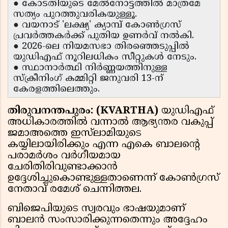
● കോടതിയുടെ മേൽനോട്ടത്തിൽ മാത്രമേ
സത്യം പുറത്തുവരികയുള്ളൂ.
● വയനാട് 'ലക്ഷ്യ' ക്യാമ്പ് കോൺഗ്രസ്
പ്രവർത്തകർക്ക് പുതിയ ഉണർവ് നൽകി.
● 2026-ലെ നിയമസഭാ തിരഞ്ഞെടുപ്പിൽ
യുഡിഎഫ് നൂറിലധികം സീറ്റുകൾ നേടും.
● സ്ഥാനാർത്ഥി നിർണ്ണയത്തിനുള്ള
സ്ക്രീനിംഗ് കമ്മിറ്റി ജനുവരി 13-ന്
കേരളത്തിലെത്തും.
തിരുവനന്തപുരം: (KVARTHA)
യുഡിഎഫ്
അധികാരത്തിൽ വന്നാൽ ആഭ്യന്തര വകുപ്പ്
ജമാഅത്തെ ഇസ്‌ലാമിയുടെ
കയ്യിലായിരിക്കും എന്ന എകെ ബാലന്റെ
പരാമർശം വർഗീയമായ
ചേരിതിരിവുണ്ടാക്കാൻ
ഉദ്ദേശിച്ചുകൊണ്ടുള്ളതാണെന്ന് കോൺഗ്രസ്
നേതാവ് രമേശ് ചെന്നിത്തല.
ബിജെപിയുടെ സ്വരവും ഭാഷയുമാണ്
ബാലൻ സംസാരിക്കുന്നതെന്നും അദ്ദേഹം