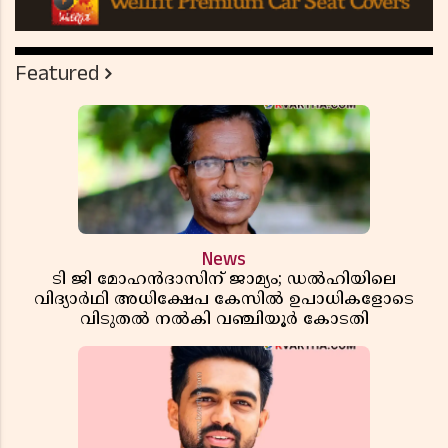
Featured
News
ടി ജി മോഹൻദാസിന് ജാമ്യം; ഡൽഹിയിലെ
വിദ്യാർഥി അധിക്ഷേപ കേസിൽ ഉപാധികളോടെ
വിടുതൽ നൽകി വഞ്ചിയൂർ കോടതി