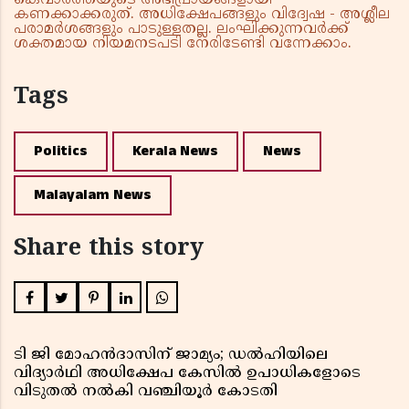
കെവാർത്തയുടെ അഭിപ്രായങ്ങളായി
കണക്കാക്കരുത്. അധിക്ഷേപങ്ങളും വിദ്വേഷ - അശ്ലീല
പരാമർശങ്ങളും പാടുള്ളതല്ല. ലംഘിക്കുന്നവർക്ക്
ശക്തമായ നിയമനടപടി നേരിടേണ്ടി വന്നേക്കാം.
Tags
Politics
Kerala News
News
Malayalam News
Share this story
ടി ജി മോഹൻദാസിന് ജാമ്യം; ഡൽഹിയിലെ
വിദ്യാർഥി അധിക്ഷേപ കേസിൽ ഉപാധികളോടെ
വിടുതൽ നൽകി വഞ്ചിയൂർ കോടതി