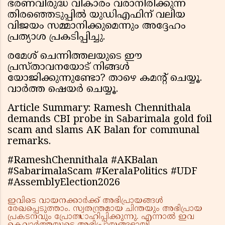
ഭരണവിരുദ്ധ വികാരം വരാനിരിക്കുന്ന
തിരഞ്ഞെടുപ്പിൽ യുഡിഎഫിന് വലിയ
വിജയം സമ്മാനിക്കുമെന്നും അദ്ദേഹം
പ്രത്യാശ പ്രകടിപ്പിച്ചു.
രമേശ് ചെന്നിത്തലയുടെ ഈ
പ്രസ്താവനയോട് നിങ്ങൾ
യോജിക്കുന്നുണ്ടോ? താഴെ കമന്റ് ചെയ്യൂ.
വാർത്ത ഷെയർ ചെയ്യൂ.
Article Summary: Ramesh Chennithala
demands CBI probe in Sabarimala gold foil
scam and slams AK Balan for communal
remarks.
#RameshChennithala #AKBalan
#SabarimalaScam #KeralaPolitics #UDF
#AssemblyElection2026
ഇവിടെ വായനക്കാർക്ക് അഭിപ്രായങ്ങൾ
രേഖപ്പെടുത്താം. സ്വതന്ത്രമായ ചിന്തയും അഭിപ്രായ
പ്രകടനവും പ്രോത്സാഹിപ്പിക്കുന്നു. എന്നാൽ ഇവ