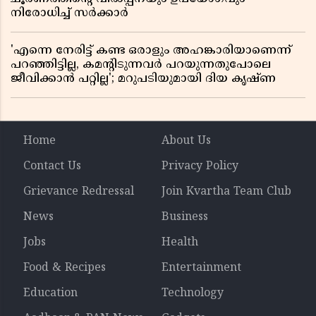
നിരോധിച്ച് സർക്കാർ
'എന്നെ നേരിട്ട് കണ്ട ഒരാളും അഹങ്കാരിയാണെന്ന്
പറഞ്ഞിട്ടില്ല, കമൻ്റിടുന്നവർ പറയുന്നതുപോലെ
ജീവിക്കാൻ പറ്റില്ല'; മറുപടിയുമായി ദിയ കൃഷ്ണ
Home
About Us
Contact Us
Privacy Policy
Grievance Redressal
Join Kvartha Team Club
News
Business
Jobs
Health
Food & Recipes
Entertainment
Education
Technology