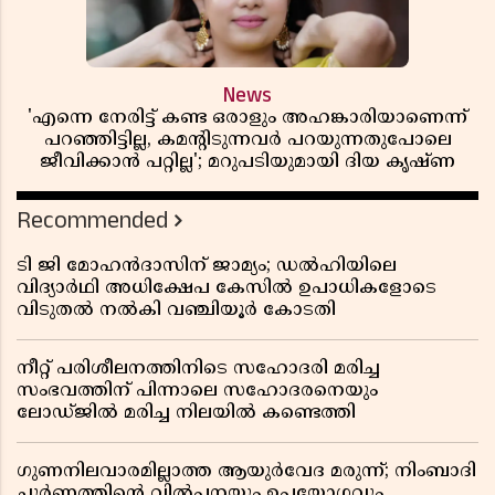
News
'എന്നെ നേരിട്ട് കണ്ട ഒരാളും അഹങ്കാരിയാണെന്ന്
പറഞ്ഞിട്ടില്ല, കമൻ്റിടുന്നവർ പറയുന്നതുപോലെ
ജീവിക്കാൻ പറ്റില്ല'; മറുപടിയുമായി ദിയ കൃഷ്ണ
Recommended
ടി ജി മോഹൻദാസിന് ജാമ്യം; ഡൽഹിയിലെ
വിദ്യാർഥി അധിക്ഷേപ കേസിൽ ഉപാധികളോടെ
വിടുതൽ നൽകി വഞ്ചിയൂർ കോടതി
നീറ്റ് പരിശീലനത്തിനിടെ സഹോദരി മരിച്ച
സംഭവത്തിന് പിന്നാലെ സഹോദരനെയും
ലോഡ്ജിൽ മരിച്ച നിലയിൽ കണ്ടെത്തി
ഗുണനിലവാരമില്ലാത്ത ആയുർവേദ മരുന്ന്; നിംബാദി
ചൂർണത്തിൻ്റെ വിൽപ്പനയും ഉപയോഗവും