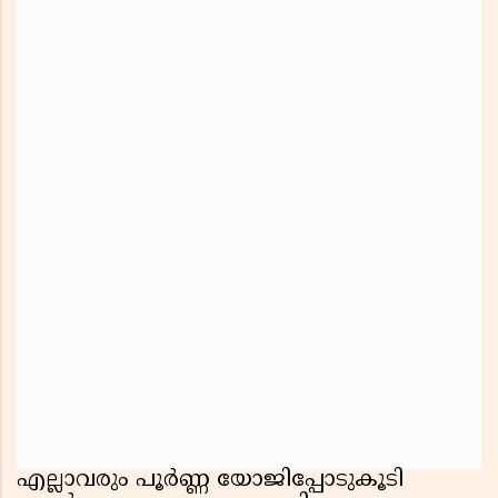
എല്ലാവരും പൂർണ്ണ യോജിപ്പോടുകൂടി