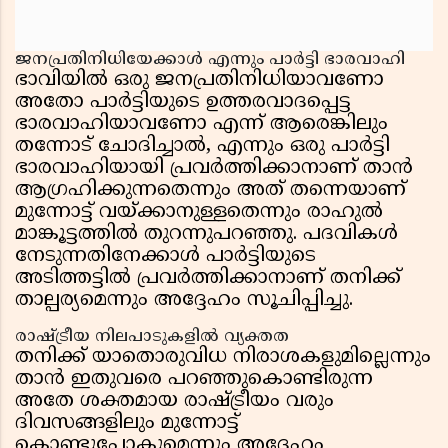
ജനപ്രതിനിധിയേക്കാൾ എന്നും പാർട്ടി ഭാരവാഹി
ഭാവിയിൽ ഒരു ജനപ്രതിനിധിയാവണോ
അതോ പാർട്ടിയുടെ ഉത്തരവാദപ്പെട്ട
ഭാരവാഹിയാവണോ എന്ന് ആരെങ്കിലും
തന്നോട് ചോദിച്ചാൽ, എന്നും ഒരു പാർട്ടി
ഭാരവാഹിയായി പ്രവർത്തിക്കാനാണ് താൻ
ആഗ്രഹിക്കുന്നതെന്നും അത് തന്നെയാണ്
മുന്നോട്ട് വയ്ക്കാനുള്ളതെന്നും രാഹുൽ
മാങ്കൂട്ടത്തിൽ തുറന്നുപറഞ്ഞു. പദവികൾ
നേടുന്നതിനേക്കാൾ പാർട്ടിയുടെ
അടിത്തട്ടിൽ പ്രവർത്തിക്കാനാണ് തനിക്ക്
താല്പര്യമെന്നും അദ്ദേഹം സൂചിപ്പിച്ചു.
രാഷ്ട്രീയ നിലപാടുകളിൽ വ്യക്തത
തനിക്ക് യാതൊരുവിധ നിരാശകളുമില്ലെന്നും
താൻ ഇതുവരെ പറഞ്ഞുകൊണ്ടിരുന്ന
അതേ ശക്തമായ രാഷ്ട്രീയം വരും
ദിവസങ്ങളിലും മുന്നോട്ട്
കൊണ്ടുപോകുമെന്നും അദ്ദേഹം