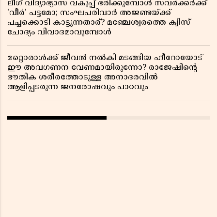
ലീഗ് വിദ്യാഭ്യാസ വകുപ്പ് ഭരിക്കുമ്പോൾ സവർക്കർക്ക്
'വീർ' പട്ടമോ; സംഘപരിവാർ അജണ്ടയ്ക്ക്
പച്ചക്കൊടി കാട്ടുന്നതാര്? മഞ്ചേശ്വരത്തെ ക്വിസ്
ചോദ്യം വിവാദമാവുമ്പോൾ
മറ്റൊരാൾക്ക് ജീവൻ നൽകി മടങ്ങിയ ഹീറോയോട്
ഈ അവഗണന വേണമായിരുന്നോ? രാജേഷിൻ്റെ
ഭൗതിക ശരീരത്തോടുള്ള അനാദരവിൽ
ആളിപ്പടരുന്ന ജനരോഷവും പാഠവും