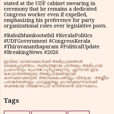
stated at the UDF cabinet swearing-in
ceremony that he remains a dedicated
Congress worker even if expelled,
emphasizing his preference for party
organizational roles over legislative posts.
#RahulMamkootathil #KeralaPolitics
#UDFGovernment #CongressKerala
#Thiruvananthapuram #PoliticalUpdate
#BreakingNews #2026
ഇവിടെ വായനക്കാർക്ക് അഭിപ്രായങ്ങൾ
രേഖപ്പെടുത്താം. സ്വതന്ത്രമായ ചിന്തയും അഭിപ്രായ
പ്രകടനവും പ്രോത്സാഹിപ്പിക്കുന്നു. എന്നാൽ ഇവ
കെവാർത്തയുടെ അഭിപ്രായങ്ങളായി
കണക്കാക്കരുത്. അധിക്ഷേപങ്ങളും വിദ്വേഷ - അശ്ലീല
പരാമർശങ്ങളും പാടുള്ളതല്ല. ലംഘിക്കുന്നവർക്ക്
ശക്തമായ നിയമനടപടി നേരിടേണ്ടി വന്നേക്കാം.
Tags