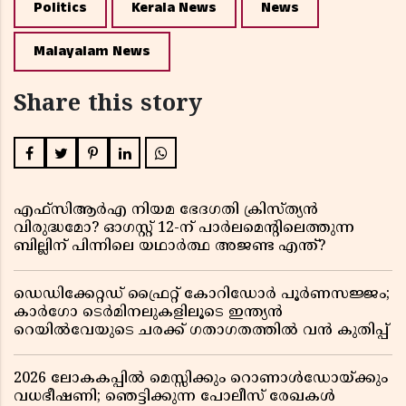
Politics
Kerala News
News
Malayalam News
Share this story
എഫ്സിആർഎ നിയമ ഭേദഗതി ക്രിസ്ത്യൻ
വിരുദ്ധമോ? ഓഗസ്റ്റ് 12-ന് പാർലമെന്റിലെത്തുന്ന
ബില്ലിന് പിന്നിലെ യഥാർത്ഥ അജണ്ട എന്ത്?
ഡെഡിക്കേറ്റഡ് ഫ്രൈറ്റ് കോറിഡോർ പൂർണസജ്ജം;
കാർഗോ ടെർമിനലുകളിലൂടെ ഇന്ത്യൻ
റെയിൽവേയുടെ ചരക്ക് ഗതാഗതത്തിൽ വൻ കുതിപ്പ്
2026 ലോകകപ്പിൽ മെസ്സിക്കും റൊണാൾഡോയ്ക്കും
വധഭീഷണി; ഞെട്ടിക്കുന്ന പോലീസ് രേഖകൾ