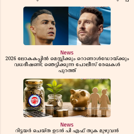
News
2026 ലോകകപ്പിൽ മെസ്സിക്കും റൊണാൾഡോയ്ക്കും
വധഭീഷണി; ഞെട്ടിക്കുന്ന പോലീസ് രേഖകൾ
പുറത്ത്
News
റിട്ടയർ ചെയ്ത ഉടൻ പി എഫ് തുക മുഴുവൻ