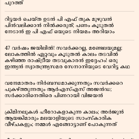
പുറത്ത്
റിട്ടയർ ചെയ്ത ഉടൻ പി എഫ് തുക മുഴുവൻ
പിൻവലിക്കാൻ നിൽക്കരുത്; പണം കൂടുതൽ
നേടാൻ ഇ പി എഫ് ഒയുടെ നിയമം അറിയാം
47 വർഷം ജയിലിൽ! സവർക്കറല്ല, മണ്ടേലയുമല്ല;
ലോകത്തിൽ ഏറ്റവും കൂടുതൽ കാലം തടവിൽ
കഴിഞ്ഞ രാഷ്ട്രീയ തടവുകാരൻ ഇദ്ദേഹം! ഒരു
ഇന്ത്യൻ സ്വാതന്ത്ര്യസമര സേനാനിയുടെ വേറിട്ട കഥ
വന്ദേമാതരം നിർബന്ധമാക്കുന്നതും സവർക്കറെ
പുകഴ്ത്തുന്നതും ആർഎസ്എസ് അജൻഡ;
സർക്കാരിനെതിരെ പിണറായി വിജയൻ
ക്രിമിനലുകൾ ഹീറോകളാകുന്ന കാലം; അർജുൻ
ആയങ്കിമാരും മലയാളിയുടെ സാംസ്കാരിക
വീഴ്ചകളും; നമ്മൾ എങ്ങോട്ടാണ് പോകുന്നത്