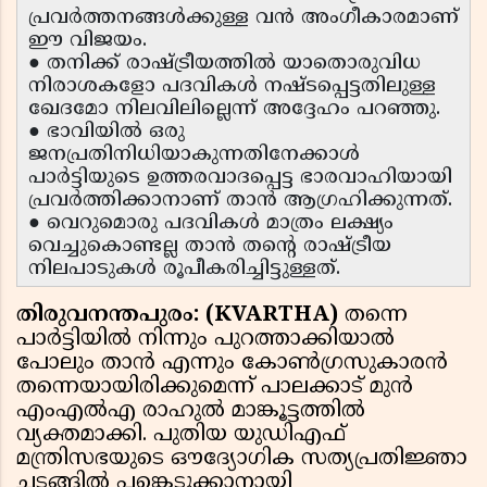
പ്രവർത്തനങ്ങൾക്കുള്ള വൻ അംഗീകാരമാണ്
ഈ വിജയം.
● തനിക്ക് രാഷ്ട്രീയത്തിൽ യാതൊരുവിധ
നിരാശകളോ പദവികൾ നഷ്ടപ്പെട്ടതിലുള്ള
ഖേദമോ നിലവിലില്ലെന്ന് അദ്ദേഹം പറഞ്ഞു.
● ഭാവിയിൽ ഒരു
ജനപ്രതിനിധിയാകുന്നതിനേക്കാൾ
പാർട്ടിയുടെ ഉത്തരവാദപ്പെട്ട ഭാരവാഹിയായി
പ്രവർത്തിക്കാനാണ് താൻ ആഗ്രഹിക്കുന്നത്.
● വെറുമൊരു പദവികൾ മാത്രം ലക്ഷ്യം
വെച്ചുകൊണ്ടല്ല താൻ തന്റെ രാഷ്ട്രീയ
നിലപാടുകൾ രൂപീകരിച്ചിട്ടുള്ളത്.
തിരുവനന്തപുരം: (KVARTHA)
തന്നെ
പാർട്ടിയിൽ നിന്നും പുറത്താക്കിയാൽ
പോലും താൻ എന്നും കോൺഗ്രസുകാരൻ
തന്നെയായിരിക്കുമെന്ന് പാലക്കാട് മുൻ
എംഎൽഎ രാഹുൽ മാങ്കൂട്ടത്തിൽ
വ്യക്തമാക്കി. പുതിയ യുഡിഎഫ്
മന്ത്രിസഭയുടെ ഔദ്യോഗിക സത്യപ്രതിജ്ഞാ
ചടങ്ങിൽ പങ്കെടുക്കാനായി