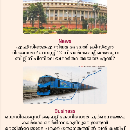
News
എഫ്സിആർഎ നിയമ ഭേദഗതി ക്രിസ്ത്യൻ
വിരുദ്ധമോ? ഓഗസ്റ്റ് 12-ന് പാർലമെന്റിലെത്തുന്ന
ബില്ലിന് പിന്നിലെ യഥാർത്ഥ അജണ്ട എന്ത്?
Business
ഡെഡിക്കേറ്റഡ് ഫ്രൈറ്റ് കോറിഡോർ പൂർണസജ്ജം;
കാർഗോ ടെർമിനലുകളിലൂടെ ഇന്ത്യൻ
റെയിൽവേയുടെ ചരക്ക് ഗതാഗതത്തിൽ വൻ കുതിപ്പ്