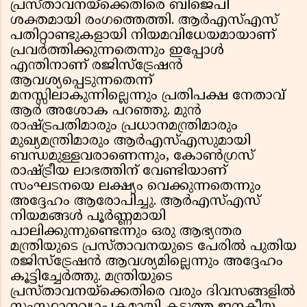
പ്രസ്താവനയ്ക്കെതിരെ ബിജെപി
ശക്തമായി രംഗത്തെത്തി. ആർഎസ്എസ്
പതിറ്റാണ്ടുകളായി നിയമവിധേയമായാണ്
പ്രവർത്തിക്കുന്നതെന്നും ഇപ്പോൾ
എന്തിനാണ് രജിസ്ട്രേഷൻ
ആവശ്യപ്പെടുന്നതെന്ന്
മനസ്സിലാകുന്നില്ലെന്നും പ്രതിപക്ഷ നേതാവ്
ആർ അശോക പറഞ്ഞു. മുൻ
രാഷ്ട്രപതിമാരും പ്രധാനമന്ത്രിമാരും
മുഖ്യമന്ത്രിമാരും ആർഎസ്എസുമായി
ബന്ധമുള്ളവരാണെന്നും, കോൺഗ്രസ്
രാഷ്ട്രീയ ലാഭത്തിന് വേണ്ടിയാണ്
സംഘടനയെ ലക്ഷ്യം വെക്കുന്നതെന്നും
അദ്ദേഹം ആരോപിച്ചു. ആർഎസ്എസ്
നിയമങ്ങൾ പൂർണ്ണമായി
പാലിക്കുന്നുണ്ടെന്നും ഒരു ആഭ്യന്തര
മന്ത്രിയുടെ പ്രസ്താവനയുടെ പേരിൽ പുതിയ
രജിസ്ട്രേഷൻ ആവശ്യമില്ലെന്നും അദ്ദേഹം
കൂട്ടിച്ചേർത്തു. മന്ത്രിയുടെ
പ്രസ്താവനയ്ക്കെതിരെ വരും ദിവസങ്ങളിൽ