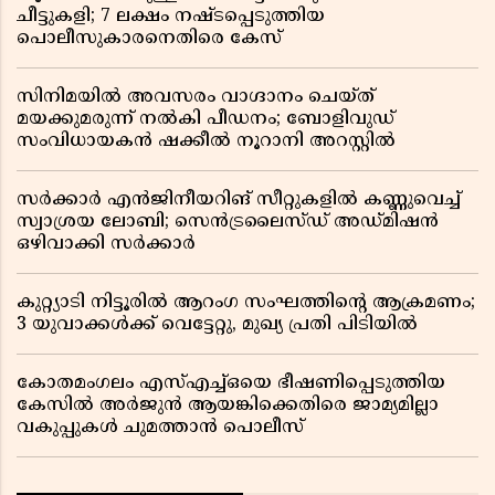
ചീട്ടുകളി; 7 ലക്ഷം നഷ്ടപ്പെടുത്തിയ
പൊലീസുകാരനെതിരെ കേസ്
സിനിമയിൽ അവസരം വാഗ്ദാനം ചെയ്ത്
മയക്കുമരുന്ന് നൽകി പീഡനം; ബോളിവുഡ്
സംവിധായകൻ ഷക്കീൽ നൂറാനി അറസ്റ്റിൽ
സർക്കാർ എൻജിനീയറിങ് സീറ്റുകളിൽ കണ്ണുവെച്ച്
സ്വാശ്രയ ലോബി; സെൻട്രലൈസ്ഡ് അഡ്മിഷൻ
ഒഴിവാക്കി സർക്കാർ
കുറ്റ്യാടി നിട്ടൂരിൽ ആറംഗ സംഘത്തിൻ്റെ ആക്രമണം;
3 യുവാക്കൾക്ക് വെട്ടേറ്റു, മുഖ്യ പ്രതി പിടിയിൽ
കോതമംഗലം എസ്എച്ച്ഒയെ ഭീഷണിപ്പെടുത്തിയ
കേസിൽ അർജുൻ ആയങ്കിക്കെതിരെ ജാമ്യമില്ലാ
വകുപ്പുകൾ ചുമത്താൻ പൊലീസ്