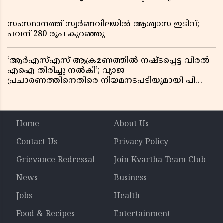
നേതാവ് പിണറായി വിജയൻ
സംസ്ഥാനത്ത് സ്വര്‍ണവിലയില്‍ ആശ്വാസ ഇടിവ്;
പവന് 280 രൂപ കുറഞ്ഞു
‘ആർഎസ്എസ് ആക്രമണത്തിൽ നഷ്ടപ്പെട്ട വിരൽ
എഐ തിരിച്ചു നൽകി’; വ്യാജ
പ്രചാരണത്തിനെതിരെ നിയമനടപടിയുമായി പി
ജയരാജൻ
Home
About Us
Contact Us
Privacy Policy
Grievance Redressal
Join Kvartha Team Club
News
Business
Jobs
Health
Food & Recipes
Entertainment