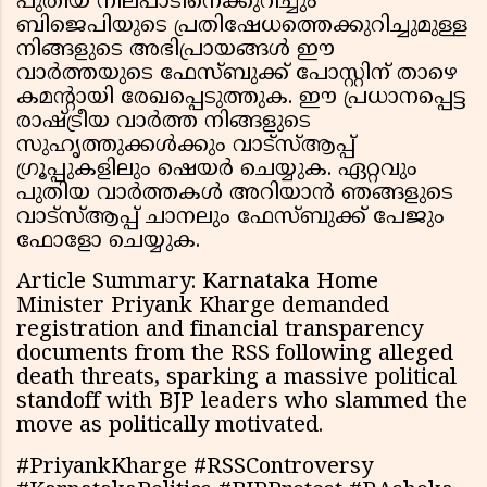
പുതിയ നിലപാടിനെക്കുറിച്ചും
ബിജെപിയുടെ പ്രതിഷേധത്തെക്കുറിച്ചുമുള്ള
നിങ്ങളുടെ അഭിപ്രായങ്ങൾ ഈ
വാർത്തയുടെ ഫേസ്ബുക്ക് പോസ്റ്റിന് താഴെ
കമന്റായി രേഖപ്പെടുത്തുക. ഈ പ്രധാനപ്പെട്ട
രാഷ്ട്രീയ വാർത്ത നിങ്ങളുടെ
സുഹൃത്തുക്കൾക്കും വാട്സ്ആപ്പ്
ഗ്രൂപ്പുകളിലും ഷെയർ ചെയ്യുക. ഏറ്റവും
പുതിയ വാർത്തകൾ അറിയാൻ ഞങ്ങളുടെ
വാട്സ്ആപ്പ് ചാനലും ഫേസ്ബുക്ക് പേജും
ഫോളോ ചെയ്യുക.
Article Summary: Karnataka Home
Minister Priyank Kharge demanded
registration and financial transparency
documents from the RSS following alleged
death threats, sparking a massive political
standoff with BJP leaders who slammed the
move as politically motivated.
#PriyankKharge #RSSControversy