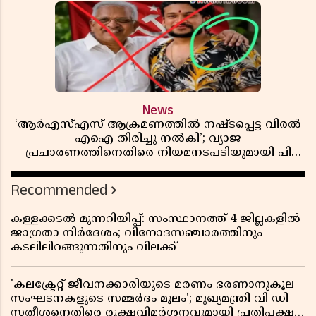
News
‘ആർഎസ്എസ് ആക്രമണത്തിൽ നഷ്ടപ്പെട്ട വിരൽ
എഐ തിരിച്ചു നൽകി’; വ്യാജ
പ്രചാരണത്തിനെതിരെ നിയമനടപടിയുമായി പി
ജയരാജൻ
Recommended
കള്ളക്കടൽ മുന്നറിയിപ്പ്: സംസ്ഥാനത്ത് 4 ജില്ലകളിൽ
ജാഗ്രതാ നിർദേശം; വിനോദസഞ്ചാരത്തിനും
കടലിലിറങ്ങുന്നതിനും വിലക്ക്
'കലക്ട്രേറ്റ് ജീവനക്കാരിയുടെ മരണം ഭരണാനുകൂല
സംഘടനകളുടെ സമ്മർദം മൂലം'; മുഖ്യമന്ത്രി വി ഡി
സതീശനെതിരെ രൂക്ഷവിമർശനവുമായി പ്രതിപക്ഷ