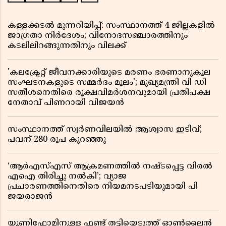
കള്ളക്കടൽ മുന്നറിയിപ്പ്: സംസ്ഥാനത്ത് 4 ജില്ലകളിൽ
ജാഗ്രതാ നിർദേശം; വിനോദസഞ്ചാരത്തിനും
കടലിലിറങ്ങുന്നതിനും വിലക്ക്
'കലക്ട്രേറ്റ് ജീവനക്കാരിയുടെ മരണം ഭരണാനുകൂല
സംഘടനകളുടെ സമ്മർദം മൂലം'; മുഖ്യമന്ത്രി വി ഡി
സതീശനെതിരെ രൂക്ഷവിമർശനവുമായി പ്രതിപക്ഷ
നേതാവ് പിണറായി വിജയൻ
സംസ്ഥാനത്ത് സ്വര്‍ണവിലയില്‍ ആശ്വാസ ഇടിവ്;
പവന് 280 രൂപ കുറഞ്ഞു
‘ആർഎസ്എസ് ആക്രമണത്തിൽ നഷ്ടപ്പെട്ട വിരൽ
എഐ തിരിച്ചു നൽകി’; വ്യാജ
പ്രചാരണത്തിനെതിരെ നിയമനടപടിയുമായി പി
ജയരാജൻ
യൂണിഫോമിനുള്ള ഫണ്ട് തട്ടിയെടുത്ത് ഓൺലൈൻ