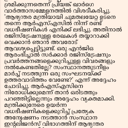
ശ്രമിക്കുന്നതെന്ന് പ്രിയങ്ക് ഖാർഗെ
വാർത്താസമ്മേളനത്തിൽ വിശദീകരിച്ചു.
'ആഭ്യന്തര മന്ത്രിയായി ചുമതലയേറ്റ ഉടനെ
തന്നെ ആർഎസ്എസിൽ നിന്ന് രണ്ട്
വധഭീഷണികൾ എനിക്ക് ലഭിച്ചു. അതിനാൽ
രജിസ്ട്രേഷനുള്ള രേഖകൾ തയ്യാറാക്കി
വെക്കാൻ ഞാൻ അവരോട്
ആവശ്യപ്പെട്ടിട്ടുണ്ട്. ഒരു എൻജിഒ
ആരംഭിച്ചാൽ സർക്കാർ രജിസ്ട്രേഷനും
പ്രവർത്തനങ്ങളെക്കുറിച്ചുള്ള വിവരങ്ങളും
നൽകേണ്ടതില്ലേ? സംസ്ഥാനത്തുടനീളം
മാർച്ച് നടത്തുന്ന ഒരു സംഘടനയ്ക്ക്
ഉത്തരവാദിത്തം വേണ്ടേ?' എന്ന് അദ്ദേഹം
ചോദിച്ചു. ആർഎസ്എസിനെ
നിരോധിക്കുമെന്ന് താൻ ഒരിടത്തും
പറഞ്ഞിട്ടില്ലെന്നും അദ്ദേഹം വ്യക്തമാക്കി.
മന്ത്രിക്കുനേരെ ഉയർന്ന
വധഭീഷണികളെക്കുറിച്ച് പ്രത്യേക
അന്വേഷണം നടത്താൻ സംസ്ഥാന
ഇന്റലിജൻസ് വിഭാഗത്തിന് ആഭ്യന്തര