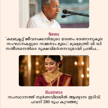
News
'കലക്ട്രേറ്റ് ജീവനക്കാരിയുടെ മരണം ഭരണാനുകൂല
സംഘടനകളുടെ സമ്മർദം മൂലം'; മുഖ്യമന്ത്രി വി ഡി
സതീശനെതിരെ രൂക്ഷവിമർശനവുമായി പ്രതിപക്ഷ
നേതാവ് പിണറായി വിജയൻ
Business
സംസ്ഥാനത്ത് സ്വര്‍ണവിലയില്‍ ആശ്വാസ ഇടിവ്;
പവന് 280 രൂപ കുറഞ്ഞു