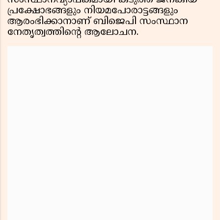
സംസ്ഥാനവ്യാപകമായി കടുത്ത ജനകീയ
പ്രക്ഷോഭങ്ങളും നിയമപോരാട്ടങ്ങളും
ആരംഭിക്കാനാണ് ബിജെപി സംസ്ഥാന
നേതൃത്വത്തിന്റെ ആലോചന.