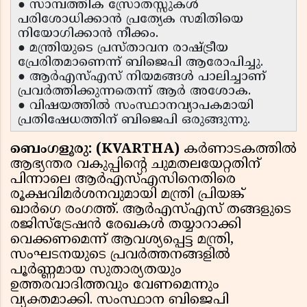
● സാമ്പത്തിക സ്രോതസ്സുകൾ
പരിശോധിക്കാൻ പ്രത്യേക സമിതിയെ
നിയോഗിക്കാൻ നീക്കം.
● മന്ത്രിയുടെ പ്രസ്താവന രാഷ്ട്രീയ
പ്രേരിതമാണെന്ന് ബിജെപി ആരോപിച്ചു.
● ആർഎസ്എസ് നിയമങ്ങൾ പാലിച്ചാണ്
പ്രവർത്തിക്കുന്നതെന്ന് ആർ അശോക.
● വിഷയത്തിൽ സംസ്ഥാനവ്യാപകമായി
പ്രതിഷേധത്തിന് ബിജെപി ഒരുങ്ങുന്നു.
ബെംഗളൂരു: (KVARTHA)
കർണാടകത്തിൽ
ആഭ്യന്തര വകുപ്പിന്റെ ചുമതലയേറ്റതിന്
പിന്നാലെ ആർഎസ്എസിനെതിരെ
രൂക്ഷവിമർശനവുമായി മന്ത്രി പ്രിയങ്ക്
ഖാർഗെ രംഗത്ത്. ആർഎസ്എസ് തങ്ങളുടെ
രജിസ്ട്രേഷൻ രേഖകൾ തയ്യാറാക്കി
വെക്കണമെന്ന് ആവശ്യപ്പെട്ട മന്ത്രി,
സംഘടനയുടെ പ്രവർത്തനങ്ങളിൽ
പൂർണ്ണമായ സുതാര്യതയും
ഉത്തരവാദിത്തവും വേണമെന്നും
വ്യക്തമാക്കി. സംസ്ഥാന ബിജെപി