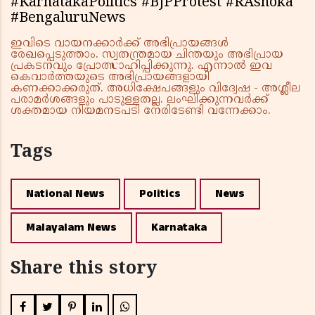
#KarnatakaPolitics #BJPProtest #RAshoka
#BengaluruNews
ഇവിടെ വായനക്കാർക്ക് അഭിപ്രായങ്ങൾ
രേഖപ്പെടുത്താം. സ്വതന്ത്രമായ ചിന്തയും അഭിപ്രായ
പ്രകടനവും പ്രോത്സാഹിപ്പിക്കുന്നു. എന്നാൽ ഇവ
കെവാർത്തയുടെ അഭിപ്രായങ്ങളായി
കണക്കാക്കരുത്. അധിക്ഷേപങ്ങളും വിദ്വേഷ - അശ്ലീല
പരാമർശങ്ങളും പാടുള്ളതല്ല. ലംഘിക്കുന്നവർക്ക്
ശക്തമായ നിയമനടപടി നേരിടേണ്ടി വന്നേക്കാം.
Tags
National News
Politics
News
Malayalam News
Karnataka
Share this story