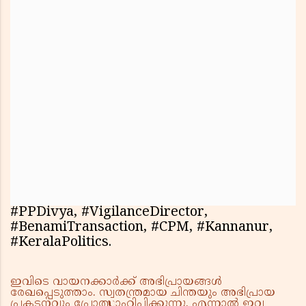
#PPDivya, #VigilanceDirector,
#BenamiTransaction, #CPM, #Kannanur,
#KeralaPolitics.
ഇവിടെ വായനക്കാർക്ക് അഭിപ്രായങ്ങൾ
രേഖപ്പെടുത്താം. സ്വതന്ത്രമായ ചിന്തയും അഭിപ്രായ
പ്രകടനവും പ്രോത്സാഹിപ്പിക്കുന്നു. എന്നാൽ ഇവ