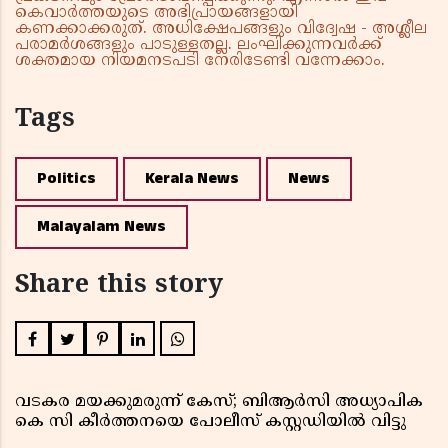
കെവാർത്തയുടെ അഭിപ്രായങ്ങളായി
കണക്കാക്കരുത്. അധിക്ഷേപങ്ങളും വിദ്വേഷ - അശ്ലീല
പരാമർശങ്ങളും പാടുള്ളതല്ല. ലംഘിക്കുന്നവർക്ക്
ശക്തമായ നിയമനടപടി നേരിടേണ്ടി വന്നേക്കാം.
Tags
Politics
Kerala News
News
Malayalam News
Share this story
വടകര മയക്കുമരുന്ന് കേസ്; ബിആർസി അധ്യാപിക
കെ സി കീർത്തനയെ പോലീസ് കസ്റ്റഡിയിൽ വിട്ടു