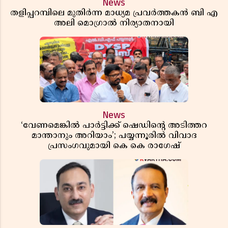
News
തളിപ്പറമ്പിലെ മുതിർന്ന മാധ്യമ പ്രവർത്തകൻ ബി എ
അലി മൊഗ്രാൽ നിര്യാതനായി
News
‘വേണമെങ്കിൽ പാർട്ടിക്ക് ഷെഡിൻ്റെ അടിത്തറ
മാന്താനും അറിയാം’; പയ്യന്നൂരിൽ വിവാദ
പ്രസംഗവുമായി കെ കെ രാഗേഷ്