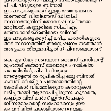
പ്രസിഡന്റും സി.പി.എം നേതാവുമായിരുന്ന
പി.പി. ദിവ്യയുടെ ബിനാമി
ഇടപാടുകളെക്കുറിച്ചുള്ള അന്വേഷണം
തടഞ്ഞത്. വിജിലൻസ് ഡി.ജി.പി
സ്ഥാനത്തുനിന്ന് യോഗേഷ് ഗുപ്തയെ
മാറ്റിയത്, കണ്ണൂരിലെ സി.പി.എം
നേതാക്കൾക്കെതിരായ ബിനാമി
ഇടപാടുകളെക്കുറിച്ച് ലഭിച്ച പരാതികളുടെ
അടിസ്ഥാനത്തിൽ അന്വേഷണം നടത്താൻ
അദ്ദേഹം തീരുമാനിച്ചതിന് പിന്നാലെയാണ്.
കെ.എസ്.യു സംസ്ഥാന വൈസ് പ്രസിഡന്റ്
മുഹമ്മദ് ഷമ്മാസ് രേഖാമൂലം നൽകിയ
പരാതിയിൽ, പി.പി. ദിവ്യയുടെ
നേതൃത്വത്തിൽ രൂപീകരിച്ച ഒരു ബിനാമി
കമ്പനിക്ക് ജില്ലാ പഞ്ചായത്തിൻ്റെ
കോടികൾ വിലമതിക്കുന്ന കരാറുകൾ
ലഭിച്ചതായി ആരോപിച്ചിരുന്നു. കൂടാതെ,
കണ്ണൂർ വിജിലൻസ് ഇൻസ്പെക്ടർ
ബിനുമോഹൻ്റെ സഹോദരനും ഈ
കമ്പനിയിൽ പങ്കാളിയാണെന്നുള്ള