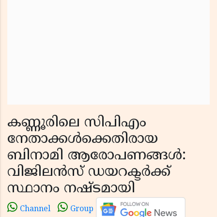
കണ്ണൂരിലെ സിപിഎം
നേതാക്കൾക്കെതിരായ
ബിനാമി ആരോപണങ്ങൾ:
വിജിലൻസ് ഡയറക്ടർക്ക്
സ്ഥാനം നഷ്ടമായി
Channel
Group