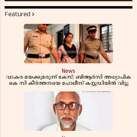
Featured
News
വടകര മയക്കുമരുന്ന് കേസ്; ബിആർസി അധ്യാപിക
കെ സി കീർത്തനയെ പോലീസ് കസ്റ്റഡിയിൽ വിട്ടു