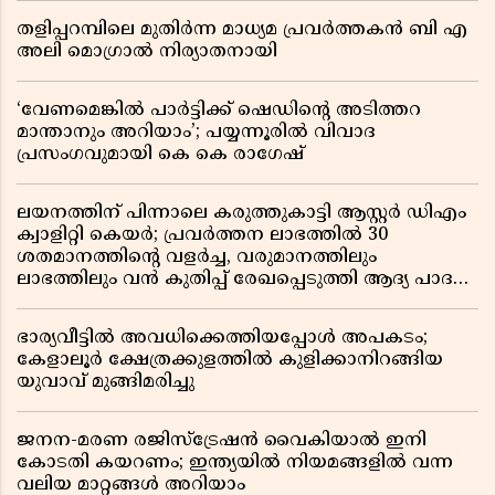
തളിപ്പറമ്പിലെ മുതിർന്ന മാധ്യമ പ്രവർത്തകൻ ബി എ
അലി മൊഗ്രാൽ നിര്യാതനായി
‘വേണമെങ്കിൽ പാർട്ടിക്ക് ഷെഡിൻ്റെ അടിത്തറ
മാന്താനും അറിയാം’; പയ്യന്നൂരിൽ വിവാദ
പ്രസംഗവുമായി കെ കെ രാഗേഷ്
ലയനത്തിന് പിന്നാലെ കരുത്തുകാട്ടി ആസ്റ്റർ ഡിഎം
ക്വാളിറ്റി കെയർ; പ്രവർത്തന ലാഭത്തിൽ 30
ശതമാനത്തിൻ്റെ വളർച്ച, വരുമാനത്തിലും
ലാഭത്തിലും വൻ കുതിപ്പ് രേഖപ്പെടുത്തി ആദ്യ പാദ
റിപ്പോർട്ട് പുറത്ത്
ഭാര്യവീട്ടിൽ അവധിക്കെത്തിയപ്പോൾ അപകടം;
കേളാലൂർ ക്ഷേത്രക്കുളത്തിൽ കുളിക്കാനിറങ്ങിയ
യുവാവ് മുങ്ങിമരിച്ചു
ജനന-മരണ രജിസ്ട്രേഷൻ വൈകിയാൽ ഇനി
കോടതി കയറണം; ഇന്ത്യയിൽ നിയമങ്ങളിൽ വന്ന
വലിയ മാറ്റങ്ങൾ അറിയാം