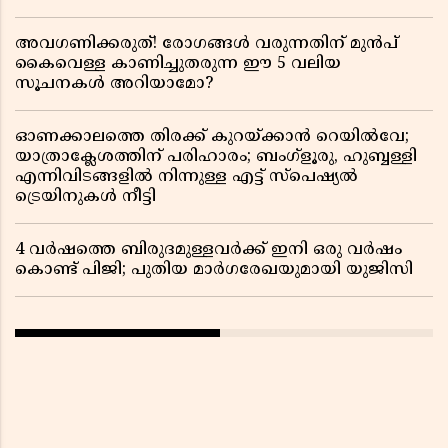
അവഗണിക്കരുത്! രോഗങ്ങൾ വരുന്നതിന് മുൻപ്
കൈവെള്ള കാണിച്ചുതരുന്ന ഈ 5 വലിയ
സൂചനകൾ അറിയാമോ?
ഓണക്കാലത്തെ തിരക്ക് കുറയ്ക്കാൻ റെയിൽവേ;
യാത്രാക്ലേശത്തിന് പരിഹാരം; ബംഗ്ളൂരു, ഹുബ്ബള്ളി
എന്നിവിടങ്ങളിൽ നിന്നുള്ള എട്ട് സ്പെഷ്യൽ
ട്രെയിനുകൾ നീട്ടി
4 വർഷത്തെ ബിരുദമുള്ളവർക്ക് ഇനി ഒരു വർഷം
കൊണ്ട് പിജി; പുതിയ മാർഗരേഖയുമായി യുജിസി