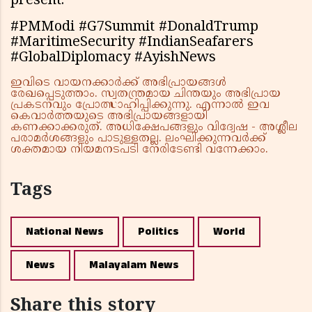
present.
#PMModi #G7Summit #DonaldTrump
#MaritimeSecurity #IndianSeafarers
#GlobalDiplomacy #AyishNews
ഇവിടെ വായനക്കാർക്ക് അഭിപ്രായങ്ങൾ
രേഖപ്പെടുത്താം. സ്വതന്ത്രമായ ചിന്തയും അഭിപ്രായ
പ്രകടനവും പ്രോത്സാഹിപ്പിക്കുന്നു. എന്നാൽ ഇവ
കെവാർത്തയുടെ അഭിപ്രായങ്ങളായി
കണക്കാക്കരുത്. അധിക്ഷേപങ്ങളും വിദ്വേഷ - അശ്ലീല
പരാമർശങ്ങളും പാടുള്ളതല്ല. ലംഘിക്കുന്നവർക്ക്
ശക്തമായ നിയമനടപടി നേരിടേണ്ടി വന്നേക്കാം.
Tags
National News
Politics
World
News
Malayalam News
Share this story