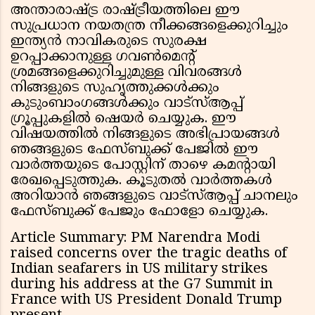
അന്താരാഷ്ട്ര രാഷ്ട്രീയത്തിലെ ഈ
സുപ്രധാന നയതന്ത്ര നീക്കങ്ങളെക്കുറിച്ചും
ഇന്ത്യൻ നാവികരുടെ സുരക്ഷ
ഉറപ്പാക്കാനുള്ള ഗവൺമെന്റ്
ശ്രമങ്ങളെക്കുറിച്ചുമുള്ള വിവരങ്ങൾ
നിങ്ങളുടെ സുഹൃത്തുക്കൾക്കും
കുടുംബാംഗങ്ങൾക്കും വാട്സ്ആപ്പ്
ഗ്രൂപ്പുകളിൽ ഷെയർ ചെയ്യുക. ഈ
വിഷയത്തിൽ നിങ്ങളുടെ അഭിപ്രായങ്ങൾ
ഞങ്ങളുടെ ഫേസ്ബുക്ക് പേജിൽ ഈ
വാർത്തയുടെ പോസ്റ്റിന് താഴെ കമന്റായി
രേഖപ്പെടുത്തുക. കൂടുതൽ വാർത്തകൾ
അറിയാൻ ഞങ്ങളുടെ വാട്സ്ആപ്പ് ചാനലും
ഫേസ്ബുക്ക് പേജും ഫോളോ ചെയ്യുക.
Article Summary: PM Narendra Modi
raised concerns over the tragic deaths of
Indian seafarers in US military strikes
during his address at the G7 Summit in
France with US President Donald Trump