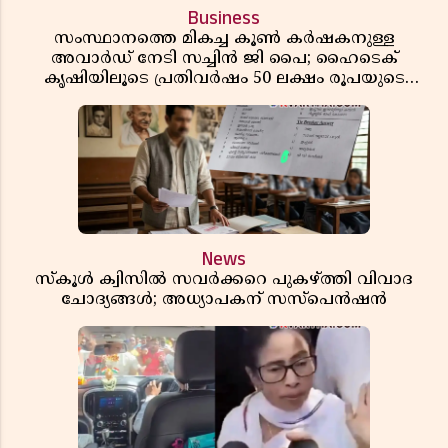
Business
സംസ്ഥാനത്തെ മികച്ച കൂൺ കർഷകനുള്ള
അവാർഡ് നേടി സച്ചിൻ ജി പൈ; ഹൈടെക്
കൃഷിയിലൂടെ പ്രതിവർഷം 50 ലക്ഷം രൂപയുടെ
വരുമാനം
News
സ്കൂൾ ക്വിസിൽ സവർക്കറെ പുകഴ്ത്തി വിവാദ
ചോദ്യങ്ങൾ; അധ്യാപകന് സസ്പെൻഷൻ