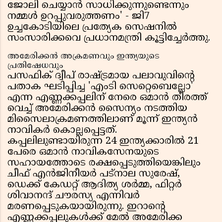
ജോലി ചെയ്യാൻ സാധിക്കുന്നുണ്ടെന്നും
നമ്മൾ ഉറപ്പുവരുത്തണം' - ജി7
ഉച്ചകോടിയിലെ പ്രത്യേക സെഷനിൽ
സംസാരിക്കവെ പ്രധാനമന്ത്രി കൂട്ടിച്ചേർത്തു.
അമേരിക്കൻ അക്രമണവും ഇന്ത്യയുടെ
പ്രതിഷേധവും
പസഫിക് ദ്വീപ് രാഷ്ട്രമായ പലാവുവിൻ്റെ
പതാക ഘടിപ്പിച്ച 'എംടി സെറ്റെബെല്ലോ'
എന്ന എണ്ണക്കപ്പലിന് നേരെ ഒമാൻ തീരത്ത്
വെച്ച് അമേരിക്കൻ സൈന്യം നടത്തിയ
മിസൈലാക്രമണത്തിലാണ് മൂന്ന് ഇന്ത്യൻ
നാവികർ കൊല്ലപ്പെട്ടത്.
കപ്പലിലുണ്ടായിരുന്ന 24 ഇന്ത്യക്കാരിൽ 21
പേരെ ഒമാൻ നാവികസേനയുടെ
സഹായത്തോടെ രക്ഷപ്പെടുത്തിയെങ്കിലും
ചീഫ് എൻജിനീയർ പട്നാല സുരേഷ്,
ഡെക്ക് കേഡറ്റ് ആദിത്യ ശർമ്മ, ഫിറ്റർ
ശിവാനന്ദ് ചൗരസ്യ എന്നിവർ
മരണപ്പെടുകയായിരുന്നു. ഇറാന്റെ
എണ്ണക്കപ്പലുകൾക്ക് മേൽ അമേരിക്ക