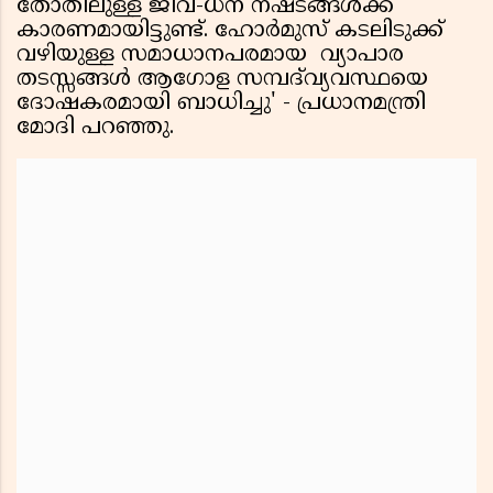
തോതിലുള്ള ജീവ-ധന നഷ്ടങ്ങൾക്ക്
കാരണമായിട്ടുണ്ട്. ഹോർമുസ് കടലിടുക്ക്
വഴിയുള്ള സമാധാനപരമായ വ്യാപാര
തടസ്സങ്ങൾ ആഗോള സമ്പദ്‌വ്യവസ്ഥയെ
ദോഷകരമായി ബാധിച്ചു' - പ്രധാനമന്ത്രി
മോദി പറഞ്ഞു.