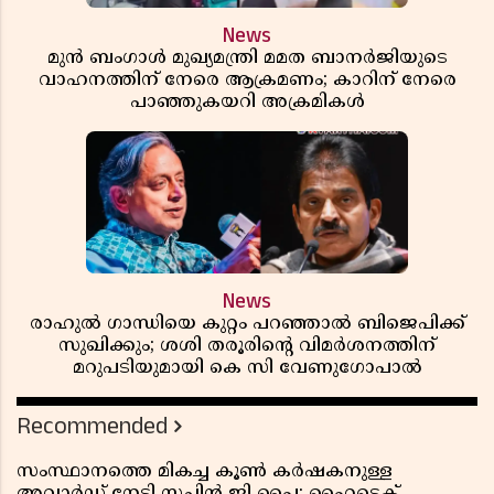
News
മുൻ ബംഗാൾ മുഖ്യമന്ത്രി മമത ബാനർജിയുടെ
വാഹനത്തിന് നേരെ ആക്രമണം; കാറിന് നേരെ
പാഞ്ഞുകയറി അക്രമികൾ
News
രാഹുൽ ഗാന്ധിയെ കുറ്റം പറഞ്ഞാൽ ബിജെപിക്ക്
സുഖിക്കും; ശശി തരൂരിന്റെ വിമർശനത്തിന്
മറുപടിയുമായി കെ സി വേണുഗോപാൽ
Recommended
സംസ്ഥാനത്തെ മികച്ച കൂൺ കർഷകനുള്ള
അവാർഡ് നേടി സച്ചിൻ ജി പൈ; ഹൈടെക്