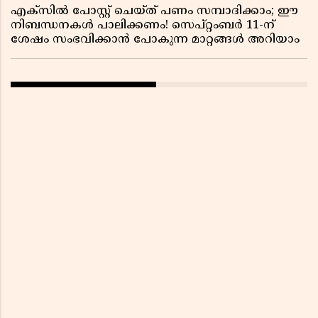
എക്സിൽ പോസ്റ്റ് ചെയ്ത് പണം സമ്പാദിക്കാം; ഈ
നിബന്ധനകൾ പാലിക്കണം! സെപ്റ്റംബർ 11-ന്
ശേഷം സംഭവിക്കാൻ പോകുന്ന മാറ്റങ്ങൾ അറിയാം