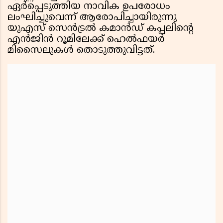
ഏർപ്പെടുത്തിയ നാവിക ഉപരോധം
ലംഘിച്ചുവെന്ന് ആരോപിച്ചായിരുന്നു
യുഎസ് സെൻട്രൽ കമാൻഡ് കപ്പലിൻ്റെ
എൻജിൻ റൂമിലേക്ക് ഹെൽഫയർ
മിസൈലുകൾ തൊടുത്തുവിട്ടത്.