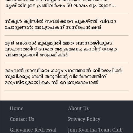
കൃഷിയിലൂടെ പ്രതിവർഷം 50 ലക്ഷം രൂപയുടെ
വരുമാനം
സ്കൂൾ ക്വിസിൽ സവർക്കറെ പുകഴ്ത്തി വിവാദ
ചോദ്യങ്ങൾ; അധ്യാപകന് സസ്പെൻഷൻ
മുൻ ബംഗാൾ മുഖ്യമന്ത്രി മമത ബാനർജിയുടെ
വാഹനത്തിന് നേരെ ആക്രമണം; കാറിന് നേരെ
പാഞ്ഞുകയറി അക്രമികൾ
രാഹുൽ ഗാന്ധിയെ കുറ്റം പറഞ്ഞാൽ ബിജെപിക്ക്
സുഖിക്കും; ശശി തരൂരിന്റെ വിമർശനത്തിന്
മറുപടിയുമായി കെ സി വേണുഗോപാൽ
Home
About Us
Contact Us
Privacy Policy
Grievance Redressal
Join Kvartha Team Club