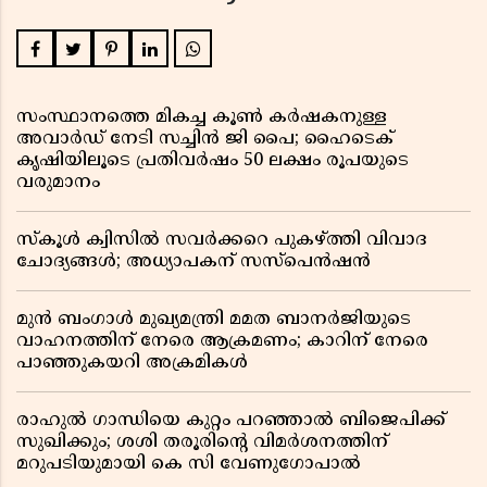
സംസ്ഥാനത്തെ മികച്ച കൂൺ കർഷകനുള്ള
അവാർഡ് നേടി സച്ചിൻ ജി പൈ; ഹൈടെക്
കൃഷിയിലൂടെ പ്രതിവർഷം 50 ലക്ഷം രൂപയുടെ
വരുമാനം
സ്കൂൾ ക്വിസിൽ സവർക്കറെ പുകഴ്ത്തി വിവാദ
ചോദ്യങ്ങൾ; അധ്യാപകന് സസ്പെൻഷൻ
മുൻ ബംഗാൾ മുഖ്യമന്ത്രി മമത ബാനർജിയുടെ
വാഹനത്തിന് നേരെ ആക്രമണം; കാറിന് നേരെ
പാഞ്ഞുകയറി അക്രമികൾ
രാഹുൽ ഗാന്ധിയെ കുറ്റം പറഞ്ഞാൽ ബിജെപിക്ക്
സുഖിക്കും; ശശി തരൂരിന്റെ വിമർശനത്തിന്
മറുപടിയുമായി കെ സി വേണുഗോപാൽ