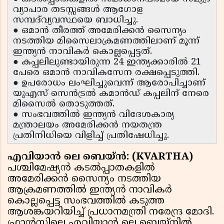
വ്യാപാര തടസ്സങ്ങൾ ആഗോള
സമ്പദ്‌വ്യവസ്ഥയെ ബാധിച്ചു.
● ഒമാൻ തീരത്ത് അമേരിക്കൻ സൈന്യം
നടത്തിയ മിസൈലാക്രമണത്തിലാണ് മൂന്ന്
ഇന്ത്യൻ നാവികർ കൊല്ലപ്പെട്ടത്.
● കപ്പലിലുണ്ടായിരുന്ന 24 ഇന്ത്യക്കാരിൽ 21
പേരെ ഒമാൻ നാവികസേന രക്ഷപ്പെടുത്തി.
● ഉപരോധം ലംഘിച്ചുവെന്ന് ആരോപിച്ചാണ്
യുഎസ് സെൻട്രൽ കമാൻഡ് കപ്പലിന് നേരെ
മിസൈൽ തൊടുത്തത്.
● സംഭവത്തിൽ ഇന്ത്യൻ വിദേശകാര്യ
മന്ത്രാലയം അമേരിക്കൻ നയതന്ത്ര
പ്രതിനിധിയെ വിളിച്ച് പ്രതിഷേധിച്ചു.
എവിയാൻ ലെ ബെയ്ൻ: (KVARTHA)
പശ്ചിമേഷ്യൻ കടൽപ്പാതകളിൽ
അമേരിക്കൻ സൈന്യം നടത്തിയ
ആക്രമണത്തിൽ ഇന്ത്യൻ നാവികർ
കൊല്ലപ്പെട്ട സംഭവത്തിൽ കടുത്ത
ആശങ്കയറിയിച്ച് പ്രധാനമന്ത്രി നരേന്ദ്ര മോദി.
ഫ്രാൻസിലെ എവിയാൻ ലെ ബെയ്നിൽ