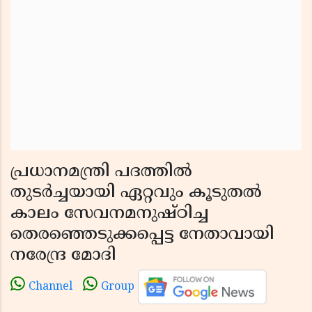
പ്രധാനമന്ത്രി പദത്തിൽ
തുടർച്ചയായി ഏറ്റവും കൂടുതൽ
കാലം സേവനമനുഷ്ഠിച്ച
തെരഞ്ഞെടുക്കപ്പെട്ട നേതാവായി
നരേന്ദ്ര മോദി
Channel
Group