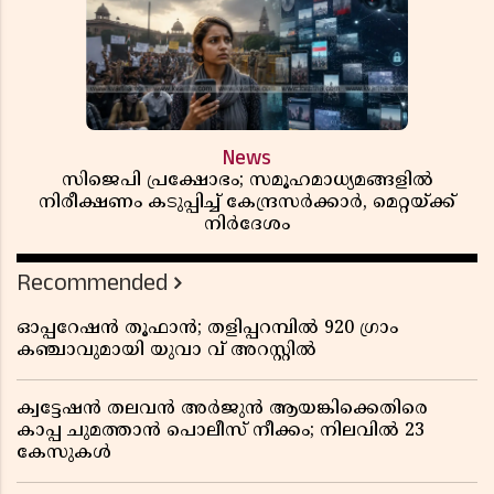
News
സിജെപി പ്രക്ഷോഭം; സമൂഹമാധ്യമങ്ങളിൽ
നിരീക്ഷണം കടുപ്പിച്ച് കേന്ദ്രസർക്കാർ, മെറ്റയ്ക്ക്
നിർദേശം
Recommended
ഓപ്പറേഷൻ തൂഫാൻ; തളിപ്പറമ്പിൽ 920 ഗ്രാം
കഞ്ചാവുമായി യുവാ വ് അറസ്റ്റിൽ
ക്വട്ടേഷൻ തലവൻ അർജുൻ ആയങ്കിക്കെതിരെ
കാപ്പ ചുമത്താൻ പൊലീസ് നീക്കം; നിലവിൽ 23
കേസുകൾ