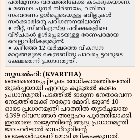
പതിമൂന്നാം വർഷത്തിലേക്ക് കടക്കുകയാണ്.
● മണ്ഡല പുനർ നിർണയം, വനിതാ
സംവരണം ഉൾപ്പെടെയുള്ള ബില്ലുകൾ
സർക്കാരിന്റെ പരിഗണനയിലാണ്.
● നീറ്റ്, സിബിഎസ്ഇ പരീക്ഷകളിലെ
വീഴ്ചകൾ ഉൾപ്പെടെയുള്ള ഭരണപരമായ
വെല്ലുവിളികളുമുണ്ട്.
● കഴിഞ്ഞ 12 വർഷത്തെ വികസന
മാറ്റങ്ങളുടെ കേന്ദ്രബിന്ദു പാവപ്പെട്ടവരുടെ
ക്ഷേമമെന്ന് പ്രധാനമന്ത്രി.
ന്യൂഡൽഹി: (KVARTHA)
തെരഞ്ഞെടുപ്പിലൂടെ അധികാരത്തിലെത്തി
തുടർച്ചയായി ഏറ്റവും കൂടുതൽ കാലം
പ്രധാനമന്ത്രി പദത്തിൽ ഇരുന്ന നേതാവെന്ന
നേട്ടത്തിലേക്ക് നരേന്ദ്ര മോദി. ജൂൺ 10-
ഓടെ പ്രധാനമന്ത്രി പദത്തിൽ തുടർച്ചയായ
4,399 ദിവസങ്ങൾ അദ്ദേഹം പൂർത്തിയാക്കി.
ഇതോടെ രാജ്യത്തിന്റെ ആദ്യ പ്രധാനമന്ത്രി
ജവഹർലാൽ നെഹ്‌റുവിന്റെ
റെക്കോർഡാണ് മോദി മറികടക്കുന്നത്.