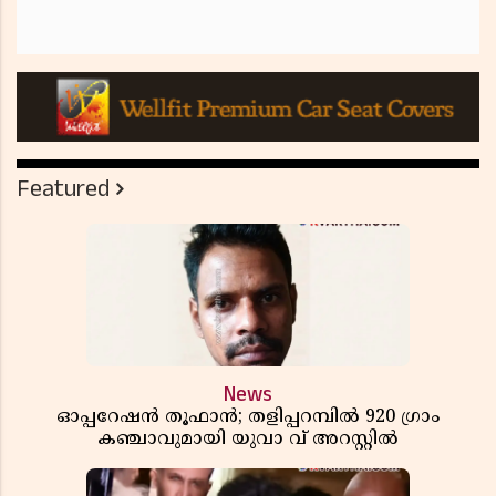
Featured
News
ഓപ്പറേഷൻ തൂഫാൻ; തളിപ്പറമ്പിൽ 920 ഗ്രാം
കഞ്ചാവുമായി യുവാ വ് അറസ്റ്റിൽ