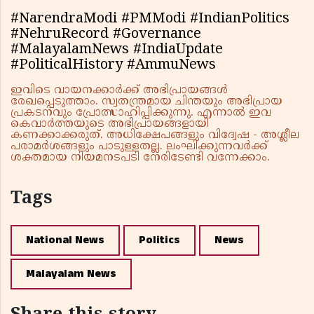
#NarendraModi #PMModi #IndianPolitics
#NehruRecord #Governance
#MalayalamNews #IndiaUpdate
#PoliticalHistory #AmmuNews
ഇവിടെ വായനക്കാർക്ക് അഭിപ്രായങ്ങൾ
രേഖപ്പെടുത്താം. സ്വതന്ത്രമായ ചിന്തയും അഭിപ്രായ
പ്രകടനവും പ്രോത്സാഹിപ്പിക്കുന്നു. എന്നാൽ ഇവ
കെവാർത്തയുടെ അഭിപ്രായങ്ങളായി
കണക്കാക്കരുത്. അധിക്ഷേപങ്ങളും വിദ്വേഷ - അശ്ലീല
പരാമർശങ്ങളും പാടുള്ളതല്ല. ലംഘിക്കുന്നവർക്ക്
ശക്തമായ നിയമനടപടി നേരിടേണ്ടി വന്നേക്കാം.
Tags
National News
Politics
News
Malayalam News