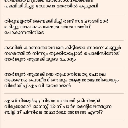
റെയിൽവേ ട്രാക്ക് പരിശോധനയ്ക്കിടെ
പക്ഷിയിടിച്ചു; ഡ്രോൺ മരത്തിൽ കുടുങ്ങി
തിരുവല്ലത്ത് ബൈക്കിടിച്ച് രണ്ട് സഹോദരിമാർ
മരിച്ചു; അപകടം ക്ഷേത്ര ദർശനത്തിന്
പോകുന്നതിനിടെ
കടലിൽ കാണാതായവരെ കിട്ടിയോ സാറേ? കണ്ണൂർ
നഗരത്തിൽ നിന്നും തൂക്കിയപ്പോൾ പൊലീസിനോട്
അർജുൻ ആയങ്കിയുടെ ചോദ്യം
അർജുൻ ആയങ്കിയെ തൂഫാനിലേതു പോലെ
തൂക്കണം; പൊലീസിനെയും ആഭ്യന്തരമന്ത്രിയെയും
വിമർശിച്ച് എം വി ജയരാജൻ
എഫ്സിആർഎ നിയമ ഭേദഗതി ക്രിസ്ത്യൻ
വിരുദ്ധമോ? ഓഗസ്റ്റ് 12-ന് പാർലമെന്റിലെത്തുന്ന
ബില്ലിന് പിന്നിലെ യഥാർത്ഥ അജണ്ട എന്ത്?