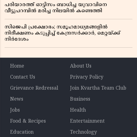
പരിയാരത്ത് ഓട്ടിസം ബാധിച്ച യുവാവിനെ
വീട്ടുപറമ്പിൽ മരിച്ച നിലയിൽ കണ്ടെത്തി
സിജെപി പ്രക്ഷോഭം; സമൂഹമാധ്യമങ്ങളിൽ
നിരീക്ഷണം കടുപ്പിച്ച് കേന്ദ്രസർക്കാർ, മെറ്റയ്ക്ക്
നിർദേശം
Home
About Us
Contact Us
Privacy Policy
Grievance Redressal
Join Kvartha Team Club
News
Business
Jobs
Health
Food & Recipes
Entertainment
Education
Technology