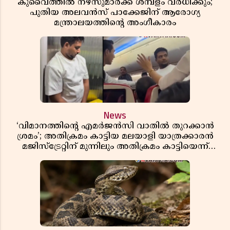
കുവൈത്തിൽ നഴ്‌സുമാർക്ക് ശമ്പളം വർധിക്കും;
പുതിയ അലവൻസ് പാക്കേജിന് ആരോഗ്യ
മന്ത്രാലയത്തിൻ്റെ അംഗീകാരം
News
‘വിമാനത്തിൻ്റെ എമർജൻസി വാതിൽ തുറക്കാൻ
ശ്രമം’; അതിക്രമം കാട്ടിയ മലയാളി യാത്രക്കാരൻ
മജിസ്ട്രേറ്റിന് മുന്നിലും അതിക്രമം കാട്ടിയെന്ന്
പൊലീസ്