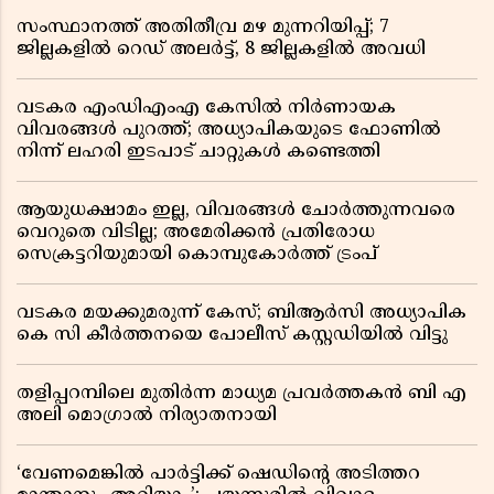
സംസ്ഥാനത്ത് അതിതീവ്ര മഴ മുന്നറിയിപ്പ്; 7
ജില്ലകളിൽ റെഡ് അലർട്ട്, 8 ജില്ലകളിൽ അവധി
വടകര എംഡിഎംഎ കേസിൽ നിർണായക
വിവരങ്ങൾ പുറത്ത്; അധ്യാപികയുടെ ഫോണിൽ
നിന്ന് ലഹരി ഇടപാട് ചാറ്റുകൾ കണ്ടെത്തി
ആയുധക്ഷാമം ഇല്ല, വിവരങ്ങൾ ചോർത്തുന്നവരെ
വെറുതെ വിടില്ല; അമേരിക്കൻ പ്രതിരോധ
സെക്രട്ടറിയുമായി കൊമ്പുകോർത്ത് ട്രംപ്
വടകര മയക്കുമരുന്ന് കേസ്; ബിആർസി അധ്യാപിക
കെ സി കീർത്തനയെ പോലീസ് കസ്റ്റഡിയിൽ വിട്ടു
തളിപ്പറമ്പിലെ മുതിർന്ന മാധ്യമ പ്രവർത്തകൻ ബി എ
അലി മൊഗ്രാൽ നിര്യാതനായി
‘വേണമെങ്കിൽ പാർട്ടിക്ക് ഷെഡിൻ്റെ അടിത്തറ