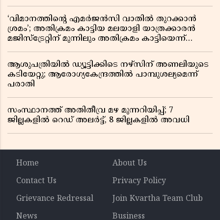
‘വിമാനത്തിൻ്റെ എമർജൻസി വാതിൽ തുറക്കാൻ
ശ്രമം’; അതിക്രമം കാട്ടിയ മലയാളി യാത്രക്കാരൻ
മജിസ്ട്രേറ്റിന് മുന്നിലും അതിക്രമം കാട്ടിയെന്ന്
പൊലീസ്
ആശുപത്രിയിൽ ഡ്യൂട്ടിക്കിടെ നഴ്സിന് അണലിയുടെ
കടിയേറ്റു; ആരോഗ്യകേന്ദ്രത്തിൽ പാമ്പുശല്യമെന്ന്
പരാതി
സംസ്ഥാനത്ത് അതിതീവ്ര മഴ മുന്നറിയിപ്പ്; 7
ജില്ലകളിൽ റെഡ് അലർട്ട്, 8 ജില്ലകളിൽ അവധി
Home
About Us
Contact Us
Privacy Policy
Grievance Redressal
Join Kvartha Team Club
News
Business