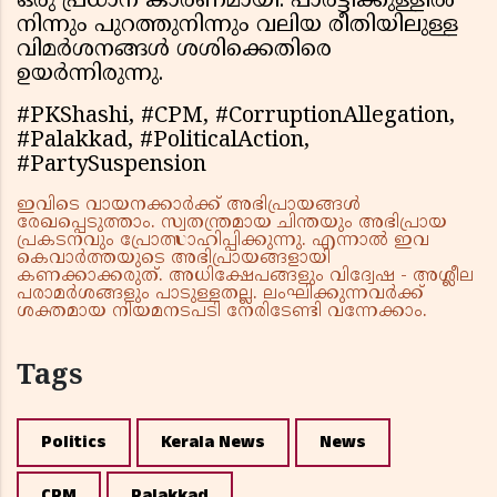
ഒരു പ്രധാന കാരണമായി. പാർട്ടിക്കുള്ളിൽ
നിന്നും പുറത്തുനിന്നും വലിയ രീതിയിലുള്ള
വിമർശനങ്ങൾ ശശിക്കെതിരെ
ഉയർന്നിരുന്നു.
#PKShashi, #CPM, #CorruptionAllegation,
#Palakkad, #PoliticalAction,
#PartySuspension
ഇവിടെ വായനക്കാർക്ക് അഭിപ്രായങ്ങൾ
രേഖപ്പെടുത്താം. സ്വതന്ത്രമായ ചിന്തയും അഭിപ്രായ
പ്രകടനവും പ്രോത്സാഹിപ്പിക്കുന്നു. എന്നാൽ ഇവ
കെവാർത്തയുടെ അഭിപ്രായങ്ങളായി
കണക്കാക്കരുത്. അധിക്ഷേപങ്ങളും വിദ്വേഷ - അശ്ലീല
പരാമർശങ്ങളും പാടുള്ളതല്ല. ലംഘിക്കുന്നവർക്ക്
ശക്തമായ നിയമനടപടി നേരിടേണ്ടി വന്നേക്കാം.
Tags
Politics
Kerala News
News
CPM
Palakkad