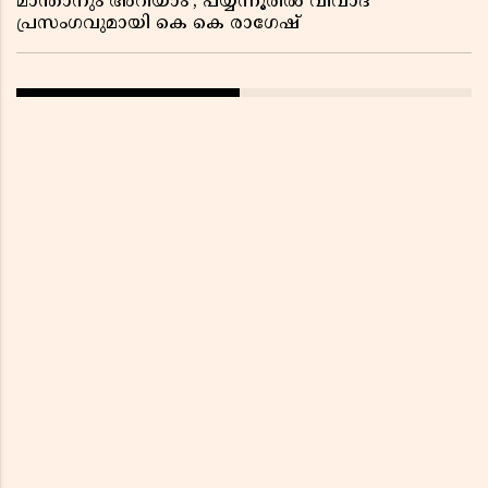
മാന്താനും അറിയാം’; പയ്യന്നൂരിൽ വിവാദ
പ്രസംഗവുമായി കെ കെ രാഗേഷ്