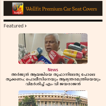
Featured
News
അർജുൻ ആയങ്കിയെ തൂഫാനിലേതു പോലെ
തൂക്കണം; പൊലീസിനെയും ആഭ്യന്തരമന്ത്രിയെയും
വിമർശിച്ച് എം വി ജയരാജൻ