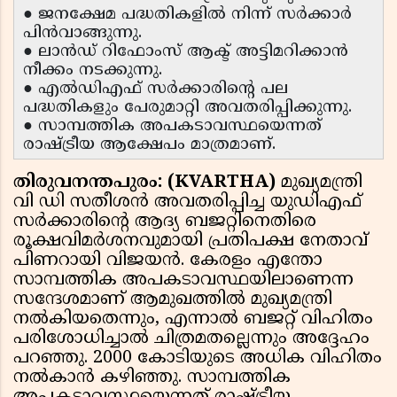
● ജനക്ഷേമ പദ്ധതികളിൽ നിന്ന് സർക്കാർ
പിൻവാങ്ങുന്നു.
● ലാൻഡ് റിഫോംസ് ആക്ട് അട്ടിമറിക്കാൻ
നീക്കം നടക്കുന്നു.
● എൽഡിഎഫ് സർക്കാരിന്റെ പല
പദ്ധതികളും പേരുമാറ്റി അവതരിപ്പിക്കുന്നു.
● സാമ്പത്തിക അപകടാവസ്ഥയെന്നത്
രാഷ്ട്രീയ ആക്ഷേപം മാത്രമാണ്.
തിരുവനന്തപുരം: (KVARTHA)
മുഖ്യമന്ത്രി
വി ഡി സതീശൻ അവതരിപ്പിച്ച യുഡിഎഫ്
സർക്കാരിൻ്റെ ആദ്യ ബജറ്റിനെതിരെ
രൂക്ഷവിമർശനവുമായി പ്രതിപക്ഷ നേതാവ്
പിണറായി വിജയൻ. കേരളം എന്തോ
സാമ്പത്തിക അപകടാവസ്ഥയിലാണെന്ന
സന്ദേശമാണ് ആമുഖത്തിൽ മുഖ്യമന്ത്രി
നൽകിയതെന്നും, എന്നാൽ ബജറ്റ് വിഹിതം
പരിശോധിച്ചാൽ ചിത്രമതല്ലെന്നും അദ്ദേഹം
പറഞ്ഞു. 2000 കോടിയുടെ അധിക വിഹിതം
നൽകാൻ കഴിഞ്ഞു. സാമ്പത്തിക