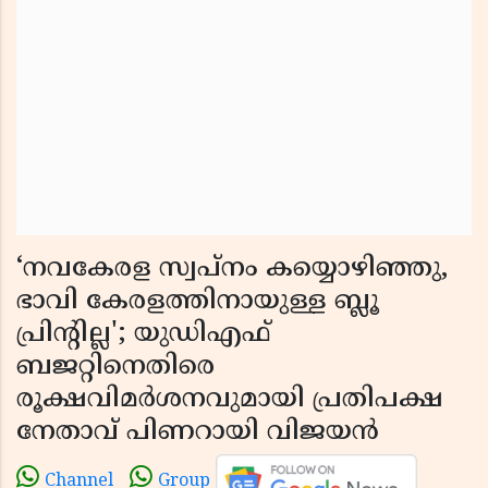
‘നവകേരള സ്വപ്നം കയ്യൊഴിഞ്ഞു,
ഭാവി കേരളത്തിനായുള്ള ബ്ലൂ
പ്രിൻ്റില്ല'; യുഡിഎഫ്
ബജറ്റിനെതിരെ
രൂക്ഷവിമർശനവുമായി പ്രതിപക്ഷ
നേതാവ് പിണറായി വിജയൻ
Channel
Group