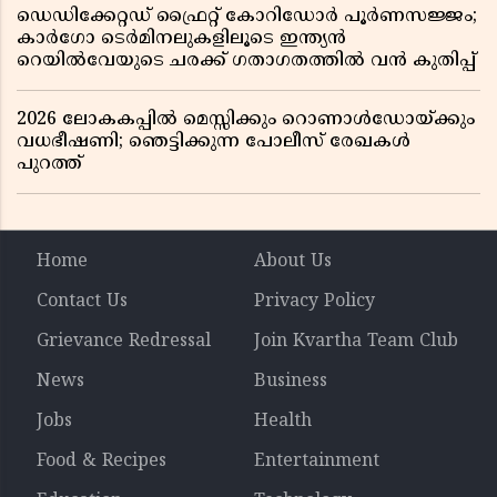
ഡെഡിക്കേറ്റഡ് ഫ്രൈറ്റ് കോറിഡോർ പൂർണസജ്ജം;
കാർഗോ ടെർമിനലുകളിലൂടെ ഇന്ത്യൻ
റെയിൽവേയുടെ ചരക്ക് ഗതാഗതത്തിൽ വൻ കുതിപ്പ്
2026 ലോകകപ്പിൽ മെസ്സിക്കും റൊണാൾഡോയ്ക്കും
വധഭീഷണി; ഞെട്ടിക്കുന്ന പോലീസ് രേഖകൾ
പുറത്ത്
Home
About Us
Contact Us
Privacy Policy
Grievance Redressal
Join Kvartha Team Club
News
Business
Jobs
Health
Food & Recipes
Entertainment