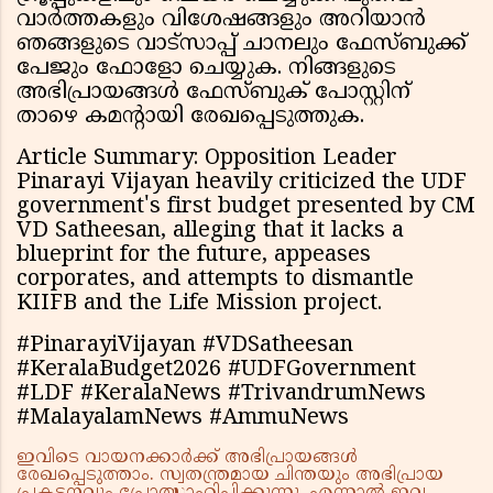
വാർത്തകളും വിശേഷങ്ങളും അറിയാൻ
ഞങ്ങളുടെ വാട്സാപ്പ് ചാനലും ഫേസ്ബുക്ക്
പേജും ഫോളോ ചെയ്യുക. നിങ്ങളുടെ
അഭിപ്രായങ്ങൾ ഫേസ്ബുക് പോസ്റ്റിന്
താഴെ കമൻ്റായി രേഖപ്പെടുത്തുക.
Article Summary: Opposition Leader
Pinarayi Vijayan heavily criticized the UDF
government's first budget presented by CM
VD Satheesan, alleging that it lacks a
blueprint for the future, appeases
corporates, and attempts to dismantle
KIIFB and the Life Mission project.
#PinarayiVijayan #VDSatheesan
#KeralaBudget2026 #UDFGovernment
#LDF #KeralaNews #TrivandrumNews
#MalayalamNews #AmmuNews
ഇവിടെ വായനക്കാർക്ക് അഭിപ്രായങ്ങൾ
രേഖപ്പെടുത്താം. സ്വതന്ത്രമായ ചിന്തയും അഭിപ്രായ