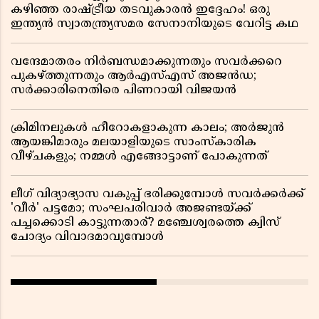
കഴിഞ്ഞ രാഷ്ട്രീയ തടവുകാരൻ ഇദ്ദേഹം! ഒരു
ഇന്ത്യൻ സ്വാതന്ത്ര്യസമര സേനാനിയുടെ വേറിട്ട കഥ
വന്ദേമാതരം നിർബന്ധമാക്കുന്നതും സവർക്കറെ
പുകഴ്ത്തുന്നതും ആർഎസ്എസ് അജൻഡ;
സർക്കാരിനെതിരെ പിണറായി വിജയൻ
ക്രിമിനലുകൾ ഹീറോകളാകുന്ന കാലം; അർജുൻ
ആയങ്കിമാരും മലയാളിയുടെ സാംസ്കാരിക
വീഴ്ചകളും; നമ്മൾ എങ്ങോട്ടാണ് പോകുന്നത്
ലീഗ് വിദ്യാഭ്യാസ വകുപ്പ് ഭരിക്കുമ്പോൾ സവർക്കർക്ക്
'വീർ' പട്ടമോ; സംഘപരിവാർ അജണ്ടയ്ക്ക്
പച്ചക്കൊടി കാട്ടുന്നതാര്? മഞ്ചേശ്വരത്തെ ക്വിസ്
ചോദ്യം വിവാദമാവുമ്പോൾ