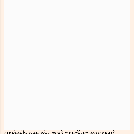
വൻകിട കോർപ്പറേറ്റ് താത്പര്യങ്ങളാണ്