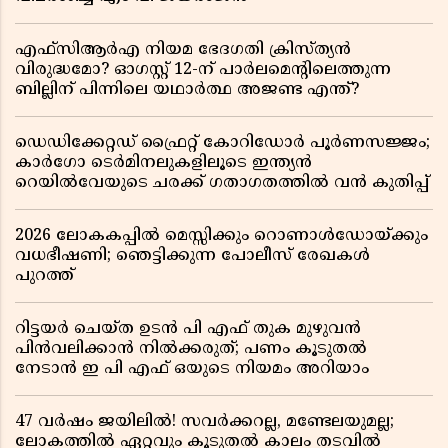
എഫ്സിആർഎ നിയമ ഭേദഗതി ക്രിസ്ത്യൻ
വിരുദ്ധമോ? ഓഗസ്റ്റ് 12-ന് പാർലമെന്റിലെത്തുന്ന
ബില്ലിന് പിന്നിലെ യഥാർത്ഥ അജണ്ട എന്ത്?
ഡെഡിക്കേറ്റഡ് ഫ്രൈറ്റ് കോറിഡോർ പൂർണസജ്ജം;
കാർഗോ ടെർമിനലുകളിലൂടെ ഇന്ത്യൻ
റെയിൽവേയുടെ ചരക്ക് ഗതാഗതത്തിൽ വൻ കുതിപ്പ്
2026 ലോകകപ്പിൽ മെസ്സിക്കും റൊണാൾഡോയ്ക്കും
വധഭീഷണി; ഞെട്ടിക്കുന്ന പോലീസ് രേഖകൾ
പുറത്ത്
റിട്ടയർ ചെയ്ത ഉടൻ പി എഫ് തുക മുഴുവൻ
പിൻവലിക്കാൻ നിൽക്കരുത്; പണം കൂടുതൽ
നേടാൻ ഇ പി എഫ് ഒയുടെ നിയമം അറിയാം
47 വർഷം ജയിലിൽ! സവർക്കറല്ല, മണ്ടേലയുമല്ല;
ലോകത്തിൽ ഏറ്റവും കൂടുതൽ കാലം തടവിൽ