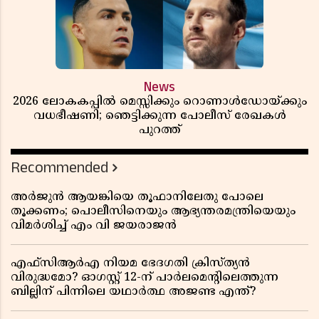
News
2026 ലോകകപ്പിൽ മെസ്സിക്കും റൊണാൾഡോയ്ക്കും
വധഭീഷണി; ഞെട്ടിക്കുന്ന പോലീസ് രേഖകൾ
പുറത്ത്
Recommended
അർജുൻ ആയങ്കിയെ തൂഫാനിലേതു പോലെ
തൂക്കണം; പൊലീസിനെയും ആഭ്യന്തരമന്ത്രിയെയും
വിമർശിച്ച് എം വി ജയരാജൻ
എഫ്സിആർഎ നിയമ ഭേദഗതി ക്രിസ്ത്യൻ
വിരുദ്ധമോ? ഓഗസ്റ്റ് 12-ന് പാർലമെന്റിലെത്തുന്ന
ബില്ലിന് പിന്നിലെ യഥാർത്ഥ അജണ്ട എന്ത്?