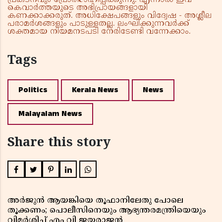
പ്രകടനവും പ്രോത്സാഹിപ്പിക്കുന്നു. എന്നാൽ ഇവ
കെവാർത്തയുടെ അഭിപ്രായങ്ങളായി
കണക്കാക്കരുത്. അധിക്ഷേപങ്ങളും വിദ്വേഷ - അശ്ലീല
പരാമർശങ്ങളും പാടുള്ളതല്ല. ലംഘിക്കുന്നവർക്ക്
ശക്തമായ നിയമനടപടി നേരിടേണ്ടി വന്നേക്കാം.
Tags
Politics
Kerala News
News
Malayalam News
Share this story
അർജുൻ ആയങ്കിയെ തൂഫാനിലേതു പോലെ
തൂക്കണം; പൊലീസിനെയും ആഭ്യന്തരമന്ത്രിയെയും
വിമർശിച്ച് എം വി ജയരാജൻ