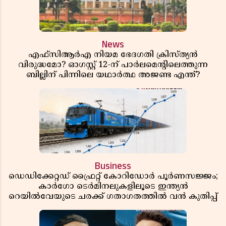
News
എഫ്സിആർഎ നിയമ ഭേദഗതി ക്രിസ്ത്യൻ
വിരുദ്ധമോ? ഓഗസ്റ്റ് 12-ന് പാർലമെന്റിലെത്തുന്ന
ബില്ലിന് പിന്നിലെ യഥാർത്ഥ അജണ്ട എന്ത്?
Business
ഡെഡിക്കേറ്റഡ് ഫ്രൈറ്റ് കോറിഡോർ പൂർണസജ്ജം;
കാർഗോ ടെർമിനലുകളിലൂടെ ഇന്ത്യൻ
റെയിൽവേയുടെ ചരക്ക് ഗതാഗതത്തിൽ വൻ കുതിപ്പ്