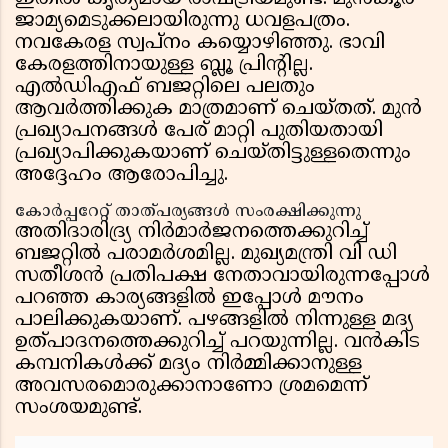
ജാമ്യമെടുക്കലായിരുന്നു ധവളപത്രം.
നവകേരള സ്വപ്നം കയ്യൊഴിഞ്ഞു. ഭാവി
കേരളത്തിനായുള്ള ബ്ലൂ പ്രിൻ്റില്ല.
എൽഡിഎഫ് ബജറ്റിലെ പലതും
ആവർത്തിക്കുക മാത്രമാണ് ചെയ്തത്. മുൻ
പ്രഖ്യാപനങ്ങൾ പേര് മാറ്റി പുതിയതായി
പ്രഖ്യാപിക്കുകയാണ് ചെയ്തിട്ടുള്ളതെന്നും
അദ്ദേഹം ആരോപിച്ചു.
കോർപ്പറേറ്റ് താത്പര്യങ്ങൾ സംരക്ഷിക്കുന്നു
അതിദാരിദ്ര്യ നിർമാർജനത്തെക്കുറിച്ച്
ബജറ്റിൽ പരാമർശമില്ല. മുഖ്യമന്ത്രി വി ഡി
സതീശൻ പ്രതിപക്ഷ നേതാവായിരുന്നപ്പോൾ
പറഞ്ഞ കാര്യങ്ങളിൽ ഇപ്പോൾ മൗനം
പാലിക്കുകയാണ്. പഴങ്ങളിൽ നിന്നുള്ള മദ്യ
ഉത്പാദനത്തെക്കുറിച്ച് പറയുന്നില്ല. വൻകിട
കമ്പനികൾക്ക് മദ്യം നിർമ്മിക്കാനുള്ള
അവസരമൊരുക്കാനാണോ ശ്രമമെന്ന്
സംശയമുണ്ട്.