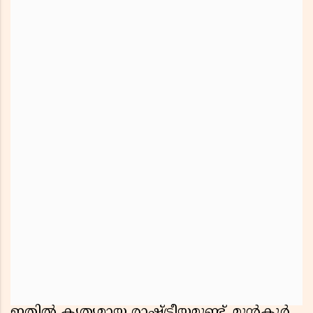
ഇതിൽ കൃത്യമായ രാഷ്ട്രീയമുണ്ട്. മുൻകൂർ