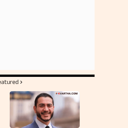
eatured