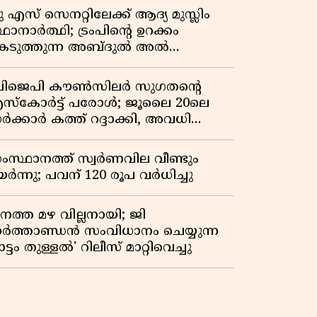
ു എസ് സെനറ്റിലേക്ക് ആദ്യ മുസ്ലിം
ഥാനാർത്ഥി; ട്രംപിന്റെ ഉറക്കം
െടുത്തുന്ന അബ്ദുൽ അൽ
്യിദിന്റെ രാഷ്ട്രീയ തരംഗം!
അവസാന റിപ്പബ്ലിക്കൻ
ിജെപി കൗൺസിലർ സുഗതന്റെ
രസിഡന്റാകുമോ ട്രംപ്?'
സ്‌കോർട്ട് പരോൾ; ജൂലൈ 20ലെ
ർക്കാർ കത്ത് റദ്ദാക്കി, അവധി
യലിലെ വീഴ്ചകളിൽ മുഖ്യമന്ത്രിയുടെ
ഫീസ് അന്വേഷണത്തിന് ഉത്തരവിട്ടു
ംസ്ഥാനത്ത് സ്വര്‍ണവില വീണ്ടും
ർന്നു; പവന് 120 രൂപ വര്‍ധിച്ചു
നത്ത മഴ വില്ലനായി; ജി
ാർത്താണ്ഡൻ സംവിധാനം ചെയ്യുന്ന
ട്ടം തുള്ളൽ' റിലീസ് മാറ്റിവെച്ചു