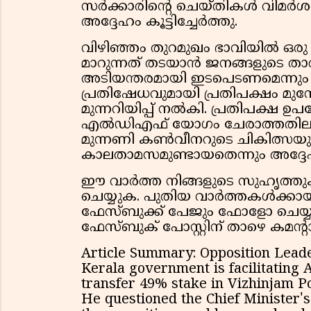
സർക്കാരിന്റെ ചെയ്തികൾ വിമർശ
അദ്ദേഹം കൂട്ടിച്ചേർത്തു.
വിഴിഞ്ഞം തുറമുഖം ഭാവിയിൽ ഒരു
മാറുന്നത് തടയാൻ ജനങ്ങളുടെ താൽ
അടിയന്തരമായി ഇടപെടണമെന്നും 
പ്രതിഷേധവുമായി പ്രതിപക്ഷം മുന
മുന്നറിയിപ്പ് നൽകി. പ്രതിപക്ഷ ഉ
എൽഡിഎഫ് യോഗം ചേരാത്തതിലും പ
മുന്നണി കൺവീനറുടെ ചികിത്സയുമാ
കാലതാമസമുണ്ടായതെന്നും അദ്ദേഹ
ഈ വാർത്ത നിങ്ങളുടെ സുഹൃത്തുക്ക
ചെയ്യുക. പുതിയ വാർത്തകൾക്കായി
ഫേസ്ബുക്ക് പേജും ഫോളോ ചെയ്യു
ഫേസ്ബുക് പോസ്റ്റിന് താഴെ കമന്റാ
Article Summary: Opposition Leade
Kerala government is facilitating A
transfer 49% stake in Vizhinjam Por
He questioned the Chief Minister's