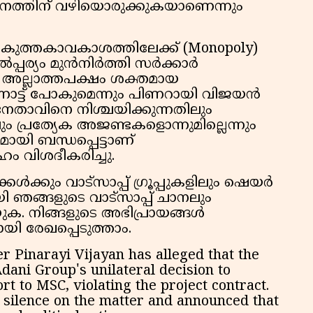
നത്തിന് വഴിയൊരുക്കുകയാണെന്നും
 കുത്തകാവകാശത്തിലേക്ക് (Monopoly)
പ്പര്യം മുൻനിർത്തി സർക്കാർ
അല്ലാത്തപക്ഷം ശക്തമായ
്നോട്ട് പോകുമെന്നും പിണറായി വിജയൻ
പനേതാവിനെ നിശ്ചയിക്കുന്നതിലും
്രത്യേക അജണ്ടകളൊന്നുമില്ലെന്നും
യി ബന്ധപ്പെട്ടാണ്
ം വിശദീകരിച്ചു.
ൾക്കും വാട്സാപ്പ് ഗ്രൂപ്പുകളിലും ഷെയർ
 ഞങ്ങളുടെ വാട്സാപ്പ് ചാനലും
ക. നിങ്ങളുടെ അഭിപ്രായങ്ങൾ
യി രേഖപ്പെടുത്താം.
r Pinarayi Vijayan has alleged that the
dani Group's unilateral decision to
t to MSC, violating the project contract.
 silence on the matter and announced that