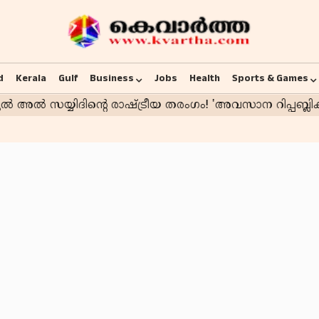
d
Kerala
Gulf
Business
Jobs
Health
Sports & Games