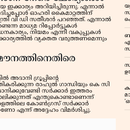
യ
 ഇക്കാര്യം അറിയിച്ചിരുന്നു. എന്നാൽ
സ്
ച്ചപ്പോൾ ഓഹരി കൈമാറ്റത്തിന്
ക
ഖ്യമന്ത്രി വി ഡി സതീശൻ പറഞ്ഞത്. എന്നാൽ
ുണ്ടെന്ന മാധ്യമ റിപ്പോർട്ടുകൾ
സയ
ധനകാര്യം, നിയമം എന്നീ വകുപ്പുകൾ
'
ബ
ഇക്കാര്യത്തിൽ വ്യക്തത വരുത്തണമെന്നും
പ്
എ
സ
ഫ
 മൗനത്തിനെതിരെ
ഓ
സ
ഉയ
 അദാനി ഗ്രൂപ്പിന്റെ
രതികരിക്കുന്ന രാഹുൽ ഗാന്ധിയും കെ സി
ക
ിക്കുവേണ്ടി സർക്കാർ ഇത്തരം
മ
ലിക്കുന്നത് എന്തുകൊണ്ടാണെന്ന്
'ഓ
രളത്തിലെ കോൺഗ്രസ് സർക്കാർ
ോ എന്ന് അദ്ദേഹം വിമർശിച്ചു.