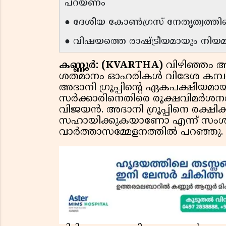
പറയണം
● ദേശീയ കോൺഗ്രസ് നേതൃത്വത്തിന്റ
● വിഷയത്തെ രാഷ്ട്രീയമായും നിയമ
കണ്ണൂർ: (KVARTHA)
വിഴിഞ്ഞം അ
ശതമാനം ഓഹരികൾ വിദേശ കമ്പന
അദാനി ഗ്രൂപ്പിന്റെ ഏകപക്ഷീയമ
സർക്കാരിനെതിരെ രൂക്ഷവിമർശനവ
വിജയൻ. അദാനി ഗ്രൂപ്പിനെ രക്ഷിക
സഹായിക്കുകയാണോ എന്ന് സംശയി
വാർത്താസമ്മേളനത്തിൽ പറഞ്ഞു.