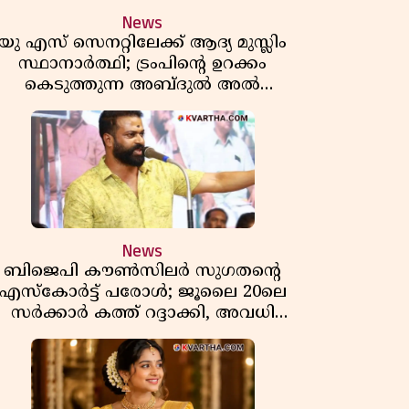
News
യു എസ് സെനറ്റിലേക്ക് ആദ്യ മുസ്ലിം
സ്ഥാനാർത്ഥി; ട്രംപിന്റെ ഉറക്കം
കെടുത്തുന്ന അബ്ദുൽ അൽ
സയ്യിദിന്റെ രാഷ്ട്രീയ തരംഗം!
'അവസാന റിപ്പബ്ലിക്കൻ
പ്രസിഡന്റാകുമോ ട്രംപ്?'
News
ബിജെപി കൗൺസിലർ സുഗതന്റെ
എസ്‌കോർട്ട് പരോൾ; ജൂലൈ 20ലെ
സർക്കാർ കത്ത് റദ്ദാക്കി, അവധി
യലിലെ വീഴ്ചകളിൽ മുഖ്യമന്ത്രിയുടെ
ഫീസ് അന്വേഷണത്തിന് ഉത്തരവിട്ടു