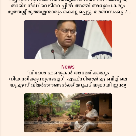
തായ്‌ലൻഡ് വെടിവെപ്പിൽ അഞ്ച് അധ്യാപകരും
മുത്തശ്ശീമുത്തശ്ശന്മാരും കൊല്ലപ്പെട്ടു, മരണസംഖ്യ 7;
ഞെട്ടിക്കുന്ന വെളിപ്പെടുത്തലുകൾ
News
‘വിദേശ ഫണ്ടുകൾ അമേരിക്കയും
നിയന്ത്രിക്കുന്നുണ്ടല്ലോ’; എഫ്സിആർഎ ബില്ലിലെ
യുഎസ് വിമർശനങ്ങൾക്ക് മറുപടിയുമായി ഇന്ത്യ