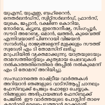
യുഎസ്, യുഎഇ, ബഹ്റൈൻ,
നെതർലൻഡ്‌സ്, സ്വിറ്റ്സർലൻഡ്, ഫ്രാൻസ്,
യുകെ, ജപ്പാൻ, ദക്ഷിണ കൊറിയ,
നോർവേ, ക്യൂബ, ഇന്തൊനീഷ്യ, സിംഗപ്പൂർ,
സൗദി അറേബ്യ, ഒമാൻ, ഖത്തർ, കുവൈത്ത്
എന്നിവയാണ് പിണറായി വിജയൻ
സന്ദർശിച്ച രാജ്യങ്ങളെന്ന് മുളക്കുളം സൗത്ത്
സ്വദേശി എം ടി തോമസിന് ലഭിച്ച
മറുപടിയിൽ വ്യക്തമാക്കുന്നു. യാത്രയുടെയും
താമസത്തിന്റെയും കൃത്യമായ ചെലവുകൾ
നൽകാത്തതിനെതിരെ അപ്പീൽ നൽകുമെന്ന്
എം ടി തോമസ് അറിയിച്ചു.
സംസ്ഥാനത്തെ രാഷ്ട്രീയ വാർത്തകൾ
അറിയാൻ ഞങ്ങളുടെ വാട്സ്ആപ്പ് ചാനലും
ഫേസ്ബുക്ക് പേജും ഫോളോ ചെയ്യുക.
നിങ്ങളുടെ അഭിപ്രായങ്ങൾ ഫേസ്ബുക്ക്
പേജിൽ ഈ വാർത്തയുടെ പോസ്റ്റിന് താഴെ
കമന്റായി രേഖപ്പെടുത്താൻ മറക്കരുത്.