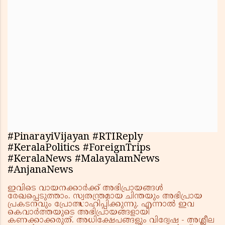
#PinarayiVijayan #RTIReply
#KeralaPolitics #ForeignTrips
#KeralaNews #MalayalamNews
#AnjanaNews
ഇവിടെ വായനക്കാർക്ക് അഭിപ്രായങ്ങൾ
രേഖപ്പെടുത്താം. സ്വതന്ത്രമായ ചിന്തയും അഭിപ്രായ
പ്രകടനവും പ്രോത്സാഹിപ്പിക്കുന്നു. എന്നാൽ ഇവ
കെവാർത്തയുടെ അഭിപ്രായങ്ങളായി
കണക്കാക്കരുത്. അധിക്ഷേപങ്ങളും വിദ്വേഷ - അശ്ലീല