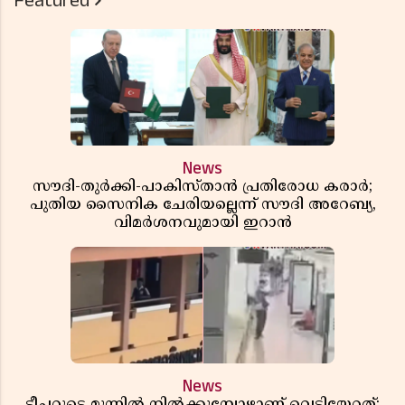
Featured
News
സൗദി-തുർക്കി-പാകിസ്താൻ പ്രതിരോധ കരാർ;
പുതിയ സൈനിക ചേരിയല്ലെന്ന് സൗദി അറേബ്യ,
വിമർശനവുമായി ഇറാൻ
News
ടീച്ചറുടെ മുന്നിൽ നിൽക്കുമ്പോഴാണ് വെടിയേറ്റത്;