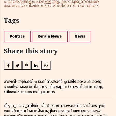
പരാമർശങ്ങളും പാടുള്ളതല്ല. ലംഘിക്കുന്നവർക്ക്
ശക്തമായ നിയമനടപടി നേരിടേണ്ടി വന്നേക്കാം.
Tags
Politics
Kerala News
News
Share this story
സൗദി-തുർക്കി-പാകിസ്താൻ പ്രതിരോധ കരാർ;
പുതിയ സൈനിക ചേരിയല്ലെന്ന് സൗദി അറേബ്യ,
വിമർശനവുമായി ഇറാൻ
ടീച്ചറുടെ മുന്നിൽ നിൽക്കുമ്പോഴാണ് വെടിയേറ്റത്;
തായ്‌ലൻഡ് വെടിവെപ്പിൽ അഞ്ച് അധ്യാപകരും