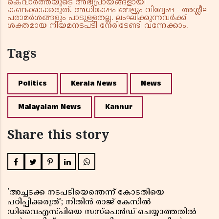
കെവാർത്തയുടെ അഭിപ്രായങ്ങളായി
കണക്കാക്കരുത്. അധിക്ഷേപങ്ങളും വിദ്വേഷ - അശ്ലീല
പരാമർശങ്ങളും പാടുള്ളതല്ല. ലംഘിക്കുന്നവർക്ക്
ശക്തമായ നിയമനടപടി നേരിടേണ്ടി വന്നേക്കാം.
Tags
Politics
Kerala News
News
Malayalam News
Kannur
Share this story
'അച്ചടക്ക നടപടിയെന്തെന്ന് കോടതിയെ
പഠിപ്പിക്കരുത്'; നിതിൻ രാജ് കേസിൽ
ഡിവൈഎസ്പിയെ സസ്പെൻഡ് ചെയ്യാത്തതിൽ