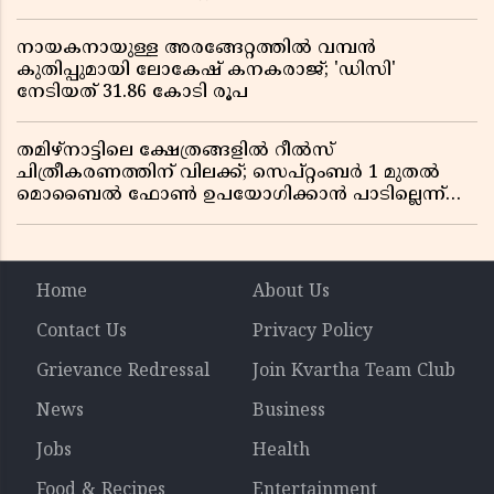
അറിയേണ്ട നിയമങ്ങൾ
നായകനായുള്ള അരങ്ങേറ്റത്തിൽ വമ്പൻ
കുതിപ്പുമായി ലോകേഷ് കനകരാജ്; 'ഡിസി'
നേടിയത് 31.86 കോടി രൂപ
തമിഴ്‌നാട്ടിലെ ക്ഷേത്രങ്ങളിൽ റീൽസ്
ചിത്രീകരണത്തിന് വിലക്ക്; സെപ്റ്റംബർ 1 മുതൽ
മൊബൈൽ ഫോൺ ഉപയോഗിക്കാൻ പാടില്ലെന്ന്
സർക്കാർ ഉത്തരവ്
Home
About Us
Contact Us
Privacy Policy
Grievance Redressal
Join Kvartha Team Club
News
Business
Jobs
Health
Food & Recipes
Entertainment