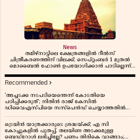
News
തമിഴ്‌നാട്ടിലെ ക്ഷേത്രങ്ങളിൽ റീൽസ്
ചിത്രീകരണത്തിന് വിലക്ക്; സെപ്റ്റംബർ 1 മുതൽ
മൊബൈൽ ഫോൺ ഉപയോഗിക്കാൻ പാടില്ലെന്ന്
സർക്കാർ ഉത്തരവ്
Recommended
'അച്ചടക്ക നടപടിയെന്തെന്ന് കോടതിയെ
പഠിപ്പിക്കരുത്'; നിതിൻ രാജ് കേസിൽ
ഡിവൈഎസ്പിയെ സസ്പെൻഡ് ചെയ്യാത്തതിൽ
സർക്കാരിന് ഹൈക്കോടതിയുടെ രൂക്ഷ വിമർശനം
ട്രെയിൻ യാത്രക്കാരുടെ ശ്രദ്ധയ്ക്ക്; എ സി
കോച്ചുകളിൽ പുതപ്പ്, തലയിണ അടക്കമുള്ള
ബെഡ്റോൾ ലഭിച്ചില്ലേ? പണം തിരികെ വാങ്ങാം;