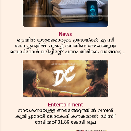
News
ട്രെയിൻ യാത്രക്കാരുടെ ശ്രദ്ധയ്ക്ക്; എ സി
കോച്ചുകളിൽ പുതപ്പ്, തലയിണ അടക്കമുള്ള
ബെഡ്റോൾ ലഭിച്ചില്ലേ? പണം തിരികെ വാങ്ങാം;
അറിയേണ്ട നിയമങ്ങൾ
Entertainment
നായകനായുള്ള അരങ്ങേറ്റത്തിൽ വമ്പൻ
കുതിപ്പുമായി ലോകേഷ് കനകരാജ്; 'ഡിസി'
നേടിയത് 31.86 കോടി രൂപ