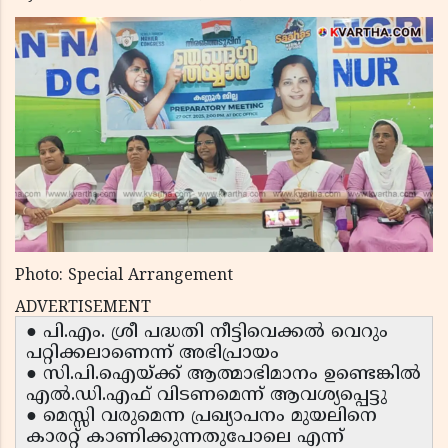
Photo: Special Arrangement
ADVERTISEMENT
● പി.എം. ശ്രീ പദ്ധതി നീട്ടിവെക്കൽ വെറും
പറ്റിക്കലാണെന്ന് അഭിപ്രായം
● സി.പി.ഐയ്ക്ക് ആത്മാഭിമാനം ഉണ്ടെങ്കിൽ
എൽ.ഡി.എഫ് വിടണമെന്ന് ആവശ്യപ്പെട്ടു
● മെസ്സി വരുമെന്ന പ്രഖ്യാപനം മുയലിനെ
കാരറ്റ് കാണിക്കുന്നതുപോലെ എന്ന്