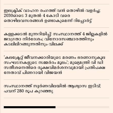
ഇലക്ട്രിക് വാഹന രംഗത്ത് വൻ തൊഴിൽ വളർച്ച;
2030ഓടെ 3 മുതൽ 4 കോടി വരെ
തൊഴിലവസരങ്ങൾ ഉണ്ടാകുമെന്ന് റിപ്പോർട്ട്
കള്ളക്കടൽ മുന്നറിയിപ്പ്: സംസ്ഥാനത്ത് 4 ജില്ലകളിൽ
ജാഗ്രതാ നിർദേശം; വിനോദസഞ്ചാരത്തിനും
കടലിലിറങ്ങുന്നതിനും വിലക്ക്
'കലക്ട്രേറ്റ് ജീവനക്കാരിയുടെ മരണം ഭരണാനുകൂല
സംഘടനകളുടെ സമ്മർദം മൂലം'; മുഖ്യമന്ത്രി വി ഡി
സതീശനെതിരെ രൂക്ഷവിമർശനവുമായി പ്രതിപക്ഷ
നേതാവ് പിണറായി വിജയൻ
സംസ്ഥാനത്ത് സ്വര്‍ണവിലയില്‍ ആശ്വാസ ഇടിവ്;
പവന് 280 രൂപ കുറഞ്ഞു