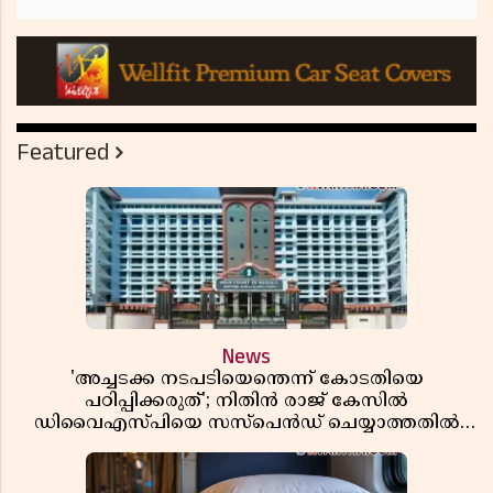
Featured
News
'അച്ചടക്ക നടപടിയെന്തെന്ന് കോടതിയെ
പഠിപ്പിക്കരുത്'; നിതിൻ രാജ് കേസിൽ
ഡിവൈഎസ്പിയെ സസ്പെൻഡ് ചെയ്യാത്തതിൽ
സർക്കാരിന് ഹൈക്കോടതിയുടെ രൂക്ഷ വിമർശനം