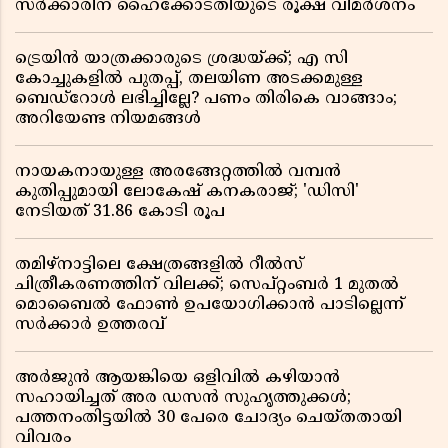
സർക്കാരിന് ഹൈക്കോടതിയുടെ രൂക്ഷ വിമർശനം
ട്രെയിൻ യാത്രക്കാരുടെ ശ്രദ്ധയ്ക്ക്; എ സി
കോച്ചുകളിൽ പുതപ്പ്, തലയിണ അടക്കമുള്ള
ബെഡ്റോൾ ലഭിച്ചില്ലേ? പണം തിരികെ വാങ്ങാം;
അറിയേണ്ട നിയമങ്ങൾ
നായകനായുള്ള അരങ്ങേറ്റത്തിൽ വമ്പൻ
കുതിപ്പുമായി ലോകേഷ് കനകരാജ്; 'ഡിസി'
നേടിയത് 31.86 കോടി രൂപ
തമിഴ്‌നാട്ടിലെ ക്ഷേത്രങ്ങളിൽ റീൽസ്
ചിത്രീകരണത്തിന് വിലക്ക്; സെപ്റ്റംബർ 1 മുതൽ
മൊബൈൽ ഫോൺ ഉപയോഗിക്കാൻ പാടില്ലെന്ന്
സർക്കാർ ഉത്തരവ്
അർജുൻ ആയങ്കിയെ ഒളിവിൽ കഴിയാൻ
സഹായിച്ചത് അര ഡസൻ സുഹൃത്തുക്കൾ;
പത്തനംതിട്ടയിൽ 30 പേരെ ചോദ്യം ചെയ്തതായി
വിവരം ​​​​​​​