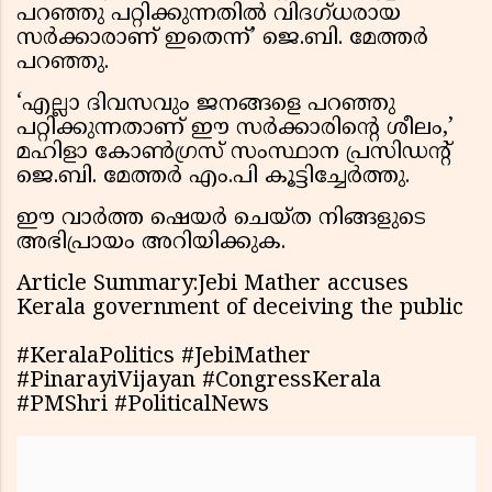
പറഞ്ഞു പറ്റിക്കുന്നതിൽ വിദഗ്ധരായ
സർക്കാരാണ് ഇതെന്ന്’ ജെ.ബി. മേത്തർ
പറഞ്ഞു.
‘എല്ലാ ദിവസവും ജനങ്ങളെ പറഞ്ഞു
പറ്റിക്കുന്നതാണ് ഈ സർക്കാരിന്റെ ശീലം,’
മഹിളാ കോൺഗ്രസ് സംസ്ഥാന പ്രസിഡന്റ്
ജെ.ബി. മേത്തർ എം.പി കൂട്ടിച്ചേർത്തു.
ഈ വാർത്ത ഷെയർ ചെയ്ത നിങ്ങളുടെ
അഭിപ്രായം അറിയിക്കുക.
Article Summary:Jebi Mather accuses
Kerala government of deceiving the public
#KeralaPolitics #JebiMather
#PinarayiVijayan #CongressKerala
#PMShri #PoliticalNews