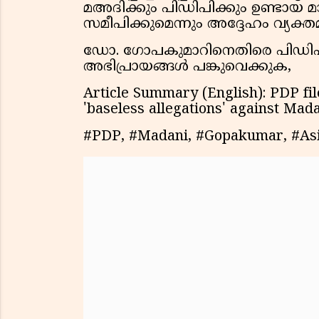
മഅദിക്കും പിഡിപിക്കും ഉണ്ടാ
സമീപിക്കുമെന്നും അദ്ദേഹം വ്യക്തമ
ഡോ. ഗോപകുമാറിനെതിരെ പിഡിപി 
അഭിപ്രായങ്ങൾ പങ്കുവെക്കുക,
Article Summary (English): PDP fil
'baseless allegations' against Mada
#PDP, #Madani, #Gopakumar, #Asia