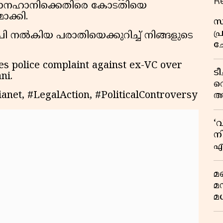
R
യ മാനഹാനിക്കെതിരെ കോടതിയെ
ാക്കി.
സ
പ
നൽകിയ പരാതിയെക്കുറിച്ച് നിങ്ങളുടെ
ച
വ
es police complaint against ex-VC over
ട
ni.
വ
net, #LegalAction, #PoliticalControversy
അ
മു
മ
‘
വ
നി
എ
വ
മണ
മ
മധ