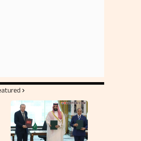
eatured