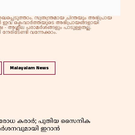
്പെടുത്താം. സ്വതന്ത്രമായ ചിന്തയും അഭിപ്രായ
്നാൽ ഇവ കെവാർത്തയുടെ അഭിപ്രായങ്ങളായി
 - അശ്ലീല പരാമർശങ്ങളും പാടുള്ളതല്ല.
നേരിടേണ്ടി വന്നേക്കാം.
Malayalam News
രതിരോധ കരാർ; പുതിയ സൈനിക
വിമർശനവുമായി ഇറാൻ