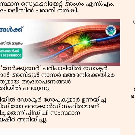
ഥാന സെക്രട്ടറിയേറ്റ് അംഗം എസ്.എം.
രം പോലീസിൽ പരാതി നൽകി.
െ 'നേർക്കുനേർ' പരിപാടിയിൽ ഡോക്ടർ
മാൻ അബ്ദുൾ നാസർ മഅദനിക്കെതിരെ
ചമച്ചതുമായ ആരോപണങ്ങൾ
ാതിയിൽ പറയുന്നു.
വ
ാടിയിൽ ഡോക്ടർ ഗോപകുമാർ ഉന്നയിച്ച
ീഡിയോ റെക്കോർഡ് സഹിതമാണ്
ച്ചതെന്ന് പിഡിപി സംസ്ഥാന
ബഷീർ അറിയിച്ചു.