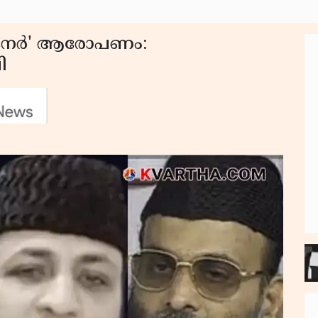
കുനേർ' ആരോപണം:
ി