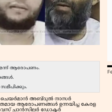
്യമെന്ന് ആരോപണം.
F
ണങ്ങൾ.
 സമീപിക്കും.
ി ചെയർമാൻ അബ്ദുൽ നാസർ
ിതമായ ആരോപണങ്ങൾ ഉന്നയിച്ച കേരള
 വൈസ് ചാൻസിലർ ഡോക്ടർ