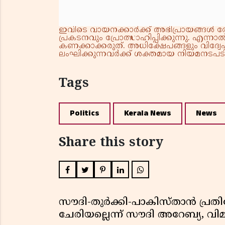
ഇവിടെ വായനക്കാർക്ക് അഭിപ്രായങ്ങൾ രേഖപ
പ്രകടനവും പ്രോത്സാഹിപ്പിക്കുന്നു. എന
കണക്കാക്കരുത്. അധിക്ഷേപങ്ങളും വിദ്വേഷ
ലംഘിക്കുന്നവർക്ക് ശക്തമായ നിയമനടപടി 
Tags
Politics
Kerala News
News
Share this story
സൗദി-തുർക്കി-പാകിസ്താൻ പ്
ചേരിയല്ലെന്ന് സൗദി അറേബ്യ, 