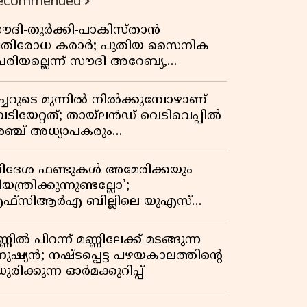
ecommended
ൗദി-തുർക്കി-പാകിസ്താൻ
്രതിരോധ കരാർ; പുതിയ സൈനിക
േരിയല്ലെന്ന് സൗദി അറേബ്യ,
ിമർശനവുമായി ഇറാൻ
ീച്ചറുടെ മുന്നിൽ നിൽക്കുമ്പോഴാണ്
െടിയേറ്റത്; തായ്‌ലൻഡ് വെടിവെപ്പിൽ
ഞ്ച് അധ്യാപകരും
ത്തശ്ശീമുത്തശ്ശന്മാരും കൊല്ലപ്പെട്ടു,
രണസംഖ്യ 7; ഞെട്ടിക്കുന്ന
വിദേശ ഫണ്ടുകൾ അമേരിക്കയും
െളിപ്പെടുത്തലുകൾ
യന്ത്രിക്കുന്നുണ്ടല്ലോ’;
ഫ്സിആർഎ ബില്ലിലെ യുഎസ്
ിമർശനങ്ങൾക്ക് മറുപടിയുമായി ഇന്ത്യ
്ണിൽ പിറന്ന് മണ്ണിലേക്ക് മടങ്ങുന്ന
നുഷ്യൻ; നഷ്ടപ്പെട്ട പഴയകാലത്തിൻ്റെ
ുരിക്കുന്ന ഓർമക്കുറിപ്പ്