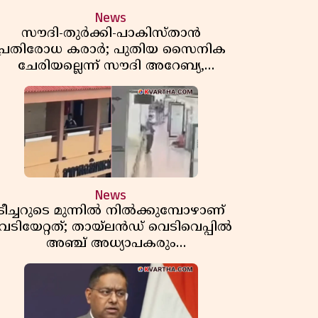
News
സൗദി-തുർക്കി-പാകിസ്താൻ
പ്രതിരോധ കരാർ; പുതിയ സൈനിക
ചേരിയല്ലെന്ന് സൗദി അറേബ്യ,
വിമർശനവുമായി ഇറാൻ
News
ടീച്ചറുടെ മുന്നിൽ നിൽക്കുമ്പോഴാണ്
െടിയേറ്റത്; തായ്‌ലൻഡ് വെടിവെപ്പിൽ
അഞ്ച് അധ്യാപകരും
മുത്തശ്ശീമുത്തശ്ശന്മാരും കൊല്ലപ്പെട്ടു,
മരണസംഖ്യ 7; ഞെട്ടിക്കുന്ന
വെളിപ്പെടുത്തലുകൾ