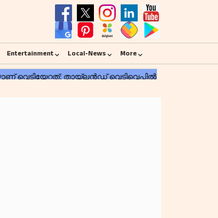
Entertainment
Local-News
More