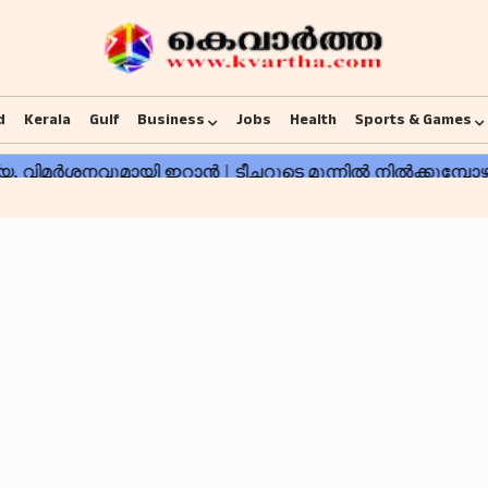
d
Kerala
Gulf
Business
Jobs
Health
Sports & Games