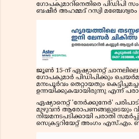
ഗോപകുമാറിനെതിരെ പിഡിപി സംസ്
ബഷീർ അഹമ്മദ് റസ്വി മഞ്ചേശ്വ
ജൂൺ 15-ന് ഏഷ്യാനെറ്റ് ചാനലില
ഗോപകുമാർ പിഡിപിക്കും ചെയർ
മനഃപൂർവം തെറ്റായതും കെട്ടിച്
ഉന്നയിക്കുകയായിരുന്നു എന്ന് പര
ഏഷ്യാനെറ്റ് 'നേർക്കുനേർ' പരിപ
മുഴുവൻ ആരോപണങ്ങളുടെയും വ
നിയമനടപടിക്കായി പരാതി സമർപ്പി
സെക്രട്ടറിയേറ്റ് അംഗം എസ്.എം. 