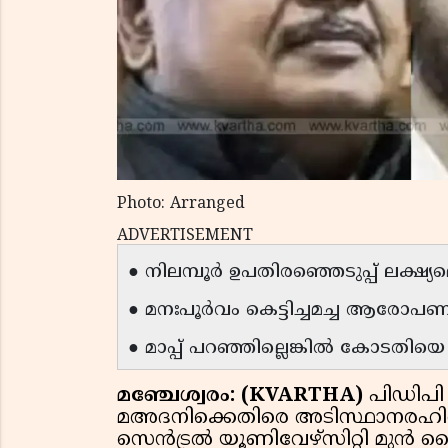
Photo: Arranged
ADVERTISEMENT
● നിലമ്പൂർ ഉപതിരഞ്ഞെടുപ്പ് ലക്ഷ
● മനഃപൂർവം കെട്ടിച്ചമച്ച ആരോപ
● മാപ്പ് പറഞ്ഞില്ലെങ്കിൽ കോടതിയെ
മഞ്ചേശ്വരം: (KVARTHA)
പിഡിപ
മഅദനിക്കെതിരെ അടിസ്ഥാനരഹ
സെൻട്രൽ യൂണിവേഴ്സിറ്റി മുൻ