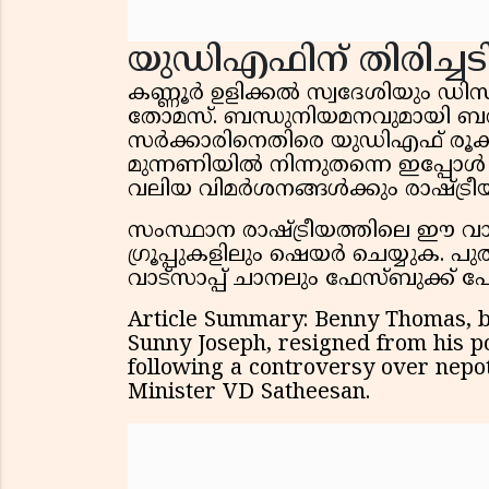
യുഡിഎഫിന് തിരിച്ചട
കണ്ണൂർ ഉളിക്കൽ സ്വദേശിയും ഡി
തോമസ്. ബന്ധുനിയമനവുമായി ബന്
സർക്കാരിനെതിരെ യുഡിഎഫ് രൂക്
മുന്നണിയിൽ നിന്നുതന്നെ ഇപ്പോ
വലിയ വിമർശനങ്ങൾക്കും രാഷ്ട്രീയ 
സംസ്ഥാന രാഷ്ട്രീയത്തിലെ ഈ വാർ
ഗ്രൂപ്പുകളിലും ഷെയർ ചെയ്യുക
വാട്സാപ്പ് ചാനലും ഫേസ്ബുക്ക്
Article Summary: Benny Thomas, br
Sunny Joseph, resigned from his po
following a controversy over nepot
Minister VD Satheesan.