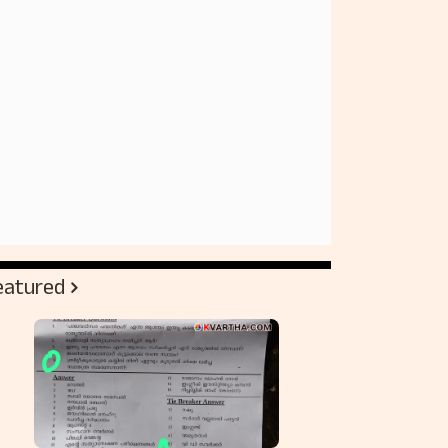
eatured