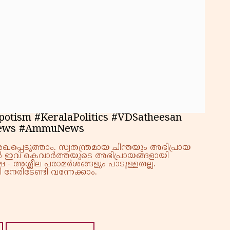
otism #KeralaPolitics #VDSatheesan
News #AmmuNews
്പെടുത്താം. സ്വതന്ത്രമായ ചിന്തയും അഭിപ്രായ
്നാൽ ഇവ കെവാർത്തയുടെ അഭിപ്രായങ്ങളായി
 - അശ്ലീല പരാമർശങ്ങളും പാടുള്ളതല്ല.
നേരിടേണ്ടി വന്നേക്കാം.