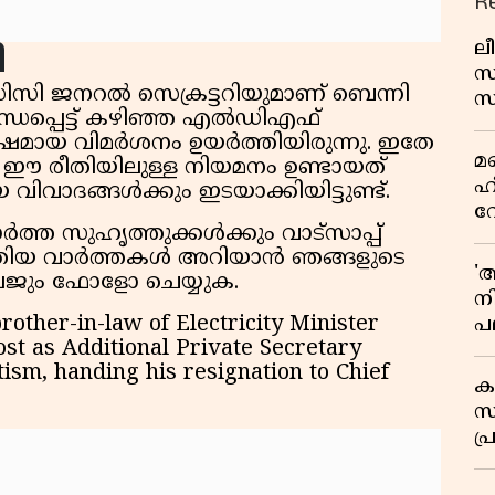
R
ലീ
ി
സ
സിസി ജനറൽ സെക്രട്ടറിയുമാണ് ബെന്നി
സ
ധപ്പെട്ട് കഴിഞ്ഞ എൽഡിഎഫ്
പച
ഷമായ വിമർശനം ഉയർത്തിയിരുന്നു. ഇതേ
മ
മ
ൾ ഈ രീതിയിലുള്ള നിയമനം ഉണ്ടായത്
വ
ഹ
വിവാദങ്ങൾക്കും ഇടയാക്കിയിട്ടുണ്ട്.
വ
ത്ത സുഹൃത്തുക്കൾക്കും വാട്സാപ്പ്
ഭ
. പുതിയ വാർത്തകൾ അറിയാൻ ഞങ്ങളുടെ
ആ
'
 പേജും ഫോളോ ചെയ്യുക.
ന
other-in-law of Electricity Minister
പല
st as Additional Private Secretary
ച
ism, handing his resignation to Chief
ക
സ
പ്
പ