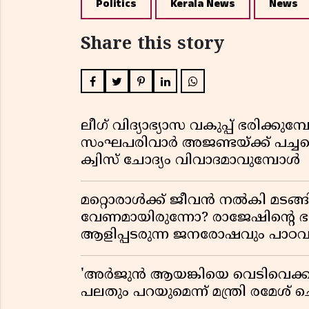
Politics
Kerala News
News
Share this story
ലീഗ് വിദ്യാഭ്യാസ വകുപ്പ് ഭരിക്കുമ
സംഘപരിവാർ അജണ്ടയ്ക്ക് പച്ചക്ക
ക്വിസ് ചോദ്യം വിവാദമാവുമ്പോൾ
മറ്റൊരാൾക്ക് ജീവൻ നൽകി മ
വേണമായിരുന്നോ? രാജേഷിൻ്റെ
ആളിപ്പടരുന്ന ജനരോഷവും പാഠവ
'അർജുൻ ആയങ്കിയെ വെടിവെക്കാൻ
പലതും പറയുമെന്ന് മന്ത്രി രമേശ് 