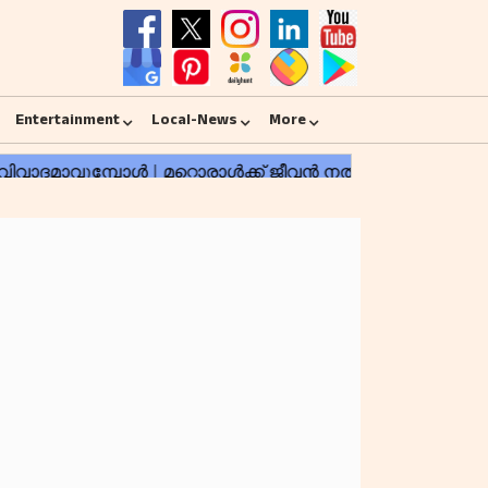
Entertainment
Local-News
More