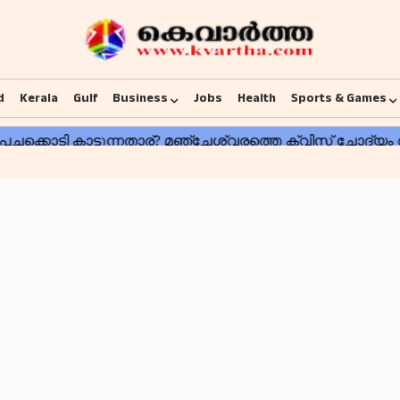
d
Kerala
Gulf
Business
Jobs
Health
Sports & Games