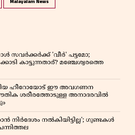
Malayalam News
്പോൾ സവർക്കർക്ക് 'വീർ' പട്ടമോ;
ൊടി കാട്ടുന്നതാര്? മഞ്ചേശ്വരത്തെ
ടങ്ങിയ ഹീറോയോട് ഈ അവഗണന
 ഭൗതിക ശരീരത്തോടുള്ള അനാദരവിൽ
ും
 നിർദേശം നൽകിയിട്ടില്ല'; ഗുണ്ടകൾ
ചെന്നിത്തല