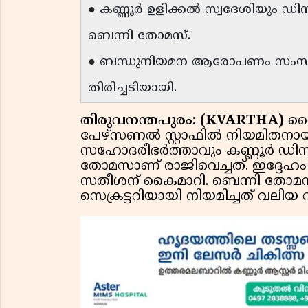
● കണ്ണൂർ ഉളിക്കൽ സ്വദേശിയും ഡി
ബെന്നി തോമസ്.
● ബന്ധുനിയമന ആരോപണം സംസ്ഥാ
തിരിച്ചടിയായി.
തിരുവനന്തപുരം: (KVARTHA)
വൈ
പേഴ്സണൽ സ്റ്റാഫിൽ നിയമിതനായിരു
സഹോദരീഭർത്താവും കണ്ണൂർ ഡിസി
തോമസാണ് രാജിവെച്ചത്. ഇദ്ദേഹം തൻ്
സതീശന് കൈമാറി. ബെന്നി തോമ
സെക്രട്ടറിയായി നിയമിച്ചത് വലിയ