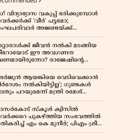
ecommended
ഗ് വിദ്യാഭ്യാസ വകുപ്പ് ഭരിക്കുമ്പോൾ
വർക്കർക്ക് 'വീർ' പട്ടമോ;
ംഘപരിവാർ അജണ്ടയ്ക്ക്
്ചക്കൊടി കാട്ടുന്നതാര്?
ഞ്ചേശ്വരത്തെ ക്വിസ് ചോദ്യം
റ്റൊരാൾക്ക് ജീവൻ നൽകി മടങ്ങിയ
ിവാദമാവുമ്പോൾ
ീറോയോട് ഈ അവഗണന
േണമായിരുന്നോ? രാജേഷിൻ്റെ
ൗതിക ശരീരത്തോടുള്ള അനാദരവിൽ
ളിപ്പടരുന്ന ജനരോഷവും പാഠവും
അർജുൻ ആയങ്കിയെ വെടിവെക്കാൻ
ിർദേശം നൽകിയിട്ടില്ല'; ഗുണ്ടകൾ
തും പറയുമെന്ന് മന്ത്രി രമേശ്
െന്നിത്തല
ാസർകോട് സ്കൂൾ ക്വിസിൽ
വർക്കറെ പുകഴ്ത്തിയ സംഭവത്തിൽ
രതികരിച്ച് എം കെ മുനീർ; പിഎം ശ്രീ
ദ്ധതിയിലും പ്രതികരണം