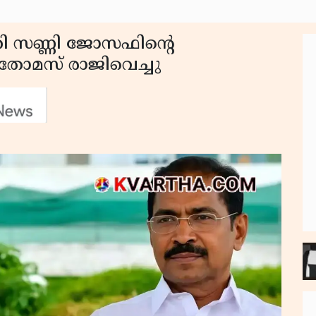
രി സണ്ണി ജോസഫിൻ്റെ
തോമസ് രാജിവെച്ചു