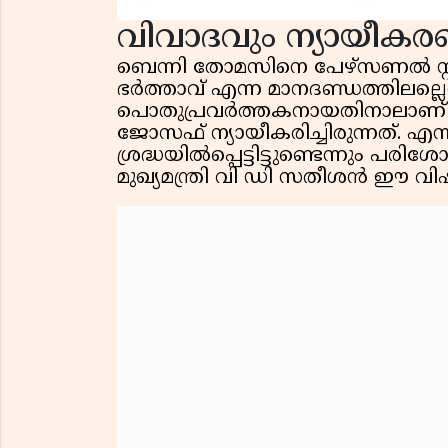
വിവാദവും ന്യായീക
ബെന്നി തോമസിനെ പേഴ്സണൽ സ്റ
ഭർത്താവ് എന്ന മാനദണ്ഡത്തിലല്ലെന
പൊതുപ്രവർത്തകനായതിനാലാണ് 
ജോസഫ് ന്യായീകരിച്ചിരുന്നത്. എന്
ശ്രദ്ധയിൽപ്പെട്ടിട്ടുണ്ടെന്നും പരി
മുഖ്യമന്ത്രി വി ഡി സതീശൻ ഈ വിഷ