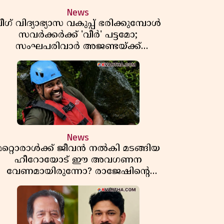
News
ീഗ് വിദ്യാഭ്യാസ വകുപ്പ് ഭരിക്കുമ്പോൾ
സവർക്കർക്ക് 'വീർ' പട്ടമോ;
സംഘപരിവാർ അജണ്ടയ്ക്ക്
പച്ചക്കൊടി കാട്ടുന്നതാര്?
മഞ്ചേശ്വരത്തെ ക്വിസ് ചോദ്യം
വിവാദമാവുമ്പോൾ
News
മറ്റൊരാൾക്ക് ജീവൻ നൽകി മടങ്ങിയ
ഹീറോയോട് ഈ അവഗണന
വേണമായിരുന്നോ? രാജേഷിൻ്റെ
ൗതിക ശരീരത്തോടുള്ള അനാദരവിൽ
ആളിപ്പടരുന്ന ജനരോഷവും പാഠവും