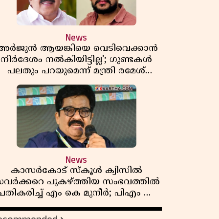
News
'അർജുൻ ആയങ്കിയെ വെടിവെക്കാൻ
നിർദേശം നൽകിയിട്ടില്ല'; ഗുണ്ടകൾ
പലതും പറയുമെന്ന് മന്ത്രി രമേശ്
ചെന്നിത്തല
News
കാസർകോട് സ്കൂൾ ക്വിസിൽ
വർക്കറെ പുകഴ്ത്തിയ സംഭവത്തിൽ
പ്രതികരിച്ച് എം കെ മുനീർ; പിഎം ശ്രീ
പദ്ധതിയിലും പ്രതികരണം