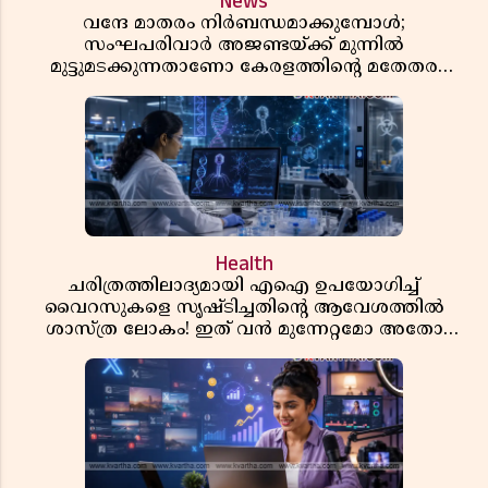
News
വന്ദേ മാതരം നിർബന്ധമാക്കുമ്പോൾ;
സംഘപരിവാർ അജണ്ടയ്ക്ക് മുന്നിൽ
മുട്ടുമടക്കുന്നതാണോ കേരളത്തിന്റെ മതേതര
പാരമ്പര്യം?
Health
ചരിത്രത്തിലാദ്യമായി എഐ ഉപയോഗിച്ച്
വൈറസുകളെ സൃഷ്ടിച്ചതിന്റെ ആവേശത്തിൽ
ശാസ്ത്ര ലോകം! ഇത് വൻ മുന്നേറ്റമോ അതോ
വലിയ ഭീഷണിയോ?