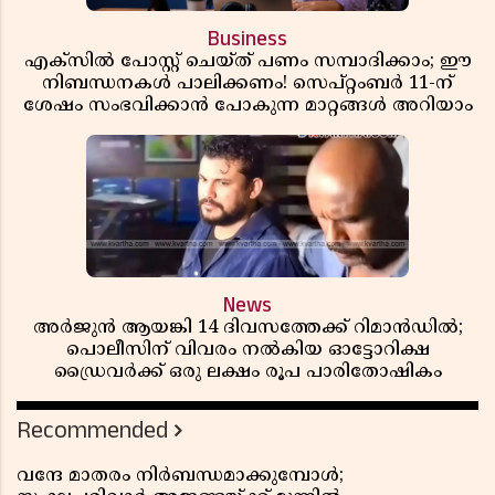
Business
എക്സിൽ പോസ്റ്റ് ചെയ്ത് പണം സമ്പാദിക്കാം; ഈ
നിബന്ധനകൾ പാലിക്കണം! സെപ്റ്റംബർ 11-ന്
ശേഷം സംഭവിക്കാൻ പോകുന്ന മാറ്റങ്ങൾ അറിയാം
News
അർജുൻ ആയങ്കി 14 ദിവസത്തേക്ക് റിമാൻഡിൽ;
പൊലീസിന് വിവരം നൽകിയ ഓട്ടോറിക്ഷ
ഡ്രൈവർക്ക് ഒരു ലക്ഷം രൂപ പാരിതോഷികം
Recommended
വന്ദേ മാതരം നിർബന്ധമാക്കുമ്പോൾ;