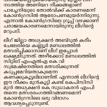
പരാജയപ്പെടുകയായിരുന്നു. മുസ്ലീം ലീഗ്
നടത്തിയ അണിയറ നീക്കങ്ങളാണ്
പാച്ചേനിയുടെ തോൽവിക്ക് കാരണമെന്ന്
കോൺഗ്രസിൽ ആരോപണമുയർന്നിരുന്നു.
എന്നാൽ കോൺഗ്രസിലെ ഗ്രൂപ്പ് വഴക്കാണ്
പരാജയകാരണമെന്നായിരുന്നു ലീഗിന്റെ
മറുപടി.
ലീഗ് ജില്ലാ അധ്യക്ഷൻ അബ്ദുൽ കരീം
ചേലേരിയെ കണ്ണൂർ മണ്ഡലത്തിൽ
മത്സരിപ്പിക്കാനാണ് ലീഗ് ഇപ്പോൾ
ലക്ഷ്യമിടുന്നത്. അഴീക്കോട് മണ്ഡലത്തിൽ
സിറ്റിങ് എംഎൽഎ കെ വി
സുമേഷിനെതിരെ മത്സരിക്കുന്നത്
കടുപ്പമേറിയതാകുമെന്ന
കണക്കുകൂട്ടലിലാണിത്. എന്നാൽ ലീഗിന്റെ
ഈ നീക്കം മുൻകൂട്ടി കണ്ട് കെപിസിസി
മുൻ അധ്യക്ഷൻ കെ സുധാകരൻ എംപി
തന്നെ മത്സരരംഗത്തിറങ്ങണമെന്ന്
കോൺഗ്രസിലെ ഒരു വിഭാഗം
ആവശ്യപ്പെടുന്നുണ്ട്.