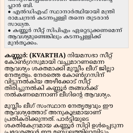
പ്ലാൻ ബി.
● എൽഡിഎഫ് സ്ഥാനാർത്ഥിയായി മന്ത്രി
രാമചന്ദ്രൻ കടന്നപ്പള്ളി തന്നെ തുടരാൻ
സാധ്യത.
● കണ്ണൂർ സീറ്റ് സിപിഎം ഏറ്റെടുക്കണമെന്ന്
ആവശ്യമുണ്ടെങ്കിലും കടന്നപ്പള്ളിക്ക്
മുൻതൂക്കം.
കണ്ണൂർ: (KVARTHA)
നിയമസഭാ സീറ്റ്
കോൺഗ്രസുമായി വച്ചുമാറണമെന്ന
ആവശ്യം ശക്തമാക്കി മുസ്ലീം ലീഗ് ജില്ലാ
നേതൃത്വം. നേരത്തെ കോൺഗ്രസിന്
വിട്ടുനൽകിയ അഴീക്കോട് സീറ്റ്
തിരിച്ചുനൽകി കണ്ണൂർ തങ്ങൾക്ക്
നൽകണമെന്നാണ് ലീഗിന്റെ ആവശ്യം.
മുസ്ലീം ലീഗ് സംസ്ഥാന നേതൃത്വവും ഈ
ആവശ്യത്തോട് അനുകൂലമായാണ്
പ്രതികരിക്കുന്നത്. പാർട്ടിയുടെ
ശക്തികേന്ദ്രമായ കണ്ണൂർ സിറ്റി ഉൾപ്പെടുന്ന
പ്രദേശങ്ങൾ ഈ മണ്ഡലത്തിലായിട്ടും