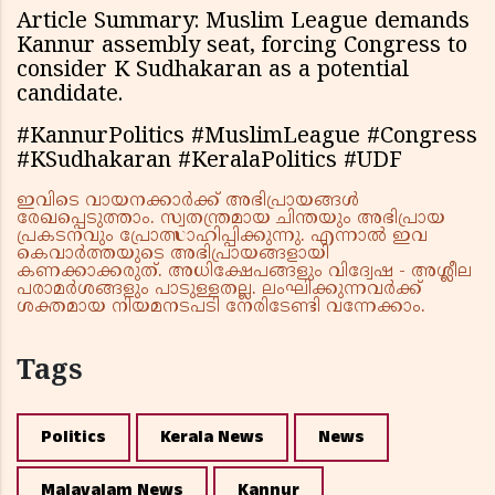
Article Summary: Muslim League demands
Kannur assembly seat, forcing Congress to
consider K Sudhakaran as a potential
candidate.
#KannurPolitics #MuslimLeague #Congress
#KSudhakaran #KeralaPolitics #UDF
ഇവിടെ വായനക്കാർക്ക് അഭിപ്രായങ്ങൾ
രേഖപ്പെടുത്താം. സ്വതന്ത്രമായ ചിന്തയും അഭിപ്രായ
പ്രകടനവും പ്രോത്സാഹിപ്പിക്കുന്നു. എന്നാൽ ഇവ
കെവാർത്തയുടെ അഭിപ്രായങ്ങളായി
കണക്കാക്കരുത്. അധിക്ഷേപങ്ങളും വിദ്വേഷ - അശ്ലീല
പരാമർശങ്ങളും പാടുള്ളതല്ല. ലംഘിക്കുന്നവർക്ക്
ശക്തമായ നിയമനടപടി നേരിടേണ്ടി വന്നേക്കാം.
Tags
Politics
Kerala News
News
Malayalam News
Kannur