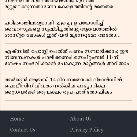
സംഘപരിവാർ അജണ്ടയ്ക്ക് മുന്നിൽ
മുട്ടുമടക്കുന്നതാണോ കേരളത്തിന്റെ മതേതര
പാരമ്പര്യം?
ചരിത്രത്തിലാദ്യമായി എഐ ഉപയോഗിച്ച്
വൈറസുകളെ സൃഷ്ടിച്ചതിന്റെ ആവേശത്തിൽ
ശാസ്ത്ര ലോകം! ഇത് വൻ മുന്നേറ്റമോ അതോ
വലിയ ഭീഷണിയോ?
എക്സിൽ പോസ്റ്റ് ചെയ്ത് പണം സമ്പാദിക്കാം; ഈ
നിബന്ധനകൾ പാലിക്കണം! സെപ്റ്റംബർ 11-ന്
ശേഷം സംഭവിക്കാൻ പോകുന്ന മാറ്റങ്ങൾ അറിയാം
അർജുൻ ആയങ്കി 14 ദിവസത്തേക്ക് റിമാൻഡിൽ;
പൊലീസിന് വിവരം നൽകിയ ഓട്ടോറിക്ഷ
ഡ്രൈവർക്ക് ഒരു ലക്ഷം രൂപ പാരിതോഷികം
Home
About Us
Contact Us
Privacy Policy