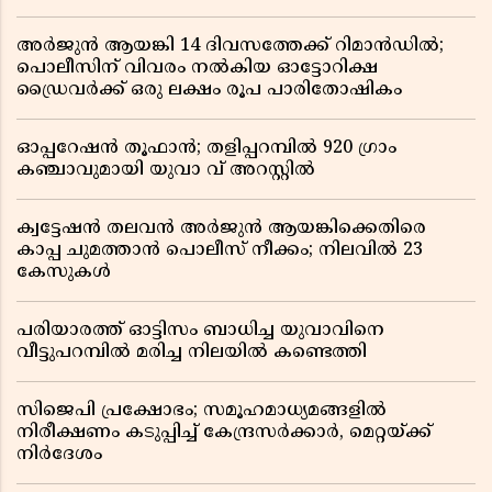
അർജുൻ ആയങ്കി 14 ദിവസത്തേക്ക് റിമാൻഡിൽ;
പൊലീസിന് വിവരം നൽകിയ ഓട്ടോറിക്ഷ
ഡ്രൈവർക്ക് ഒരു ലക്ഷം രൂപ പാരിതോഷികം
ഓപ്പറേഷൻ തൂഫാൻ; തളിപ്പറമ്പിൽ 920 ഗ്രാം
കഞ്ചാവുമായി യുവാ വ് അറസ്റ്റിൽ
ക്വട്ടേഷൻ തലവൻ അർജുൻ ആയങ്കിക്കെതിരെ
കാപ്പ ചുമത്താൻ പൊലീസ് നീക്കം; നിലവിൽ 23
കേസുകൾ
പരിയാരത്ത് ഓട്ടിസം ബാധിച്ച യുവാവിനെ
വീട്ടുപറമ്പിൽ മരിച്ച നിലയിൽ കണ്ടെത്തി
സിജെപി പ്രക്ഷോഭം; സമൂഹമാധ്യമങ്ങളിൽ
നിരീക്ഷണം കടുപ്പിച്ച് കേന്ദ്രസർക്കാർ, മെറ്റയ്ക്ക്
നിർദേശം