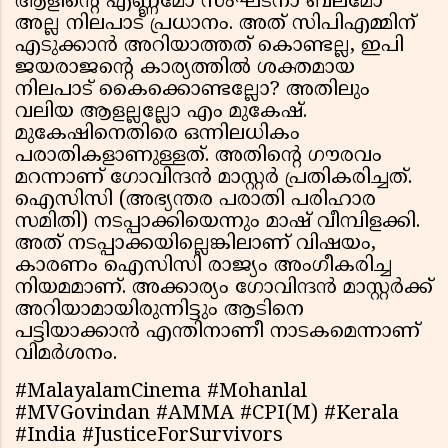
ആളിന്റെ എണ്ണമോ സംഘടനാ ബലമോ
അല്ല നിലപാട് പ്രധാനം. അത് സിപിഎമ്മിന്
എടുക്കാന്‍ അറിയാത്തത് കൊണ്ടല്ല, ഇപി
ജയരാജന്റെ കാര്യത്തില്‍ ശക്തമായ
നിലപാട് കൈക്കൊണ്ടല്ലോ? അതിലും
വലിയ ആളല്ലല്ലോ എം മുകേഷ്.
മുകേഷിനെതിരെ ഒന്നിലധികം
പരാതികളാണുള്ളത്. അതിന്റെ ഗൗരവം
മറന്നാണ് ഗോവിന്ദന്‍ മാസ്റ്റര്‍ പ്രതികരിച്ചത്.
ഐസിസി (അഭ്യന്തര പരാതി പരിഹാര
സമിതി) നടപ്പാക്കിയെന്നും മാഷ് വീമ്പിളക്കി.
അത് നടപ്പാക്കയില്ലെങ്കിലാണ് വിഷയം,
കാരണം ഐസിസി രാജ്യം അംഗീകരിച്ച
നിയമമാണ്. അക്കാര്യം ഗോവിന്ദന്‍ മാസ്റ്റര്‍ക്ക്
അറിയാമായിരുന്നിട്ടും ആടിനെ
പട്ടിയാക്കാന്‍ എന്തിനാണീ നാടകമെന്നാണ്
വിമർശനം.
#MalayalamCinema #Mohanlal
#MVGovindan #AMMA #CPI(M) #Kerala
#India #JusticeForSurvivors