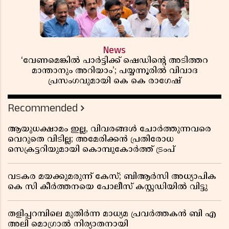
News
‘വേണമെങ്കിൽ പാർട്ടിക്ക് ഷെഡിൻ്റെ അടിത്തറ
മാന്താനും അറിയാം’; പയ്യന്നൂരിൽ വിവാദ
പ്രസംഗവുമായി കെ കെ രാഗേഷ്
Recommended
ആയുധക്ഷാമം ഇല്ല, വിവരങ്ങൾ ചോർത്തുന്നവരെ
വെറുതെ വിടില്ല; അമേരിക്കൻ പ്രതിരോധ
സെക്രട്ടറിയുമായി കൊമ്പുകോർത്ത് ട്രംപ്
വടകര മയക്കുമരുന്ന് കേസ്; ബിആർസി അധ്യാപിക
കെ സി കീർത്തനയെ പോലീസ് കസ്റ്റഡിയിൽ വിട്ടു
തളിപ്പറമ്പിലെ മുതിർന്ന മാധ്യമ പ്രവർത്തകൻ ബി എ
അലി മൊഗ്രാൽ നിര്യാതനായി