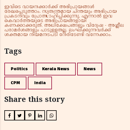
ഇവിടെ വായനക്കാർക്ക് അഭിപ്രായങ്ങൾ
രേഖപ്പെടുത്താം. സ്വതന്ത്രമായ ചിന്തയും അഭിപ്രായ
പ്രകടനവും പ്രോത്സാഹിപ്പിക്കുന്നു. എന്നാൽ ഇവ
കെവാർത്തയുടെ അഭിപ്രായങ്ങളായി
കണക്കാക്കരുത്. അധിക്ഷേപങ്ങളും വിദ്വേഷ - അശ്ലീല
പരാമർശങ്ങളും പാടുള്ളതല്ല. ലംഘിക്കുന്നവർക്ക്
ശക്തമായ നിയമനടപടി നേരിടേണ്ടി വന്നേക്കാം.
Tags
Politics
Kerala News
News
CPM
India
Share this story