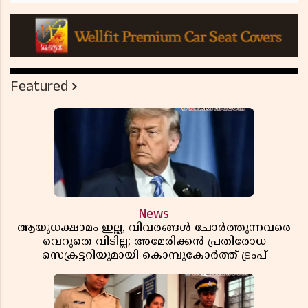
Featured
News
ആയുധക്ഷാമം ഇല്ല, വിവരങ്ങൾ ചോർത്തുന്നവരെ
വെറുതെ വിടില്ല; അമേരിക്കൻ പ്രതിരോധ
സെക്രട്ടറിയുമായി കൊമ്പുകോർത്ത് ട്രംപ്