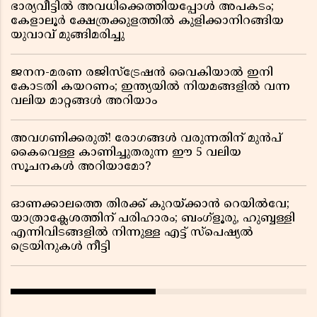
ഭാര്യവീട്ടിൽ അവധിക്കെത്തിയപ്പോൾ അപകടം;
കേളാലൂർ ക്ഷേത്രക്കുളത്തിൽ കുളിക്കാനിറങ്ങിയ
യുവാവ് മുങ്ങിമരിച്ചു
ജനന-മരണ രജിസ്ട്രേഷൻ വൈകിയാൽ ഇനി
കോടതി കയറണം; ഇന്ത്യയിൽ നിയമങ്ങളിൽ വന്ന
വലിയ മാറ്റങ്ങൾ അറിയാം
അവഗണിക്കരുത്! രോഗങ്ങൾ വരുന്നതിന് മുൻപ്
കൈവെള്ള കാണിച്ചുതരുന്ന ഈ 5 വലിയ
സൂചനകൾ അറിയാമോ?
ഓണക്കാലത്തെ തിരക്ക് കുറയ്ക്കാൻ റെയിൽവേ;
യാത്രാക്ലേശത്തിന് പരിഹാരം; ബംഗ്ളൂരു, ഹുബ്ബള്ളി
എന്നിവിടങ്ങളിൽ നിന്നുള്ള എട്ട് സ്പെഷ്യൽ
ട്രെയിനുകൾ നീട്ടി