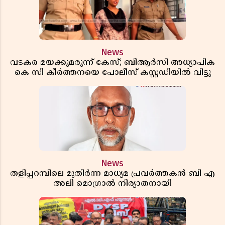
News
വടകര മയക്കുമരുന്ന് കേസ്; ബിആർസി അധ്യാപിക
കെ സി കീർത്തനയെ പോലീസ് കസ്റ്റഡിയിൽ വിട്ടു
News
തളിപ്പറമ്പിലെ മുതിർന്ന മാധ്യമ പ്രവർത്തകൻ ബി എ
അലി മൊഗ്രാൽ നിര്യാതനായി