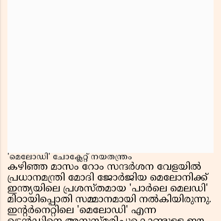
'മെലോഡി' ചോക്ലേറ്റ് നയതന്ത്രം
കഴിഞ്ഞ മാസം റോം സന്ദർശന വേളയിൽ
പ്രധാനമന്ത്രി മോദി ജോർജിയ മെലോനിക്ക്
ഇന്ത്യയിലെ പ്രശസ്തമായ 'പാർലെ മെലഡി'
മിഠായിപ്പൊതി സമ്മാനമായി നൽകിയിരുന്നു.
ഇൻ്റർനെറ്റിലെ 'മെലോഡി' എന്ന