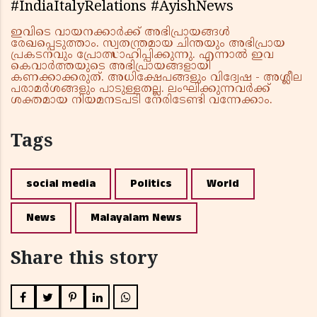
#IndiaItalyRelations #AyishNews
ഇവിടെ വായനക്കാർക്ക് അഭിപ്രായങ്ങൾ
രേഖപ്പെടുത്താം. സ്വതന്ത്രമായ ചിന്തയും അഭിപ്രായ
പ്രകടനവും പ്രോത്സാഹിപ്പിക്കുന്നു. എന്നാൽ ഇവ
കെവാർത്തയുടെ അഭിപ്രായങ്ങളായി
കണക്കാക്കരുത്. അധിക്ഷേപങ്ങളും വിദ്വേഷ - അശ്ലീല
പരാമർശങ്ങളും പാടുള്ളതല്ല. ലംഘിക്കുന്നവർക്ക്
ശക്തമായ നിയമനടപടി നേരിടേണ്ടി വന്നേക്കാം.
Tags
social media
Politics
World
News
Malayalam News
Share this story