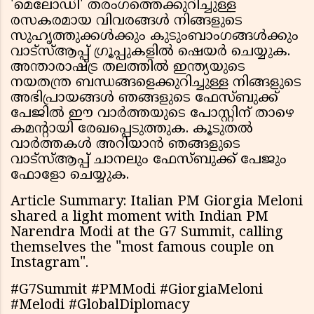
'മെലോഡി' തരംഗത്തെക്കുറിച്ചുള്ള
രസകരമായ വിവരങ്ങൾ നിങ്ങളുടെ
സുഹൃത്തുക്കൾക്കും കുടുംബാംഗങ്ങൾക്കും
വാട്സ്ആപ്പ് ഗ്രൂപ്പുകളിൽ ഷെയർ ചെയ്യുക.
അന്താരാഷ്ട്ര തലത്തിൽ ഇന്ത്യയുടെ
നയതന്ത്ര ബന്ധങ്ങളെക്കുറിച്ചുള്ള നിങ്ങളുടെ
അഭിപ്രായങ്ങൾ ഞങ്ങളുടെ ഫേസ്ബുക്ക്
പേജിൽ ഈ വാർത്തയുടെ പോസ്റ്റിന് താഴെ
കമൻ്റായി രേഖപ്പെടുത്തുക. കൂടുതൽ
വാർത്തകൾ അറിയാൻ ഞങ്ങളുടെ
വാട്സ്ആപ്പ് ചാനലും ഫേസ്ബുക്ക് പേജും
ഫോളോ ചെയ്യുക.
Article Summary: Italian PM Giorgia Meloni
shared a light moment with Indian PM
Narendra Modi at the G7 Summit, calling
themselves the "most famous couple on
Instagram".
#G7Summit #PMModi #GiorgiaMeloni
#Melodi #GlobalDiplomacy