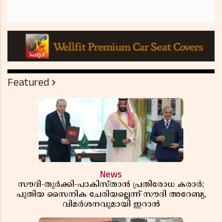
Featured
News
സൗദി-തുർക്കി-പാകിസ്താൻ പ്രതിരോധ കരാർ;
പുതിയ സൈനിക ചേരിയല്ലെന്ന് സൗദി അറേബ്യ,
വിമർശനവുമായി ഇറാൻ