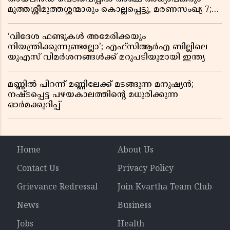
മുത്തശ്ശീമുത്തശ്ശന്മാരും കൊല്ലപ്പെട്ടു, മരണസംഖ്യ 7;
ഞെട്ടിക്കുന്ന വെളിപ്പെടുത്തലുകൾ
‘വിദേശ ഫണ്ടുകൾ അമേരിക്കയും
നിയന്ത്രിക്കുന്നുണ്ടല്ലോ’; എഫ്സിആർഎ ബില്ലിലെ
യുഎസ് വിമർശനങ്ങൾക്ക് മറുപടിയുമായി ഇന്ത്യ
മണ്ണിൽ പിറന്ന് മണ്ണിലേക്ക് മടങ്ങുന്ന മനുഷ്യൻ;
നഷ്ടപ്പെട്ട പഴയകാലത്തിൻ്റെ മധുരിക്കുന്ന
ഓർമക്കുറിപ്പ്
Home
About Us
Contact Us
Privacy Policy
Grievance Redressal
Join Kvartha Team Club
News
Business
Jobs
Health