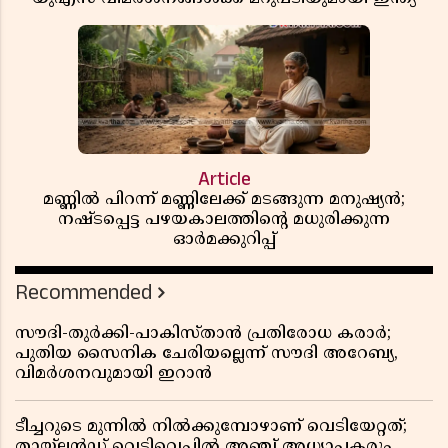
Article
മണ്ണിൽ പിറന്ന് മണ്ണിലേക്ക് മടങ്ങുന്ന മനുഷ്യൻ;
നഷ്ടപ്പെട്ട പഴയകാലത്തിൻ്റെ മധുരിക്കുന്ന
ഓർമക്കുറിപ്പ്
Recommended
സൗദി-തുർക്കി-പാകിസ്താൻ പ്രതിരോധ കരാർ;
പുതിയ സൈനിക ചേരിയല്ലെന്ന് സൗദി അറേബ്യ,
വിമർശനവുമായി ഇറാൻ
ടീച്ചറുടെ മുന്നിൽ നിൽക്കുമ്പോഴാണ് വെടിയേറ്റത്;
തായ്‌ലൻഡ് വെടിവെപ്പിൽ അഞ്ച് അധ്യാപകരും