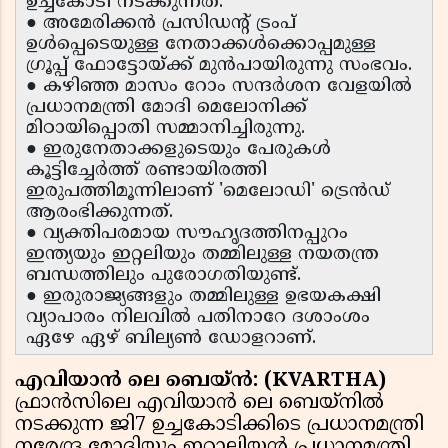
ഉച്ചകോടി നടക്കുന്നത്.
● അമേരിക്കൻ പ്രസിഡൻ്റ് ട്രംപ്
ഉൾപ്പെടെയുള്ള നേതാക്കൾക്കൊപ്പമുള്ള
ഗ്രൂപ്പ് ഫോട്ടോയ്ക്ക് മുൻപായിരുന്നു സംഭവം.
● കഴിഞ്ഞ മാസം റോം സന്ദർശന വേളയിൽ
പ്രധാനമന്ത്രി മോദി മെലോനിക്ക്
മിഠായിപ്പൊതി സമ്മാനിച്ചിരുന്നു.
● ഇരുനേതാക്കളുടെയും പേരുകൾ
കൂട്ടിച്ചേർത്ത് രണ്ടായിരത്തി
ഇരുപത്തിമൂന്നിലാണ് 'മെലോഡി' ട്രെൻഡ്
ആരംഭിക്കുന്നത്.
● വ്യക്തിപരമായ സൗഹൃദത്തിനപ്പുറം
ഇന്ത്യയും ഇറ്റലിയും തമ്മിലുള്ള നയതന്ത്ര
ബന്ധത്തിലും പുരോഗതിയുണ്ട്.
● ഇരുരാജ്യങ്ങളും തമ്മിലുള്ള ഉഭയകക്ഷി
വ്യാപാരം നിലവിൽ പതിനാറേ ദശാംശം
ഏഴേ ഏഴ് ബില്യൺ ഡോളറാണ്.
എവിയാൻ ലെ ബെയ്ൻ: (KVARTHA)
ഫ്രാൻസിലെ എവിയാൻ ലെ ബെയ്നിൽ
നടക്കുന്ന ജി7 ഉച്ചകോടിക്കിടെ പ്രധാനമന്ത്രി
നരേന്ദ്ര മോദിയും ഇറ്റാലിയൻ പ്രധാനമന്ത്രി