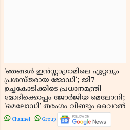
'ഞങ്ങൾ ഇൻസ്റ്റാഗ്രാമിലെ ഏറ്റവും
പ്രശസ്തരായ ജോഡി'; ജി7
ഉച്ചകോടിക്കിടെ പ്രധാനമന്ത്രി
മോദിക്കൊപ്പം ജോർജിയ മെലോനി;
'മെലോഡി' തരംഗം വീണ്ടും വൈറൽ
Channel
Group