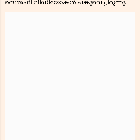
സെൽഫി വീഡിയോകൾ പങ്കുവെച്ചിരുന്നു.